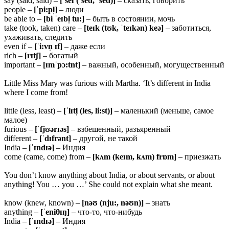
say (said, said) –
[ˈseɪ (ˈsed, ˈsed)]
– сказать, говорить
people –
[ˈpi:pl̩]
– люди
be able to –
[bi ˈeɪbl̩ tu:]
– быть в состоянии, мочь
take (took, taken) care –
[teɪk (tʊk, ˈteɪkən) keə]
– заботиться,
ухаживать, следить
even if –
[ˈi:vn̩ ɪf]
– даже если
rich –
[rɪtʃ]
– богатый
important –
[ɪmˈpɔ:tnt]
– важный, особенный, могущественный
Little Miss Mary was furious with Martha. ‘It’s different in India
where I come from!
little (less, least) –
[ˈlɪtl̩ (les, li:st)]
– маленький (меньше, самое
малое)
furious –
[ˈfjʊərɪəs]
– взбешенный, разъяренный
different –
[ˈdɪfrənt]
– другой, не такой
India –
[ˈɪndɪə]
– Индия
come (came, come) from –
[kʌm (keɪm, kʌm) frɒm]
– приезжать
You don’t know anything about India, or about servants, or about
anything! You … you …’ She could not explain what she meant.
know (knew, known) –
[nəʊ (nju:, nəʊn)]
– знать
anything –
[ˈeni
θɪŋ]
– что-то, что-нибудь
India –
[ˈɪndɪə]
– Индия