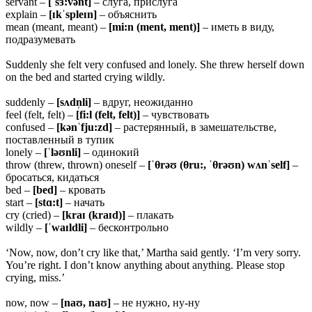
servant –
[ˈsɜ:vənt]
– слуга, прислуга
explain –
[ɪkˈspleɪn]
– объяснить
mean (meant, meant) –
[mi:n (ment, ment)]
– иметь в виду,
подразумевать
Suddenly she felt very confused and lonely. She threw herself down
on the bed and started crying wildly.
suddenly –
[sʌdn̩li]
– вдруг, неожиданно
feel (felt, felt) –
[fi:l (felt, felt)]
– чувствовать
confused –
[kənˈfju:zd]
– растерянный, в замешательстве,
поставленный в тупик
lonely –
[ˈləʊnli]
– одинокий
throw (threw, thrown) oneself –
[ˈ
θrəʊ (θru:, ˈθrəʊn) wʌnˈself]
–
бросаться, кидаться
bed –
[bed]
– кровать
start –
[stɑ:t]
– начать
cry (cried) –
[kraɪ (kraɪd)]
– плакать
wildly –
[ˈwaɪldli]
– бесконтрольно
‘Now, now, don’t cry like that,’ Martha said gently. ‘I’m very sorry.
You’re right. I don’t know anything about anything. Please stop
crying, miss.’
now, now –
[naʊ, naʊ]
– не нужно, ну-ну