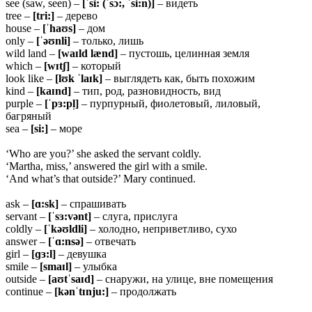
see (saw, seen) –
[ˈsi: (ˈsɔ:, ˈsi:n)]
– видеть
tree –
[tri:]
– дерево
house –
[ˈhaʊs]
– дом
only –
[ˈəʊnli]
– только, лишь
wild land –
[waɪld lænd]
– пустошь, целинная земля
which –
[wɪtʃ]
– который
look like –
[lʊk ˈlaɪk]
– выглядеть как, быть похожим
kind –
[kaɪnd]
– тип, род, разновидность, вид
purple –
[ˈpɜ:pl̩]
– пурпурный, фиолетовый, лиловый,
багряный
sea –
[si:]
– море
‘Who are you?’ she asked the servant coldly.
‘Martha, miss,’ answered the girl with a smile.
‘And what’s that outside?’ Mary continued.
ask –
[ɑ:sk]
– спрашивать
servant –
[ˈsɜ:vənt]
– слуга, прислуга
coldly –
[ˈkəʊldli]
– холодно, неприветливо, сухо
answer –
[ˈɑ:nsə]
– отвечать
girl –
[ɡɜ:l]
– девушка
smile –
[smaɪl]
– улыбка
outside –
[aʊtˈsaɪd]
– снаружи, на улице, вне помещения
continue –
[kənˈtɪnju:]
– продолжать