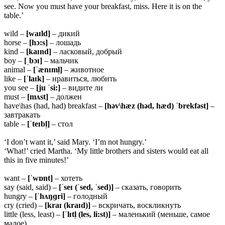
see. Now you must have your breakfast, miss. Here it is on the
table.’
wild –
[waɪld]
– дикий
horse –
[hɔ:s]
– лошадь
kind –
[kaɪnd]
– ласковый, добрый
boy –
[ˌbɔɪ]
– мальчик
animal –
[ˈænɪml̩]
– животное
like –
[ˈlaɪk]
– нравиться, любить
you see –
[ju ˈsi:]
– видите ли
must –
[mʌst]
– должен
have\has (had, had) breakfast –
[həv\hæz (həd, hæd) ˈbrekfəst]
–
завтракать
table –
[ˈteɪbl̩]
– стол
‘I don’t want it,’ said Mary. ‘I’m not hungry.’
‘What!’ cried Martha. ‘My little brothers and sisters would eat all
this in five minutes!’
want –
[ˈwɒnt]
– хотеть
say (said, said) –
[ˈseɪ (ˈsed, ˈsed)]
– сказать, говорить
hungry –
[ˈhʌŋɡri]
– голодный
cry (cried) –
[kraɪ (kraɪd)]
– вскричать, воскликнуть
little (less, least) –
[ˈlɪtl̩ (les, li:st)]
– маленький (меньше, самое
малое)