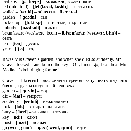
perhaps –
[pəˈhæps]
– возможно, может быть
tell (told, told) –
[tel (təʊld, təʊld)]
– рассказать
walled –
[wɔ:ld]
– обнесенный стеной
garden –
[ˈɡɑ:dn̩]
– сад
locked up –
[lɒkt ʌp]
– запертый, закрытый
nobody –
[nəʊbədi]
– никто
be\am\is\are (was\were, been) –
[bi\æm\ɪz\ɑ: (wəz\wɜ:, bi:n)]
–
быть
ten –
[ten]
– десять
year –
[ˈjiə]
– год
It was Mrs Craven’s garden, and when she died so suddenly, Mr
Craven locked it and buried the key – Oh, I must go, I can hear Mrs
Medlock’s bell ringing for me.’
Craven –
[ˈkreɪvn̩]
– дословный перевод «запугивать, внушать
боязнь, трус, малодушный человек»
garden –
[ˈɡɑ:dn̩]
– сад
die –
[daɪ]
– умереть
suddenly –
[sʌdn̩li]
– неожиданно
lock –
[lɒk]
– запирать на замок
bury –
[ˈberi]
– зарывать в землю
key –
[ki:]
– ключ
must –
[mʌst]
– должен
go (went, gone) –
[ɡəʊ (ˈwent, ɡɒn)]
– идти