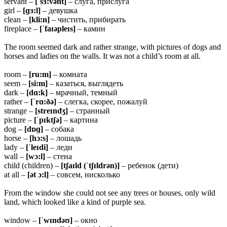
servant –
[ˈsɜ:vənt]
– слуга, прислуга
girl –
[ɡɜ:l]
– девушка
clean –
[kli:n]
– чистить, прибирать
fireplace –
[ˈfaɪəpleɪs]
– камин
The room seemed dark and rather strange, with pictures of dogs and
horses and ladies on the walls. It was not a child’s room at all.
room –
[ru:m]
– комната
seem –
[si:m]
– казаться, выглядеть
dark –
[dɑ:k]
– мрачный, темный
rather –
[ˈrɑ:ðə]
– слегка, скорее, пожалуй
strange –
[streɪndʒ]
– странный
picture –
[ˈpɪktʃə]
– картина
dog –
[dɒɡ]
– собака
horse –
[hɔ:s]
– лошадь
lady –
[ˈleɪdi]
– леди
wall –
[wɔ:l]
– стена
child (children) –
[tʃaɪld (ˈtʃɪldrən)]
– ребенок (дети)
at all –
[ət ɔ:l]
– совсем, нисколько
From the window she could not see any trees or houses, only wild
land, which looked like a kind of purple sea.
window –
[ˈwɪndəʊ]
– окно