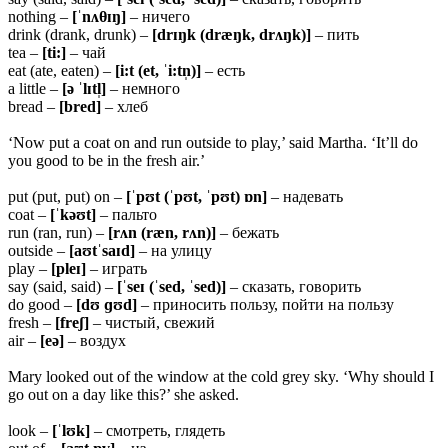
nothing –
[ˈnʌ
θɪŋ]
– ничего
drink (drank, drunk) –
[drɪŋk (dræŋk, drʌŋk)]
– пить
tea –
[ti:]
– чай
eat (ate, eaten) –
[i:t (et, ˈi:tn̩)]
– есть
a little –
[ə ˈlɪtl̩]
– немного
bread –
[bred]
– хлеб
‘Now put a coat on and run outside to play,’ said Martha. ‘It’ll do
you good to be in the fresh air.’
put (put, put) on –
[ˈpʊt (ˈpʊt, ˈpʊt) ɒn]
– надевать
coat –
[ˈkəʊt]
– пальто
run (ran, run) –
[rʌn (ræn, rʌn)]
– бежать
outside –
[aʊtˈsaɪd]
– на улицу
play –
[pleɪ]
– играть
say (said, said) –
[ˈseɪ (ˈsed, ˈsed)]
– сказать, говорить
do good –
[dʊ ɡʊd]
– приносить пользу, пойти на пользу
fresh –
[freʃ]
– чистый, свежий
air –
[eə]
– воздух
Mary looked out of the window at the cold grey sky. ‘Why should I
go out on a day like this?’ she asked.
look –
[ˈlʊk]
– смотреть, глядеть