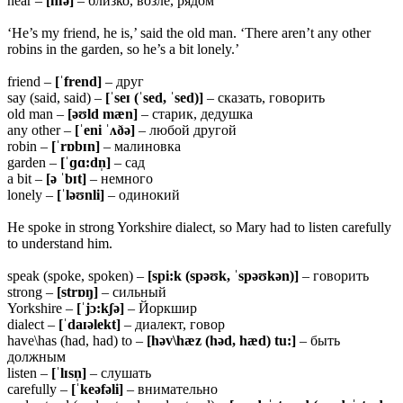
near –
[nɪə]
– близко, возле, рядом
‘He’s my friend, he is,’ said the old man. ‘There aren’t any other
robins in the garden, so he’s a bit lonely.’
friend –
[ˈfrend]
– друг
say (said, said) –
[ˈseɪ (ˈsed, ˈsed)]
– сказать, говорить
old man –
[əʊld mæn]
– старик, дедушка
any other –
[ˈeni ˈʌðə]
– любой другой
robin –
[ˈrɒbɪn]
– малиновка
garden –
[ˈɡɑ:dn̩]
– сад
a bit –
[ə ˈbɪt]
– немного
lonely –
[ˈləʊnli]
– одинокий
He spoke in strong Yorkshire dialect, so Mary had to listen carefully
to understand him.
speak (spoke, spoken) –
[spi:k (spəʊk, ˈspəʊkən)]
– говорить
strong –
[strɒŋ]
– сильный
Yorkshire –
[ˈjɔ:kʃə]
– Йоркшир
dialect –
[ˈdaɪəlekt]
– диалект, говор
have\has (had, had) to –
[həv\hæz (həd, hæd) tu:]
– быть
должным
listen –
[ˈlɪsn̩]
– слушать
carefully –
[ˈkeəfəli]
– внимательно