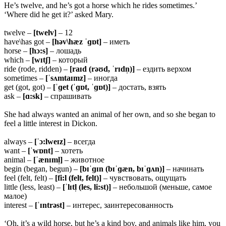
He’s twelve, and he’s got a horse which he rides sometimes.’
‘Where did he get it?’ asked Mary.
twelve –
[twelv]
– 12
have\has got –
[həv\hæz ˈɡɒt]
– иметь
horse –
[hɔ:s]
– лошадь
which –
[wɪtʃ]
– который
ride (rode, ridden) –
[raɪd (rəʊd, ˈrɪdn̩)]
– ездить верхом
sometimes –
[ˈsʌmtaɪmz]
– иногда
get (got, got) –
[ˈɡet (ˈɡɒt, ˈɡɒt)]
– достать, взять
ask –
[ɑ:sk]
– спрашивать
She had always wanted an animal of her own, and so she began to
feel a little interest in Dickon.
always –
[ˈɔ:lweɪz]
– всегда
want –
[ˈwɒnt]
– хотеть
animal –
[ˈænɪml̩]
– животное
begin (began, begun) –
[bɪˈɡɪn (bɪˈɡæn, bɪˈɡʌn)]
– начинать
feel (felt, felt) –
[fi:l (felt, felt)]
– чувствовать, ощущать
little (less, least) –
[ˈlɪtl̩ (les, li:st)]
– небольшой (меньше, самое
малое)
interest –
[ˈɪntrəst]
– интерес, заинтересованность
‘Oh, it’s a wild horse, but he’s a kind boy, and animals like him, you