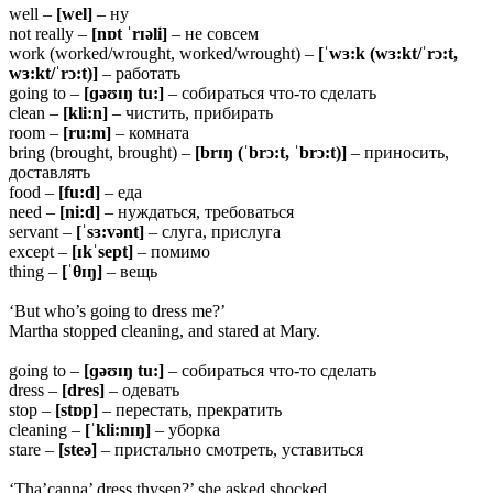
well –
[wel]
– ну
not really –
[nɒt ˈrɪəli]
– не совсем
work (worked/wrought, worked/wrought) –
[ˈwɜ:k (wɜ:kt/ˈrɔ:t,
wɜ:kt/ˈrɔ:t)]
– работать
going to –
[ɡəʊɪŋ tu:]
– собираться что-то сделать
clean –
[kli:n]
– чистить, прибирать
room –
[ru:m]
– комната
bring (brought, brought) –
[brɪŋ (ˈbrɔ:t, ˈbrɔ:t)]
– приносить,
доставлять
food –
[fu:d]
– еда
need –
[ni:d]
– нуждаться, требоваться
servant –
[ˈsɜ:vənt]
– слуга, прислуга
except –
[ɪkˈsept]
– помимо
thing –
[ˈ
θɪŋ]
– вещь
‘But who’s going to dress me?’
Martha stopped cleaning, and stared at Mary.
going to –
[ɡəʊɪŋ tu:]
– собираться что-то сделать
dress –
[dres]
– одевать
stop –
[stɒp]
– перестать, прекратить
cleaning –
[ˈkli:nɪŋ]
– уборка
stare –
[steə]
– пристально смотреть, уставиться
‘Tha’canna’ dress thysen?’ she asked shocked.