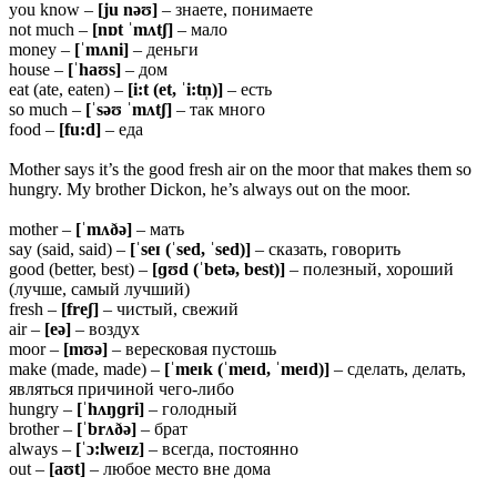
you know –
[ju nəʊ]
– знаете, понимаете
not much –
[nɒt ˈmʌtʃ]
– мало
money –
[ˈmʌni]
– деньги
house –
[ˈhaʊs]
– дом
eat (ate, eaten) –
[i:t (et, ˈi:tn̩)]
– есть
so much –
[ˈsəʊ ˈmʌtʃ]
– так много
food –
[fu:d]
– еда
Mother says it’s the good fresh air on the moor that makes them so
hungry. My brother Dickon, he’s always out on the moor.
mother –
[ˈmʌðə]
– мать
say (said, said) –
[ˈseɪ (ˈsed, ˈsed)]
– сказать, говорить
good (better, best) –
[ɡʊd (ˈbetə, best)]
– полезный, хороший
(лучше, самый лучший)
fresh –
[freʃ]
– чистый, свежий
air –
[eə]
– воздух
moor –
[mʊə]
– вересковая пустошь
make (made, made) –
[ˈmeɪk (ˈmeɪd, ˈmeɪd)]
– сделать, делать,
являться причиной чего-либо
hungry –
[ˈhʌŋɡri]
– голодный
brother –
[ˈbrʌðə]
– брат
always –
[ˈɔ:lweɪz]
– всегда, постоянно
out –
[aʊt]
– любое место вне дома