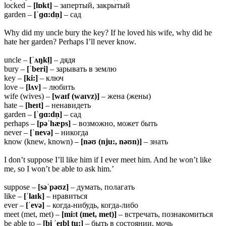
locked –
[lɒkt]
– запертый, закрытый
garden –
[ˈɡɑ:dn̩]
– сад
Why did my uncle bury the key? If he loved his wife, why did he
hate her garden? Perhaps I’ll never know.
uncle –
[ˈʌŋkl̩]
– дядя
bury –
[ˈberi]
– зарывать в землю
key –
[ki:]
– ключ
love –
[lʌv]
– любить
wife (wives) –
[waɪf (waɪvz)]
– жена (жены)
hate –
[heɪt]
– ненавидеть
garden –
[ˈɡɑ:dn̩]
– сад
perhaps –
[pəˈhæps]
– возможно, может быть
never –
[ˈnevə]
– никогда
know (knew, known) –
[nəʊ (nju:, nəʊn)]
– знать
I don’t suppose I’ll like him if I ever meet him. And he won’t like
me, so I won’t be able to ask him.’
suppose –
[səˈpəʊz]
– думать, полагать
like –
[ˈlaɪk]
– нравиться
ever –
[ˈevə]
– когда-нибудь, когда-либо
meet (met, met) –
[mi:t (met, met)]
– встречать, познакомиться
be able to –
[bi ˈeɪbl̩ tu:]
– быть в состоянии, мочь