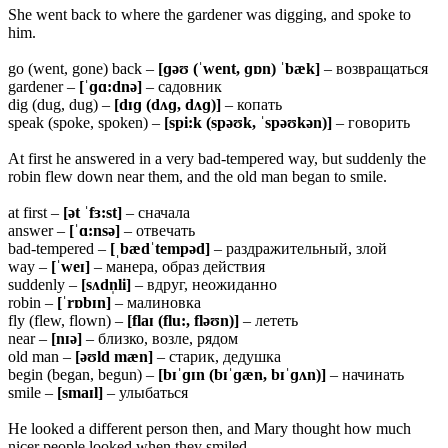
She went back to where the gardener was digging, and spoke to
him.
go (went, gone) back –
[ɡəʊ (ˈwent, ɡɒn) ˈbæk]
– возвращаться
gardener –
[ˈɡɑ:dnə]
– садовник
dig (dug, dug) –
[dɪɡ (dʌɡ, dʌɡ)]
– копать
speak (spoke, spoken) –
[spi:k (spəʊk, ˈspəʊkən)]
– говорить
At first he answered in a very bad-tempered way, but suddenly the
robin flew down near them, and the old man began to smile.
at first –
[ət ˈfɜ:st]
– сначала
answer –
[ˈɑ:nsə]
– отвечать
bad-tempered –
[ˌbædˈtempəd]
– раздражительный, злой
way –
[ˈweɪ]
– манера, образ действия
suddenly –
[sʌdn̩li]
– вдруг, неожиданно
robin –
[ˈrɒbɪn]
– малиновка
fly (flew, flown) –
[flaɪ (flu:, fləʊn)]
– лететь
near –
[nɪə]
– близко, возле, рядом
old man –
[əʊld mæn]
– старик, дедушка
begin (began, begun) –
[bɪˈɡɪn (bɪˈɡæn, bɪˈɡʌn)]
– начинать
smile –
[smaɪl]
– улыбаться
He looked a different person then, and Mary thought how much
nicer people looked when they smiled.