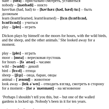
stare –
[steə]
– пристально смотреть, уставиться
nobody –
[nəʊbədi]
– никто
have\has (had, had) to –
[həv\hæz (həd, hæd) tu:]
– быть
должным
learn (learnt\learned, learnt\learned) –
[lɜ:n (lɜ:nt\lɜ:nd,
lɜ:nt\lɜ:nd)]
– учиться
play –
[pleɪ]
– играть
Dickon plays by himself on the moors for hours, with the wild birds,
and the sheep, and the other animals.’ She looked away for a
moment.
play –
[pleɪ]
– играть
moor –
[mʊə]
– вересковая пустошь
for hours –
[fə ˈaʊəz]
– часами
wild –
[waɪld]
– дикий
bird –
[bɜ:d]
– птица
sheep –
[ʃi:p]
– овца, баран, овцы
animal –
[ˈænɪml̩]
– животное
look away –
[lʊk əˈweɪ]
– отводить взгляд, смотреть в сторону
for a moment –
[fər ə ˈməʊmənt]
– на мгновение
‘Perhaps I shouldn’t tell you this, but – but one of the walled
gardens is locked up. Nobody’s been in it for ten years.