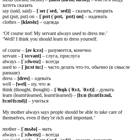
хотеть сказать
say (said, said) –
[ˈseɪ (ˈsed, ˈsed)]
– сказать, говорить
put (put, put) on –
[ˈpʊt (ˈpʊt, ˈpʊt) ɒn]
– надевать
clothes –
[kləʊðz]
– одежда
‘Of course not! My servant always used to dress me.’
‘Well! I think you should learn to dress yourself.
of course –
[əv kɔ:s]
– разумеется, конечно
servant –
[ˈsɜ:vənt]
– слуга, прислуга
always –
[ˈɔ:lweɪz]
– всегда
used to –
[ˈju:st tu:]
– часто делать что-то, обычно (в смысле
раньше)
dress –
[dres]
– одевать
well –
[wel]
– ну, что ж
think (thought, thought) –
[ˈ
θɪŋk (ˈθɔ:t, ˈθɔ:t)]
– думать
learn (learnt\learned, learnt\learned) –
[lɜ:n (lɜ:nt\lɜ:nd,
lɜ:nt\lɜ:nd)]
– учиться
My mother always says people should be able to take care of
themselves, even if they’re rich and important.’
mother –
[ˈmʌðə]
– мать
always –
[ˈɔ:lweɪz]
– всегда