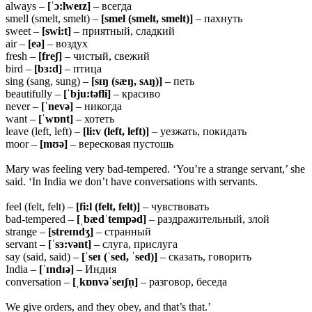
always –
[ˈɔ:lweɪz]
– всегда
smell (smelt, smelt) –
[smel (smelt, smelt)]
– пахнуть
sweet –
[swi:t]
– приятный, сладкий
air –
[eə]
– воздух
fresh –
[freʃ]
– чистый, свежий
bird –
[bɜ:d]
– птица
sing (sang, sung) –
[sɪŋ (sæŋ, sʌŋ)]
– петь
beautifully –
[ˈbju:təfli]
– красиво
never –
[ˈnevə]
– никогда
want –
[ˈwɒnt]
– хотеть
leave (left, left) –
[li:v (left, left)]
– уезжать, покидать
moor –
[mʊə]
– вересковая пустошь
Mary was feeling very bad-tempered. ‘You’re a strange servant,’ she
said. ‘In India we don’t have conversations with servants.
feel (felt, felt) –
[fi:l (felt, felt)]
– чувствовать
bad-tempered –
[ˌbædˈtempəd]
– раздражительный, злой
strange –
[streɪndʒ]
– странный
servant –
[ˈsɜ:vənt]
– слуга, прислуга
say (said, said) –
[ˈseɪ (ˈsed, ˈsed)]
– сказать, говорить
India –
[ˈɪndɪə]
– Индия
conversation –
[ˌkɒnvəˈseɪʃn̩]
– разговор, беседа
We give orders, and they obey, and that’s that.’