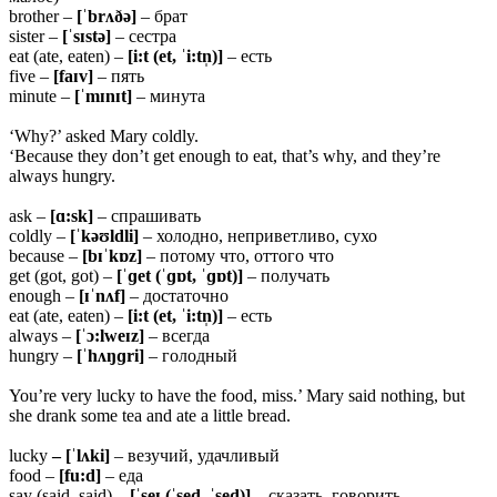
brother –
[ˈbrʌðə]
– брат
sister –
[ˈsɪstə]
– сестра
eat (ate, eaten) –
[i:t (et, ˈi:tn̩)]
– есть
five –
[faɪv]
– пять
minute –
[ˈmɪnɪt]
– минута
‘Why?’ asked Mary coldly.
‘Because they don’t get enough to eat, that’s why, and they’re
always hungry.
ask –
[ɑ:sk]
– спрашивать
coldly –
[ˈkəʊldli]
– холодно, неприветливо, сухо
because –
[bɪˈkɒz]
– потому что, оттого что
get (got, got) –
[ˈɡet (ˈɡɒt, ˈɡɒt)]
– получать
enough –
[ɪˈnʌf]
– достаточно
eat (ate, eaten) –
[i:t (et, ˈi:tn̩)]
– есть
always –
[ˈɔ:lweɪz]
– всегда
hungry –
[ˈhʌŋɡri]
– голодный
You’re very lucky to have the food, miss.’ Mary said nothing, but
she drank some tea and ate a little bread.
lucky
– [ˈlʌki]
– везучий, удачливый
food –
[fu:d]
– еда
say (said, said) –
[ˈseɪ (ˈsed, ˈsed)]
– сказать, говорить