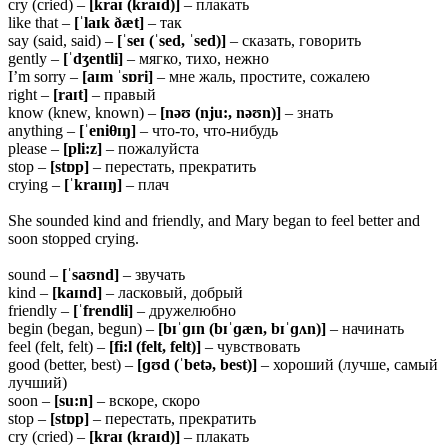
cry (cried) –
[kraɪ (kraɪd)]
– плакать
like that –
[ˈlaɪk ðæt]
– так
say (said, said) –
[ˈseɪ (ˈsed, ˈsed)]
– сказать, говорить
gently –
[ˈdʒentli]
– мягко, тихо, нежно
I’m sorry –
[aɪm ˈsɒri]
– мне жаль, простите, сожалею
right –
[raɪt]
– правый
know (knew, known) –
[nəʊ (nju:, nəʊn)]
– знать
anything –
[ˈeni
θɪŋ]
– что-то, что-нибудь
please –
[pli:z]
– пожалуйста
stop –
[stɒp]
– перестать, прекратить
crying –
[ˈkraɪɪŋ]
– плач
She sounded kind and friendly, and Mary began to feel better and
soon stopped crying.
sound –
[ˈsaʊnd]
– звучать
kind –
[kaɪnd]
– ласковый, добрый
friendly –
[ˈfrendli]
– дружелюбно
begin (began, begun) –
[bɪˈɡɪn (bɪˈɡæn, bɪˈɡʌn)]
– начинать
feel (felt, felt) –
[fi:l (felt, felt)]
– чувствовать
good (better, best) –
[ɡʊd (ˈbetə, best)]
– хороший (лучше, самый
лучший)
soon –
[su:n]
– вскоре, скоро
stop –
[stɒp]
– перестать, прекратить
cry (cried) –
[kraɪ (kraɪd)]
– плакать