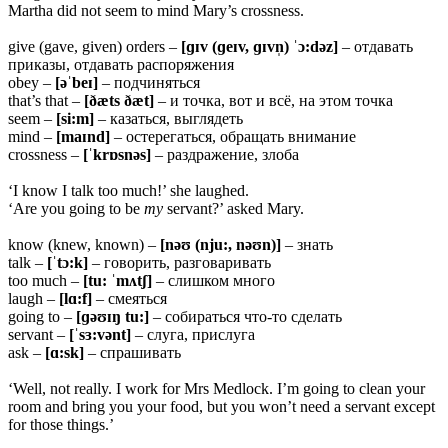
Martha did not seem to mind Mary’s crossness.
give (gave, given) orders –
[ɡɪv (ɡeɪv, ɡɪvn̩) ˈɔ:dəz]
– отдавать
приказы, отдавать распоряжения
obey –
[əˈbeɪ]
– подчиняться
that’s that –
[ðæts ðæt]
– и точка, вот и всё, на этом точка
seem –
[si:m]
– казаться, выглядеть
mind –
[maɪnd]
– остерегаться, обращать внимание
crossness –
[ˈkrɒsnəs]
– раздражение, злоба
‘I know I talk too much!’ she laughed.
‘Are you going to be
my
servant?’ asked Mary.
know (knew, known) –
[nəʊ (nju:, nəʊn)]
– знать
talk –
[ˈtɔ:k]
– говорить, разговаривать
too much –
[tu: ˈmʌtʃ]
– слишком много
laugh –
[lɑ:f]
– смеяться
going to –
[ɡəʊɪŋ tu:]
– собираться что-то сделать
servant –
[ˈsɜ:vənt]
– слуга, прислуга
ask –
[ɑ:sk]
– спрашивать
‘Well, not really. I work for Mrs Medlock. I’m going to clean your
room and bring you your food, but you won’t need a servant except
for those things.’