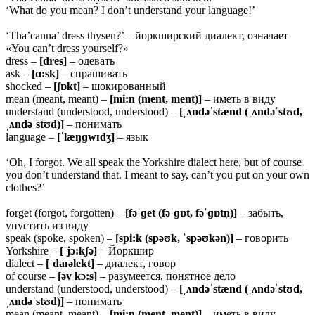
‘What do you mean? I don’t understand your language!’
‘Tha’canna’ dress thysen?’ – йоркширский диалект, означает
«You can’t dress yourself?»
dress –
[dres]
– одевать
ask –
[ɑ:sk]
– спрашивать
shocked –
[ʃɒkt]
– шокированный
mean (meant, meant) –
[mi:n (ment, ment)]
– иметь в виду
understand (understood, understood) –
[ˌʌndəˈstænd (ˌʌndəˈstʊd,
ˌʌndəˈstʊd)]
– понимать
language –
[ˈlæŋɡwɪdʒ]
– язык
‘Oh, I forgot. We all speak the Yorkshire dialect here, but of course
you don’t understand that. I meant to say, can’t you put on your own
clothes?’
forget (forgot, forgotten) –
[fəˈɡet (fəˈɡɒt, fəˈɡɒtn̩)]
– забыть,
упустить из виду
speak (spoke, spoken) –
[spi:k (spəʊk, ˈspəʊkən)]
– говорить
Yorkshire –
[ˈjɔ:kʃə]
– Йоркшир
dialect –
[ˈdaɪəlekt]
– диалект, говор
of course –
[əv kɔ:s]
– разумеется, понятное дело
understand (understood, understood) –
[ˌʌndəˈstænd (ˌʌndəˈstʊd,
ˌʌndəˈstʊd)]
– понимать
mean (meant, meant) –
[mi:n (ment, ment)]
– иметь в виду,