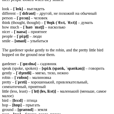
look –
[ˈlʊk]
– выглядеть
different –
[ˈdɪfrənt]
– другой, не похожий на обычный
person –
[ˈpɜ:sn̩]
– человек
think (thought, thought) –
[ˈθɪŋk (ˈθɔ:t, ˈθɔ:t)]
– думать
how much –
[ˈhaʊ ˈmʌtʃ]
– насколько
nicer –
[ˈnaɪsə]
– приятнее
people –
[ˈpi:pl̩]
– люди
smile –
[smaɪl]
– улыбаться
The gardener spoke gently to the robin, and the pretty little bird
hopped on the ground near them.
gardener –
[ˈɡɑ:dnə]
– садовник
speak (spoke, spoken) –
[spi:k (spəʊk, ˈspəʊkən)]
– говорить
gently –
[ˈdʒentli]
– мягко, тихо, нежно
robin –
[ˈrɒbɪn]
– малиновка
pretty –
[ˈprɪti]
– хорошенький, привлекательный,
симпатичный, приятный
little (less, least) –
[ˈlɪtl̩ (les, li:st)]
– маленький (меньше, самое
малое)
bird –
[bɜ:d]
– птица
hop –
[hɒp]
– прыгать
ground –
[ɡraʊnd]
– земля