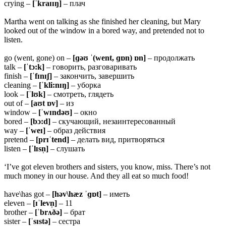
crying –
[ˈkraɪɪŋ]
– плач
Martha went on talking as she finished her cleaning, but Mary
looked out of the window in a bored way, and pretended not to
listen.
go (went, gone) on –
[ɡəʊ ˈ(went, ɡɒn) ɒn]
– продолжать
talk –
[ˈtɔ:k]
– говорить, разговаривать
finish –
[ˈfɪnɪʃ]
– закончить, завершить
cleaning –
[ˈkli:nɪŋ]
– уборка
look –
[ˈlʊk]
– смотреть, глядеть
out of –
[aʊt ɒv]
– из
window –
[ˈwɪndəʊ]
– окно
bored –
[bɔ:d]
– скучающий, незаинтересованный
way –
[ˈweɪ]
– образ действия
pretend –
[prɪˈtend]
– делать вид, притворяться
listen –
[ˈlɪsn̩]
– слушать
‘I’ve got eleven brothers and sisters, you know, miss. There’s not
much money in our house. And they all eat so much food!
have\has got –
[həv\hæz ˈɡɒt]
– иметь
eleven –
[ɪˈlevn̩]
– 11
brother –
[ˈbrʌðə]
– брат
sister –
[ˈsɪstə]
– сестра