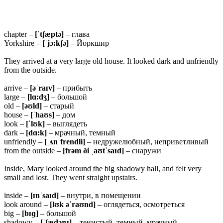
chapter –
[ˈtʃæptə]
– глава
Yorkshire –
[ˈjɔ:kʃə]
– Йоркшир
They arrived at a very large old house. It looked dark and unfriendly
from the outside.
arrive –
[əˈraɪv]
– прибыть
large –
[lɑ:dʒ]
– большой
old –
[əʊld]
– старый
house –
[ˈhaʊs]
– дом
look –
[ˈlʊk]
– выглядеть
dark –
[dɑ:k]
– мрачный, темный
unfriendly –
[ˌʌnˈfrendli]
– недружелюбный, неприветливый
from the outside –
[frəm ði ˌaʊtˈsaɪd]
– снаружи
Inside, Mary looked around the big shadowy hall, and felt very
small and lost. They went straight upstairs.
inside –
[ɪnˈsaɪd]
– внутри, в помещении
look around –
[lʊk əˈraʊnd]
– оглядеться, осмотреться
big –
[bɪɡ]
– большой
shadowy –
[ˈʃædəʊɪ]
– тенистый, темный, мрачный