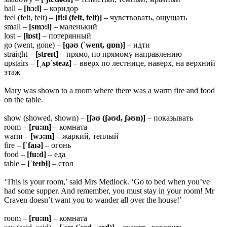
hall –
[hɔ:l]
– коридор
feel (felt, felt) –
[fi:l (felt, felt)]
– чувствовать, ощущать
small –
[smɔ:l]
– маленький
lost –
[lɒst]
– потерянный
go (went, gone) –
[ɡəʊ (ˈwent, ɡɒn)]
– идти
straight –
[streɪt]
– прямо, по прямому направлению
upstairs –
[ˌʌpˈsteəz]
– вверх по лестнице, наверх, на верхний
этаж
Mary was shown to a room where there was a warm fire and food
on the table.
show (showed, shown) –
[ʃəʊ (ʃəʊd, ʃəʊn)]
– показывать
room –
[ru:m]
– комната
warm –
[wɔ:m]
– жаркий, теплый
fire –
[ˈfaɪə]
– огонь
food –
[fu:d]
– еда
table –
[ˈteɪbl̩]
– стол
‘This is your room,’ said Mrs Medlock. ‘Go to bed when you’ve
had some supper. And remember, you must stay in your room! Mr
Craven doesn’t want you to wander all over the house!’
room –
[ru:m]
– комната