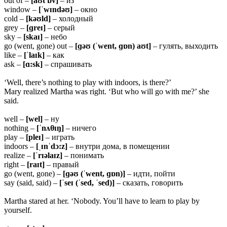
out of –
[aʊt ɒv]
– из
window –
[ˈwɪndəʊ]
– окно
cold –
[kəʊld]
– холодный
grey –
[ɡreɪ]
– серый
sky –
[skaɪ]
– небо
go (went, gone) out –
[ɡəʊ (ˈwent, ɡɒn) aʊt]
– гулять, выходить
like –
[ˈlaɪk]
– как
ask –
[ɑ:sk]
– спрашивать
‘Well, there’s nothing to play with indoors, is there?’
Mary realized Martha was right. ‘But who will go with me?’ she
said.
well –
[wel]
– ну
nothing –
[ˈnʌ
θɪŋ]
– ничего
play –
[pleɪ]
– играть
indoors –
[ˌɪnˈdɔ:z]
– внутри дома, в помещении
realize –
[ˈrɪəlaɪz]
– понимать
right –
[raɪt]
– правый
go (went, gone) –
[ɡəʊ (ˈwent, ɡɒn)]
– идти, пойти
say (said, said) –
[ˈseɪ (ˈsed, ˈsed)]
– сказать, говорить
Martha stared at her. ‘Nobody. You’ll have to learn to play by
yourself.