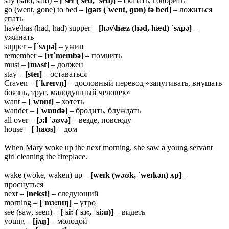
say (said, said) –
[ˈseɪ (ˈsed, ˈsed)]
– сказать, говорить
go (went, gone) to bed –
[ɡəʊ (ˈwent, ɡɒn) tə bed]
– ложиться
спать
have\has (had, had) supper –
[həv\hæz (həd, hæd) ˈsʌpə]
–
ужинать
supper –
[ˈsʌpə]
– ужин
remember –
[rɪˈmembə]
– помнить
must –
[mʌst]
– должен
stay –
[steɪ]
– оставаться
Craven –
[ˈkreɪvn̩]
– дословный перевод «запугивать, внушать
боязнь, трус, малодушный человек»
want –
[ˈwɒnt]
– хотеть
wander –
[ˈwɒndə]
– бродить, блуждать
all over –
[ɔ:l ˈəʊvə]
– везде, повсюду
house –
[ˈhaʊs]
– дом
When Mary woke up the next morning, she saw a young servant
girl cleaning the fireplace.
wake (woke, waken) up –
[weɪk (wəʊk, ˈweɪkən) ʌp]
–
проснуться
next –
[nekst]
– следующий
morning –
[ˈmɔ:nɪŋ]
– утро
see (saw, seen) –
[ˈsi: (ˈsɔ:, ˈsi:n)]
– видеть
young –
[jʌŋ]
– молодой