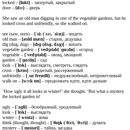
locked –
[lɒkt]
– запертый, закрытый
door –
[dɔ:]
– дверь
She saw an old man digging in one of the vegetable gardens, but he
looked cross and unfriendly, so she walked on.
see (saw, seen) –
[ˈsi: (ˈsɔ:, ˈsi:n)]
– видеть
old man –
[əʊld mæn]
– старик, дедушка
dig (dug, dug) –
[dɪɡ (dʌɡ, dʌɡ)]
– копать
vegetable garden –
[ˈvedʒɪtəbl̩ ˈɡɑ:dn̩]
– огород
vegetable –
[ˈvedʒɪtəbl̩]
– овощ, овощной
garden –
[ˈɡɑ:dn̩]
– сад
look –
[ˈlʊk]
– выглядеть, смотреть, глядеть
cross –
[krɒs]
– сердитый, рассерженный
unfriendly –
[ˌʌnˈfrendli]
– недружелюбный, неприветливый
walk on –
[wɔ:k ɒn]
– продолжать идти, идти дальше
‘How ugly it all looks in winter!’ she thought. ‘But what a mystery
the locked garden is!
ugly –
[ˈʌɡli]
– безобразный, уродливый
look –
[ˈlʊk]
– выглядеть
winter –
[ˈwɪntə]
– зима
think (thought, thought) –
[ˈ
θɪŋk (ˈθɔ:t, ˈθɔ:t)]
– думать
mystery –
[ˈmɪstəri]
– тайна, загадка