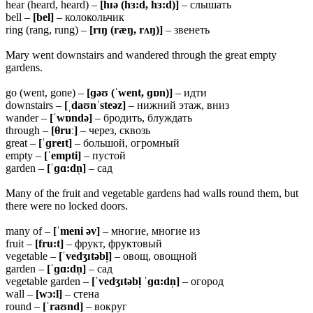
hear (heard, heard) –
[hɪə (hɜ:d, hɜ:d)]
– слышать
bell –
[bel]
– колокольчик
ring (rang, rung) –
[rɪŋ (ræŋ, rʌŋ)]
– звенеть
Mary went downstairs and wandered through the great empty
gardens.
go (went, gone) –
[ɡəʊ (ˈwent, ɡɒn)]
– идти
downstairs –
[ˌdaʊnˈsteəz]
– нижний этаж, вниз
wander –
[ˈwɒndə]
– бродить, блуждать
through –
[
θruː]
– через, сквозь
great –
[ˈɡreɪt]
– большой, огромный
empty –
[ˈempti]
– пустой
garden –
[ˈɡɑ:dn̩]
– сад
Many of the fruit and vegetable gardens had walls round them, but
there were no locked doors.
many of –
[ˈmeni əv]
– многие, многие из
fruit –
[fru:t]
– фрукт, фруктовый
vegetable –
[ˈvedʒɪtəbl̩]
– овощ, овощной
garden –
[ˈɡɑ:dn̩]
– сад
vegetable garden –
[ˈvedʒɪtəbl̩ ˈɡɑ:dn̩]
– огород
wall –
[wɔ:l]
– стена
round –
[ˈraʊnd]
– вокруг