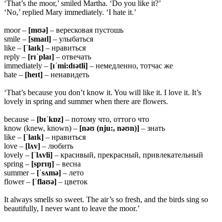
‘That’s the moor,’ smiled Martha. ‘Do you like it?’
‘No,’ replied Mary immediately. ‘I hate it.’
moor –
[mʊə]
– вересковая пустошь
smile –
[smaɪl]
– улыбаться
like –
[ˈlaɪk]
– нравиться
reply –
[rɪˈplaɪ]
– отвечать
immediately –
[ɪˈmi:dɪətli]
– немедленно, тотчас же
hate –
[heɪt]
– ненавидеть
‘That’s because you don’t know it. You will like it. I love it. It’s
lovely in spring and summer when there are flowers.
because –
[bɪˈkɒz]
– потому что, оттого что
know (knew, known) –
[nəʊ (nju:, nəʊn)]
– знать
like –
[ˈlaɪk]
– нравиться
love –
[lʌv]
– любить
lovely –
[ˈlʌvli]
– красивый, прекрасный, привлекательный
spring –
[sprɪŋ]
– весна
summer –
[ˈsʌmə]
– лето
flower –
[ˈflaʊə]
– цветок
It always smells so sweet. The air’s so fresh, and the birds sing so
beautifully, I never want to leave the moor.’