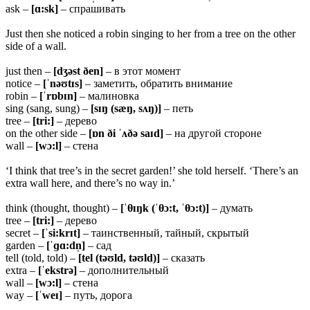
ask –
[ɑ:sk]
– спрашивать
Just then she noticed a robin singing to her from a tree on the other
side of a wall.
just then –
[dʒəst ðen]
– в этот момент
notice –
[ˈnəʊtɪs]
– заметить, обратить внимание
robin –
[ˈrɒbɪn]
– малиновка
sing (sang, sung) –
[sɪŋ (sæŋ, sʌŋ)]
– петь
tree –
[tri:]
– дерево
on the other side –
[ɒn ði ˈʌðə saɪd]
– на другой стороне
wall –
[wɔ:l]
– стена
‘I think that tree’s in the secret garden!’ she told herself. ‘There’s an
extra wall here, and there’s no way in.’
think (thought, thought) –
[ˈ
θɪŋk (ˈθɔ:t, ˈθɔ:t)]
– думать
tree –
[tri:]
– дерево
secret –
[ˈsi:krɪt]
– таинственный, тайный, скрытый
garden –
[ˈɡɑ:dn̩]
– сад
tell (told, told) –
[tel (təʊld, təʊld)]
– сказать
extra –
[ˈekstrə]
– дополнительный
wall –
[wɔ:l]
– стена
way –
[ˈweɪ]
– путь, дорога