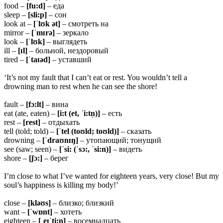
food –
[fu:d]
– еда
sleep –
[sli:p]
– сон
look at –
[ˈlʊk ət]
– смотреть на
mirror –
[ˈ
mɪrə]
– зеркало
look –
[ˈ
lʊk]
– выглядеть
ill –
[ɪ
l]
– больной, нездоровый
tired –
[ˈ
taɪəd]
– уставший
‘It’s not my fault that I can’t eat or rest. You wouldn’t tell a
drowning man to rest when he can see the shore!
fault –
[fɔ:lt]
– вина
eat (ate, eaten) –
[i:t (et, ˈi:tn̩)]
– есть
rest –
[rest]
– отдыхать
tell (told; told) –
[ˈtel (toʊld; toʊld)]
– сказать
drowning –
[ˈdraʊnɪŋ]
– утопающий; тонущий
see (saw; seen) –
[ˈsi: (ˈsɔ:, ˈsi:n)]
– видеть
shore –
[ʃɔ:]
– берег
I’m close to what I’ve wanted for eighteen years, very close! But my
soul’s happiness is killing my body!’
close –
[kləʊs]
– близко; близкий
want –
[ˈwɒnt]
– хотеть
eighteen –
[ˌeɪˈti:n]
– восемнадцать