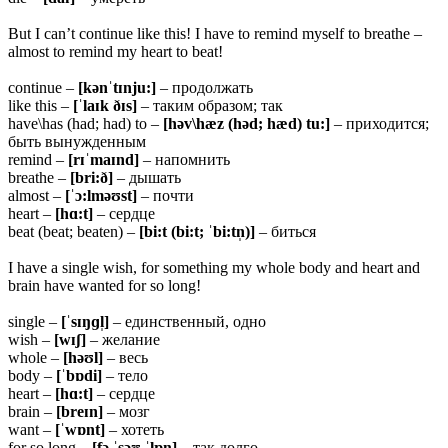
But I can’t continue like this! I have to remind myself to breathe –
almost to remind my heart to beat!
continue –
[kənˈtɪnju:]
– продолжать
like this –
[ˈlaɪk ðɪs]
– таким образом; так
have\has (had; had) to –
[
həv\hæz (həd; hæd) tu:]
– приходится;
быть вынужденным
remind –
[
rɪˈmaɪnd]
– напомнить
breathe –
[bri:ð]
– дышать
almost –
[ˈɔ:lməʊst]
– почти
heart –
[hɑ:t]
– сердце
beat (beat; beaten) –
[bi:t (bi:t; ˈbi:tn̩)]
– биться
I have a single wish, for something my whole body and heart and
brain have wanted for so long!
single –
[ˈ
sɪŋɡl̩]
– единственный, одно
wish –
[
wɪʃ]
– желание
whole –
[
həʊl]
– весь
body –
[ˈ
bɒdi]
– тело
heart –
[hɑ:t]
– сердце
brain –
[breɪn]
– мозг
want –
[ˈ
wɒnt]
– хотеть
for so long –
[fə ˈsəʊ ˈlɒŋ]
– так долго