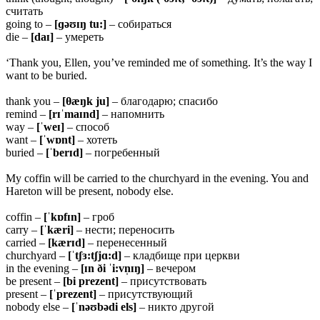
считать
going to –
[ɡəʊɪŋ tu:]
– собираться
die –
[daɪ]
– умереть
‘Thank you, Ellen, you’ve reminded me of something. It’s the way I
want to be buried.
thank you –
[θæŋk ju]
– благодарю; спасибо
remind –
[
rɪˈmaɪnd]
– напомнить
way –
[ˈ
weɪ]
– способ
want –
[ˈ
wɒnt]
– хотеть
buried –
[ˈ
berɪd]
– погребенный
My coffin will be carried to the churchyard in the evening. You and
Hareton will be present, nobody else.
coffin –
[ˈ
kɒfɪn]
– гроб
carry –
[ˈ
kæri]
– нести; переносить
carried –
[
kærɪd]
– перенесенный
churchyard –
[ˈ
tʃɜ:tʃjɑ:d]
– кладбище при церкви
in the evening –
[ɪn ði ˈi:vn̩ɪŋ]
– вечером
be present –
[
bi prezent]
– присутствовать
present –
[ˈ
prezent]
– присутствующий
nobody else –
[ˈ
nəʊbədi els]
– никто другой