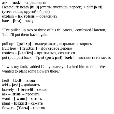
ask –
[ɑ:
sk]
– спрашивать
Heathcliff: heath
[hi:θ]
(степь; пустошь; вереск) + cliff
[klɪf]
(утес; скала; крутой обрыв)
explain –
[ɪ
kˈspleɪn]
– объяснить
hare –
[
heə]
– заяц
‘I’ve pulled up two or three of his fruit-trees,’ confessed Hareton,
‘but I’ll put them back again.’
pull up –
[pʊl ʌp]
– выдергивать, вырывать с корнем
fruit-tree –
[ˈfru:ttri:]
– фруктовое дерево
confess –
[kənˈfes]
– признаться, сознаться
put (put; put) back –
[ˈ
pʊt (pʊt; pʊt) ˈbæk]
– поставить на место
‘It was my fault,’ added Cathy bravely. ‘I asked him to do it. We
wanted to plant some flowers there.’
fault –
[fɔ:lt]
– вина
add –
[æd]
– добавить
bravely –
[ˈbreɪvli]
– смело
ask –
[ɑ:sk]
– просить
want –
[ˈwɒnt]
– хотеть
plant –
[plɑ:nt]
– сажать
flower –
[ˈ
flaʊə]
– цветок