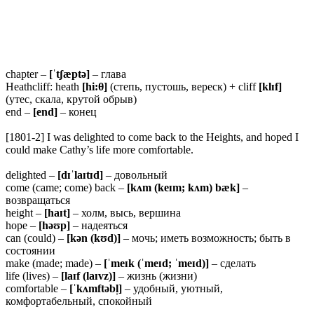
chapter –
[ˈ
tʃæptə]
– глава
Heathcliff: heath
[hi:θ]
(степь, пустошь, вереск) + cliff
[klɪf]
(утес, скала, крутой обрыв)
end –
[end]
– конец
[1801-2] I was delighted to come back to the Heights, and hoped I
could make Cathy’s life more comfortable.
delighted –
[dɪˈlaɪtɪd]
– довольный
come (came; come) back –
[k
ʌm (keɪm; kʌm) bæk]
–
возвращаться
height –
[haɪt]
– холм, высь, вершина
hope –
[həʊp]
– надеяться
can (could) –
[kən (kʊd)]
– мочь; иметь возможность; быть в
состоянии
make (made; made) –
[ˈmeɪk (ˈmeɪd; ˈmeɪd)]
– сделать
life (lives) –
[laɪf (laɪvz)]
– жизнь (жизни)
comfortable –
[ˈ
kʌmftəbl̩]
– удобный, уютный,
комфортабельный, спокойный