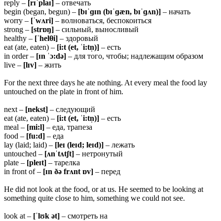
reply –
[rɪˈplaɪ]
– отвечать
begin (began, begun) –
[bɪˈɡɪn (bɪˈɡæn, bɪˈɡʌn)]
– начать
worry –
[ˈ
wʌri]
– волноваться, беспокоиться
strong –
[
strɒŋ]
– сильный, выносливый
healthy –
[ˈ
helθi]
– здоровый
eat (ate, eaten) –
[i:t (et, ˈi:tn̩)]
– есть
in order –
[ɪn ˈɔ:də]
– для того, чтобы; надлежащим образом
live –
[
lɪv]
– жить
For the next three days he ate nothing. At every meal the food lay
untouched on the plate in front of him.
next –
[nekst]
– следующий
eat (ate, eaten) –
[i:t (et, ˈi:tn̩)]
– есть
meal –
[mi:l]
– еда, трапеза
food –
[fu:d]
– еда
lay (laid; laid) –
[leɪ (leɪd; leɪd)]
– лежать
untouched –
[ʌnˈtʌtʃt]
– нетронутый
plate –
[pleɪt]
– тарелка
in front of –
[ɪn ðə frʌnt ɒv]
– перед
He did not look at the food, or at us. He seemed to be looking at
something quite close to him, something we could not see.
look at –
[ˈlʊk ət]
– смотреть на