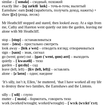
similar –
[ˈsɪmələ]
– сходный, похожий
exactly like –
[ɪɡˈ
zæktli ˈlaɪk]
– точь-в-точь; вылитый
Earnshaw: earn
[ɜ:n]
(заработать, получать доход, нажить) +
shaw
[ʃɔ:]
(роща, лесок)
Mr Heathcliff stopped and stared, then looked away. At a sign from
me, Cathy and Hareton went quietly out into the garden, leaving me
alone with Mr Heathcliff.
stop –
[
stɒp]
– останавливаться
stare –
[
steə]
– пристально смотреть
look away –
[lʊk əˈweɪ]
– отводить взгляд; отворачиваться
sign –
[saɪn]
– знак, сигнал
go (went; gone) out –
[ɡəʊ (ˈwent, ɡɒn) aʊt]
– выходить
quietly –
[ˈkwaɪətli]
– тихо
garden –
[ˈɡɑ:dn̩]
– сад
leave (left, left) –
[li:v (left, left)]
– оставлять
alone –
[əˈləʊn]
– один; наедине
‘It’s silly, isn’t it, Ellen,’ he muttered, ‘that I have worked all my life
to destroy these two families, the Earnshaws and the Lintons.
silly –
[ˈ
sɪli]
– глупо
mutter –
[ˈ
mʌtə]
– бормотать, говорить тихо
work (worked/wrought; worked/wrought) –
[ˈwɜ:k (wɜ:kt/ˈrɔ:t;