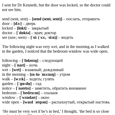
I sent for Dr Kenneth, but the door was locked, so the doctor could
not see him.
send (sent, sent) –
[send (sent, sent)]
– послать, отправить
door –
[dɔ:]
– дверь
locked –
[lɒkt]
– закрытый
doctor –
[ˈdɒktə]
– врач; доктор
see (saw; seen) –
[ˈsi: (ˈsɔ:, ˈsi:n)]
– видеть
The following night was very wet, and in the morning as I walked
in the garden, I noticed that the bedroom window was wide open.
following –
[ˈfɒləʊɪŋ]
– следующий
night –
[ˈnaɪt]
– ночь
wet –
[wet]
– влажный; дождливый
in the morning –
[ɪn ðə ˈmɔ:nɪŋ]
– утром
walk –
[
wɔ:k]
– ходить; гулять
garden –
[ˈɡɑ:dn̩]
– сад
notice –
[ˈ
nəʊtɪs]
– заметить, обратить внимание
bedroom –
[ˈ
bedru:m]
– спальня
window –
[ˈ
wɪndəʊ]
– окно
wide open –
[
waɪd ˈəʊpən]
– распахнутый, открытый настежь
‘He must be very wet if he’s in bed,’ I thought, ‘the bed is so close