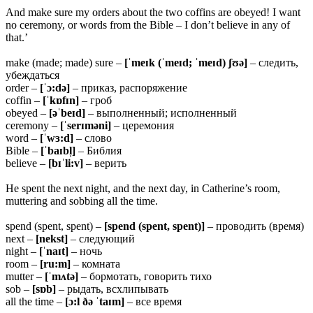
And make sure my orders about the two coffins are obeyed! I want
no ceremony, or words from the Bible – I don’t believe in any of
that.’
make (made; made) sure –
[ˈmeɪk (ˈmeɪd; ˈmeɪd) ʃʊə]
– следить,
убеждаться
order –
[ˈɔ:
də]
– приказ, распоряжение
coffin –
[ˈkɒfɪn]
– гроб
obeyed –
[əˈbeɪd]
– выполненный; исполненный
ceremony –
[ˈserɪməni]
– церемония
word –
[ˈ
wɜ:d]
– слово
Bible –
[ˈbaɪbl̩]
– Библия
believe –
[bɪˈli:v]
– верить
He spent the next night, and the next day, in Catherine’s room,
muttering and sobbing all the time.
spend (spent, spent) –
[spend (spent, spent)]
– проводить (время)
next –
[
nekst]
– следующий
night –
[ˈ
naɪt]
– ночь
room –
[
ru:m]
– комната
mutter –
[ˈmʌtə]
– бормотать, говорить тихо
sob –
[
sɒb]
– рыдать, всхлипывать
all the time –
[ɔ:l ðə ˈtaɪm]
– все время