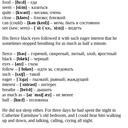
food –
[fu:d]
– еда
seem –
[si:m]
– казаться
quite –
[kwaɪt]
– весьма; очень
close –
[kləʊs]
– близко; близкий
can (could) –
[kən (kʊd)]
– мочь; быть в состоянии
see (saw; seen) –
[ˈsi: (ˈsɔ:, ˈsi:n)]
– видеть
His fierce black eyes followed it with such eager interest that he
sometimes stopped breathing for as much as half a minute.
fierce –
[fɪəs]
– горячий, свирепый, лютый, злой, яростный
black –
[blæk]
– черный
eyes –
[aɪz]
– глаза
follow –
[ˈ
fɒləʊ]
– идти за, следовать
such –
[
sʌtʃ]
– такой
eager –
[ˈi:ɡə]
– пылкий; рьяный; жаждущий
interest –
[ˈɪ
ntrəst]
– интерес
breathe –
[bri:ð]
– дышать
as much as –
[əz ˈmʌtʃ æz]
– не менее
half –
[hɑ:f]
– половина
He did not sleep either. For three days he had spent the night in
Catherine Earnshaw’s old bedroom, and I could hear him walking
up and down, and talking, calling, crying all night.