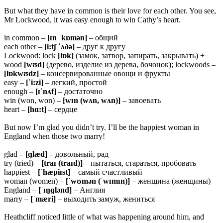
But what they have in common is their love for each other. You see,
Mr Lockwood, it was easy enough to win Cathy’s heart.
in common –
[ɪn ˈkɒmən]
– общий
each other –
[
i:tʃ ˈʌðə]
– друг к другу
Lockwood: lock
[lɒk]
(замок, затвор, запирать, закрывать) +
wood
[wʊd]
(дерево, изделие из дерева, бочонок); lockwoods –
[
lɒkwʊdz]
– консервированные овощи и фрукты
easy –
[ˈ
i:zi]
– легкий, простой
enough –
[ɪˈ
nʌf]
– достаточно
win (won, won) –
[
wɪn (wʌn, wʌn)]
– завоевать
heart –
[
hɑ:t]
– сердце
But now I’m glad you didn’t try. I’ll be the happiest woman in
England when those two marry!
glad –
[ɡ
læd]
– довольный, рад
try (tried) –
[traɪ (traɪd)]
– пытаться, стараться, пробовать
happiest –
[ˈ
hæpiɪst]
– самый счастливый
woman (women) –
[ˈ
wʊmən (ˈwɪmɪn)]
– женщина (женщины)
England –
[ˈɪŋɡ
lənd]
– Англия
marry –
[ˈ
mæri]
– выходить замуж, жениться
Heathcliff noticed little of what was happening around him, and