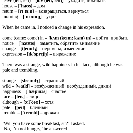
leave (left, left) –
[li:v (left, left)]
– уходить, покидать
house –
[ˈhaʊs]
– дом
return –
[
rɪˈtɜ:n]
– возвращаться, вернуться
morning –
[ˈmɔ:nɪŋ]
– утро
When he came in, I noticed a change in his expression.
come (came; come) in –
[kʌm (keɪm; kʌm) ɪn]
– войти, прибыть
notice –
[ˈ
nəʊtɪs]
– заметить, обратить внимание
change –
[
tʃeɪndʒ]
– перемена, изменение
expression –
[ɪ
kˈspreʃn̩]
– выражение
There was a strange, wild happiness in his face, although he was
pale and trembling.
strange –
[
streɪndʒ]
– странный
wild –
[
waɪld]
– возбужденный, необузданный, дикий
happiness –
[ˈ
hæpinəs]
– счастье
face –
[feɪs]
– лицо
although –
[ɔ:
lˈðəʊ]
– хотя
pale –
[
peɪl]
– бледный
tremble –
[ˈtrembl̩]
– дрожать
‘Will you have some breakfast, sir?’ I asked.
‘No, I’m not hungry,’ he answered.