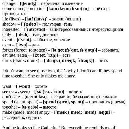
change –
[
tʃeɪndʒ]
– перемена, изменение
come (came; come) in –
[
kʌm (keɪm; kʌm) ɪn]
– войти в;
приходить в
life (lives) –
[laɪf (laɪvz)]
– жизнь (жизни)
shadow –
[ˈʃæ
dəʊ]
– полумрак, тень
interested –
[ˈɪ
ntrəstɪd]
– заинтересованный; интересующийся
daily –
[ˈ
deɪli]
– ежедневный
event –
[ɪˈ
vent]
– событие, явление
even –
[ˈ
i:vn̩]
– даже
forget (forgot, forgotten) –
[
fəˈɡet (fəˈɡɒt, fəˈɡɒtn̩)]
– забывать
eat (ate, eaten) –
[i:t (et, ˈi:tn̩)]
– есть
drink (drank; drunk) –
[ˈdrɪŋk (ˈdræŋk; ˈdrəŋk)]
– пить
I don’t want to see those two, that’s why I don’t care if they spend
time together. She only makes me angry.
want –
[ˈwɒnt]
– хотеть
see (saw; seen) –
[ˈsi: (ˈsɔ:, ˈsi:n)]
– видеть
don't care –
[
dəʊnt keə]
– всё равно; безразлично; не важно
spend (spent, spent) –
[spend (spent, spent)]
– проводить (время)
together –
[təˈɡeðə]
– вместе
make (made; made) angry –
[ˈmeɪk (ˈmeɪd; ˈmeɪd) ˈæŋɡri]
–
рассердить; сердить
And he looks so like Catherine! But everything reminds me of