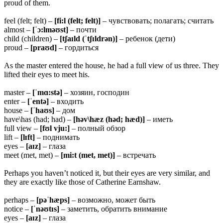
proud of them.
feel (felt; felt) –
[
fi:l (felt; felt)]
– чувствовать; полагать; считать
almost –
[ˈɔ:lməʊst]
– почти
child (children) –
[tʃaɪld (ˈtʃɪldrən)]
– ребенок (дети)
proud –
[praʊd]
– гордиться
As the master entered the house, he had a full view of us three. They
lifted their eyes to meet his.
master –
[ˈ
mɑ:stə]
– хозяин, господин
enter –
[ˈ
entə]
– входить
house –
[ˈhaʊs]
– дом
have\has (had; had) –
[həv\hæz (həd; hæd)]
– иметь
full view –
[fʊl vju:]
– полный обзор
lift –
[lɪft]
– поднимать
eyes –
[aɪz]
– глаза
meet (met, met) –
[mi:t (met, met)]
– встречать
Perhaps you haven’t noticed it, but their eyes are very similar, and
they are exactly like those of Catherine Earnshaw.
perhaps –
[
pəˈhæps]
– возможно, может быть
notice –
[ˈ
nəʊtɪs]
– заметить, обратить внимание
eyes –
[
aɪz]
– глаза