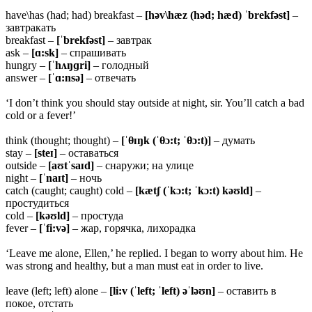
have\has (had; had) breakfast –
[həv\hæz (həd; hæd) ˈbrekfəst]
–
завтракать
breakfast –
[ˈbrekfəst]
– завтрак
ask –
[ɑ:sk]
– спрашивать
hungry –
[ˈ
hʌŋɡri]
– голодный
answer –
[ˈɑ:
nsə]
– отвечать
‘I don’t think you should stay outside at night, sir. You’ll catch a bad
cold or a fever!’
think (thought; thought) –
[ˈ
θɪŋk (ˈθɔ:t; ˈθɔ:t)]
– думать
stay –
[
steɪ]
– оставаться
outside –
[
aʊtˈsaɪd]
– снаружи; на улице
night –
[ˈnaɪt]
– ночь
catch (caught; caught) cold –
[kætʃ (ˈkɔ:t; ˈkɔ:t) kəʊld]
–
простудиться
cold –
[kəʊld]
– простуда
fever –
[ˈ
fi:və]
– жар, горячка, лихорадка
‘Leave me alone, Ellen,’ he replied. I began to worry about him. He
was strong and healthy, but a man must eat in order to live.
leave (left; left) alone –
[li:v (ˈleft; ˈleft) əˈləʊn]
– оставить в
покое, отстать