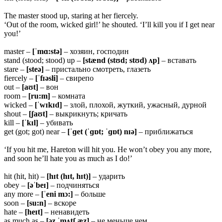
The master stood up, staring at her fiercely.
‘Out of the room, wicked girl!’ he shouted. ‘I’ll kill you if I get near
you!’
master –
[ˈmɑ:stə]
– хозяин, господин
stand (stood; stood) up –
[stænd (stʊd; stʊd) ʌp]
– вставать
stare –
[
steə]
– пристально смотреть, глазеть
fiercely –
[ˈfɪəsli]
– свирепо
out –
[aʊt]
– вон
room –
[ru:m]
– комната
wicked –
[ˈ
wɪkɪd]
– злой, плохой, жуткий, ужасный, дурной
shout –
[ʃ
aʊt]
– выкрикнуть; кричать
kill –
[ˈkɪl]
– убивать
get (got; got) near –
[ˈɡet (ˈɡɒt; ˈɡɒt) nɪə]
– приближаться
‘If you hit me, Hareton will hit you. He won’t obey you any more,
and soon he’ll hate you as much as I do!’
hit (hit, hit) –
[hɪt (hɪt, hɪt)]
– ударить
obey –
[əˈbeɪ]
– подчиняться
any more –
[ˈeni mɔ:]
– больше
soon –
[su:n]
– вскоре
hate –
[heɪt]
– ненавидеть
as much as –
[ə
z ˈmʌtʃ æz]
– не меньше чем