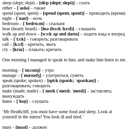
sleep (slept; slept) –
[sli:p (slept; slept)]
– спать
either –
[ˈaɪðə]
– также
spend (spent, spent) –
[spend (spent, spent)]
– проводить (время)
night –
[ˈ
naɪt]
– ночь
bedroom –
[ˈ
bedru:m]
– спальня
hear (heard; heard) –
[hɪə (hɜ:d; hɜ:d)]
– слышать
walk up and down –
[wɔ:k ʌp ənd daʊn]
– ходить взад и вперед
talk –
[ˈ
tɔ:k]
– говорить; разговаривать
call –
[
kɔ:l]
– кричать, звать
cry –
[kraɪ]
– плакать; кричать
One morning I managed to speak to him, and make him listen to me.
morning –
[ˈmɔ:nɪŋ]
– утро
manage –
[ˈmænɪdʒ]
– ухитриться, суметь
speak (spoke; spoken) –
[spi:k (spəʊk; ˈspəʊkən)]
–
разговаривать; говорить
make (made; made) –
[ˈ
meɪk (ˈmeɪd; ˈmeɪd)]
– заставлять;
вынуждать
listen –
[ˈ
lɪsn̩]
– слушать
‘Mr Heathcliff, you must have some food and sleep. Look at
yourself in the mirror! You look ill and tired.’
must –
[
mʌst]
– должен