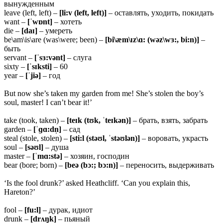
вынужденным
leave (left, left) –
[
li:v (left, left)]
– оставлять, уходить, покидать
want –
[ˈ
wɒnt]
– хотеть
die –
[daɪ]
– умереть
be\am\is\are (was\were; been) –
[bi\æm\ɪz\ɑ: (wəz\wɜ:, bi:n)]
–
быть
servant –
[ˈsɜ:vənt]
– слуга
sixty –
[ˈsɪksti]
– 60
year –
[ˈ
jiə]
– год
But now she’s taken my garden from me! She’s stolen the boy’s
soul, master! I can’t bear it!’
take (took, taken) –
[
teɪk (tʊk, ˈteɪkən)]
– брать, взять, забрать
garden –
[ˈɡɑ:
dn̩]
– сад
steal (stole, stolen) –
[
sti:l (stəʊl, ˈstəʊlən)]
– воровать, украсть
soul –
[
səʊl]
– душа
master –
[ˈ
mɑ:stə]
– хозяин, господин
bear (bore; born) –
[
beə (bɔ:; bɔ:n)]
– переносить, выдерживать
‘Is the fool drunk?’ asked Heathcliff. ‘Can you explain this,
Hareton?’
fool –
[
fu:l]
– дурак, идиот
drunk –
[
drʌŋk]
– пьяный