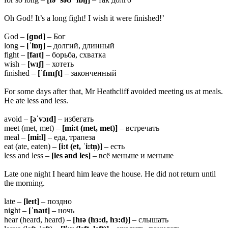
Oh God! It’s a long fight! I wish it were finished!’
God –
[ɡɒd]
– Бог
long –
[ˈ
lɒŋ]
– долгий, длинный
fight –
[
faɪt]
– борьба, схватка
wish –
[
wɪʃ]
– хотеть
finished –
[ˈfɪnɪʃt]
– законченный
For some days after that, Mr Heathcliff avoided meeting us at meals.
He ate less and less.
avoid –
[əˈvɔɪd]
– избегать
meet (met, met) –
[mi:t (met, met)]
– встречать
meal –
[mi:l]
– еда, трапеза
eat (ate, eaten) –
[i:t (et, ˈi:tn̩)]
– есть
less and less –
[les ənd les]
– всё меньше и меньше
Late one night I heard him leave the house. He did not return until
the morning.
late –
[leɪt]
– поздно
night –
[ˈnaɪt]
– ночь
hear (heard, heard) –
[hɪə (hɜ:d, hɜ:d)]
– слышать