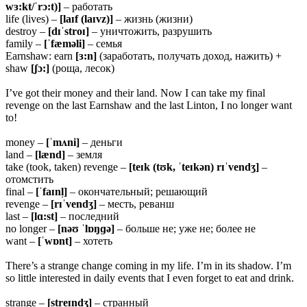
wɜ:kt/ˈrɔ:t)]
– работать
life (lives) –
[laɪf (laɪvz)]
– жизнь (жизни)
destroy –
[dɪˈstroɪ]
– уничтожить, разрушить
family –
[ˈfæməli]
– семья
Earnshaw: earn
[ɜ:n]
(заработать, получать доход, нажить) +
shaw
[ʃɔ:]
(роща, лесок)
I’ve got their money and their land. Now I can take my final
revenge on the last Earnshaw and the last Linton, I no longer want
to!
money –
[ˈ
mʌni]
– деньги
land –
[lænd]
– земля
take (took, taken) revenge –
[teɪk (tʊk, ˈteɪkən) rɪˈvendʒ]
–
отомстить
final –
[ˈfaɪnl̩]
– окончательный; решающий
revenge –
[rɪˈvendʒ]
– месть, реванш
last –
[
lɑ:st]
– последний
no longer –
[nəʊ ˈlɒŋɡə]
– больше не; уже не; более не
want –
[ˈ
wɒnt]
– хотеть
There’s a strange change coming in my life. I’m in its shadow. I’m
so little interested in daily events that I even forget to eat and drink.
strange –
[
streɪndʒ]
– странный