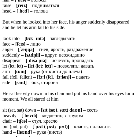
raise –
[
reɪz]
– подниматься
head –
[ˈ
hed]
– голова
But when he looked into her face, his anger suddenly disappeared
and he let his arm fall to his side.
look into –
[lʊk ˈɪntə]
– заглядывать
face –
[feɪs]
– лицо
anger –
[ˈæŋɡə]
– гнев, ярость, раздражение
suddenly –
[
sʌdn̩li]
– вдруг, неожиданно
disappear –
[ˌ
dɪsəˈpɪə]
– исчезать, пропадать
let (let; let) –
[let (let; let)]
– позволять; давать
arm –
[ɑ:m]
– рука (от кисти до плеча)
fall (fell, fallen) –
[fɔ:l (fel, ˈfɔ:lən)]
– падать
side –
[saɪd]
– бок, сторона
He sat heavily down in his chair and put his hand over his eyes for a
moment. We all stared at him.
sit (sat, sat) down –
[sɪt (sæt, sæt) daʊn]
– сесть
heavily –
[ˈhevɪli]
– медленно, с трудом
chair –
[tʃeə]
– стул, кресло
put (put; put) –
[ˈ
pʊt (ˈpʊt; ˈpʊt)]
– класть; положить
hand –
[
hænd]
– рука (кисть)