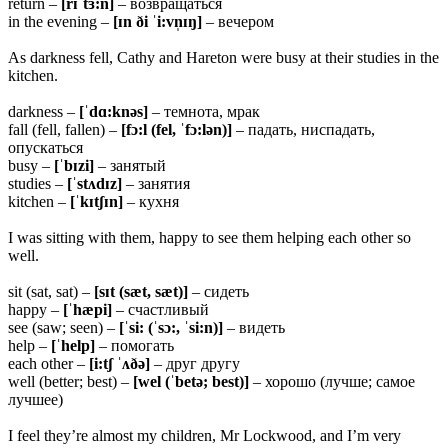
return –
[rɪˈtɜ:n]
– возвращаться
in the evening –
[ɪn ði ˈi:vn̩ɪŋ]
– вечером
As darkness fell, Cathy and Hareton were busy at their studies in the
kitchen.
darkness –
[ˈ
dɑ:knəs]
– темнота, мрак
fall (fell, fallen) –
[
fɔ:l (fel, ˈfɔ:lən)]
– падать, ниспадать,
опускаться
busy –
[ˈ
bɪzi]
– занятый
studies –
[ˈ
stʌdɪz]
– занятия
kitchen –
[ˈkɪtʃɪn]
– кухня
I was sitting with them, happy to see them helping each other so
well.
sit (sat, sat) –
[sɪt (sæt, sæt)]
– сидеть
happy –
[ˈhæpi]
– счастливый
see (saw; seen) –
[ˈsi: (ˈsɔ:, ˈsi:n)]
– видеть
help –
[ˈ
help]
– помогать
each other –
[
i:tʃ ˈʌðə]
– друг другу
well (better; best) –
[wel (ˈbetə; best)]
– хорошо (лучше; самое
лучшее)
I feel they’re almost my children, Mr Lockwood, and I’m very