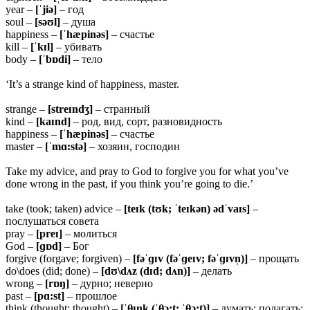
year –
[ˈjiə]
– год
soul –
[səʊl]
– душа
happiness –
[ˈhæpinəs]
– счастье
kill –
[ˈkɪl]
– убивать
body –
[ˈbɒdi]
– тело
‘It’s a strange kind of happiness, master.
strange –
[streɪndʒ]
– странный
kind –
[kaɪnd]
– род, вид, сорт, разновидность
happiness –
[ˈhæpinəs]
– счастье
master –
[ˈmɑ:stə]
– хозяин, господин
Take my advice, and pray to God to forgive you for what you’ve
done wrong in the past, if you think you’re going to die.’
take (took; taken) advice –
[teɪk (tʊk; ˈteɪkən) ədˈvaɪs]
–
послушаться совета
pray –
[preɪ]
– молиться
God –
[ɡɒd]
– Бог
forgive (forgave; forgiven) –
[fəˈɡɪv (fəˈɡeɪv; fəˈɡɪvn̩)]
– прощать
do\does (did; done) –
[dʊ\dʌz (dɪd; dʌn)]
– делать
wrong –
[
rɒŋ]
– дурно; неверно
past –
[pɑ:st]
– прошлое
think (thought; thought) –
[ˈθɪŋ
k (ˈθɔ:t; ˈθɔ:t)]
– думать; полагать;