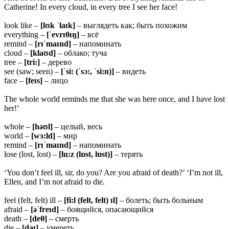
Catherine! In every cloud, in every tree I see her face!
look like –
[
lʊk ˈlaɪk]
– выглядеть как; быть похожим
everything –
[ˈ
evrɪθɪŋ]
– всё
remind –
[
rɪˈmaɪnd]
– напоминать
cloud –
[klaʊd]
– облако; туча
tree –
[tri:]
– дерево
see (saw; seen) –
[ˈsi: (ˈsɔ:, ˈsi:n)]
– видеть
face –
[feɪs]
– лицо
The whole world reminds me that she was here once, and I have lost
her!’
whole –
[həʊl]
– целый, весь
world –
[wɜ:ld]
– мир
remind –
[rɪˈmaɪnd]
– напоминать
lose (lost, lost) –
[lu:z (lɒst, lɒst)]
– терять
‘You don’t feel ill, sir, do you? Are you afraid of death?’ ‘I’m not ill,
Ellen, and I’m not afraid to die.
feel (felt, felt) ill –
[fi:l (felt, felt) ɪl]
– болеть; быть больным
afraid –
[əˈfreɪd]
– боящийся, опасающийся
death –
[
deθ]
– смерть
die –
[daɪ]
– умереть