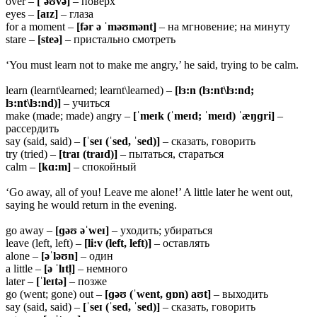
over –
[ˈəʊ
və]
– поверх
eyes –
[
aɪz]
– глаза
for a moment –
[fər ə ˈməʊmənt]
– на мгновение; на минуту
stare –
[
steə]
– пристально смотреть
‘You must learn not to make me angry,’ he said, trying to be calm.
learn (learnt\learned; learnt\learned) –
[lɜ:n (lɜ:nt\lɜ:nd;
lɜ:nt\lɜ:nd)]
– учиться
make (made; made) angry –
[ˈmeɪk (ˈmeɪd; ˈmeɪd) ˈæŋɡri]
–
рассердить
say (said, said) –
[ˈseɪ (ˈsed, ˈsed)]
– сказать, говорить
try (tried) –
[traɪ (traɪd)]
– пытаться, стараться
calm –
[kɑ:m]
– спокойный
‘Go away, all of you! Leave me alone!’ A little later he went out,
saying he would return in the evening.
go away –
[ɡəʊ əˈ
weɪ]
– уходить; убираться
leave (left, left) –
[li:v (left, left)]
– оставлять
alone –
[əˈləʊn]
– один
a little –
[ə ˈlɪtl̩]
– немного
later –
[ˈleɪtə]
– позже
go (went; gone) out –
[ɡəʊ (ˈwent, ɡɒn) aʊt]
– выходить
say (said, said) –
[ˈseɪ (ˈsed, ˈsed)]
– сказать, говорить