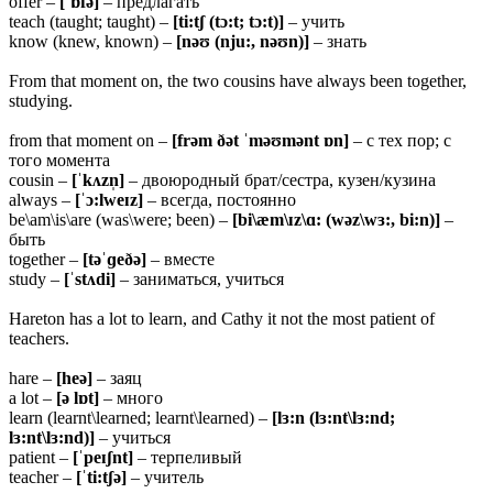
offer –
[ˈɒfə]
– предлагать
teach (taught; taught) –
[ti:tʃ (tɔ:t; tɔ:t)]
– учить
know (knew, known) –
[nəʊ (nju:, nəʊn)]
– знать
From that moment on, the two cousins have always been together,
studying.
from that moment on –
[frəm ðət ˈməʊmənt ɒn]
– с тех пор; с
того момента
cousin –
[ˈ
kʌzn̩]
– двоюродный брат/сестра, кузен/кузина
always –
[ˈɔ:lweɪz]
– всегда, постоянно
be\am\is\are (was\were; been) –
[bi\æm\ɪz\ɑ: (wəz\wɜ:, bi:n)]
–
быть
together –
[
təˈɡeðə]
– вместе
study –
[ˈ
stʌdi]
– заниматься, учиться
Hareton has a lot to learn, and Cathy it not the most patient of
teachers.
hare –
[heə]
– заяц
a lot –
[ə lɒt]
– много
learn (learnt\learned; learnt\learned) –
[lɜ:n (lɜ:nt\lɜ:nd;
lɜ:nt\lɜ:nd)]
– учиться
patient –
[ˈpeɪʃnt]
– терпеливый
teacher –
[ˈti:tʃə]
– учитель