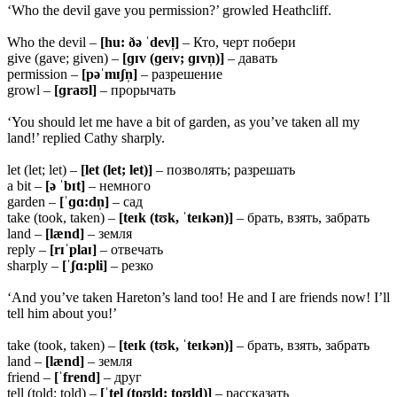
‘Who the devil gave you permission?’ growled Heathcliff.
Who the devil –
[hu: ðə ˈdevl̩]
– Кто, черт побери
give (gave; given) –
[ɡɪv (ɡeɪv; ɡɪvn̩)]
– давать
permission –
[pəˈmɪʃn̩]
– разрешение
growl –
[ɡraʊl]
– прорычать
‘You should let me have a bit of garden, as you’ve taken all my
land!’ replied Cathy sharply.
let (let; let) –
[let (let; let)]
– позволять; разрешать
a bit –
[ə ˈbɪt]
– немного
garden –
[ˈɡɑ:dn̩]
– сад
take (took, taken) –
[teɪk (tʊk, ˈteɪkən)]
– брать, взять, забрать
land –
[lænd]
– земля
reply –
[rɪˈplaɪ]
– отвечать
sharply –
[ˈʃɑ:pli]
– резко
‘And you’ve taken Hareton’s land too! He and I are friends now! I’ll
tell him about you!’
take (took, taken) –
[teɪk (tʊk, ˈteɪkən)]
– брать, взять, забрать
land –
[lænd]
– земля
friend –
[ˈfrend]
– друг
tell (told; told) –
[ˈtel (toʊld; toʊld)]
– рассказать