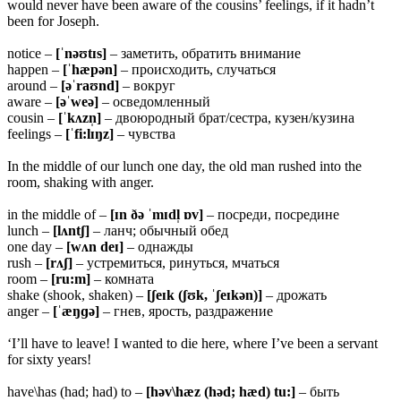
would never have been aware of the cousins’ feelings, if it hadn’t
been for Joseph.
notice –
[ˈ
nəʊtɪs]
– заметить, обратить внимание
happen –
[ˈhæpən]
– происходить, случаться
around –
[əˈ
raʊnd]
– вокруг
aware –
[əˈ
weə]
– осведомленный
cousin –
[ˈ
kʌzn̩]
– двоюродный брат/сестра, кузен/кузина
feelings –
[ˈfi:lɪŋz]
– чувства
In the middle of our lunch one day, the old man rushed into the
room, shaking with anger.
in the middle of –
[ɪn ðə ˈmɪdl̩ ɒv]
– посреди, посредине
lunch –
[
lʌntʃ]
– ланч; обычный обед
one day –
[
wʌn deɪ]
– однажды
rush –
[rʌʃ]
– устремиться, ринуться, мчаться
room –
[
ru:m]
– комната
shake (shook, shaken) –
[ʃ
eɪk (ʃʊk, ˈʃeɪkən)]
– дрожать
anger –
[ˈæŋɡə]
– гнев, ярость, раздражение
‘I’ll have to leave! I wanted to die here, where I’ve been a servant
for sixty years!
have\has (had; had) to –
[həv\hæz (həd; hæd) tu:]
– быть