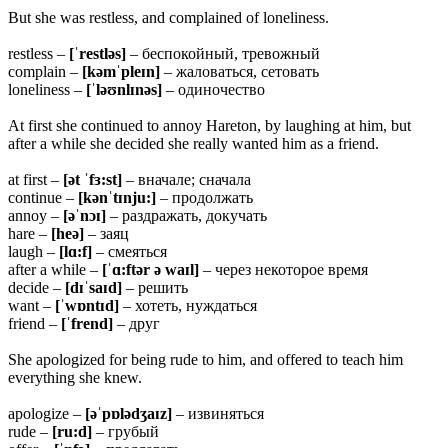
But she was restless, and complained of loneliness.
restless –
[ˈrestləs]
– беспокойный, тревожный
complain –
[kəmˈpleɪn]
– жаловаться, сетовать
loneliness –
[ˈləʊnlɪnəs]
– одиночество
At first she continued to annoy Hareton, by laughing at him, but
after a while she decided she really wanted him as a friend.
at first –
[ət ˈfɜ:st]
– вначале; сначала
continue –
[kənˈtɪnju:]
– продолжать
annoy –
[əˈnɔɪ]
– раздражать, докучать
hare –
[heə]
– заяц
laugh –
[lɑ:f]
– смеяться
after a while –
[ˈɑ:ftər ə waɪl]
– через некоторое время
decide –
[dɪˈsaɪd]
– решить
want –
[ˈwɒntɪd]
– хотеть, нуждаться
friend –
[ˈ
frend]
– друг
She apologized for being rude to him, and offered to teach him
everything she knew.
apologize –
[əˈpɒlədʒaɪz]
– извиняться
rude –
[ru:d]
– грубый