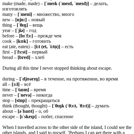
make (made, made) –
[ˈmeɪk (ˈmeɪd, ˈmeɪd)]
– делать,
изготовлять
many –
[ˈmeni]
– множество, много
new –
[nju:]
– новый
thing –
[ˈθɪŋ]
– вещь
year –
[ˈjiə]
– год
before –
[bɪˈfɔ:]
– прежде чем
cook –
[kʊk]
– готовить
eat (ate, eaten) –
[i:t (et, ˈi:tn̩)]
– есть
first –
[ˈfɜ:st]
– первый
bread –
[bred]
– хлеб
During all this time I never stopped thinking about escape.
during –
[ˈdjʊərɪŋ]
– в течение, на протяжении, во время
all –
[ɔ:l]
– всё
time –
[ˈtaɪm]
– время
never –
[ˈnevə]
– никогда
stop –
[stɒp]
– прекращаться
think (thought, thought) –
[ˈθɪŋk (ˈθɔ:t, ˈθɔ:t)]
– думать
about –
[əˈbaʊt]
– о, об
escape –
[ɪˈskeɪp]
– побег, спасение
When I travelled across to the other side of the island, I could see the
other islands, and I said to myself, ‘Perhaps I can get there with a