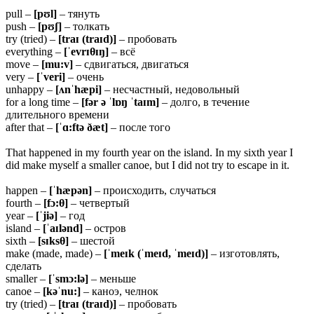
pull –
[pʊl]
– тянуть
push –
[pʊʃ]
– толкать
try (tried) –
[traɪ (traɪd)]
– пробовать
everything –
[ˈevrɪθɪŋ]
– всё
move –
[mu:v]
– сдвигаться, двигаться
very –
[ˈveri]
– очень
unhappy –
[ʌnˈhæpi]
– несчастный, недовольный
for a long time –
[fər ə ˈlɒŋ ˈtaɪm]
– долго, в течение
длительного времени
after that –
[ˈɑ:ftə ðæt]
– после того
That happened in my fourth year on the island. In my sixth year I
did make myself a smaller canoe, but I did not try to escape in it.
happen –
[ˈhæpən]
– происходить, случаться
fourth –
[fɔ:θ]
– четвертый
year –
[ˈjiə]
– год
island –
[ˈaɪlənd]
– остров
sixth –
[sɪksθ]
– шестой
make (made, made) –
[ˈmeɪk (ˈmeɪd, ˈmeɪd)]
– изготовлять,
сделать
smaller –
[ˈsmɔ:lə]
– меньше
canoe –
[kəˈnu:]
– каноэ, челнок
try (tried) –
[traɪ (traɪd)]
– пробовать