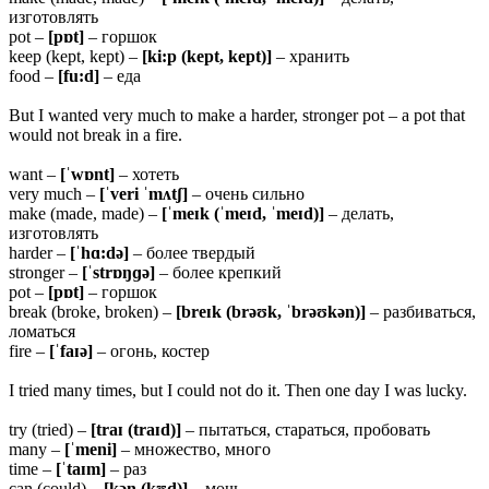
изготовлять
pot –
[pɒt]
– горшок
keep (kept, kept) –
[ki:p (kept, kept)]
– хранить
food –
[fu:d]
– еда
But I wanted very much to make a harder, stronger pot – a pot that
would not break in a fire.
want –
[ˈwɒnt]
– хотеть
very much –
[ˈveri ˈmʌtʃ]
– очень сильно
make (made, made) –
[ˈmeɪk (ˈmeɪd, ˈmeɪd)]
– делать,
изготовлять
harder –
[ˈhɑ:də]
– более твердый
stronger –
[ˈstrɒŋɡə]
– более крепкий
pot –
[pɒt]
– горшок
break (broke, broken) –
[breɪk (brəʊk, ˈbrəʊkən)]
– разбиваться,
ломаться
fire –
[ˈfaɪə]
– огонь, костер
I tried many times, but I could not do it. Then one day I was lucky.
try (tried) –
[traɪ (traɪd)]
– пытаться, стараться, пробовать
many –
[ˈmeni]
– множество, много
time –
[ˈtaɪm]
– раз
can (could) –
[kən (kʊd)]
– мочь