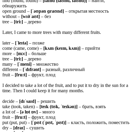
find (found, found) –
[faɪnd (faʊnd, faʊnd)]
– найти,
обнаружить
open ground –
[ˈəʊpən ɡraʊnd]
– открытая местность
without –
[wɪðˈaʊt]
– без
tree –
[tri:]
– дерево
Later, I came to more trees with many different fruits.
later –
[ˈleɪtə]
– позже
come (came, come) –
[kʌm (keɪm, kʌm)]
– прийти
more –
[mɔ:]
– больше
tree –
[tri:]
– дерево
many –
[ˈmeni]
– множество
different –
[ˈdɪfrənt]
– разный, различный
fruit –
[fru:t]
– фрукт, плод
I decided to take a lot of the fruit, and to put it to dry in the sun for a
time. Then I could keep it for many months.
decide –
[dɪˈsaɪd]
– решить
take (took, taken) –
[teɪk (tʊk, ˈteɪkən)]
– брать, взять
a lot of –
[ə lɒt ɒv]
– много
fruit –
[fru:t]
– фрукт, плод
put (put, put) –
[ˈpʊt (ˈpʊt, ˈpʊt)]
– класть, положить, поместить
dry –
[draɪ]
– сушить