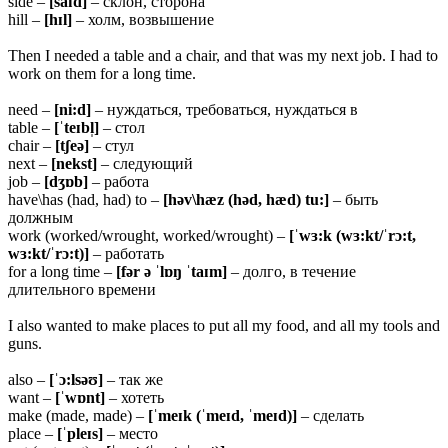
side –
[saɪd]
– склон, сторона
hill –
[hɪl]
– холм, возвышение
Then I needed a table and a chair, and that was my next job. I had to
work on them for a long time.
need –
[ni:d]
– нуждаться, требоваться, нуждаться в
table –
[ˈteɪbl̩]
– стол
chair –
[tʃeə]
– стул
next –
[nekst]
– следующий
job –
[dʒɒb]
– работа
have\has (had, had) to –
[həv\hæz (həd, hæd) tu:]
– быть
должным
work (worked/wrought, worked/wrought) –
[ˈwɜ:k (wɜ:kt/ˈrɔ:t,
wɜ:kt/ˈrɔ:t)]
– работать
for a long time –
[fər ə ˈlɒŋ ˈtaɪm]
– долго, в течение
длительного времени
I also wanted to make places to put all my food, and all my tools and
guns.
also –
[ˈɔ:lsəʊ]
– так же
want –
[ˈwɒnt]
– хотеть
make (made, made) –
[ˈmeɪk (ˈmeɪd, ˈmeɪd)]
– сделать
place –
[ˈpleɪs]
– место