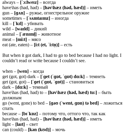
always –
[ˈɔ:lweɪz]
– всегда
have\has (had, had) –
[həv\hæz (həd, hæd)]
– иметь
gun –
[ɡʌn]
– ружье, огнестрельное оружие
sometimes –
[ˈsʌmtaɪmz]
– иногда
kill –
[ˈkɪl]
– убивать
wild –
[waɪld]
– дикий
animal –
[ˈænɪml̩]
– животное
meat –
[mi:t]
– мясо
eat (ate, eaten) –
[i:t (et, ˈi:tn̩)]
– есть
But when it got dark, I had to go to bed because I had no light. I
couldn’t read or write because I couldn’t see.
when –
[wen]
– когда
get (got, got) dark –
[ˈɡet (ˈɡɒt, ˈɡɒt) dɑ:k]
– темнеть
get (got, got) –
[ˈɡet (ˈɡɒt, ˈɡɒt)]
– становиться
dark –
[dɑ:k]
– темный
have\has (had, had) to –
[həv\hæz (həd, hæd) tu:]
– быть
должным
go (went, gone) to bed –
[ɡəʊ (ˈwent, ɡɒn) tə bed]
– ложиться
спать
because –
[bɪˈkɒz]
– потому что, оттого что, так как
have\has (had, had) –
[həv\hæz (həd, hæd)]
– иметь
light –
[laɪt]
– свет
can (could) –
[kən (kʊd)]
– мочь