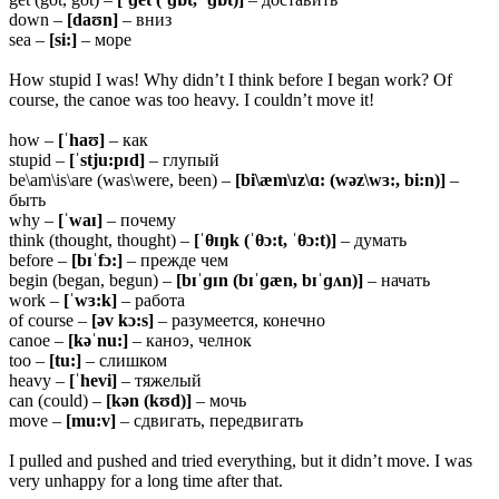
down –
[daʊn]
– вниз
sea –
[si:]
– море
How stupid I was! Why didn’t I think before I began work? Of
course, the canoe was too heavy. I couldn’t move it!
how –
[ˈhaʊ]
– как
stupid –
[ˈstju:pɪd]
– глупый
be\am\is\are (was\were, been) –
[bi\æm\ɪz\ɑ: (wəz\wɜ:, bi:n)]
–
быть
why –
[ˈwaɪ]
– почему
think (thought, thought) –
[ˈθɪŋk (ˈθɔ:t, ˈθɔ:t)]
– думать
before –
[bɪˈfɔ:]
– прежде чем
begin (began, begun) –
[bɪˈɡɪn (bɪˈɡæn, bɪˈɡʌn)]
– начать
work –
[ˈwɜ:k]
– работа
of course –
[əv kɔ:s]
– разумеется, конечно
canoe –
[kəˈnu:]
– каноэ, челнок
too –
[tu:]
– слишком
heavy –
[ˈhevi]
– тяжелый
can (could) –
[kən (kʊd)]
– мочь
move –
[mu:v]
– сдвигать, передвигать
I pulled and pushed and tried everything, but it didn’t move. I was
very unhappy for a long time after that.