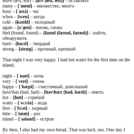
leave (left, left) –
[li:v (left, left)]
– оставлять
many –
[ˈmeni]
– множество, много
hour –
[ˈaʊə]
– час
when –
[wen]
– когда
cold –
[kəʊld]
– холодный
again –
[əˈɡen]
– вновь, снова
find (found, found) –
[faɪnd (faʊnd, faʊnd)]
– найти,
обнаружить
hard –
[hɑ:d]
– твердый
strong –
[strɒŋ]
– прочный, крепкий
That night I was very happy. I had hot water for the first time on the
island.
night –
[ˈnaɪt]
– ночь
very –
[ˈveri]
– очень
happy –
[ˈhæpi]
– счастливый, довольный
have\has (had, had) –
[həv\hæz (həd, hæd)]
– иметь
hot –
[hɒt]
– горячий
water –
[ˈwɔ:tə]
– вода
first –
[ˈfɜ:st]
– первый
time –
[ˈtaɪm]
– раз
island –
[ˈaɪlənd]
– остров
By then, I also had my own bread. That was luck, too. One day I