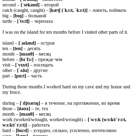
second –
[ˈsekənd]
– второй
catch (caught, caught) –
[kætʃ (ˈkɔ:t, ˈkɔ:t)]
– ловить, поймать
big –
[bɪɡ]
– большой
turtle –
[ˈtɜ:tl̩]
– черепаха
I was on the island for ten months before I visited other parts of it.
island –
[ˈaɪlənd]
– остров
ten –
[ten]
– десять
month –
[mʌn
θ]
– месяц
before –
[bɪˈfɔ:]
– прежде чем
visit –
[ˈvɪzɪt]
– посещать
other –
[ˈʌðə]
– другие
part –
[pɑ:t]
– часть
During those months I worked hard on my cave and my house and
my fence.
during –
[ˈdjʊərɪŋ]
– в течение, на протяжении, во время
those –
[ðəʊz]
– те, тех
month –
[mʌnθ]
– месяц
work (worked/wrought, worked/wrought) –
[ˈwɜ:k (wɜ:kt/ˈrɔ:t,
wɜ:kt/ˈrɔ:t)]
– работать
hard –
[hɑ:d]
– усердно, сильно, усиленно, интенсивно
cave –
[keɪv]
– пещера