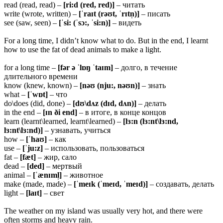
read (read, read) –
[ri:d (red, red)]
– читать
write (wrote, written) –
[ˈraɪt (rəʊt, ˈrɪtn̩)]
– писать
see (saw, seen) –
[ˈsi: (ˈsɔ:, ˈsi:n)]
– видеть
For a long time, I didn’t know what to do. But in the end, I learnt
how to use the fat of dead animals to make a light.
for a long time –
[fər ə ˈlɒŋ ˈtaɪm]
– долго, в течение
длительного времени
know (knew, known) –
[nəʊ (nju:, nəʊn)]
– знать
what –
[ˈwɒt]
– что
do\does (did, done) –
[dʊ\dʌz (dɪd, dʌn)]
– делать
in the end –
[ɪn ði end]
– в итоге, в конце концов
learn (learnt\learned, learnt\learned) –
[lɜ:n (lɜ:nt\lɜ:nd,
lɜ:nt\lɜ:nd)]
– узнавать, учиться
how –
[ˈhaʊ]
– как
use –
[ˈju:z]
– использовать, пользоваться
fat –
[fæt]
– жир, сало
dead –
[ded]
– мертвый
animal –
[ˈænɪml̩]
– животное
make (made, made) –
[ˈmeɪk (ˈmeɪd, ˈmeɪd)]
– создавать, делать
light –
[laɪt]
– свет
The weather on my island was usually very hot, and there were
often storms and heavy rain.