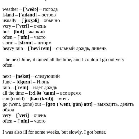
weather –
[ˈweðə]
– погода
island –
[ˈaɪlənd]
– остров
usually –
[ˈju:ʒəli]
– обычно
very –
[ˈveri]
– очень
hot –
[hɒt]
– жаркий
often –
[ˈɒfn̩]
– часто
storm –
[stɔ:m]
– шторм
heavy rain –
[ˈhevi reɪn]
– сильный дождь, ливень
The next June, it rained all the time, and I couldn’t go out very
often.
next –
[nekst]
– следующий
June –
[dʒu:n]
– Июнь
rain –
[ˈreɪn]
– идет дождь
all the time –
[ɔ:l ðə ˈtaɪm]
– все время
can (could) –
[kən (kʊd)]
– мочь
go (went, gone) out –
[ɡəʊ (ˈwent, ɡɒn) aʊt]
– выходить, делать
обход
very –
[ˈveri]
– очень
often –
[ˈɒfn̩]
– часто
I was also ill for some weeks, but slowly, I got better.