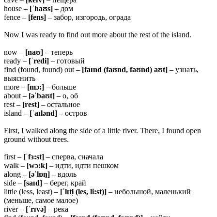
house –
[ˈhaʊs]
– дом
fence –
[fens]
– забор, изгородь, ограда
Now I was ready to find out more about the rest of the island.
now –
[naʊ]
– теперь
ready –
[ˈredi]
– готовый
find (found, found) out –
[faɪnd (faʊnd, faʊnd) aʊt]
– узнать,
выяснить
more –
[mɔ:]
– больше
about –
[əˈbaʊt]
– о, об
rest –
[rest]
– остальное
island –
[ˈaɪlənd]
– остров
First, I walked along the side of a little river. There, I found open
ground without trees.
first –
[ˈfɜ:st]
– сперва, сначала
walk –
[wɔ:k]
– идти, идти пешком
along –
[əˈlɒŋ]
– вдоль
side –
[saɪd]
– берег, край
little (less, least) –
[ˈlɪtl̩ (les, li:st)]
– небольшой, маленький
(меньше, самое малое)
river –
[ˈrɪvə]
– река