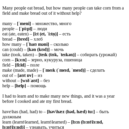
Many people eat bread, but how many people can take corn from a
field and make bread out of it without help?
many –
[ˈmeni]
– множество, много
people –
[ˈpi:pl̩]
– люди
eat (ate, eaten) –
[i:t (et, ˈi:tn̩)]
– есть
bread –
[bred]
– хлеб
how many –
[ˈhaʊ məni]
– сколько
can (could) –
[kən (kʊd)]
– мочь
take (took, taken) –
[teɪk (tʊk, ˈteɪkən)]
– собирать (урожай)
corn –
[kɔ:n]
– зерно, кукуруза, пшеница
field –
[fi:ld]
– поле
make (made, made) –
[ˈmeɪk (ˈmeɪd, ˈmeɪd)]
– сделать
out of –
[aʊt ɒv]
– из
without –
[wɪðˈaʊt]
– без
help –
[help]
– помощь
I had to learn and to make many new things, and it was a year
before I cooked and ate my first bread.
have\has (had, had) to –
[həv\hæz (həd, hæd) tu:]
– быть
должным
learn (learnt\learned, learnt\learned) –
[lɜ:n (lɜ:nt\lɜ:nd,
lɜ:nt\lɜ:nd)]
– узнавать, учиться