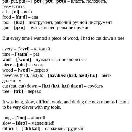
put (put, put) –
[ˈpʊt (ˈpʊt, ˈpʊt)]
– класть, положить,
разместить
all –
[ɔ:l]
– всю
food –
[fu:d]
– еда
tool –
[tu:l]
– инструмент, рабочий ручной инструмент
gun –
[ɡʌn]
– ружье, огнестрельное оружие
But every time I wanted a piece of wood, I had to cut down a tree.
every –
[ˈevri]
– каждый
time –
[ˈtaɪm]
– раз
want –
[ˈwɒnt]
– нуждаться, понадобиться
piece –
[pi:s]
– кусок
wood –
[wʊd]
– дерево
have\has (had, had) to –
[həv\hæz (həd, hæd) tu:]
– быть
должным
cut (cut, cut) down –
[kʌt (kʌt, kʌt) daʊn]
– срубать
tree –
[tri:]
– дерево
It was long, slow, difficult work, and during the next months I learnt
to be very clever with my tools.
long –
[ˈlɒŋ]
– долгий
slow –
[sləʊ]
– медленный
difficult –
[ˈdɪfɪkəlt]
– сложный, трудный