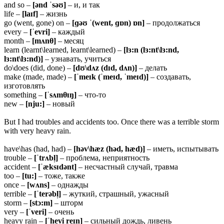
and so –
[ənd ˈsəʊ]
– и, и так
life –
[laɪf]
– жизнь
go (went, gone) on –
[ɡəʊ ˈ(went, ɡɒn) ɒn]
– продолжаться
every –
[ˈevri]
– каждый
month –
[mʌnθ]
– месяц
learn (learnt\learned, learnt\learned) –
[lɜ:n (lɜ:nt\lɜ:nd,
lɜ:nt\lɜ:nd)]
– узнавать, учиться
do\does (did, done) –
[dʊ\dʌz (dɪd, dʌn)]
– делать
make (made, made) –
[ˈmeɪk (ˈmeɪd, ˈmeɪd)]
– создавать,
изготовлять
something –
[ˈsʌmθɪŋ]
– что-то
new –
[nju:]
– новый
But I had troubles and accidents too. Once there was a terrible storm
with very heavy rain.
have\has (had, had) –
[həv\hæz (həd, hæd)]
– иметь, испытывать
trouble –
[ˈtrʌbl̩]
– проблема, неприятность
accident –
[ˈæksɪdənt]
– несчастный случай, травма
too –
[tu:]
– тоже, также
once –
[wʌns]
– однажды
terrible –
[ˈterəbl̩]
– жуткий, страшный, ужасный
storm –
[stɔ:m]
– шторм
very –
[ˈveri]
– очень
heavy rain –
[ˈhevi reɪn]
– сильный дождь, ливень