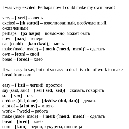
I was very excited. Perhaps now I could make my own bread!
very –
[ˈveri]
– очень
excited –
[ɪkˈsaɪtɪd]
– взволнованный, возбужденный,
оживленный
perhaps –
[pəˈhæps]
– возможно, может быть
now –
[naʊ]
– теперь
can (could) –
[kən (kʊd)]
– мочь
make (made, made) –
[ˈmeɪk (ˈmeɪd, ˈmeɪd)]
– сделать
own –
[əʊn]
– свой
bread –
[bred]
– хлеб
It was easy to say, but not so easy to do. It is a lot of work to make
bread from corn.
easy –
[ˈi:zi]
– легкий, простой
say (said, said) –
[ˈseɪ (ˈsed, ˈsed)]
– сказать, говорить
so –
[ˈsəʊ]
– так
do\does (did, done) –
[dʊ\dʌz (dɪd, dʌn)]
– делать
a lot of –
[ə lɒt ɒv]
– много
work –
[ˈwɜ:k]
– работа
make (made, made) –
[ˈmeɪk (ˈmeɪd, ˈmeɪd)]
– сделать
bread –
[bred]
– хлеб
corn –
[kɔ:n]
– зерно, кукуруза, пшеница