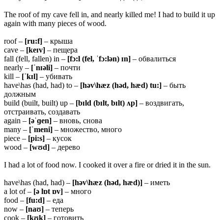
The roof of my cave fell in, and nearly killed me! I had to build it up
again with many pieces of wood.
roof –
[ru:f]
– крыша
cave –
[keɪv]
– пещера
fall (fell, fallen) in –
[fɔ:l (fel, ˈfɔ:lən) ɪn]
– обвалиться
nearly –
[ˈnɪəli]
– почти
kill –
[ˈkɪl]
– убивать
have\has (had, had) to –
[həv\hæz (həd, hæd) tu:]
– быть
должным
build (built, built) up –
[bɪld (bɪlt, bɪlt) ʌp]
– воздвигать,
отстраивать, создавать
again –
[əˈɡen]
– вновь, снова
many –
[ˈmeni]
– множество, много
piece –
[pi:s]
– кусок
wood –
[wʊd]
– дерево
I had a lot of food now. I cooked it over a fire or dried it in the sun.
have\has (had, had) –
[həv\hæz (həd, hæd)]
– иметь
a lot of –
[ə lɒt ɒv]
– много
food –
[fu:d]
– еда
now –
[naʊ]
– теперь
cook –
[kʊk]
– готовить