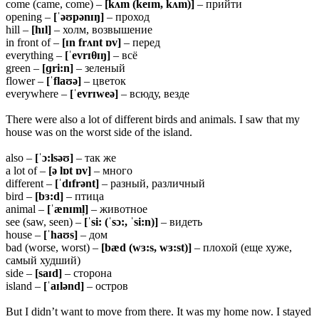
come (came, come) –
[kʌm (keɪm, kʌm)]
– прийти
opening –
[ˈəʊpənɪŋ]
– проход
hill –
[hɪl]
– холм, возвышение
in front of –
[ɪn frʌnt ɒv]
– перед
everything –
[ˈevrɪθɪŋ]
– всё
green –
[ɡri:n]
– зеленый
flower –
[ˈflaʊə]
– цветок
everywhere –
[ˈevrɪweə]
– всюду, везде
There were also a lot of different birds and animals. I saw that my
house was on the worst side of the island.
also –
[ˈɔ:lsəʊ]
– так же
a lot of –
[ə lɒt ɒv]
– много
different –
[ˈdɪfrənt]
– разный, различный
bird –
[bɜ:d]
– птица
animal –
[ˈænɪml̩]
– животное
see (saw, seen) –
[ˈsi: (ˈsɔ:, ˈsi:n)]
– видеть
house –
[ˈhaʊs]
– дом
bad (worse, worst) –
[bæd (wɜ:s, wɜ:st)]
– плохой (еще хуже,
самый худший)
side –
[saɪd]
– сторона
island –
[ˈaɪlənd]
– остров
But I didn’t want to move from there. It was my home now. I stayed