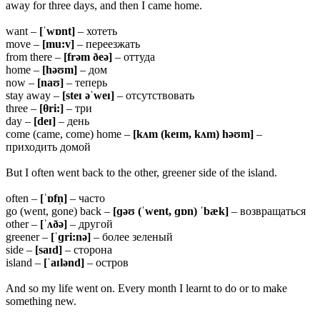
away for three days, and then I came home.
want –
[ˈwɒnt]
– хотеть
move –
[mu:v]
– переезжать
from there –
[frəm ðeə]
– оттуда
home –
[həʊm]
– дом
now –
[naʊ]
– теперь
stay away –
[steɪ əˈweɪ]
– отсутствовать
three –
[θri:]
– три
day –
[deɪ]
– день
come (came, come) home –
[kʌm (keɪm, kʌm) həʊm]
–
приходить домой
But I often went back to the other, greener side of the island.
often –
[ˈɒfn̩]
– часто
go (went, gone) back –
[ɡəʊ (ˈwent, ɡɒn) ˈbæk]
– возвращаться
other –
[ˈʌðə]
– другой
greener –
[ˈɡri:nə]
– более зеленый
side –
[saɪd]
– сторона
island –
[ˈaɪlənd]
– остров
And so my life went on. Every month I learnt to do or to make
something new.