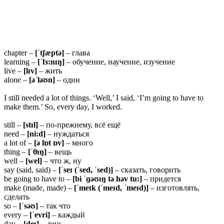
chapter –
[ˈtʃæptə]
– глава
learning –
[ˈlɜ:nɪŋ]
– обучение, научение, изучение
live –
[lɪv]
– жить
alone –
[əˈləʊn]
– один
I still needed a lot of things. ‘Well,’ I said, ‘I’m going to have to
make them.’ So, every day, I worked.
still –
[stɪl]
– по-прежнему, всё ещё
need –
[ni:d]
– нуждаться
a lot of –
[ə lɒt ɒv]
– много
thing –
[ˈ
θɪŋ]
– вещь
well –
[wel]
– что ж, ну
say (said, said) –
[ˈseɪ (ˈsed, ˈsed)]
– сказать, говорить
be going to have to –
[bi ˈɡəʊɪŋ tə həv tu:]
– придется
make (made, made) –
[ˈmeɪk (ˈmeɪd, ˈmeɪd)]
– изготовлять,
сделать
so –
[ˈsəʊ]
– так что
every –
[ˈevri]
– каждый
day –
[deɪ]
– день