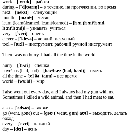
work –
[ˈwɜ:k]
– работа
during –
[ˈdjʊərɪŋ]
– в течение, на протяжении, во время
next –
[nekst]
– следующий
month –
[mʌn
θ]
– месяц
learn (learnt\learned, learnt\learned) –
[lɜ:n (lɜ:nt\lɜ:nd,
lɜ:nt\lɜ:nd)]
– узнавать, учиться
very –
[ˈveri]
– очень
clever –
[ˈklevə]
– ловкий, искусный
tool –
[tu:l]
– инструмент, рабочий ручной инструмент
There was no hurry. I had all the time in the world.
hurry –
[ˈhʌri]
– спешка
have\has (had, had) –
[həv\hæz (həd, hæd)]
– иметь
all the time –
[ɔ:l ðə ˈtaɪm]
– все время
world –
[wɜ:ld]
– мир
I also went out every day, and I always had my gun with me.
Sometimes I killed a wild animal, and then I had meat to eat.
also –
[ˈɔ:lsəʊ]
– так же
go (went, gone) out –
[ɡəʊ (ˈwent, ɡɒn) aʊt]
– выходить, делать
обход
every –
[ˈevri]
– каждый
day –
[deɪ]
– день