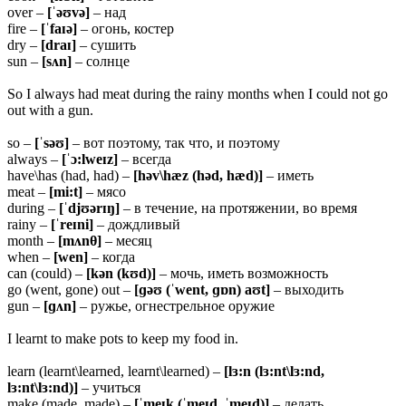
over –
[ˈəʊvə]
– над
fire –
[ˈfaɪə]
– огонь, костер
dry –
[draɪ]
– сушить
sun –
[sʌn]
– солнце
So I always had meat during the rainy months when I could not go
out with a gun.
so –
[ˈsəʊ]
– вот поэтому, так что, и поэтому
always –
[ˈɔ:lweɪz]
– всегда
have\has (had, had) –
[həv\hæz (həd, hæd)]
– иметь
meat –
[mi:t]
– мясо
during –
[ˈdjʊərɪŋ]
– в течение, на протяжении, во время
rainy –
[ˈreɪni]
– дождливый
month –
[mʌnθ]
– месяц
when –
[wen]
– когда
can (could) –
[kən (kʊd)]
– мочь, иметь возможность
go (went, gone) out –
[ɡəʊ (ˈwent, ɡɒn) aʊt]
– выходить
gun –
[ɡʌn]
– ружье, огнестрельное оружие
I learnt to make pots to keep my food in.
learn (learnt\learned, learnt\learned) –
[lɜ:n (lɜ:nt\lɜ:nd,
lɜ:nt\lɜ:nd)]
– учиться
make (made, made) –
[ˈmeɪk (ˈmeɪd, ˈmeɪd)]
– делать,