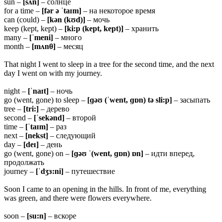
sun –
[sʌn]
– солнце
for a time –
[fər ə ˈtaɪm]
– на некоторое время
can (could) –
[kən (kʊd)]
– мочь
keep (kept, kept) –
[ki:p (kept, kept)]
– хранить
many –
[ˈmeni]
– много
month –
[mʌnθ]
– месяц
That night I went to sleep in a tree for the second time, and the next
day I went on with my journey.
night –
[ˈnaɪt]
– ночь
go (went, gone) to sleep –
[ɡəʊ (ˈwent, ɡɒn) tə sli:p]
– засыпать
tree –
[tri:]
– дерево
second –
[ˈsekənd]
– второй
time –
[ˈtaɪm]
– раз
next –
[nekst]
– следующий
day –
[deɪ]
– день
go (went, gone) on –
[ɡəʊ ˈ(went, ɡɒn) ɒn]
– идти вперед,
продолжать
journey –
[ˈdʒɜ:ni]
– путешествие
Soon I came to an opening in the hills. In front of me, everything
was green, and there were flowers everywhere.
soon –
[su:n]
– вскоре