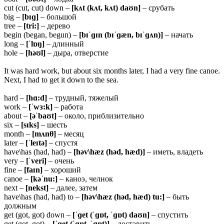
cut (cut, cut) down –
[kʌt (kʌt, kʌt) daʊn]
– срубать
big –
[bɪɡ]
– большой
tree –
[tri:]
– дерево
begin (began, begun) –
[bɪˈɡɪn (bɪˈɡæn, bɪˈɡʌn)]
– начать
long –
[ˈlɒŋ]
– длинный
hole –
[həʊl]
– дыра, отверстие
It was hard work, but about six months later, I had a very fine canoe.
Next, I had to get it down to the sea.
hard –
[hɑ:d]
– трудный, тяжелый
work –
[ˈwɜ:k]
– работа
about –
[əˈbaʊt]
– около, приблизительно
six –
[sɪks]
– шесть
month –
[mʌnθ]
– месяц
later –
[ˈleɪtə]
– спустя
have\has (had, had) –
[həv\hæz (həd, hæd)]
– иметь, владеть
very –
[ˈveri]
– очень
fine –
[faɪn]
– хороший
canoe –
[kəˈnu:]
– каноэ, челнок
next –
[nekst]
– далее, затем
have\has (had, had) to –
[həv\hæz (həd, hæd) tu:]
– быть
должным
get (got, got) down –
[ˈɡet (ˈɡɒt, ˈɡɒt) daʊn]
– спустить
get (got, got) –
[ˈɡet (ˈɡɒt, ˈɡɒt)]
– доставить