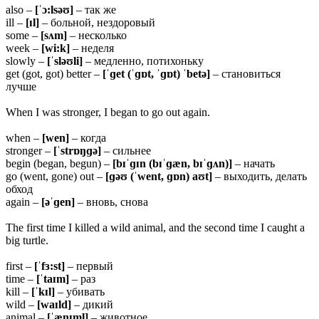
also –
[ˈɔ:lsəʊ]
– так же
ill –
[ɪl]
– больной, нездоровый
some –
[sʌm]
– несколько
week –
[wi:k]
– неделя
slowly –
[ˈsləʊli]
– медленно, потихоньку
get (got, got) better –
[ˈɡet (ˈɡɒt, ˈɡɒt) ˈbetə]
– становиться
лучше
When I was stronger, I began to go out again.
when –
[wen]
– когда
stronger –
[ˈstrɒŋɡə]
– сильнее
begin (began, begun) –
[bɪˈɡɪn (bɪˈɡæn, bɪˈɡʌn)]
– начать
go (went, gone) out –
[ɡəʊ (ˈwent, ɡɒn) aʊt]
– выходить, делать
обход
again –
[əˈɡen]
– вновь, снова
The first time I killed a wild animal, and the second time I caught a
big turtle.
first –
[ˈfɜ:st]
– первый
time –
[ˈtaɪm]
– раз
kill –
[ˈkɪl]
– убивать
wild –
[waɪld]
– дикий
animal –
[ˈænɪml̩]
– животное