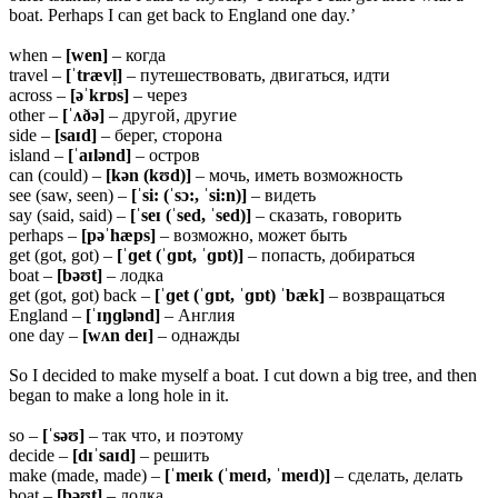
boat. Perhaps I can get back to England one day.’
when –
[wen]
– когда
travel –
[ˈtrævl̩]
– путешествовать, двигаться, идти
across –
[əˈkrɒs]
– через
other –
[ˈʌðə]
– другой, другие
side –
[saɪd]
– берег, сторона
island –
[ˈaɪlənd]
– остров
can (could) –
[kən (kʊd)]
– мочь, иметь возможность
see (saw, seen) –
[ˈsi: (ˈsɔ:, ˈsi:n)]
– видеть
say (said, said) –
[ˈseɪ (ˈsed, ˈsed)]
– сказать, говорить
perhaps –
[pəˈhæps]
– возможно, может быть
get (got, got) –
[ˈɡet (ˈɡɒt, ˈɡɒt)]
– попасть, добираться
boat –
[bəʊt]
– лодка
get (got, got) back –
[ˈɡet (ˈɡɒt, ˈɡɒt) ˈbæk]
– возвращаться
England –
[ˈɪŋɡlənd]
– Англия
one day –
[wʌn deɪ]
– однажды
So I decided to make myself a boat. I cut down a big tree, and then
began to make a long hole in it.
so –
[ˈsəʊ]
– так что, и поэтому
decide –
[dɪˈsaɪd]
– решить
make (made, made) –
[ˈmeɪk (ˈmeɪd, ˈmeɪd)]
– сделать, делать
boat –
[bəʊt]
– лодка