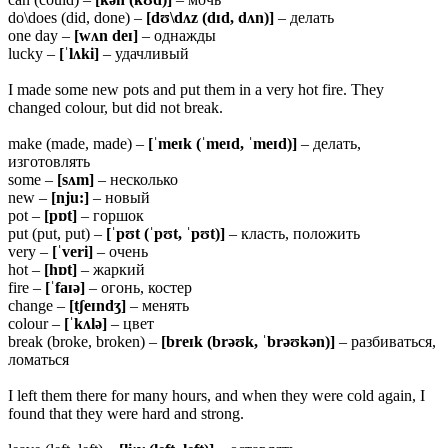
do\does (did, done) –
[dʊ\dʌz (dɪd, dʌn)]
– делать
one day –
[wʌn deɪ]
– однажды
lucky –
[ˈlʌki]
– удачливый
I made some new pots and put them in a very hot fire. They
changed colour, but did not break.
make (made, made) –
[ˈmeɪk (ˈmeɪd, ˈmeɪd)]
– делать,
изготовлять
some –
[sʌm]
– несколько
new –
[nju:]
– новый
pot –
[pɒt]
– горшок
put (put, put) –
[ˈpʊt (ˈpʊt, ˈpʊt)]
– класть, положить
very –
[ˈveri]
– очень
hot –
[hɒt]
– жаркий
fire –
[ˈfaɪə]
– огонь, костер
change –
[tʃeɪndʒ]
– менять
colour –
[ˈkʌlə]
– цвет
break (broke, broken) –
[breɪk (brəʊk, ˈbrəʊkən)]
– разбиваться,
ломаться
I left them there for many hours, and when they were cold again, I
found that they were hard and strong.