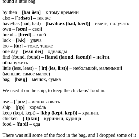
found a little bag.
by then –
[baɪ ðen]
– к тому времени
also –
[ˈɔ:lsəʊ]
– так же
have\has (had, had) –
[həv\hæz (həd, hæd)]
– иметь, получать
own –
[əʊn]
– свой
bread –
[bred]
– хлеб
luck –
[lʌk]
– удача
too –
[tu:]
– тоже, также
one day –
[wʌn deɪ]
– однажды
find (found, found) –
[faɪnd (faʊnd, faʊnd)]
– найти,
обнаружить
little (less, least) –
[ˈlɪtl̩ (les, li:st)]
– небольшой, маленький
(меньше, самое малое)
bag –
[bæɡ]
– мешок, сумка
We used it on the ship, to keep the chickens’ food in.
use –
[ˈju:z]
– использовать
ship –
[ʃɪp]
– корабль
keep (kept, kept) –
[ki:p (kept, kept)]
– хранить
chicken –
[ˈtʃɪkɪn]
– куриный, курица
food –
[fu:d]
– еда
There was still some of the food in the bag, and I dropped some of it