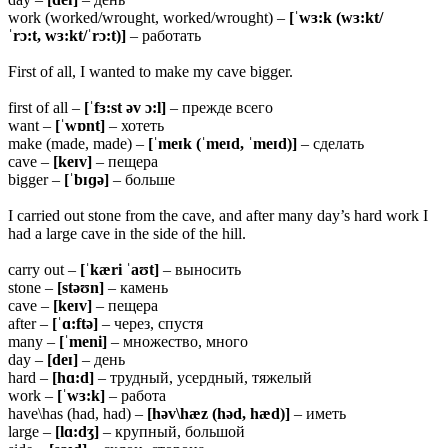
work (worked/wrought, worked/wrought) –
[ˈwɜ:k (wɜ:kt/
ˈrɔ:t, wɜ:kt/ˈrɔ:t)]
– работать
First of all, I wanted to make my cave bigger.
first of all –
[ˈfɜ:st əv ɔ:l]
– прежде всего
want –
[ˈwɒnt]
– хотеть
make (made, made) –
[ˈmeɪk (ˈmeɪd, ˈmeɪd)]
– сделать
cave –
[keɪv]
– пещера
bigger –
[ˈbɪɡə]
– больше
I carried out stone from the cave, and after many day’s hard work I
had a large cave in the side of the hill.
carry out –
[ˈkæri ˈaʊt]
– выносить
stone –
[stəʊn]
– камень
cave –
[keɪv]
– пещера
after –
[ˈɑ:ftə]
– через, спустя
many –
[ˈmeni]
– множество, много
day –
[deɪ]
– день
hard –
[hɑ:d]
– трудный, усердный, тяжелый
work –
[ˈwɜ:k]
– работа
have\has (had, had) –
[həv\hæz (həd, hæd)]
– иметь
large –
[lɑ:dʒ]
– крупный, большой