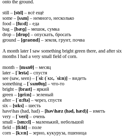
onto the ground.
still –
[stɪl]
– всё ещё
some –
[sʌm]
– немного, несколько
food –
[fu:d]
– еда
bag –
[bæɡ]
– мешок, сумка
drop –
[drɒp]
– опускать, бросать
ground –
[ɡraʊnd]
– земля, грунт, почва
A month later I saw something bright green there, and after six
months I had a very small field of corn.
month –
[mʌnθ]
– месяц
later –
[ˈleɪtə]
– спустя
see (saw, seen) –
[ˈsi: (ˈsɔ:, ˈsi:n)]
– видеть
something –
[ˈsʌmθɪŋ]
– что-то
bright –
[braɪt]
– яркий
green –
[ɡri:n]
– зеленый
after –
[ˈɑ:ftə]
– через, спустя
six –
[sɪks]
– шесть
have\has (had, had) –
[həv\hæz (həd, hæd)]
– иметь
very –
[ˈveri]
– очень
small –
[smɔ:l]
– маленький, небольшой
field –
[fi:ld]
– поле
corn –
[kɔ:n]
– зерно, кукуруза, пшеница