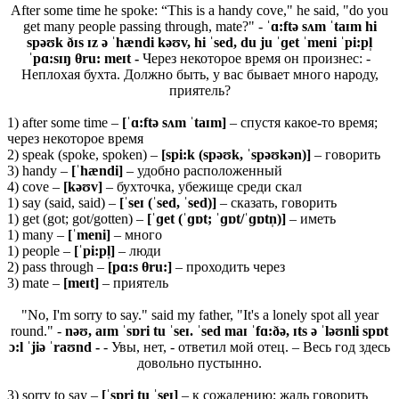
After some time he spoke: “This is a handy cove," he said, "do you
get many people passing through, mate?" -
ˈɑ:ftə sʌm ˈtaɪm hi
spəʊk ðɪs ɪz ə ˈhændi kəʊv, hi ˈsed, du ju ˈɡet ˈmeni ˈpi:pl̩
ˈpɑ:sɪŋ θ
ru: meɪt -
Через некоторое время он произнес: -
Неплохая бухта. Должно быть, у вас бывает много народу,
приятель?
1) after some time –
[ˈɑ:ftə sʌm ˈtaɪm]
– спустя какое-то время;
через некоторое время
2) speak (spoke, spoken) –
[spi:k (spəʊk, ˈspəʊkən)]
– говорить
3) handy –
[ˈhændi]
– удобно расположенный
4) cove –
[kəʊv]
– бухточка, убежище среди скал
1) say (said, said) –
[ˈ
seɪ (ˈ
sed, ˈ
sed)]
– сказать, говорить
1) get (got; got/gotten) –
[ˈɡ
et (ˈɡɒ
t; ˈɡɒ
t/ˈɡɒ
tn̩)]
– иметь
1) many –
[ˈmeni]
– много
1) people –
[ˈ
pi:
pl̩]
– люди
2) pass through –
[pɑ:s θru:]
– проходить через
3) mate –
[meɪt]
– приятель
"No, I'm sorry to say." said my father, "It's a lonely spot all year
round." -
nəʊ, aɪm ˈsɒri tu ˈseɪ. ˈsed maɪ ˈfɑ:ðə, ɪts ə ˈləʊnli spɒt
ɔ:l ˈjiə ˈraʊnd -
- Увы, нет, - ответил мой отец. – Весь год здесь
довольно пустынно.
3) sorry to say –
[ˈ
sɒ
ri
tu ˈ
seɪ]
– к сожалению; жаль говорить