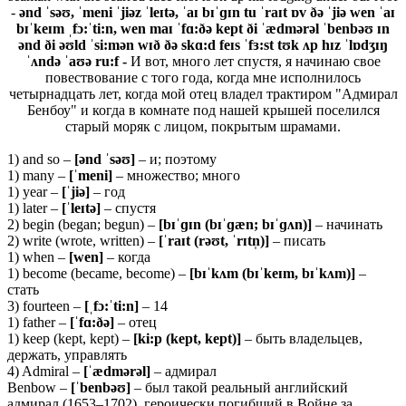
-
ə
nd ˈ
səʊ, ˈ
meni ˈ
jiə
z ˈ
leɪ
tə, ˈ
aɪ
bɪˈɡɪ
n
tu ˈ
raɪ
t ɒ
v ðə ˈ
jiə
wen ˈ
aɪ
bɪˈ
keɪ
m ˌ
fɔ:ˈ
ti:
n,
wen
maɪ ˈ
fɑ:ðə
kept ð
i ˈæ
dmə
rə
l ˈ
benbəʊ ɪ
n
ə
nd ð
i əʊ
ld ˈ
si:
mə
n
wɪð ðə
skɑ:
d
feɪ
s ˈ
fɜ:
st
tʊ
k ʌ
p
hɪ
z ˈ
lɒ
dʒɪŋ
ˈʌ
ndə ˈ
aʊə
ru:
f -
И вот, много лет спустя, я начинаю свое
повествование с того года, когда мне исполнилось
четырнадцать лет, когда мой отец владел трактиром "Адмирал
Бенбоу" и когда в комнате под нашей крышей поселился
старый моряк с лицом, покрытым шрамами.
1) and so –
[ə
nd ˈ
səʊ]
– и; поэтому
1) many –
[ˈmeni]
– множество; много
1) year –
[ˈ
jiə]
– год
1) later –
[ˈ
leɪ
tə]
– спустя
2) begin (began; begun) –
[
bɪˈɡɪ
n (
bɪˈɡæ
n;
bɪˈɡʌ
n)]
– начинать
2) write (wrote, written) –
[ˈraɪt (rəʊt, ˈrɪtn̩)]
– писать
1) when –
[wen]
– когда
1) become (became, become) –
[bɪˈkʌm (bɪˈkeɪm, bɪˈkʌm)]
–
стать
3) fourteen –
[ˌfɔ:ˈti:n]
– 14
1) father –
[ˈfɑ:ðə]
– отец
1) keep (kept, kept) –
[
ki:
p (
kept,
kept)]
– быть владельцев,
держать, управлять
4) Admiral –
[ˈædmərəl]
– адмирал
Benbow –
[ˈbenbəʊ]
– был такой реальный английский
адмирал (1653–1702), героически погибший в Войне за