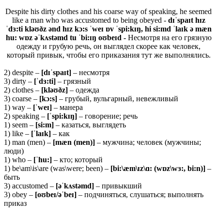
Despite his dirty clothes and his coarse way of speaking, he seemed
like a man who was accustomed to being obeyed -
dɪˈspaɪt hɪz
ˈdɜ
:
ti kləʊðz ənd hɪz kɔ:s ˈweɪ ɒv ˈspi:kɪŋ, hi si:md ˈlaɪk ə mæn
hu: wɒz əˈkʌstəmd tu ˈbi:ɪŋ
oʊbeɪ
d -
Несмотря на его грязную
одежду и грубую речь, он выглядел скорее как человек,
который привык, чтобы его приказания тут же выполнялись.
2) despite –
[
dɪˈ
spaɪ
t]
– несмотря
3) dirty –
[ˈ
dɜ:
ti]
– грязный
2) clothes –
[
kləʊð
z]
– одежда
3) coarse –
[
kɔ:
s]
– грубый, вульгарный, невежливый
1) way –
[ˈweɪ]
– манера
2) speaking –
[ˈ
spi:
kɪŋ]
– говорение; речь
1) seem –
[
si:
m]
– казаться, выглядеть
1) like –
[ˈlaɪk]
– как
1) man (men) –
[
mæ
n (
men)]
– мужчина; человек (мужчины;
люди)
1) who –
[ˈhu:]
– кто; который
1) be\am\is\are (was\were; been) –
[bi:\æm\ɪz\ɑ: (wɒz\wɜ:, bi:n)]
–
быть
3) accustomed –
[əˈ
kʌ
stə
md]
– привыкший
3) obey –
[oʊbeɪ/əˈ
beɪ]
– подчиняться, слушаться; выполнять
приказ