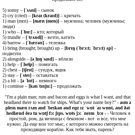
5) sonny –
[ˈ
sʌ
ni]
– сынок
2) cry (cried) –
[
kraɪ (
kraɪ
d)]
– кричать
1) man (men) –
[
mæ
n (
men)]
– мужчина; человек (мужчины;
люди)
1) who –
[ˈ
hu:]
– кто; который
5) trundle –
[ˈ
trʌ
ndl̩]
– везти, катить
4) barrow –
[ˈbærəʊ]
– тележка
1) bring (brought; brought) up –
[brɪŋ (ˈbrɔ:t; ˈbrɔ:t) ʌp]
–
подвезти
2) alongside –
[əˌlɒŋˈsaɪd]
– вблизи
1) help –
[ˈhelp]
– помогать
2) chest –
[tʃest]
– сундук, ящик
2) stay –
[ˈsteɪ]
– оставаться
2) a bit –
[ə ˈbɪt]
– немного
1) continue –
[kənˈtɪnju:]
– продолжать
"I'm a plain man; rum and bacon and eggs is what I want, and that
headland there to watch for ships. What's your name boy?" -
aɪm ə
pleɪn mæn rʌm ənd ˈbeɪkən ənd eɡz ɪz ˈwɒt ˈaɪ wɒnt, ənd ðət
ˈhedlænd ðeə tu wɒtʃ fɔ: ʃɪps. wɒts jɔ: ˈneɪm ˌbɔɪ -
- Человек я
простой, ром, да яичница с беконом - вот и все, что мне
нужно. Да еще вон тот мыс, с которого можно смотреть на
проходящие корабли. Как тебя звать, парень?