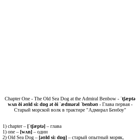
Chapter One - The Old Sea Dog at the Admiral Benbow -
ˈtʃæptə
wʌn ði əʊld si: dɒɡ ət ði ˈædmərəl ˈbenbəʊ -
Глава первая -
Старый морской волк в трактире "Адмирал Бенбоу"
1) chapter –
[ˈ
tʃæ
ptə]
– глава
1) one –
[
wʌ
n]
– один
2) Old Sea Dog –
[əʊ
ld
si:
dɒɡ]
– старый опытный моряк,