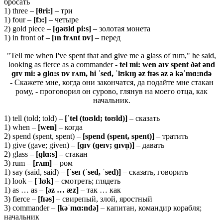
бросать
1) three –
[θri:]
– три
1) four –
[fɔ:]
– четыре
2) gold piece –
[ɡəʊld pi:s]
– золотая монета
1) in front of –
[ɪn frʌnt ɒv]
– перед
"Tell me when I've spent that and give me a glass of rum," he said,
looking as fierce as a commander -
tel mi: wen aɪv spent ðət ənd
ɡɪv mi: ə ɡlɑ:s ɒv rʌm, hi ˈsed, ˈlʊkɪŋ əz fɪəs əz ə kəˈmɑ:ndə
-
Скажете мне, когда они закончатся, да подайте мне стакан
рому, - проговорил он сурово, глянув на моего отца, как
начальник.
1) tell (told; told) –
[ˈtel (toʊld; toʊld)]
– сказать
1) when –
[wen]
– когда
2) spend (spent, spent) –
[spend (spent, spent)]
– тратить
1) give (gave; given) –
[ɡɪv (ɡeɪv; ɡɪvn̩)]
– давать
2) glass –
[ɡlɑ:s]
– стакан
3) rum –
[rʌm]
– ром
1) say (said, said) –
[ˈseɪ (ˈsed, ˈsed)]
– сказать, говорить
1) look –
[ˈlʊk]
– смотреть; глядеть
1) as … as –
[əz … æz]
– так … как
3) fierce –
[fɪəs]
– свирепый, злой, яростный
3) commander –
[
kəˈ
mɑ:
ndə]
– капитан, командир корабля;
начальник