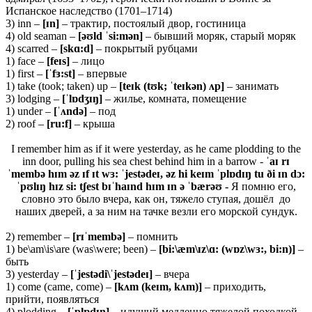
Испанское наследство (1701–1714)
3) inn –
[ɪ
n]
– трактир, постоялый двор, гостиница
4) old seaman –
[əʊld ˈsi:mən]
– бывший моряк, старый моряк
4) scarred –
[skɑ:d]
– покрытый рубцами
1) face –
[feɪs]
– лицо
1) first –
[ˈfɜ:st]
– впервые
1) take (took; taken) up –
[teɪk (tʊk; ˈteɪkən) ʌp]
– занимать
3) lodging –
[ˈlɒdʒɪŋ]
– жилье, комната, помещение
1) under –
[ˈʌ
ndə]
– под
2) roof –
[ru:f]
– крыша
I remember him as if it were yesterday, as he came plodding to the
inn door, pulling his sea chest behind him in a barrow -
ˈaɪ rɪ
ˈmembə hɪm əz ɪf ɪt wɜ: ˈjestə
de
ɪ, əz hi keɪm ˈplɒdɪŋ tu ði ɪn dɔ:
ˈpʊlɪŋ hɪz si: tʃest bɪˈhaɪnd hɪm ɪn ə ˈbærəʊ -
Я помню его,
словно это было вчера, как он, тяжело ступая, дошёл до
наших дверей, а за ним на тачке везли его морской сундук.
2) remember –
[rɪˈmembə]
– помнить
1) be\am\is\are (was\were; been) –
[bi:\æm\ɪz\ɑ: (wɒz\wɜ:, bi:n)]
–
быть
3) yesterday –
[ˈjestədi\ˈjestədeɪ]
– вчера
1) come (came, come) –
[
k
ʌ
m
(
ke
ɪ
m
,
k
ʌ
m
)]
– приходить,
прийти, появляться
4) plodding –
[ˈplɒdɪŋ]
– идущий медленно тяжелой походкой