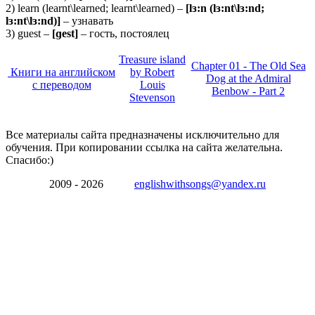
2) learn (learnt\learned; learnt\learned) –
[lɜ:n (lɜ:nt\lɜ:nd;
lɜ:nt\lɜ:nd)]
– узнавать
3) guest –
[ɡest]
– гость, постоялец
Treasure island
Chapter 01 - The Old Sea
Книги на английском
by Robert
Dog at the Admiral
с переводом
Louis
Benbow - Part 2
Stevenson
Все материалы сайта предназначены исключительно для
обучения. При копировании ссылка на сайта желательна.
Спасибо:)
2009 - 2026
englishwithsongs@yandex.ru