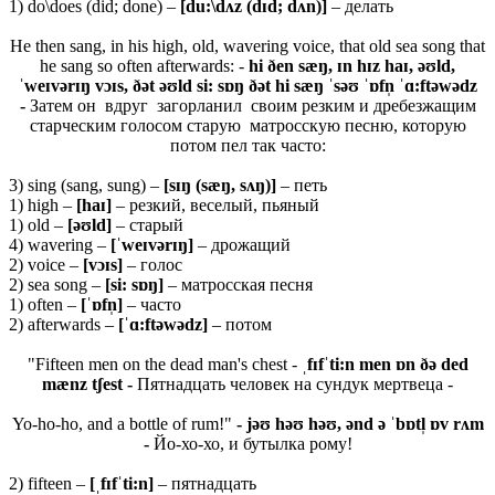
1) do\does (did; done) –
[du:\dʌz (dɪd; dʌn)]
– делать
He then sang, in his high, old, wavering voice, that old sea song that
he sang so often afterwards: -
hi ðen sæŋ, ɪn hɪz haɪ, əʊld,
ˈweɪvərɪŋ vɔɪs, ðət əʊld si: sɒŋ ðət hi sæŋ ˈsəʊ ˈɒfn̩ ˈɑ:ftəwədz
-
Затем он вдруг загорланил своим резким и дребезжащим
старческим голосом старую матросскую песню, которую
потом пел так часто:
3) sing (sang, sung) –
[
sɪŋ (
sæŋ,
sʌŋ)]
– петь
1) high –
[
haɪ]
– резкий, веселый, пьяный
1) old –
[əʊ
ld]
– старый
4) wavering –
[ˈ
weɪ
və
rɪŋ]
– дрожащий
2) voice –
[
vɔɪ
s]
– голос
2) sea song –
[
si:
sɒŋ]
– матросская песня
1) often –
[ˈɒ
fn̩]
– часто
2) afterwards –
[ˈɑ:
ftə
wə
dz]
– потом
"Fifteen men on the dead man's chest -
ˌfɪfˈti:n men ɒn ðə ded
mænz tʃest -
Пятнадцать человек на сундук мертвеца -
Yo-ho-ho, and a bottle of rum!"
-
jəʊ həʊ həʊ, ənd ə ˈbɒtl̩ ɒv rʌm
-
Йо-хо-хо, и бутылка рому!
2) fifteen –
[ˌ
fɪ
fˈ
ti:
n]
– пятнадцать