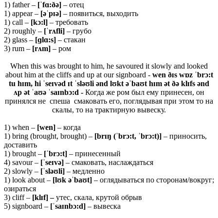
1) father –
[ˈfɑ:ðə]
– отец
1) appear –
[əˈpɪə]
– появиться, выходить
1) call –
[kɔ:l]
– требовать
2) roughly –
[ˈrʌfli]
– грубо
2) glass –
[ɡlɑ:s]
– стакан
3) rum –
[rʌm]
– ром
When this was brought to him, he savoured it slowly and looked
about him at the cliffs and up at our signboard -
wen ðɪs wɒz ˈbrɔ
:
t
tu hɪm, hi ˈseɪvəd ɪt ˈsləʊli ənd lʊkt əˈbaʊt hɪm ət ðə klɪfs ənd
ʌp ət ˈaʊə ˈsaɪnbɔ:d -
Когда же ром был ему принесен, он
принялся не спеша смаковать его, поглядывая при этом то на
скалы, то на трактирную вывеску.
1) when –
[wen]
– когда
1) bring (brought, brought) –
[brɪŋ (ˈbrɔ:t, ˈbrɔ:t)]
– приносить,
доставить
1) brought –
[ˈ
brɔ:
t]
– принесенный
4) savour –
[ˈ
seɪ
və]
– смаковать, наслаждаться
2) slowly –
[ˈ
sləʊ
li]
– медленно
1) look about –
[
lʊ
k əˈ
baʊ
t]
– оглядываться по сторонам/вокруг;
озираться
3) cliff –
[
klɪ
f] –
утес, скала, крутой обрыв
5) signboard –
[ˈsaɪnbɔ:d]
– вывеска