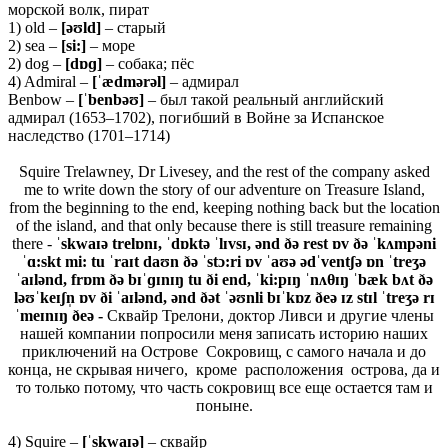
морской волк, пират
1) old –
[əʊld]
– старый
2) sea –
[
si:]
– море
2) dog –
[
dɒɡ]
– собака; пёс
4) Admiral –
[ˈædmərəl]
– адмирал
Benbow –
[ˈbenbəʊ]
– был такой реальный английский
адмирал (1653–1702), погибший в Войне за Испанское
наследство (1701–1714)
Squire Trelawney, Dr Livesey, and the rest of the company asked
me to write down the story of our adventure on Treasure Island,
from the beginning to the end, keeping nothing back but the location
of the island, and that only because there is still treasure remaining
there -
ˈskwaɪə trelɒnɪ, ˈdɒktə ˈlɪvsɪ, ənd ðə rest ɒv ðə ˈkʌmpəni
ˈɑ
:
skt mi: tu ˈraɪt daʊn ðə ˈstɔ:ri ɒv ˈaʊə ədˈventʃə ɒn ˈtreʒə
ˈaɪlənd, frɒm ðə bɪˈɡɪnɪŋ tu ði end, ˈki:pɪŋ ˈnʌθɪŋ ˈbæk bʌt ðə
ləʊˈkeɪʃn̩ ɒv ði ˈaɪlənd, ənd ðət ˈəʊnli bɪˈkɒz ðeə ɪz stɪl ˈtreʒə rɪ
ˈmeɪnɪŋ ðeə -
Сквайр Трелони, доктор Ливси и другие члены
нашей компании попросили меня записать историю наших
приключений на Острове Сокровищ, с самого начала и до
конца, не скрывая ничего, кроме расположения острова, да и
то только потому, что часть сокровищ все еще остается там и
поныне.
4) Squire –
[ˈ
skwaɪə]
– сквайр