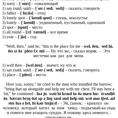
3) sorry –
[ˈsɒrɪ]
– сожалеющий
1) say (said; said) –
[ˈ
seɪ (ˈ
sed; ˈ
sed)]
– сказать; говорить
1) father –
[ˈ
fɑ:ðə]
– отец
3) lonely spot –
[ˈ
ləʊ
nli
spɒ
t]
– глушь, захолустье
3) lonely –
[ˈ
ləʊ
nli]
– уединенный, пустынный, одинокий
2) spot –
[
spɒ
t]
– место
1) all round –
[ɔ:l ˈraʊnd]
– все время
1) year –
[ˈjiə]
– год
"Well, then," said he, "this is the place for me -
wel, ðen, ˈsed hi,
ðɪs ɪz ðə ˈpleɪs fɔ: mi: -
- Ну что же, - сказал моряк. - Это
местечко как раз для меня.
1) well then –
[
wel ð
en]
– значит; ну что ж
1) say (said, said) –
[ˈ
seɪ (ˈ
sed, ˈ
sed)]
– сказать, говорить
1) place –
[ˈ
pleɪ
s]
– место
Here you, sonny," he cried to the man who trundled the barrow;
"bring that up alongside and help me with my chest. I'll stay here a
bit," he continued -
hɪə ju ˈ
s
ʌ
ni
hi kraɪd tu ðə mæn hu
:
ˈtrʌndl̩d
ðə ˈbærəʊ brɪŋ ðət ʌp əˌlɒŋˈsaɪd ənd help mi: wɪð maɪ tʃest. aɪl
steɪ hɪə ə bɪt, hi kənˈtɪnju:d -
- Эй, сынок, - крикнул он
человеку, который катил за ним тачку, - подъезжай-ка сюда
и помоги мне втащить сундук. Я поживу здесь немного, -
продолжил он.