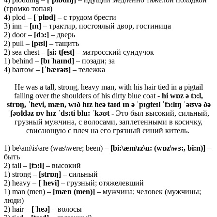
(громко топая)
4) plod –
[ˈplɒd]
– с трудом брести
3) inn –
[ɪ
n]
– трактир, постоялый двор, гостиница
2) door –
[dɔ:]
– дверь
2) pull –
[pʊl]
– тащить
2) sea chest –
[si: tʃest]
– матросский сундучок
1) behind –
[bɪˈhaɪnd]
– позади; за
4) barrow –
[ˈbærəʊ]
– тележка
He was a tall, strong, heavy man, with his hair tied in a pigtail
falling over the shoulders of his dirty blue coat -
hi wɒz ə tɔ
:
l,
strɒŋ, ˈhevi, mæn, wɪð hɪz heə taɪd ɪn ə ˈpɪɡteɪl ˈfɔ:lɪŋ ˈəʊvə ðə
ˈʃəʊldəz ɒv hɪz ˈdɜ:ti blu: ˈkəʊt -
Это был высокий, сильный,
грузный мужчина, с волосами, заплетенными в косичку,
свисающую с плеч на его грязный синий китель.
1) be\am\is\are (was\were; been) –
[bi:\æm\ɪz\ɑ: (wɒz\wɜ:, bi:n)]
–
быть
2) tall –
[tɔ:l]
– высокий
1) strong –
[strɒŋ]
– сильный
2) heavy –
[ˈhevi]
– грузный; отяжелевший
1) man (men) –
[
mæ
n (
men)]
– мужчина; человек (мужчины;
люди)
2) hair –
[ˈ
heə]
– волосы