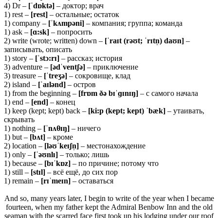
4) Dr –
[ˈdɒktə]
– доктор; врач
1) rest –
[
rest]
– остальные; остаток
1) company –
[ˈ
kʌ
mpə
ni]
– компания; группа; команда
1) ask –
[ɑ:
sk]
– попросить
2) write (wrote; written) down –
[ˈ
raɪ
t (
rəʊ
t; ˈ
rɪ
tn̩)
daʊ
n]
–
записывать, описать
1) story –
[ˈstɔ:rɪ]
– рассказ; история
3) adventure –
[ə
dˈ
ventʃə]
– приключение
3) treasure –
[ˈ
treʒə]
– сокровище, клад
2) island –
[ˈ
aɪ
lə
nd]
– остров
1) from the beginning –
[frɒm ðə bɪˈɡɪnɪŋ]
– с самого начала
1) end –
[end]
– конец
1) keep (kept; kept) back –
[ki:p (kept; kept) ˈbæk]
– утаивать,
скрывать
1) nothing –
[ˈnʌθɪŋ]
– ничего
1) but –
[bʌt]
– кроме
2) location –
[ləʊˈkeɪʃn̩]
– местонахождение
1) only –
[ˈəʊnlɪ]
– только; лишь
1) because –
[bɪˈkɒz]
– по причине; потому что
1) still –
[stɪl]
– всё ещё, до сих пор
1) remain –
[
rɪˈ
meɪ
n]
– оставаться
And so, many years later, I begin to write of the year when I became
fourteen, when my father kept the Admiral Benbow Inn and the old
seaman with the scarred face first took up his lodging under our roof