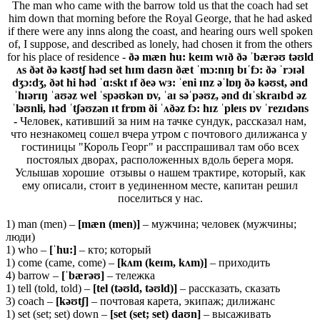
The man who came with the barrow told us that the coach had set
him down that morning before the Royal George, that he had asked
if there were any inns along the coast, and hearing ours well spoken
of, I suppose, and described as lonely, had chosen it from the others
for his place of residence -
ðə mæn hu
:
keɪm wɪð ðə ˈbærəʊ təʊld
ʌs ðət ðə kəʊtʃ həd set hɪm daʊn
ðæt
ˈmɔ:nɪŋ bɪˈfɔ: ðə ˈrɔɪəl
dʒɔ:dʒ, ðət hi həd ˈɑ:skt ɪf ðeə wɜ: ˈeni ɪnz əˈlɒŋ ðə kəʊst, ənd
ˈhɪərɪŋ ˈaʊəz wel ˈspəʊkən ɒv, ˈaɪ səˈpəʊz, ənd dɪˈskraɪbd əz
ˈləʊnli, həd ˈtʃəʊzən ɪt frɒm ði ˈʌðəz fɔ: hɪz ˈpleɪs ɒv ˈrezɪdəns
-
Человек, кативший за ним на тачке сундук, рассказал нам,
что незнакомец сошел вчера утром с почтового дилижанса у
гостиницы "Король Георг" и расспрашивал там обо всех
постоялых дворах, расположенных вдоль берега моря.
Услышав хорошие отзывы о нашем трактире, который, как
ему описали, стоит в уединенном месте, капитан решил
поселиться у нас.
1) man (men) –
[
mæ
n (
men)]
– мужчина; человек (мужчины;
люди)
1) who –
[ˈ
hu:]
– кто; который
1) come (came, come) –
[
kʌ
m (
keɪ
m,
kʌ
m)]
– приходить
4) barrow –
[ˈ
bæ
rəʊ]
– тележка
1) tell (told, told) –
[
tel (
təʊ
ld,
təʊ
ld)]
– рассказать, сказать
3) coach –
[
kəʊ
tʃ]
– почтовая карета, экипаж; дилижанс
1) set (set; set) down –
[set (set; set) daʊn]
– высаживать