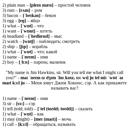
2) plain man –
[
pleɪ
n
mæ
n]
– простой человек
3) rum –
[
rʌ
m]
– ром
3) bacon –
[ˈ
beɪ
kə
n]
– бекон
3) egg –
[
eɡ]
– яйцо
1) what –
[ˈ
wɒ
t]
– что
1) want –
[ˈ
wɒ
nt]
– хотеть
4) headland –
[ˈ
hedlæ
nd]
– мыс
2) watch –
[wɒtʃ]
– наблюдать; смотреть
2) ship –
[ʃɪ
p]
– корабль
1) what –
[ˈ
wɒ
t]
– что; какой
1) name –
[ˈ
neɪ
m]
– имя
2) boy –
[ˌbɔɪ]
– парень; мальчик
"My name is Jim Hawkins, sir. Will you tell me what I might call
you?" -
maɪ ˈneɪm ɪz dʒɪm ˈhɒˌkɪnz, sɜ: wɪl̩ ju tel mi: ˈwɒt ˈaɪ
maɪt kɔ:l ju -
- Меня зовут Джим Хокинс, сэр. А как прикажете
называть вас?
1) name –
[ˈ
neɪ
m]
– имя
3) sir –
[
sɜ:] –
сэр
1) tell (told; told) –
[ˈtel (toʊld; toʊld)]
– сказать
1) what –
[ˈwɒt]
– как
1) may (might) –
[meɪ (maɪt)]
– мочь
1) call –
[kɔ:l]
– обращаться, называть