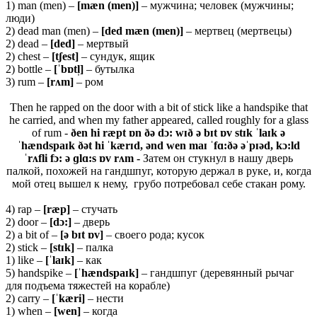
1) man (men) –
[
mæ
n (
men)]
– мужчина; человек (мужчины;
люди)
2) dead man (men) –
[ded mæn (men)]
– мертвец (мертвецы)
2) dead –
[ded]
– мертвый
2) chest –
[tʃest]
– сундук, ящик
2) bottle –
[ˈbɒtl̩]
– бутылка
3) rum –
[rʌm]
– ром
Then he rapped on the door with a bit of stick like a handspike that
he carried, and when my father appeared, called roughly for a glass
of rum -
ðen hi ræpt ɒn ðə dɔ: wɪð ə bɪt ɒv stɪk ˈlaɪk ə
ˈhændspaɪk ðət hi ˈkærɪd, ənd wen maɪ ˈfɑ:ðə əˈpɪəd, kɔ:ld
ˈrʌfli fɔ: ə ɡlɑ:s ɒv rʌm -
Затем он стукнул в нашу дверь
палкой, похожей на гандшпуг, которую держал в руке, и, когда
мой отец вышел к нему, грубо потребовал себе стакан рому.
4) rap –
[
ræ
p]
– стучать
2) door –
[
dɔ:]
– дверь
2) a bit of –
[ə
bɪ
t ɒ
v]
– своего рода; кусок
2) stick –
[stɪk]
– палка
1) like –
[ˈlaɪk]
– как
5) handspike –
[ˈhændspaɪk]
– гандшпуг (деревянный рычаг
для подъема тяжестей на корабле)
2) carry –
[ˈkæri]
– нести
1) when –
[wen]
– когда