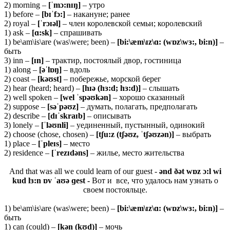
2) morning –
[ˈmɔ:nɪŋ]
– утро
1) before –
[bɪˈfɔ:]
– накануне; ранее
2) royal –
[ˈrɔɪəl]
– член королевской семьи; королевский
1) ask –
[ɑ:sk]
– спрашивать
1) be\am\is\are (was\were; been) –
[bi:\æm\ɪz\ɑ: (wɒz\wɜ:, bi:n)]
–
быть
3) inn –
[ɪ
n]
– трактир, постоялый двор, гостиница
1) along –
[əˈ
lɒŋ]
– вдоль
2) coast –
[
kəʊ
st]
– побережье, морской берег
2) hear (heard; heard) –
[hɪə (hɜ:d; hɜ:d)]
– слышать
2) well spoken –
[wel ˈspəʊkən]
– хорошо сказанный
2) suppose –
[səˈpəʊz]
– думать, полагать, предполагать
2) describe –
[dɪˈskraɪb]
– описывать
3) lonely –
[ˈləʊnli]
– уединенный, пустынный, одинокий
2) choose (chose, chosen) –
[tʃu:z (tʃəʊz, ˈtʃəʊzən)]
– выбрать
1) place –
[ˈpleɪs]
– место
2) residence –
[ˈrezɪdəns]
– жилье, место жительства
And that was all we could learn of our guest -
ənd ðət wɒz ɔ:l wi
kud lɜ:n ɒv ˈaʊə ɡest -
Вот и все, что удалось нам узнать о
своем постояльце.
1) be\am\is\are (was\were; been) –
[bi:\æm\ɪz\ɑ: (wɒz\wɜ:, bi:n)]
–
быть
1) can (could) –
[kən (kʊd)]
– мочь