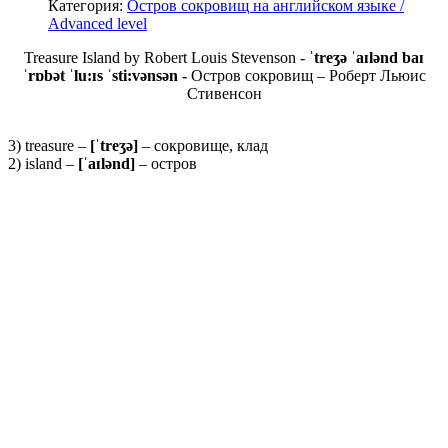
Категория:
Остров сокровищ на английском языке /
Advanced level
Treasure Island by Robert Louis Stevenson -
ˈtreʒə ˈaɪlənd
ba
ɪ
ˈrɒbət ˈlu
:
ɪs ˈsti:vənsən -
Остров сокровищ – Роберт Льюис
Стивенсон
3) treasure –
[ˈ
treʒə]
– сокровище, клад
2) island –
[ˈaɪlənd]
– остров