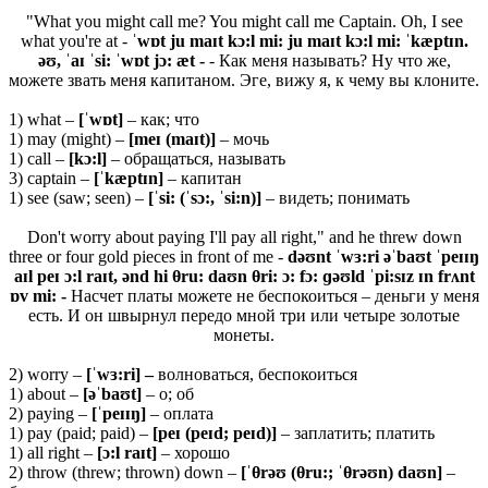
"What you might call me? You might call me Captain. Oh, I see
what you're at -
ˈwɒt ju maɪt kɔ:l mi: ju maɪt kɔ:l mi: ˈkæptɪn.
əʊ, ˈaɪ ˈsi: ˈwɒt jɔ: æt -
- Как меня называть? Ну что же,
можете звать меня капитаном. Эге, вижу я, к чему вы клоните.
1) what –
[ˈwɒt]
– как; что
1) may (might) –
[meɪ (maɪt)]
– мочь
1) call –
[
kɔ:
l]
– обращаться, называть
3) captain –
[ˈ
kæ
ptɪ
n]
– капитан
1) see (saw; seen) –
[ˈ
si: (ˈ
sɔ:, ˈ
si:
n)]
– видеть; понимать
Don't worry about paying I'll pay all right," and he threw down
three or four gold pieces in front of me -
dəʊ
nt ˈ
wɜ:
ri əˈ
baʊ
t ˈ
peɪɪŋ
aɪ
l
peɪ ɔ:
l
raɪ
t, ə
nd
hi
θru:
daʊ
n
θri: ɔ:
fɔ: ɡəʊ
ld ˈ
pi:
sɪ
z ɪ
n
frʌ
nt
ɒ
v
mi: -
Насчет платы можете не беспокоиться – деньги у меня
есть. И он швырнул передо мной три или четыре золотые
монеты.
2) worry –
[ˈ
wɜ:
ri] –
волноваться, беспокоиться
1) about –
[əˈbaʊt]
– о; об
2) paying –
[ˈ
peɪɪŋ]
– оплата
1) pay (paid; paid) –
[
peɪ (
peɪ
d;
peɪ
d)]
– заплатить; платить
1) all right –
[ɔ:l raɪt]
– хорошо
2) throw (threw; thrown) down –
[ˈθrəʊ (
θ
ru:; ˈθ
rəʊn) daʊn]
–