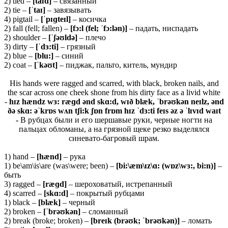
2) tied –
[
taɪ
d]
– связанный
2) tie –
[ˈ
taɪ]
– завязывать
4) pigtail –
[ˈpɪɡteɪl]
– косичка
2) fall (fell; fallen) –
[fɔ:l (fel; ˈfɔ:lən)]
– падать, ниспадать
2) shoulder –
[ˈʃəʊldə]
– плечо
3) dirty –
[ˈdɜ:ti]
– грязный
2) blue –
[blu:]
– синий
2) coat –
[ˈkəʊt]
– пиджак, пальто, китель, мундир
His hands were ragged and scarred, with black, broken nails, and
the scar across one cheek shone from his dirty face as a livid white
-
hɪz hændz wɜ
:
ræɡd ənd skɑ:d, wɪð blæk, ˈbrəʊkən neɪlz, ənd
ðə skɑ: əˈkrɒs wʌn tʃi:k ʃɒn frɒm hɪz ˈdɜ:ti feɪs əz ə ˈlɪvɪd waɪt
-
В рубцах были и его шершавые руки, черные ногти на
пальцах обломаны, а на грязной щеке резко выделялся
синевато‑багровый шрам.
1) hand –
[hænd]
– рука
1) be\am\is\are (was\were; been) –
[bi:\æm\ɪz\ɑ: (wɒz\wɜ:, bi:n)]
–
быть
3) ragged –
[ræɡd]
– шероховатый, истрепанный
4) scarred –
[skɑ:d]
– покрытый рубцами
1) black –
[blæk]
– черный
2) broken –
[ˈbrəʊkən]
– сломанный
2) break (broke; broken) –
[breɪk (brəʊk; ˈbrəʊkən)]
– ломать