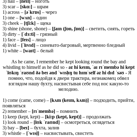
3) nail –
[neɪl]
– ноготь
3) scar –
[skɑ:]
– шрам
1) across –
[əˈkrɒs]
– через
1) one –
[wʌn]
– один
3) cheek –
[tʃi:k]
– щека
3) shine (shone, shone) –
[ʃaɪn (ʃɒn, ʃɒn)]
– светить, сиять, гореть
3) dirty –
[ˈdɜ:ti]
– грязный
1) face –
[feɪs]
– лицо
4) livid –
[ˈ
lɪ
vɪ
d]
– синевато-багровый, мертвенно бледный
1) white –
[waɪt]
– белый
As he came, I remember he kept looking round the bay and
whistling to himself as he did so -
əz hi keɪm, ˈaɪ rɪˈmembə hi kept
ˈlʊkɪŋ ˈraʊnd ðə beɪ ənd ˈwɪsl̩ɪŋ tu hɪmˈself əz hi dɪd ˈsəʊ -
Я
помню, что, подойдя к двери трактира, незнакомец обвел
взглядом нашу бухту, насвистывая себе под нос какую-то
мелодию.
1) come (came, come) –
[
kʌ
m (
keɪ
m,
kʌ
m)]
– подходить, прийти,
появляться
2) remember –
[rɪˈmembə]
– помнить
1) keep (kept, kept) –
[ki:p (kept, kept)]
– продолжать
1) look round –
[lʊk ˈraʊnd]
– осмотреться, оглядеться
3) bay –
[beɪ]
– бухта, залив
3) whistle –
[ˈwɪsl̩]
– насвистывать, свистеть