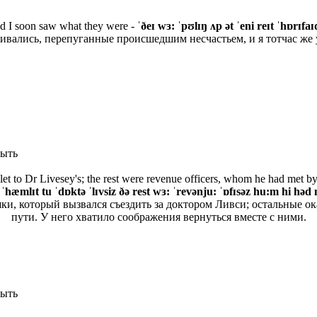
and I soon saw what they were -
ˈðeɪ wɜ: ˈpʊlɪŋ ʌp ət ˈeni reɪt ˈhɒrɪfa
ивались, перепуганные происшедшим несчастьем, и я тотчас же 
быть
mlet to Dr Livesey's; the rest were revenue officers, whom he had met b
hæmlɪt tu ˈdɒktə ˈlɪvsiz ðə rest wɜ: ˈrevənju: ˈɒfɪsəz hu:m hi həd 
шки, который вызвался съездить за доктором Ливси; остальные 
пути. У него хватило соображения вернуться вместе с ними.
быть