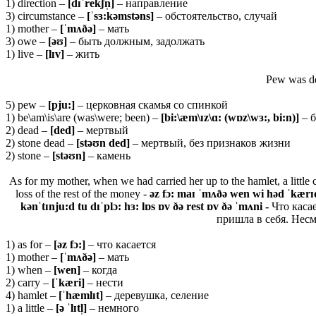
1) direction –
[dɪˈrekʃn̩]
– направление
3) circumstance –
[ˈsɜ:kəmstəns]
– обстоятельство, случай
1) mother –
[ˈmʌðə]
– мать
3) owe –
[əʊ]
– быть должным, задолжать
1) live –
[
lɪ
v]
– жить
Pew was de
5) pew –
[
pju:]
– церковная скамья со спинкой
1) be\am\is\are (was\were; been) –
[bi:\æm\ɪz\ɑ: (wɒz\wɜ:, bi:n)]
– 
2) dead –
[ded]
– мертвый
2) stone dead –
[stəʊn ded]
– мертвый, без признаков жизни
2) stone –
[stəʊn]
– камень
As for my mother, when we had carried her up to the hamlet, a little 
loss of the rest of the money -
əz fɔ: maɪ ˈmʌðə wen wi həd ˈkærɪd h
kənˈtɪnju:d tu dɪˈplɔ: hɜ: lɒs ɒv ðə rest ɒv ðə ˈmʌni -
Что каса
пришла в себя. Несм
1) as for –
[ə
z
fɔ:]
– что касается
1) mother –
[ˈmʌðə]
– мать
1) when –
[wen]
– когда
2) carry –
[ˈkæri]
– нести
4) hamlet –
[ˈhæmlɪt]
– деревушка, селение
1) a little –
[ə ˈlɪtl̩]
– немного