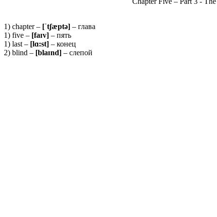
Chapter Five – Part 3 - The
1) chapter –
[ˈ
tʃæ
ptə]
– глава
1) five –
[faɪv]
– пять
1) last –
[
l
ɑ:
st
]
– конец
2) blind –
[blaɪnd]
– слепой