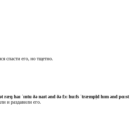
я спасти его, но тщетно.
t ræŋ haɪ ˈɪntu ðə naɪt ənd ðə fɔ: hu:fs ˈtræmpl̩d hɪm ənd pɑ:st
и и раздавили его.