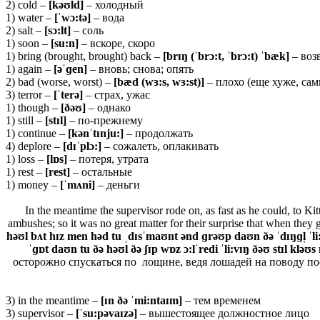
2) cold –
[kəʊld]
– холодный
1) water –
[ˈwɔ:tə]
– вода
2) salt –
[sɔ:lt]
– соль
1) soon –
[su:n]
– вскоре, скоро
1) bring (brought, brought) back –
[brɪŋ (ˈbrɔ:t, ˈbrɔ:t) ˈbæk]
– воз
1) again –
[əˈɡen]
– вновь; снова; опять
2) bad (worse, worst) –
[bæd (wɜ:s, wɜ:st)]
– плохо (еще хуже, са
3) terror –
[ˈterə]
– страх, ужас
1) though –
[ðəʊ]
– однако
1) still –
[stɪl]
– по-прежнему
1) continue –
[kənˈtɪnju:]
– продолжать
4) deplore –
[
dɪˈ
plɔ:]
– сожалеть, оплакивать
1) loss –
[lɒs]
– потеря, утрата
1) rest –
[
rest]
– остальные
1) money –
[ˈ
mʌ
ni]
– деньги
In the meantime the supervisor rode on, as fast as he could, to Ki
ambushes; so it was no great matter for their surprise that when they 
həʊl bʌt hɪz men həd tu ˌdɪsˈmaʊnt ənd ɡrəʊp daʊn ðə ˈdɪŋɡl̩ ˈli:
ˈɡɒt daʊn tu ðə həʊl ðə ʃɪp wɒz ɔ:lˈredi ˈli:vɪŋ ðəʊ stɪl kləʊs 
осторожно спускаться по лощине, ведя лошадей на поводу пос
3) in the meantime –
[ɪn ðə ˈmi:ntaɪm]
– тем временем
3) supervisor –
[ˈsu:pəvaɪzə]
– вышестоящее должностное лицо