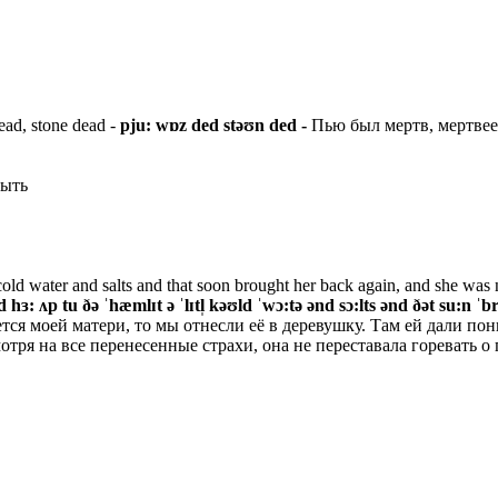
ad, stone dead -
pju: wɒz ded stəʊn ded -
Пью был мертв, мертвее
быть
cold water and salts and that soon brought her back again, and she was no
ɜ: ʌp tu ðə ˈhæmlɪt ə ˈlɪtl̩ kəʊld ˈwɔ:tə ənd sɔ:lts ənd ðət su:n ˈbr
ется моей матери, то мы отнесли её в деревушку. Там ей дали по
отря на все перенесенные страхи, она не переставала горевать о