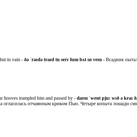
but in vain -
ðə ˈraɪdə traɪd tu seɪv hɪm bʌt ɪn veɪn -
Всадник пыталс
our hooves trampled him and passed by -
daʊn ˈwent pju: wɪð ə kraɪ ðə
 огласилась отчаянным криком Пью. Четыре копыта лошади смял