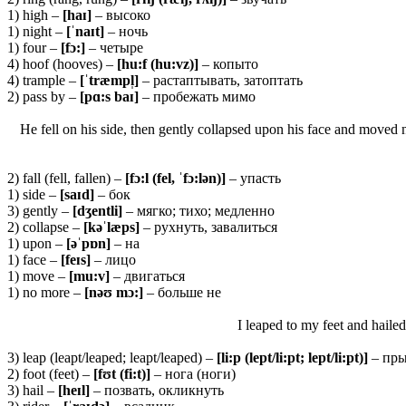
1) high –
[
haɪ]
– высоко
1) night –
[ˈ
naɪ
t]
– ночь
1) four –
[fɔ:]
– четыре
4) hoof (hooves) –
[hu:f (hu:vz)]
– копыто
4) trample –
[ˈtræmpl̩]
– растаптывать, затоптать
2) pass by –
[pɑ:s baɪ]
– пробежать мимо
He fell on his side, then gently collapsed upon his face and moved
2) fall (fell, fallen) –
[fɔ:l (fel, ˈfɔ:lən)]
– упасть
1) side –
[saɪd]
– бок
3) gently –
[dʒentli]
– мягко; тихо; медленно
2) collapse –
[kəˈlæps]
– рухнуть, завалиться
1) upon –
[əˈpɒn]
– на
1) face –
[feɪs]
– лицо
1) move –
[mu:v]
– двигаться
1) no more –
[nəʊ mɔ:]
– больше не
I leaped to my feet and hailed
3) leap (leapt/leaped; leapt/leaped) –
[li:p (lept/li:pt; lept/li:pt)]
– пры
2) foot (feet) –
[fʊt (fi:t)]
– нога (ноги)
3) hail –
[heɪl]
– позвать, окликнуть