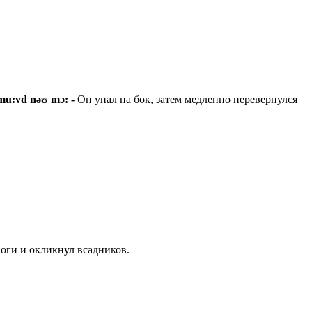
d mu:vd nəʊ mɔ: -
Он упал на бок, затем медленно перевернулся
ноги и окликнул всадников.