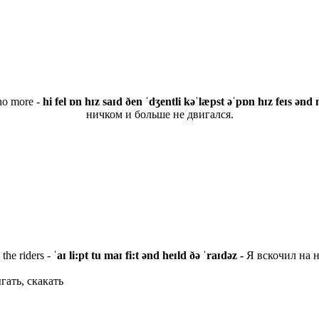
 no more -
hi fel ɒn hɪz saɪd ðen ˈdʒentli kəˈlæpst əˈpɒn hɪz feɪs ən
ничком и больше не двигался.
 the riders -
ˈaɪ li:pt tu maɪ fi:t ənd heɪld ðə ˈraɪdəz -
Я вскочил на 
гать, скакать