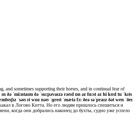
ng, and sometimes supporting their horses, and in continual fear of
-
ɪn ðə ˈmi:ntaɪm ðə ˈsu:pəvaɪzə rəʊd ɒn əz fɑ:st əz hi kʊd tu ˈkɪts
ˈæmbʊʃɪz ˈsəʊ ɪt wɒz nəʊ ˈɡreɪt ˈmætə fɔ:
ðeə
səˈpraɪz ðət wen ˈðeɪ
какал в Логово Китта. Но его людям пришлось спешиться и
ени, когда они добрались наконец до бухты, судно уже успело