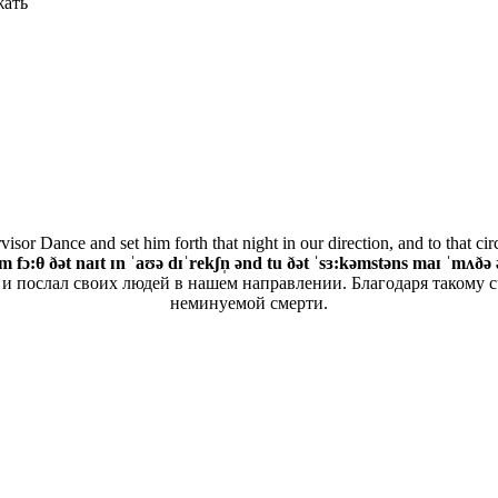
жать
visor Dance and set him forth that night in our direction, and to that 
m fɔ:θ ðət naɪt ɪn ˈaʊə dɪˈrekʃn̩ ənd tu ðət ˈsɜ:kəmstəns maɪ ˈmʌðə 
и послал своих людей в нашем направлении. Благодаря такому с
неминуемой смерти.