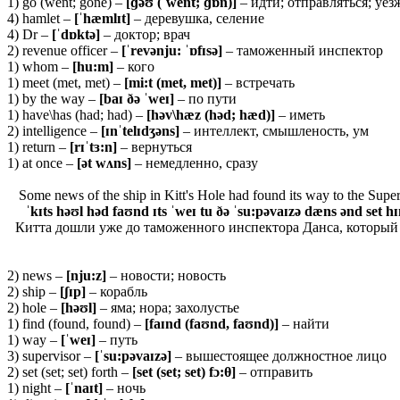
1) go (went; gone) –
[ɡəʊ (ˈwent; ɡɒn)]
– идти; отправляться; уез
4) hamlet –
[ˈhæmlɪt]
– деревушка, селение
4) Dr –
[ˈdɒktə]
– доктор; врач
2) revenue officer –
[ˈrevənju: ˈɒfɪsə]
– таможенный инспектор
1) whom –
[hu:m]
– кого
1) meet (met, met) –
[mi:t (met, met)]
– встречать
1) by the way –
[baɪ ðə ˈweɪ]
– по пути
1) have\has (had; had) –
[həv\hæz (həd; hæd)]
– иметь
2) intelligence –
[ɪnˈtelɪdʒəns]
– интеллект, смышленость, ум
1) return –
[rɪˈtɜ:n]
– вернуться
1) at once –
[ət wʌns]
– немедленно, сразу
Some news of the ship in Kitt's Hole had found its way to the Super
ˈkɪts həʊl həd faʊnd ɪts ˈweɪ tu ðə ˈsu:pəvaɪzə dæns ənd set hɪ
Китта дошли уже до таможенного инспектора Данса, который 
2) news –
[
nju:
z]
– новости; новость
2) ship –
[ʃɪ
p]
– корабль
2) hole –
[
həʊ
l]
– яма; нора; захолустье
1) find (found, found) –
[
faɪ
nd (
faʊ
nd,
faʊ
nd)]
– найти
1) way –
[ˈweɪ]
– путь
3) supervisor –
[ˈsu:pəvaɪzə]
– вышестоящее должностное лицо
2) set (set; set) forth –
[set (set; set) fɔ:
θ
]
– отправить
1) night –
[ˈnaɪt]
– ночь