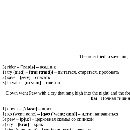
The rider tried to save him, 
3) rider –
[ˈ
raɪ
də]
– всадник
1) try (tried) –
[
traɪ (
traɪ
d)]
– пытаться, стараться, пробовать
2) save –
[
seɪ
v]
– спасать
3) in vain –
[ɪ
n
veɪ
n]
– тщетно
Down went Pew with a cry that rang high into the night; and the f
baɪ -
Ночная тишина
1) down –
[ˈ
daʊ
n]
– вниз
1) go (went; gone) –
[ɡəʊ (ˈ
went; ɡɒ
n)]
– идти; направиться
5) pew –
[
pju:]
– церковная скамья со спинкой
2) cry –
[
kraɪ]
– крик
2) ring (rang, rung) –
[
rɪŋ (
ræŋ,
rʌŋ)]
– звучать