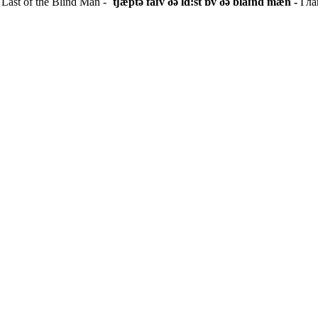
 Last of the Blind Man -
ˈtʃæptə faɪv ðə lɑ:st ɒv ðə blaɪnd mæn -
Гла