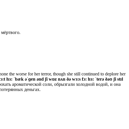
 мёртвого.
ne the worse for her terror, though she still continued to deplore her
ɔ:t hɜ: ˈbæk əˈɡen ənd ʃi wɒz nʌn ðə wɜ:s fɔ: hɜ: ˈterə ðəʊ ʃi stɪl
нюхать ароматической соли, обрызгали холодной водой, и она
 потерянных деньгах.