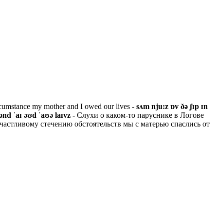
circumstance my mother and I owed our lives -
sʌm nju:z ɒv ðə ʃɪp ɪn
ənd ˈaɪ əʊd ˈaʊə laɪvz -
Слухи о каком-то паруснике в Логове
частливому стечению обстоятельств мы с матерью спаслись от