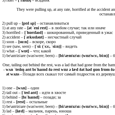
3) rider –
[ˈraɪdə]
– всадник
They were pulling up, at any rate, horrified at the accident 
останавл
2) pull up –
[
pʊ
l ʌ
p]
– останавливаться
1) at any rate –
[ə
t ˈ
eni
reɪ
t]
– в любом случае; так или иначе
3) horrified –
[ˈ
hɒ
rɪ
faɪ
d]
– шокированный, приведенный в ужас
2) accident –
[ˈæ
ksɪ
də
nt]
– несчастный случай
1) soon –
[
su:
n]
– вскоре, скоро
1) see (saw, seen) –
[ˈsi: (ˈsɔ:, ˈsi:n)]
– видеть
1) what –
[ˈwɒt]
– что; какой
1) be\am\is\are (was\were; been) –
[bi:\æm\ɪz\ɑ: (wɒz\wɜ:, bi:n)]
– 
One, tailing out behind the rest, was a lad that had gone from the ha
-
wʌn ˈteɪlɪŋ aʊt bɪˈhaɪnd ðə rest wɒz ə læd ðət həd ɡɒn frɒm ðə ˈ
ət wʌns -
Позади всех скакал тот самый подросток из дереву
1) one –
[
wʌ
n]
– один
2) tail out –
[ˈ
teɪ
l
aʊ
t]
– идти в хвосте
1) behind –
[bɪˈhaɪnd]
– позади; за
1) rest –
[rest]
– остальные
1) be\am\is\are (was\were; been) –
[bi:\æm\ɪz\ɑ: (wɒz\wɜ:, bi:n)]
– 
3) lad –
[læd]
– мальчик, парень, юноша