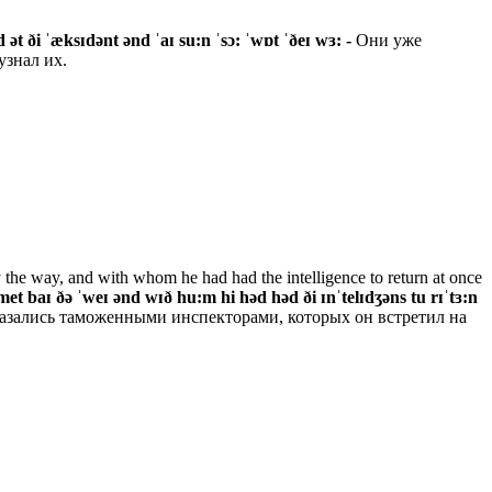
ɪd ət ði ˈæksɪdənt ənd ˈaɪ su:n ˈsɔ: ˈwɒt ˈðeɪ wɜ: -
Они уже
узнал их.
y the way, and with whom he had had the intelligence to return at once
met baɪ ðə ˈweɪ ənd wɪð hu:m hi həd həd ði ɪnˈtelɪdʒəns tu rɪˈtɜ:n
оказались таможенными инспекторами, которых он встретил на