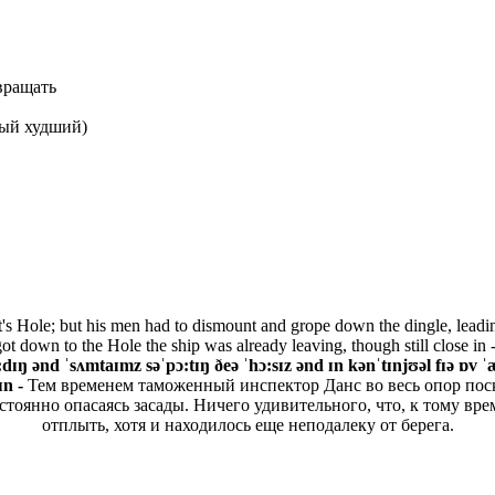
вращать
мый худший)
tt's Hole; but his men had to dismount and grope down the dingle, leadi
got down to the Hole the ship was already leaving, though still close in 
dɪŋ ənd ˈsʌmtaɪmz səˈpɔ:tɪŋ ðeə ˈhɔ:sɪz ənd ɪn kənˈtɪnjʊəl fɪə ɒv 
ɪn -
Тем временем таможенный инспектор Данс во весь опор пос
тоянно опасаясь засады. Ничего удивительного, что, к тому врем
отплыть, хотя и находилось еще неподалеку от берега.