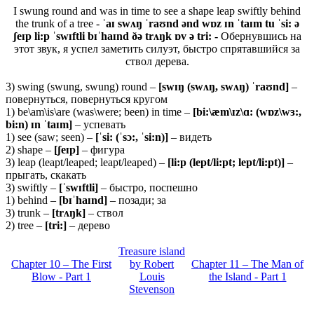
I swung round and was in time to see a shape leap swiftly behind
the trunk of a tree -
ˈaɪ swʌŋ ˈraʊnd ənd wɒz ɪn ˈtaɪm tu ˈsi: ə
ʃeɪp li:p ˈswɪftli bɪˈhaɪnd ðə trʌŋk ɒv ə tri: -
Обернувшись на
этот звук, я успел заметить силуэт, быстро спрятавшийся за
ствол дерева.
3) swing (swung, swung) round –
[
swɪŋ (
swʌŋ,
swʌŋ) ˈ
raʊ
nd]
–
повернуться, повернуться кругом
1) be\am\is\are (was\were; been) in time –
[bi:\æm\ɪz\ɑ: (wɒz\wɜ:,
bi:n) ɪn ˈtaɪm]
– успевать
1) see (saw; seen) –
[ˈsi: (ˈsɔ:, ˈsi:n)]
– видеть
2) shape –
[ʃeɪp]
– фигура
3) leap (leapt/leaped; leapt/leaped) –
[li:p (lept/li:pt; lept/li:pt)]
–
прыгать, скакать
3) swiftly –
[ˈswɪftli]
– быстро, поспешно
1) behind –
[bɪˈhaɪnd]
– позади; за
3) trunk –
[trʌŋk]
– ствол
2) tree –
[tri:]
– дерево
Treasure island
Chapter 10 – The First
by Robert
Chapter 11 – The Man of
Blow - Part 1
Louis
the Island - Part 1
Stevenson