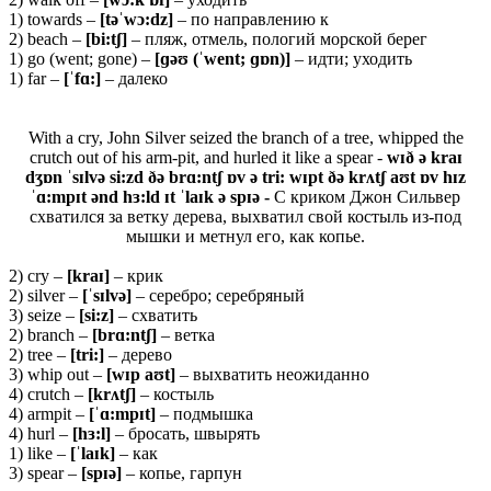
1) towards –
[
təˈ
wɔ:
dz]
– по направлению к
2) beach –
[bi:tʃ]
– пляж, отмель, пологий морской берег
1) go (went; gone) –
[ɡəʊ (ˈwent; ɡɒn)]
– идти; уходить
1) far –
[ˈ
fɑ:]
– далеко
With a cry, John Silver seized the branch of a tree, whipped the
crutch out of his arm-pit, and hurled it like a spear -
wɪð ə kraɪ
dʒɒn ˈsɪlvə si:zd ðə brɑ:ntʃ ɒv ə tri: wɪpt ðə krʌtʃ aʊt ɒv hɪz
ˈɑ:mpɪt ənd hɜ:ld ɪt ˈlaɪk ə spɪə -
С криком Джон Сильвер
схватился за ветку дерева, выхватил свой костыль из-под
мышки и метнул его, как копье.
2) cry –
[
kraɪ]
– крик
2) silver –
[ˈ
sɪ
lvə]
– серебро; серебряный
3) seize –
[
si:
z]
– схватить
2) branch –
[
brɑ:
ntʃ]
– ветка
2) tree –
[
tri:]
– дерево
3) whip out –
[
wɪ
p
aʊ
t]
– выхватить неожиданно
4) crutch –
[
krʌ
tʃ]
– костыль
4) armpit –
[ˈɑ:
mpɪ
t]
– подмышка
4) hurl –
[
hɜ:
l]
– бросать, швырять
1) like –
[ˈ
laɪ
k]
– как
3) spear –
[spɪə]
– копье, гарпун