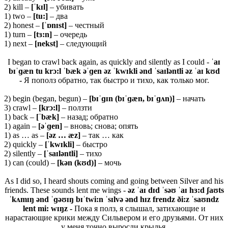
2) kill –
[ˈkɪl]
– убивать
1) two –
[tu:]
– два
2) honest –
[ˈɒnɪst]
– честный
1) turn –
[
tɜ:
n]
– очередь
1) next –
[
nekst]
– следующий
I began to crawl back again, as quickly and silently as I could -
ˈaɪ
bɪˈɡæn tu krɔ:l ˈbæk əˈɡen əz ˈkwɪkli ənd ˈsaɪləntli əz ˈaɪ kʊd
-
Я пополз обратно, так быстро и тихо, как только мог.
2) begin (began, begun) –
[
bɪˈɡɪ
n (
bɪˈɡæ
n,
bɪˈɡʌ
n)]
– начать
3) crawl –
[
krɔ:
l]
– ползти
1) back –
[ˈ
bæ
k]
– назад; обратно
1) again –
[əˈɡ
en]
– вновь; снова; опять
1) as … as –
[ə
z … æ
z]
– так … как
2) quickly –
[ˈ
kwɪ
kli]
– быстро
2) silently –
[ˈ
saɪ
lə
ntli]
– тихо
1) can (could) –
[kən (kʊd)]
– мочь
As I did so, I heard shouts coming and going between Silver and his
friends. These sounds lent me wings -
əz ˈaɪ dɪd ˈsəʊ ˈaɪ hɜ:d ʃaʊts
ˈkʌmɪŋ ənd ˈɡəʊɪŋ bɪˈtwi:n ˈsɪlvə ənd hɪz frendz ði:z ˈsaʊndz
lent mi: wɪŋz -
Пока я полз, я слышал, затихающие и
нарастающие крики между Сильвером и его друзьями. От них
у меня точно выросли крылья.