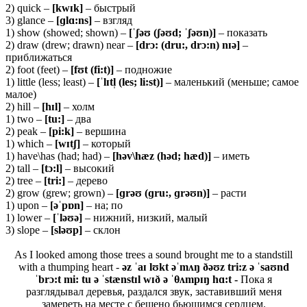
2) quick –
[
kwɪ
k]
– быстрый
3) glance –
[ɡ
lɑ:
ns]
– взгляд
1) show (showed; shown) –
[ˈʃəʊ (ʃəʊd; ˈʃəʊn)]
– показать
2) draw (drew; drawn) near –
[drɔ: (dru:, drɔ:n) nɪə]
–
приближаться
2) foot (feet) –
[fʊt (fi:t)]
– подножие
1) little (less; least) –
[ˈlɪtl̩ (les; li:st)]
– маленький (меньше; самое
малое)
2) hill –
[hɪl]
– холм
1) two –
[tu:]
– два
2) peak –
[pi:k]
– вершина
1) which –
[wɪtʃ]
– который
1) have\has (had; had) –
[həv\hæz (həd; hæd)]
– иметь
2) tall –
[tɔ:l]
– высокий
2) tree –
[tri:]
– дерево
2) grow (grew; grown) –
[ɡrəʊ (ɡru:, ɡrəʊn)]
– расти
1) upon –
[əˈ
pɒ
n]
– на; по
1) lower –
[ˈ
ləʊə]
– нижний, низкий, малый
3) slope –
[sləʊp]
– склон
As I looked among those trees a sound brought me to a standstill
with a thumping heart -
əz ˈaɪ lʊkt əˈmʌŋ ðəʊz tri:z ə ˈsaʊnd
ˈbrɔ:t mi: tu ə ˈstænstɪl wɪð ə ˈθʌmpɪŋ hɑ:t -
Пока я
разглядывал деревья, раздался звук, заставивший меня
замереть на месте с бешено бьющимся сердцем.