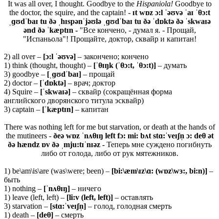
It was all over, I thought. Goodbye to the
Hispaniola!
Goodbye to
the doctor, the squire, and the captain! -
ɪt wɒz ɔ:l ˈəʊvə ˈaɪ ˈθɔ:t
ˌɡʊdˈbaɪ tu ðə
ˌhɪspənˈjəʊlə
ˌɡʊdˈbaɪ tu ðə ˈdɒktə ðə ˈskwaɪə
ənd ðə ˈkæptɪn -
"Все кончено, - думал я. - Прощай,
"Испаньола"! Прощайте, доктор, сквайр и капитан!
2) all over –
[ɔ:
l ˈəʊ
və]
– закончено; кончено
1) think (thought, thought) –
[ˈ
θ
ɪŋk (ˈθ
ɔ:t, ˈθ
ɔ:t)]
– думать
3) goodbye –
[ˌɡʊdˈbaɪ]
– прощай
2) doctor –
[ˈdɒktə]
– врач; доктор
4) Squire –
[ˈ
skwaɪə]
– сквайр (сокращённая форма
английского дворянского титула эсквайр)
3) captain –
[ˈkæptɪn]
– капитан
There was nothing left for me but starvation, or death at the hands of
the mutineers -
ðeə wɒz ˈnʌθɪŋ left fɔ: mi: bʌt stɑ:ˈveɪʃn̩ ɔ: deθ ət
ðə hændz ɒv ðə ˌmju:tɪˈnɪəz -
Теперь мне суждено погибнуть
либо от голода, либо от рук мятежников.
1) be\am\is\are (was\were; been) –
[bi:\æm\ɪz\ɑ: (wɒz\wɜ:, bi:n)]
–
быть
1) nothing –
[ˈnʌθɪŋ]
– ничего
1) leave (left, left) –
[li:v (left, left)]
– оставлять
3) starvation –
[stɑ:ˈveɪʃn̩]
– голод, голодная смерть
1) death –
[de
θ
]
– смерть