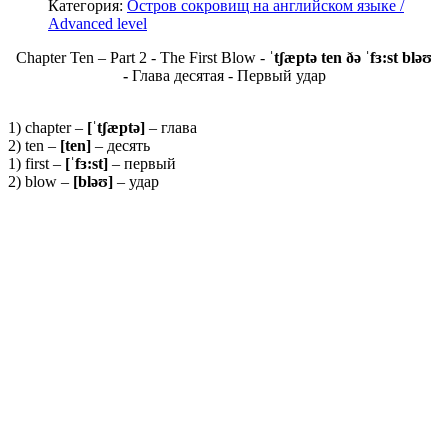
Категория:
Остров сокровищ на английском языке /
Advanced level
Chapter Ten – Part 2 - The First Blow -
ˈtʃæptə ten ðə ˈfɜ:st bləʊ
-
Глава десятая - Первый удар
1) chapter –
[ˈ
tʃæ
ptə]
– глава
2) ten –
[ten]
– десять
1) first –
[ˈfɜ:st]
– первый
2) blow –
[bləʊ]
– удар