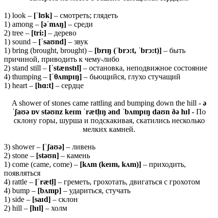
1) look –
[ˈ
lʊ
k]
– смотреть; глядеть
1) among –
[əˈ
mʌŋ]
– среди
2) tree –
[tri:]
– дерево
1) sound –
[ˈsaʊnd]
– звук
1) bring (brought, brought) –
[brɪŋ (ˈbrɔ:t, ˈbrɔ:t)]
– быть
причиной, приводить к чему-либо
2) stand still –
[ˈ
stæ
nstɪ
l]
– остановка, неподвижное состояние
4) thumping –
[ˈθʌ
mpɪŋ]
– бьющийся, глухо стучащий
1) heart –
[
hɑ:
t]
– сердце
A shower of stones came rattling and bumping down the hill -
ə
ˈʃaʊə ɒv stəʊnz keɪm ˈrætl̩ɪŋ ənd ˈbʌmpɪŋ daʊn ðə hɪl -
По
склону горы, шурша и подскакивая, скатились несколько
мелких камней.
3) shower –
[ˈʃ
aʊə]
– ливень
2) stone –
[
stəʊ
n]
– камень
1) come (came, come) –
[
kʌ
m (
keɪ
m,
kʌ
m)]
– приходить,
появляться
4) rattle –
[ˈ
ræ
tl̩]
– греметь, грохотать, двигаться с грохотом
4) bump –
[bʌmp]
– удариться, стучать
1) side –
[
saɪ
d]
– склон
2) hill –
[hɪl]
– холм