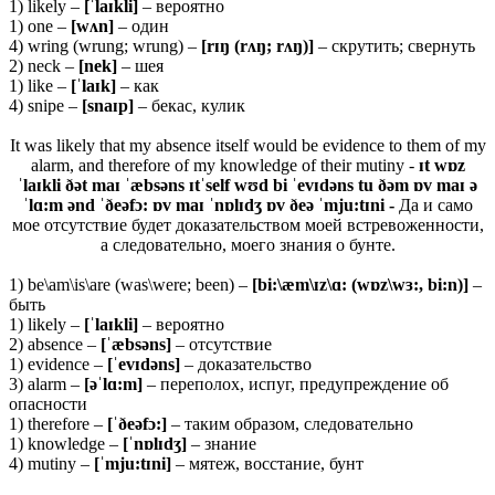
1) likely –
[ˈ
laɪ
kli]
– вероятно
1) one –
[wʌn]
– один
4) wring (wrung; wrung) –
[
rɪŋ (
rʌŋ;
rʌŋ)]
– скрутить; свернуть
2) neck –
[
nek]
– шея
1) like –
[ˈlaɪk]
– как
4) snipe –
[snaɪp]
– бекас, кулик
It was likely that my absence itself would be evidence to them of my
alarm, and therefore of my knowledge of their mutiny -
ɪt wɒz
ˈlaɪkli ðət maɪ ˈæbsəns ɪtˈself wʊd bi ˈevɪdəns tu ðəm ɒv maɪ ə
ˈlɑ:m ənd ˈðeəfɔ: ɒv maɪ ˈnɒlɪdʒ ɒv ðeə ˈmju:tɪni -
Да и само
мое отсутствие будет доказательством моей встревоженности,
а следовательно, моего знания о бунте.
1) be\am\is\are (was\were; been) –
[bi:\æm\ɪz\ɑ: (wɒz\wɜ:, bi:n)]
–
быть
1) likely –
[ˈlaɪkli]
– вероятно
2) absence –
[ˈæbsəns]
– отсутствие
1) evidence –
[ˈ
evɪ
də
ns]
– доказательство
3) alarm –
[əˈ
lɑ:
m]
– переполох, испуг, предупреждение об
опасности
1) therefore –
[ˈðeəfɔ:]
– таким образом, следовательно
1) knowledge –
[ˈ
nɒ
lɪ
dʒ]
– знание
4) mutiny –
[ˈ
mju:
tɪ
ni]
– мятеж, восстание, бунт