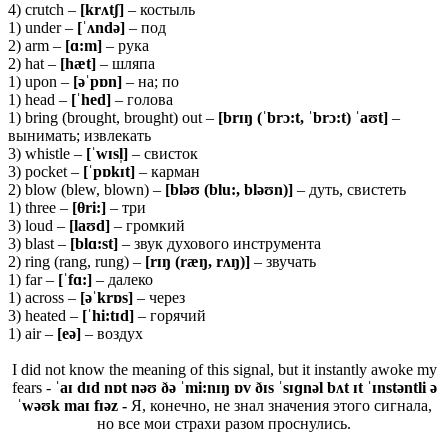
4) crutch –
[krʌtʃ]
– костыль
1) under –
[ˈʌndə]
– под
2) arm –
[ɑ:m]
– рука
2) hat –
[hæt]
– шляпа
1) upon –
[əˈ
pɒ
n]
– на; по
1) head –
[ˈ
hed]
– голова
1) bring (brought, brought) out –
[brɪŋ (ˈbrɔ:t, ˈbrɔ:t) ˈaʊt]
–
вынимать; извлекать
3) whistle –
[ˈwɪsl̩]
– свисток
3) pocket –
[ˈpɒkɪt]
– карман
2) blow (blew, blown) –
[bləʊ (blu:, bləʊn)]
– дуть, свистеть
1) three –
[θri:]
– три
3) loud –
[laʊd]
– громкий
3) blast –
[
blɑ:
st]
– звук духового инструмента
2) ring (rang, rung) –
[rɪŋ (ræŋ, rʌŋ)]
– звучать
1) far –
[ˈfɑ:]
– далеко
1) across –
[əˈkrɒs]
– через
3) heated –
[ˈhi:tɪd]
– горячий
1) air –
[eə]
– воздух
I did not know the meaning of this signal, but it instantly awoke my
fears -
ˈaɪ dɪd nɒt nəʊ ðə ˈmi:nɪŋ ɒv ðɪs ˈsɪɡnəl bʌt ɪt ˈɪnstəntli ə
ˈwəʊk maɪ fɪəz -
Я, конечно, не знал значения этого сигнала,
но все мои страхи разом проснулись.