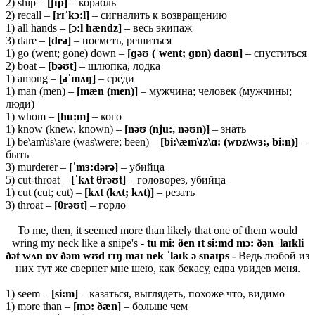
2) ship –
[ʃɪ
p]
– корабль
2) recall –
[
rɪˈ
kɔ:
l]
– сигналить к возвращению
1) all hands –
[ɔ:l hændz]
– весь экипаж
3) dare –
[deə]
– посметь, решиться
1) go (went; gone) down –
[ɡəʊ (ˈwent; ɡɒn) daʊn]
– спуститься
2) boat –
[bəʊt]
– шлюпка, лодка
1) among –
[əˈmʌŋ]
– среди
1) man (men) –
[
mæ
n (
men)]
– мужчина; человек (мужчины;
люди)
1) whom –
[hu:m]
– кого
1) know (knew, known) –
[nəʊ (nju:, nəʊn)]
– знать
1) be\am\is\are (was\were; been) –
[bi:\æm\ɪz\ɑ: (wɒz\wɜ:, bi:n)]
–
быть
3) murderer –
[ˈmɜ:dərə]
– убийца
5) cut-throat –
[ˈkʌt
θ
rəʊt]
– головорез, убийца
1) cut (cut; cut) –
[kʌt (kʌt; kʌt)]
– резать
3) throat –
[
θ
rəʊt]
– горло
To me, then, it seemed more than likely that one of them would
wring my neck like a snipe's -
tu mi: ðen ɪt si:md mɔ: ðən ˈlaɪkli
ðət wʌn ɒv ðəm wʊd rɪŋ maɪ nek ˈlaɪk ə snaɪps -
Ведь любой из
них тут же свернет мне шею, как бекасу, едва увидев меня.
1) seem –
[si:m]
– казаться, выглядеть, похоже что, видимо
1) more than –
[
mɔ: ðæ
n]
– больше чем