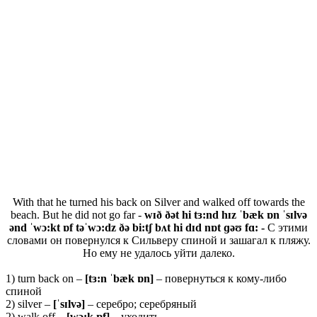
With that he turned his back on Silver and walked off towards the
beach. But he did not go far -
wɪð ðət hi tɜ:nd hɪz ˈbæk ɒn ˈsɪlvə
ənd ˈwɔ:kt ɒf təˈwɔ:dz ðə bi:tʃ bʌt hi dɪd nɒt
ɡəʊ
fɑ: -
С этими
словами он повернулся к Сильверу спиной и зашагал к пляжу.
Но ему не удалось уйти далеко.
1) turn back on –
[
tɜ:
n ˈ
bæ
k ɒ
n]
– повернуться к кому-либо
спиной
2) silver –
[ˈ
sɪ
lvə]
– серебро; серебряный
2) walk off –
[
wɔ:
k ɒ
f]
– уходить