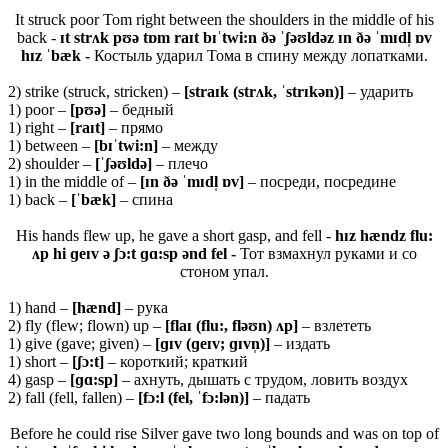
It struck poor Tom right between the shoulders in the middle of his
back -
ɪt strʌk pʊə tɒm raɪt bɪˈtwi:n ðə ˈʃəʊldəz ɪn ðə ˈmɪdl̩ ɒv
hɪz ˈbæk -
Костыль ударил Тома в спину между лопатками.
2) strike (struck, stricken) –
[straɪk (strʌk, ˈstrɪkən)]
– ударить
1) poor –
[pʊə]
– бедный
1) right –
[raɪt]
– прямо
1) between –
[bɪˈtwi:n]
– между
2) shoulder –
[ˈʃəʊldə]
– плечо
1) in the middle of –
[ɪn ðə ˈmɪdl̩ ɒv]
– посреди, посредине
1) back –
[ˈbæk]
– спина
His hands flew up, he gave a short gasp, and fell -
hɪz hændz flu:
ʌp hi ɡeɪv ə ʃɔ:t ɡɑ:sp ənd fel -
Тот взмахнул руками и со
стоном упал.
1) hand –
[
hæ
nd]
– рука
2) fly (flew; flown) up –
[
flaɪ (
flu:,
fləʊ
n) ʌ
p]
– взлететь
1) give (gave; given) –
[ɡɪv (ɡeɪv; ɡɪvn̩)]
– издать
1) short –
[ʃɔ:t]
– короткий; краткий
4) gasp –
[ɡɑ:sp]
– ахнуть, дышать с трудом, ловить воздух
2) fall (fell, fallen) –
[fɔ:l (fel, ˈfɔ:lən)]
– падать
Before he could rise Silver gave two long bounds and was on top of