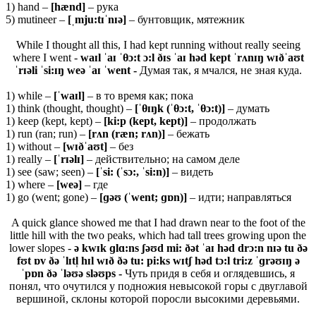
1) hand –
[hænd]
– рука
5) mutineer –
[ˌmju:tɪˈnɪə]
– бунтовщик, мятежник
While I thought all this, I had kept running without really seeing
where I went -
waɪl ˈaɪ ˈθɔ:t ɔ:l ðɪs ˈaɪ həd kept ˈrʌnɪŋ wɪðˈaʊt
ˈrɪəli ˈsi:ɪŋ weə ˈaɪ ˈwent -
Думая так, я мчался, не зная куда.
1) while –
[ˈ
waɪ
l]
– в то время как; пока
1) think (thought, thought) –
[ˈ
θ
ɪŋk (ˈθ
ɔ:t, ˈθ
ɔ:t)]
– думать
1) keep (kept, kept) –
[ki:p (kept, kept)]
– продолжать
1) run (ran; run) –
[rʌn (ræn; rʌn)]
– бежать
1) without –
[
wɪðˈ
aʊ
t]
– без
1) really –
[ˈ
rɪə
lɪ]
– действительно; на самом деле
1) see (saw; seen) –
[ˈsi: (ˈsɔ:, ˈsi:n)]
– видеть
1) where –
[weə]
– где
1) go (went; gone) –
[ɡəʊ (ˈwent; ɡɒn)]
– идти; направляться
A quick glance showed me that I had drawn near to the foot of the
little hill with the two peaks, which had tall trees growing upon the
lower slopes -
ə kwɪk ɡlɑ:ns ʃəʊd mi: ðət ˈaɪ həd drɔ:n nɪə tu ðə
fʊt ɒv ðə ˈlɪtl̩ hɪl wɪð ðə tu: pi:ks wɪtʃ həd tɔ:l tri:z ˈɡrəʊɪŋ ə
ˈpɒn ðə ˈləʊə sləʊps -
Чуть придя в себя и оглядевшись, я
понял, что очутился у подножия невысокой горы с двуглавой
вершиной, склоны которой поросли высокими деревьями.