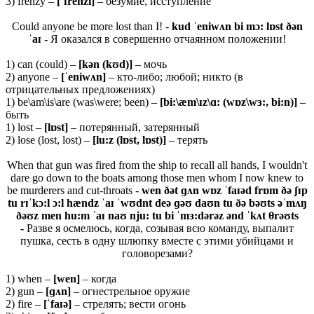
3) frenzy –
[ˈfrenzi]
– безумие, исступление
Could anyone be more lost than I! -
kud ˈeniwʌn bi mɔ: lɒst ðən
ˈaɪ -
Я оказался в совершенно отчаянном положении!
1) can (could) –
[
kə
n (
kʊ
d)]
– мочь
2) anyone –
[ˈ
eniwʌ
n]
– кто-либо; любой; никто (в
отрицательных предложениях)
1) be\am\is\are (was\were; been) –
[bi:\æm\ɪz\ɑ: (wɒz\wɜ:, bi:n)]
–
быть
1) lost –
[lɒst]
– потерянный, затерянный
2) lose (lost, lost) –
[lu:z (lɒst, lɒst)]
– терять
When that gun was fired from the ship to recall all hands, I wouldn't
dare go down to the boats among those men whom I now knew to
be murderers and cut-throats -
wen ðət ɡʌn wɒz ˈfaɪəd frɒm ðə ʃɪp
tu rɪˈkɔ:l ɔ:l hændz ˈaɪ ˈwʊdnt deə ɡəʊ daʊn tu ðə bəʊts əˈmʌŋ
ðəʊz men hu:m ˈaɪ naʊ nju: tu bi ˈmɜ:dərəz ənd ˈkʌt θrəʊts
-
Разве я осмелюсь, когда, созывая всю команду, выпалит
пушка, сесть в одну шлюпку вместе с этими убийцами и
головорезами?
1) when –
[
wen]
– когда
2) gun –
[ɡʌn]
– огнестрельное оружие
2) fire –
[ˈ
faɪə]
– стрелять; вести огонь