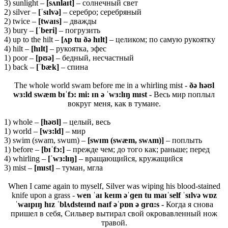
3) sunlight –
[sʌnlaɪt]
– солнечный свет
2) silver –
[ˈsɪlvə]
– серебро; серебряный
2) twice –
[twaɪs]
– дважды
3) bury –
[ˈberi]
– погрузить
4) up to the hilt –
[ʌp tu ðə hɪlt]
– целиком; по самую рукоятку
4) hilt –
[hɪlt]
– рукоятка, эфес
1) poor –
[pʊə]
– бедный, несчастный
1) back –
[ˈbæk]
– спина
The whole world swam before me in a whirling mist -
ðə həʊl
wɜ:ld swæm bɪˈfɔ: mi: ɪn ə ˈwɜ:lɪŋ mɪst -
Весь мир поплыл
вокруг меня, как в тумане.
1) whole –
[
həʊ
l]
– целый, весь
1) world –
[
wɜ:
ld]
– мир
3) swim (swam, swum) –
[
swɪ
m (
swæ
m,
swʌ
m)]
– поплыть
1) before –
[
bɪˈ
fɔ:]
– прежде чем; до того как; раньше; перед
4) whirling –
[ˈ
wɜ:
lɪŋ]
– вращающийся, кружащийся
3) mist –
[
mɪ
st]
– туман, мгла
When I came again to myself, Silver was wiping his blood-stained
knife upon a grass -
wen ˈaɪ keɪm əˈɡen tu maɪˈself ˈsɪlvə wɒz
ˈwaɪpɪŋ hɪz ˈblʌdsteɪnd naɪf əˈpɒn ə ɡrɑ:s -
Когда я снова
пришел в себя, Сильвер вытирал свой окровавленный нож
травой.