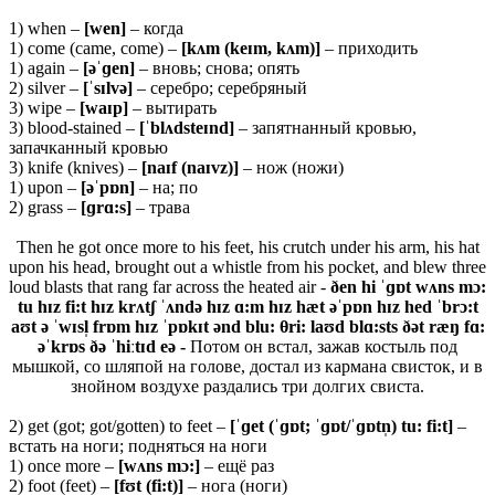
1) when –
[wen]
– когда
1) come (came, come) –
[kʌm (keɪm, kʌm)]
– приходить
1) again –
[əˈɡen]
– вновь; снова; опять
2) silver –
[ˈsɪlvə]
– серебро; серебряный
3) wipe –
[waɪp]
– вытирать
3) blood-stained –
[ˈblʌdsteɪnd]
– запятнанный кровью,
запачканный кровью
3) knife (knives) –
[naɪf (naɪvz)]
– нож (ножи)
1) upon –
[əˈpɒn]
– на; по
2) grass –
[ɡrɑ:s]
– трава
Then he got once more to his feet, his crutch under his arm, his hat
upon his head, brought out a whistle from his pocket, and blew three
loud blasts that rang far across the heated air -
ðen hi ˈɡɒt wʌns mɔ:
tu hɪz fi:t hɪz krʌtʃ ˈʌndə hɪz ɑ:m hɪz hæt əˈpɒn hɪz hed ˈbrɔ:t
aʊt ə ˈwɪsl̩ frɒm hɪz ˈpɒkɪt ənd blu: θri: laʊd blɑ:sts ðət ræŋ fɑ:
əˈkrɒs ðə ˈhiːtɪd eə -
Потом он встал, зажав костыль под
мышкой, со шляпой на голове, достал из кармана свисток, и в
знойном воздухе раздались три долгих свиста.
2) get (got; got/gotten) to feet –
[ˈɡ
et (ˈɡɒ
t; ˈɡɒ
t/ˈɡɒ
tn̩)
tu
:
fi:
t]
–
встать на ноги; подняться на ноги
1) once more –
[wʌns mɔ:]
– ещё раз
2) foot (feet) –
[fʊt (fi:t)]
– нога (ноги)