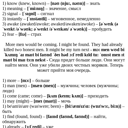
1) know (knew, known) –
[nəʊ (nju:, nəʊn)]
– знать
1) meaning –
[ˈmi:nɪŋ]
– значение, смысл
2) signal –
[ˈsɪɡnl]
– сигнал
3) instantly –
[ˈɪnstəntli]
– мгновенное, немедленно
3) awake (awaked/awoke; awaked/awaken/awoke) –
[əˈweɪk (ə
ˈweɪkt /əˈwəʊk; əˈweɪkt /əˈweɪkən/ əˈwəʊk)]
– пробудить
2) fear –
[fɪə]
– страх
More men would be coming. I might be found. They had already
killed two honest men. It might be my turn next -
mɔ: men wʊd bi
ˈkʌmɪŋ ˈaɪ maɪt bi faʊnd ˈðeɪ həd ɔ:lˈredi kɪld tu: ˈɒnɪst men ɪt
maɪt bi maɪ tɜ:n nekst -
Сюда придет больше люди. Они могут
найти меня. Они уже убили двоих честных моряков. Теперь
может прийти моя очередь.
1) more –
[
mɔ:]
– больше
1) man (men) –
[
mæ
n (
men)]
– мужчина; человек (мужчины;
люди)
1) come (came; come) –
[kʌm (keɪm; kʌm)]
– приходить
1) may (might) –
[meɪ (maɪt)]
– мочь
1) be\am\is\are (was\were; been) –
[bi:\æm\ɪz\ɑ: (wɒz\wɜ:, bi:n)]
–
быть
1) find (found, found) –
[faɪnd (faʊnd, faʊnd)]
– найти,
обнаружить
1) already –
[ɔ:lˈredi]
– уже