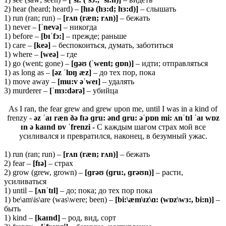
2) hear (heard; heard) –
[hɪə (hɜ:d; hɜ:d)]
– слышать
1) run (ran; run) –
[rʌn (ræn; rʌn)]
– бежать
1) never –
[ˈnevə]
– никогда
1) before –
[bɪˈfɔ:]
– прежде; раньше
1) care –
[keə]
– беспокоиться, думать, заботиться
1) where –
[
weə]
– где
1) go (went; gone) –
[ɡəʊ (ˈ
went; ɡɒ
n)]
– идти; отправляться
1) as long as –
[ə
z ˈ
lɒŋ æ
z]
– до тех пор, пока
1) move away –
[mu:v əˈweɪ]
– удалять
3) murderer –
[ˈmɜ:dərə]
– убийца
As I ran, the fear grew and grew upon me, until I was in a kind of
frenzy -
əz ˈaɪ ræn ðə fɪə ɡru: ənd ɡru: əˈpɒn mi: ʌnˈtɪl ˈaɪ wɒz
ɪn ə kaɪnd ɒv ˈfrenzi -
С каждым шагом страх мой все
усиливался и превратился, наконец, в безумный ужас.
1) run (ran; run) –
[rʌn (ræn; rʌn)]
– бежать
2) fear –
[fɪə]
– страх
2) grow (grew, grown) –
[ɡrəʊ (ɡru:, ɡrəʊn)]
– расти,
усиливаться
1) until –
[ʌnˈtɪl]
– до; пока; до тех пор пока
1) be\am\is\are (was\were; been) –
[bi:\æm\ɪz\ɑ: (wɒz\wɜ:, bi:n)]
–
быть
1) kind –
[kaɪnd]
– род, вид, сорт