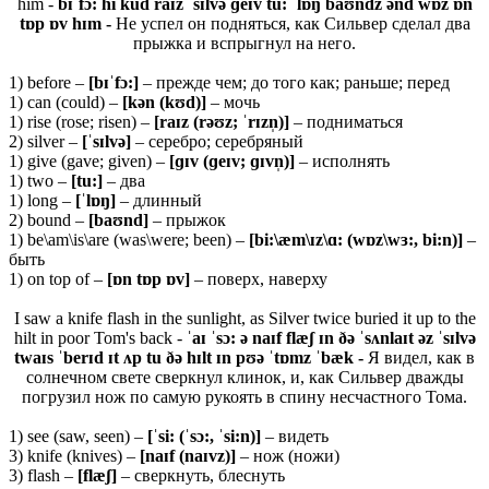
him -
bɪˈfɔ: hi kud raɪz ˈsɪlvə ɡeɪv tu: ˈlɒŋ baʊndz ənd wɒz ɒn
tɒp ɒv hɪm -
Не успел он подняться, как Сильвер сделал два
прыжка и вспрыгнул на него.
1) before –
[
bɪˈ
fɔ:]
– прежде чем; до того как; раньше; перед
1) can (could) –
[
kə
n (
kʊ
d)]
– мочь
1) rise (rose; risen) –
[
raɪ
z (
rəʊ
z; ˈ
rɪ
zn̩)]
– подниматься
2) silver –
[ˈsɪlvə]
– серебро; серебряный
1) give (gave; given) –
[ɡɪ
v (ɡ
eɪ
v; ɡɪ
vn̩)]
– исполнять
1) two –
[
tu:]
– два
1) long –
[ˈlɒŋ]
– длинный
2) bound –
[
baʊ
nd]
– прыжок
1) be\am\is\are (was\were; been) –
[bi:\æm\ɪz\ɑ: (wɒz\wɜ:, bi:n)]
–
быть
1) on top of –
[ɒn tɒp ɒv]
– поверх, наверху
I saw a knife flash in the sunlight, as Silver twice buried it up to the
hilt in poor Tom's back -
ˈaɪ ˈsɔ: ə naɪf flæʃ ɪn ðə ˈsʌnlaɪt əz ˈsɪlvə
twaɪs ˈberɪd ɪt ʌp tu ðə hɪlt ɪn pʊə ˈtɒmz ˈbæk -
Я видел, как в
солнечном свете сверкнул клинок, и, как Сильвер дважды
погрузил нож по самую рукоять в спину несчастного Тома.
1) see (saw, seen) –
[ˈsi: (ˈsɔ:, ˈsi:n)]
– видеть
3) knife (knives) –
[naɪf (naɪvz)]
– нож (ножи)
3) flash –
[flæʃ]
– сверкнуть, блеснуть