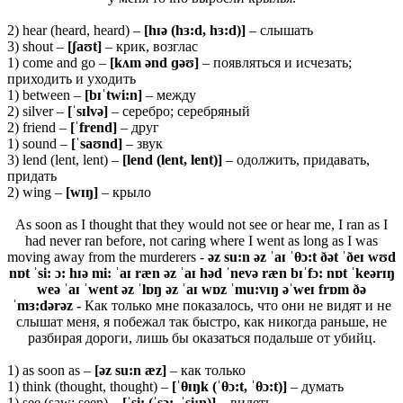
2) hear (heard, heard) –
[
hɪə (
hɜ:
d,
hɜ:
d)]
– слышать
3) shout –
[ʃ
aʊ
t]
– крик, возглас
1) come and go –
[
kʌ
m ə
nd ɡəʊ]
– появляться и исчезать;
приходить и уходить
1) between –
[
bɪˈ
twi:
n]
– между
2) silver –
[ˈ
sɪ
lvə]
– серебро; серебряный
2) friend –
[ˈfrend]
– друг
1) sound –
[ˈsaʊnd]
– звук
3) lend (lent, lent) –
[lend (lent, lent)]
– одолжить, придавать,
придать
2) wing –
[wɪŋ]
– крыло
As soon as I thought that they would not see or hear me, I ran as I
had never ran before, not caring where I went as long as I was
moving away from the murderers -
əz su:n əz ˈaɪ ˈθɔ:t ðət ˈðeɪ wʊd
nɒt ˈsi: ɔ: hɪə mi: ˈaɪ ræn əz ˈaɪ həd ˈnevə ræn bɪˈfɔ: nɒt ˈkeərɪŋ
weə ˈaɪ ˈwent əz ˈlɒŋ əz ˈaɪ wɒz ˈmu:vɪŋ əˈweɪ frɒm ðə
ˈmɜ:dərəz -
Как только мне показалось, что они не видят и не
слышат меня, я побежал так быстро, как никогда раньше, не
разбирая дороги, лишь бы оказаться подальше от убийц.
1) as soon as –
[əz su:n æz]
– как только
1) think (thought, thought) –
[ˈ
θ
ɪŋk (ˈθ
ɔ:t, ˈθ
ɔ:t)]
– думать
1) see (saw; seen) –
[ˈsi: (ˈsɔ:, ˈsi:n)]
– видеть