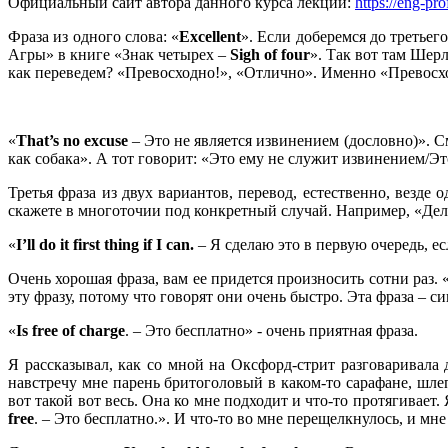
Официальный сайт автора данного курса лекций:
https://eng-pro
Фраза из одного слова: «
Excellent
». Если доберемся до третьег
Агры» в книге «Знак четырех –
Sigh
of
four
». Так вот там Шер
как переведем? «Превосходно!», «Отлично». Именно «Превосхо
«
That’
s
no
excuse
– Это не является извинением (дословно)». См
как собака». А тот говорит: «Это ему не служит извинением/Это
Третья фраза из двух вариантов, перевод, естественно, везде 
скажете в многоточии под конкретный случай. Например, «Дело 
«
I’
ll
do
it
first
thing
if
I
can.
– Я сделаю это в первую очередь, е
Очень хорошая фраза, вам ее придется произносить сотни раз. 
эту фразу, потому что говорят они очень быстро. Эта фраза – 
«
Is
free
of
charge
. – Это бесплатно» - очень приятная фраза.
Я рассказывал, как со мной на Оксфорд-стрит разговаривала
навстречу мне парень бритоголовый в каком-то сарафане, шлеп
вот такой вот весь. Она ко мне подходит и что-то протягивает
free
. – Это бесплатно.». И что-то во мне перещелкнулось, и мне