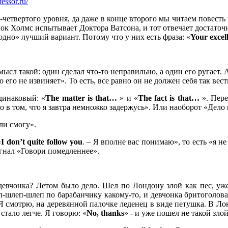
fessor.ru/
о-четвертого уровня, да даже в конце второго мы читаем повест
лок Холмс испытывает Доктора Ватсона, и тот отвечает достато
дно» лучший вариант. Потому что у них есть фраза: «
Your
excel
ысл такой: один сделал что-то неправильно, а один его ругает. А
 его не извиняет». То есть, все равно он не должен себя так вес
одинаковый: «
The
matter
is
that…
» и «
The
fact
is
that…
». Пере
в том, что я завтра немножко задержусь». Или наоборот «Дело в 
сли смогу».
«
I
don’
t
quite
follow
you
. – Я вполне вас понимаю», то есть «я н
сигнал «Говори помедленнее».
 девчонка? Летом было дело. Шел по Лондону злой как пес, уж
-шлеп-шлеп по барабанчику какому-то, и девчонка бритоголовая
. Я смотрю, на деревянной палочке леденец в виде петушка. В Ло
 стало легче. Я говорю: «
No,
thanks
» - и уже пошел не такой зло