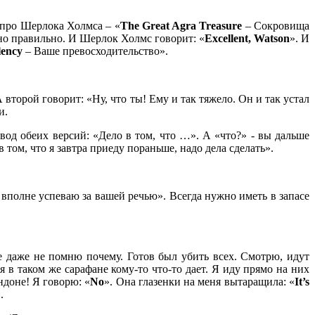
ь про Шерлока Холмса – «
The
Great
Agra
Treasure
– Сокровища
чно правильно. И Шерлок Холмс говорит: «
Excellent,
Watson
». И
lency
– Ваше превосходительство».
 второй говорит: «Ну, что ты! Ему и так тяжело. Он и так устал
ти.
вод обеих версий: «Дело в том, что …». А «что?» - вы дальше
том, что я завтра приеду пораньше, надо дела сделать».
е вполне успеваю за вашей речью». Всегда нужно иметь в запасе
е даже не помню почему. Готов был убить всех. Смотрю, идут
 в таком же сарафане кому-то что-то дает. Я иду прямо на них
ндоне! Я говорю: «
No
». Она глазенки на меня вытаращила: «
It’
s
й.