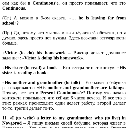
сам как бы в
Continuous
’е, он просто показывает, что это
Continuous
.
(Ст.) А можно в 9-ом сказать «…
he is leaving far from
school
»?
(Пр.) Да, потому что мы знаем «жить\учиться\работать», но я
думаю, здесь просто нет нужды. Здесь все-таки регулярности
больше.
«
Victor (
to
do)
his
homework
– Виктор делает домашнее
задание»: «
Victor
is
doing
his
homework
».
«
His sister (to read) a book
– Его сестра читает книгу»: «
His
sister is reading a book
».
«
His mother and grandmother (to talk)
– Его мама и бабушка
разговаривают»: «
His mother and grandmother are talking
».
Почему все это в
Present
Continuous
’е? Потому что начало
контекста показывает, что сейчас 6 часов вечера. И все это в
этих рамках происходит: один делает работу, второй делает
то-то, третий делает то-то.
11. «
I (to write) a letter to my grandmother who (to live) in
Novgorod
– Я пишу письмо своей бабушке, которая живет в