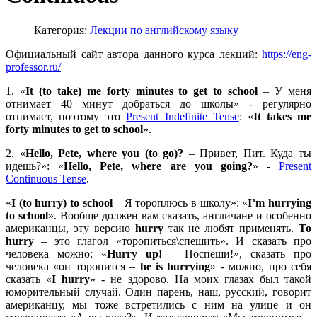
Категория:
Лекции по английскому языку
Официальный сайт автора данного курса лекций:
https://eng-
professor.ru/
1. «
It (to take) me forty minutes to get to school
– У меня
отнимает 40 минут добраться до школы» - регулярно
отнимает, поэтому это
Present Indefinite Tense
: «
It takes me
forty minutes to get to school
».
2. «
Hello, Pete, where you (to go)?
– Привет, Пит. Куда ты
идешь?»: «
Hello, Pete, where are you going?
» -
Present
Continuous Tense
.
«
I (to hurry) to school
– Я тороплюсь в школу»: «
I’m hurrying
to school
». Вообще должен вам сказать, англичане и особенно
американцы, эту версию
hurry
так не любят применять.
To
hurry
– это глагол «торопиться\спешить». И сказать про
человека можно: «
Hurry
up!
– Поспеши!», сказать про
человека «он торопится –
he
is
hurrying
» - можно, про себя
сказать «
I
hurry
» - не здорово. На моих глазах был такой
юморительный случай. Один парень, наш, русский, говорит
американцу, мы тоже встретились с ним на улице и он