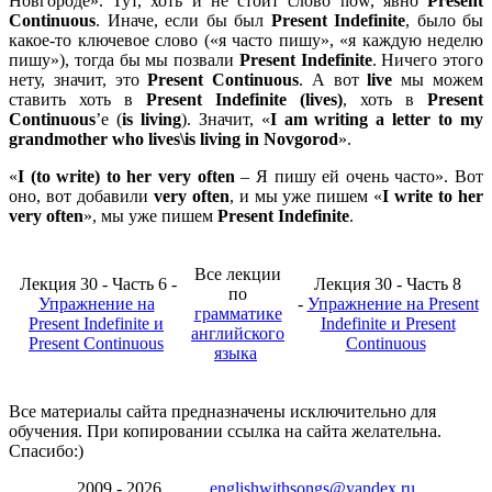
Новгороде». Тут, хоть и не стоит слово now, явно
Present
Continuous
. Иначе, если бы был
Present
Indefinite
, было бы
какое-то ключевое слово («я часто пишу», «я каждую неделю
пишу»), тогда бы мы позвали
Present
Indefinite
. Ничего этого
нету, значит, это
Present
Continuous
. А вот
live
мы можем
ставить хоть в
Present
Indefinite (
lives)
, хоть в
Present
Continuous
’е (
is
living
). Значит, «
I am writing a letter to my
grandmother who lives\is living in Novgorod
».
«
I (to write) to her very often
– Я пишу ей очень часто». Вот
оно, вот добавили
very often
, и мы уже пишем «
I write to her
very often
», мы уже пишем
Present Indefinite
.
Все лекции
Лекция 30 - Часть 6 -
Лекция 30 - Часть 8
по
Упражнение на
-
Упражнение на Present
грамматике
Present Indefinite и
Indefinite и Present
английского
Present Continuous
Continuous
языка
Все материалы сайта предназначены исключительно для
обучения. При копировании ссылка на сайта желательна.
Спасибо:)
2009 - 2026
englishwithsongs@yandex.ru