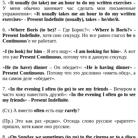
5. «
It usually (to take) me an hour to do my written exercises
–
У меня обычно занимает час сделать мои письменные
упражнения»: «
It usually takes me an hour to do my written
exercises
» -
Present Indefinite (usually), takes – he/she/it.
6. «
Where Boris (to be)?
– Где Борис?»: «
Where is Boris?» -
Present Indefinite
, хотя сию секунду. Но все равно глагол
be
в
Continuous
’е не работает.
«
I (to look) for him
– Я его ищу»: «
I am looking for him
». А вот
это уже
Present
Continuous
, потому что в данную секунду.
«
He (to have) dinner
– Он обедает»: «
He is having dinner
» -
Present Continuous
. Потому что это дословно «иметь обед», а
на самом деле «обедает».
7. «
In the evening I often (to go) to see my friends
– Вечером я
часто хожу навестить друзей»: «
In the evening I often go to see
my friends
» -
Present Indefinite
.
(Ст.) А вместо
often
есть еще
rarely
?
(Пр.) Это как раз «редко». Отсюда слово русское «раритет»
пришло, хотя какое оно русское.
8. «
On Sunday we sometimes (to go) to the cinema or to a disco