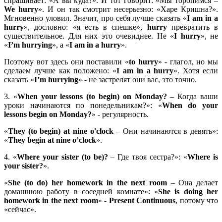
спрашивает: «А вы куда?». И тот говорит: «Мы торопимся –
We
hurry
». И он так смотрит несерьезно: «Харе Кришна?».
Мгновенно уловил. Значит, про себя лучше сказать «
I
am
in
a
hurry
», дословно: «я есть в спешке»,
hurry
превратить в
существительное. Для них это очевиднее. Не «
I
hurry
», не
«
I’
m
hurrying
», а «
I
am
in
a
hurry
».
Поэтому вот здесь они поставили «
to
hurry
» - глагол, но мы
сделаем лучше как положено: «
I
am
in
a
hurry
». Хотя если
сказать «
I’
m
hurrying
» - не застрелят они вас, это точно.
3. «
When your lessons (to begin) on Mon­day?
– Когда ваши
уроки начинаются по понедельникам?»: «
When do your
lessons begin on Monday?
» - регулярность.
«
They (to begin) at nine o'clock
– Они начинаются в девять»:
«
They begin at nine o’clock
».
4. «
Where your sister (to be)?
– Где твоя сестра?»: «
Where is
your sister?
».
«
She (to do) her homework in the next room
– Она делает
домашнюю работу в соседней комнате»: «
She is doing her
homework in the next room
» -
Present Continuous
, потому что
«сейчас».