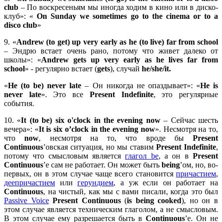
club
– По воскресеньям мы иногда ходим в кино или в диско-
клуб»: «
On Sunday we sometimes go to the cinema or to a
disco club
»
9. «
Andrew (to get) up very early as he (to live) far from school
– Эндрю встает очень рано, потому что живет далеко от
школы»: «
Andrew gets up very early as he lives far from
school
» - регулярно встает (
gets
), случай
he/she/it.
«
He (to be) never late
– Он никогда не опаздывает»: «
He is
never late
». Это все
Present Indefinite
, это регулярные
события.
10. «
It (to be) six o'clock in the evening now
– Сейчас шесть
вечера»: «
It is six o’clock in the evening now
». Несмотря на то,
что
now
, несмотря на то, что вроде бы
Present
Continuous
’овская ситуация, но мы ставим
Present
Indefinite
,
потому что смысловым является
глагол be
, а он в
Present
Continuous
’е сам не работает. Он может быть
being
’ом, но, во-
первых, он в этом случае чаще всего становится
причастием
,
деепричастием
или
герундием
, а уж если он работает на
Continuous
, на чистый, как мы с вами писали, когда это был
Passive Voice
Present
Continuous
(
is
being
cooked
), но он в
этом случае является техническим глаголом, а не смысловым.
В этом случае ему разрешается быть в
Continuous
’е. Он не