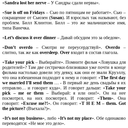
«
Sandra
lost
her
nerve
– У Сандры сдали нервы».
«
Sue
is
off
on
Fridays
– Сью по пятницам не работает». Сью –
сокращение от Сьюзен (
Susan
). И взрослых так называют, без
проблем. Билл Клинтон. Билл – это же мальчишеское имя,
типа Ванечка.
«
Let’s discuss it over dinner
– Давай обсудим это за обедом».
«
Don’
t
overdo
– Смотри не переусердствуй».
Overdo
–
слитно, так же как
oversleep
.
Over
входит в состав глагола.
«
Take
your
pick
– Выбирайте». Помните фильм «Ловушка для
родителей»? Там две сестрички-близняшки уже почти в конце
фильма настолько довели эту девку, как они ее звали Круэллу,
что она взбешенная подходит к нему и говорит: «
The
first
day
we
married
I’
ll
send
them
… - В первый же день свадьбы я их
отправлю… и говорит куда». И говорит дальше: «
Take
your
pick –
me
or
them
– Выбирай: я или они!». Он на нее
посмотрел, на них посмотрел. И говорит: «
Them
». Она
говорит: «
Excuse
me?!
». Он говорит: «
T
H
E
M –
them.
Got
the picture?
(Въехала?)».
«
It’s not my business
», либо «
It’s not my place
». Обе одинаково
переводятся: «Не мое это дело».