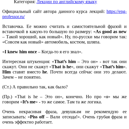
Категория:
Лекции по английскому языку
Официальный сайт автора данного курса лекций:
https://eng-
professor.ru/
Вставочка. Ее можно считать и самостоятельной фразой и
вставочкой в какую-то большую по размеру: «
As
good
as
new
– Такой хороший, как новый». Ну, по-русски мы говорим так:
«Совсем как новый» автомобиль, костюм, шляпа.
«
I
knew
him
once
– Когда-то я его знал».
Интересная штукенция: «
That’
s
him
– Это он» - вот так они
скажут. Они не скажут «
That
is
he
», они скажут «
That’
s
him
».
Him
ставят вместо
he
. Почти всегда сейчас они это делают.
Зачем – не понятно.
(Ст.) А правильно так, как было?
(Пр.) «That is he – Это он», конечно. Но про «я» мы же
говорим «
It’
s
me
» - то же самое. Там та же логика.
Очень некрасивая фраза, девушкам не рекомендую ее
записывать: «
Piss
off
– Вали отсюда!». Очень грубая фраза и
очень эффектно работает.