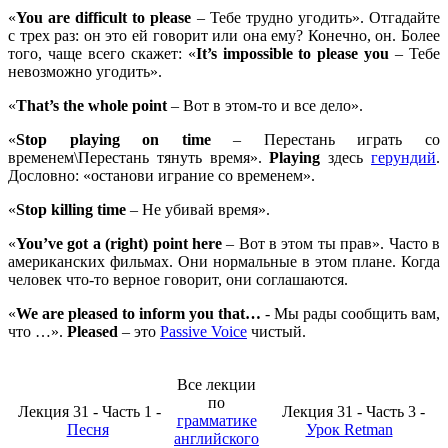
«
You are difficult to please
– Тебе трудно угодить». Отгадайте
с трех раз: он это ей говорит или она ему? Конечно, он. Более
того, чаще всего скажет: «
It’
s
impossible
to
please
you
– Тебе
невозможно угодить».
«
That’
s
the
whole
point
– Вот в этом-то и все дело».
«
Stop
playing
on
time
– Перестань играть со
временем\Перестань тянуть время».
Playing
здесь
герундий
.
Дословно: «останови играние со временем».
«
Stop
killing
time
– Не убивай время».
«
You’ve got a (right) point here
– Вот в этом ты прав». Часто в
американских фильмах. Они нормальные в этом плане. Когда
человек что-то верное говорит, они соглашаются.
«
We
are
pleased
to
inform
you
that…
- Мы рады сообщить вам,
что …».
Pleased
– это
Passive Voice
чистый.
Все лекции
по
Лекция 31 - Часть 1 -
Лекция 31 - Часть 3 -
грамматике
Песня
Урок Retman
английского