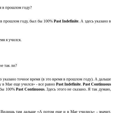
мя в прошлом году?
о в прошлом году, был бы 100%
Past
Indefinite
. А здесь указано в
мя я учился.
не так ли?
о указано точное время (в это время в прошлом году). А дальше
у в Мае еще учился» - все равно
Past
Indefinite
.
Past
Continuous
л бы 100%
Past
Continuous
. Здесь этого не сказано. Я так думаю,
ь. Видишь там дальше «А потом еще и в Мае учились» - значит,