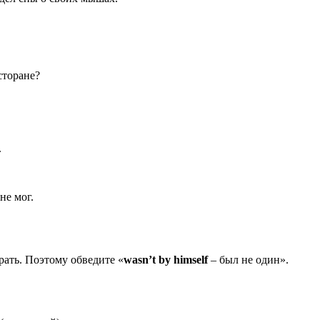
сторане?
.
не мог.
рать. Поэтому обведите «
wasn’
t
by
himself
– был не один».