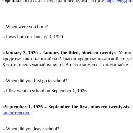
Официальный сайт автора данного курса лекций:
https://eng-pro
- When were you born?
- I was born on January 3, 1920.
«
January 3, 1920 - January the third, nineteen twenty
». У них
«родить» как по-английски? Глагол «родить» по-английски уж
Кстати, очень умный вариант. Вот эти моменты запоминайте.
- When did you first go to school?
- I first went to school on September 1, 1926.
«
September 1, 1926 – September the first, nineteen twenty-six
»
числительное
.
- When did you leave school?