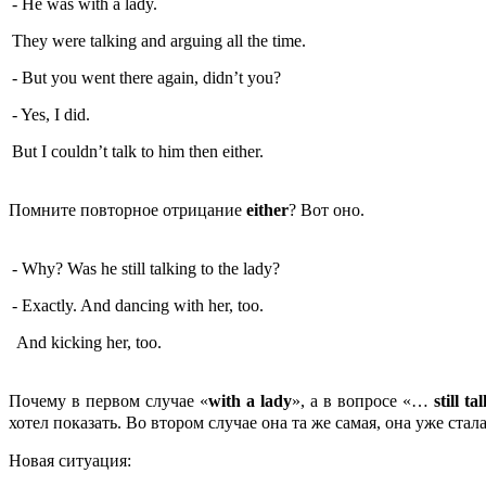
- He was with a lady.
They were talking and arguing all the time.
- But you went there again, didn’t you?
- Yes, I did.
But I couldn’t talk to him then either.
Помните повторное отрицание
either
? Вот оно.
- Why? Was he still talking to the lady?
- Exactly. And dancing with her, too.
And kicking her, too.
Почему в первом случае «
with
a
lady
», а в вопросе «…
still
ta
хотел показать. Во втором случае она та же самая, она уже стал
Новая ситуация: