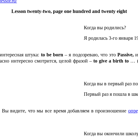
fessor.ru/
Lesson twenty-two, page one hundred and twenty eight
Когда вы родились?
Я родилась 3-го января 1
 интересная штука:
to
be
born
– я подозреваю, что это
Passive,
и
асно интересно смотрится, целой фразой –
to
give
a
birth
to
… (
Когда вы в первый раз п
Первый раз я пошла в шко
. Вы видите, что мы все время добавляем в произношение
опр
Когда вы окончили школ