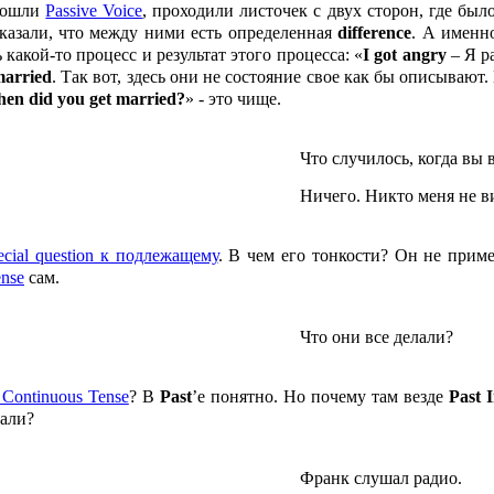
прошли
Passive Voice
, проходили листочек с двух сторон, где был
сказали, что между ними есть определенная
difference
. А именн
 какой-то процесс и результат этого процесса: «
I
got
angry
– Я ра
arried
. Так вот, здесь они не состояние свое как бы описывают
hen
did
you
get
married?
» - это чище.
Что случилось, когда вы
Ничего. Никто меня не в
ecial question к подлежащему
. В чем его тонкости? Он не прим
ense
сам.
Что они все делали?
 Continuous Tense
? В
Past
’е понятно. Но почему там везде
Past
I
лали?
Франк слушал радио.