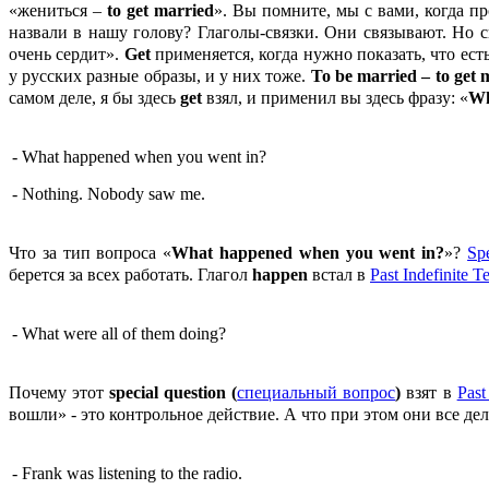
«жениться –
to
get
married
». Вы помните, мы с вами, когда 
назвали в нашу голову? Глаголы-связки. Они связывают. Но 
очень сердит».
Get
применяется, когда нужно показать, что есть
у русских разные образы, и у них тоже.
To
be
married –
to
get
m
самом деле, я бы здесь
get
взял, и применил вы здесь фразу: «
W
- What happened when you went in?
- Nothing. Nobody saw me.
Что за тип вопроса «
What happened when you went in?
»?
Sp
берется за всех работать. Глагол
happen
встал в
Past Indefinite T
- What were all of them doing?
Почему этот
special question (
специальный вопрос
)
взят в
Past
вошли» - это контрольное действие. А что при этом они все де
- Frank was listening to the radio.