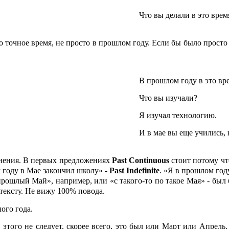
Что вы делали в это вре
о точное время, не просто в прошлом году. Если бы было прост
В прошлом году в это вре
Что вы изучали?
Я изучал технологию.
И в мае вы еще учились, 
мнения. В первых предложениях
Past
Continuous
стоит потому чт
 году в Мае закончил школу» -
Past
Indefinite
. «Я в прошлом год
 прошлый Май», например, или «с такого-то по такое Мая» - бы
ексту. Не вижу 100% повода.
ого года.
аз этого не следует, скорее всего, это был или Март или Апрел