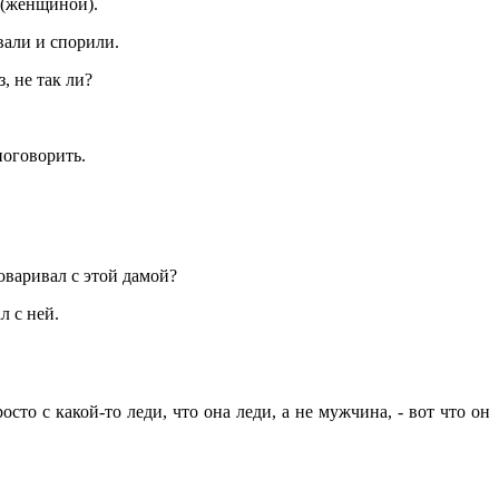
 (женщиной).
вали и спорили.
, не так ли?
поговорить.
оваривал с этой дамой?
л с ней.
осто с какой-то леди, что она леди, а не мужчина, - вот что он