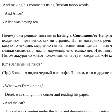
And making his comments using Russian taboo words.
- And Alice?
- Alice was having tea.
Почему они решили поставить
having
в
Continuous
’е? Непря
полдник» - правильно, как ни странно. Почти наверняка, речь
какую-то лекцию, медленно так на часики подглядишь – пять ча
сливки сякие, сыр, масло, мармелад, чего только нет. И вот к
Потом аккуратно живот положишь на парту и говоришь: «Не кант
(Ст.) Зеленый не пьют?
(Пр.) Больше я видел черный или кофе. Причем, и то и другое 
- What was Derek doing?
- Derek was sitting in the corner and reading his paper.
- And the cat?
- The cat was sleeping under the table and dreaming about his mice.