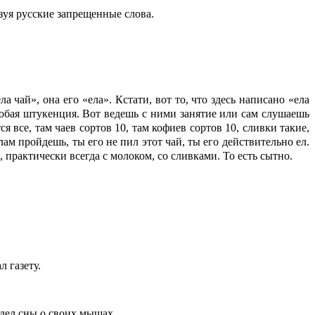
уя русские запрещенные слова.
а чай», она его «ела». Кстати, вот то, что здесь написано «ела
собая штукенция. Вот ведешь с ними занятие или сам слушаешь
 все, там чаев сортов 10, там кофиев сортов 10, сливки такие,
ам пройдешь, ты его не пил этот чай, ты его действительно ел.
 практически всегда с молоком, со сливками. То есть сытно.
л газету.
идел сны о своих мышах.