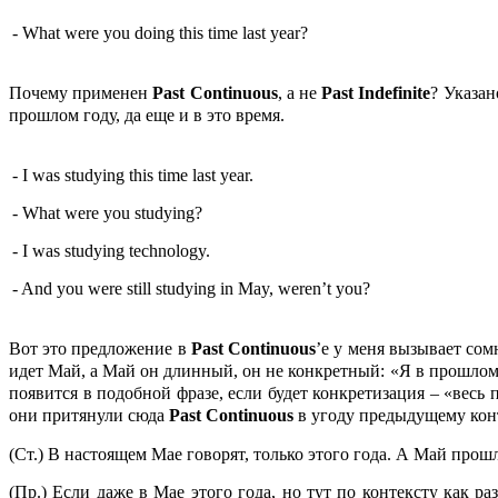
- What were you doing this time last year?
Почему применен
Past Continuous
, а не
Past Indefinite
? Указан
прошлом году, да еще и в это время.
- I was studying this time last year.
- What were you studying?
- I was studying technology.
- And you were still studying in May, weren’t you?
Вот это предложение в
Past
Continuous
’е у меня вызывает со
идет Май, а Май он длинный, он не конкретный: «Я в прошлом
появится в подобной фразе, если будет конкретизация – «весь
они притянули сюда
Past
Continuous
в угоду предыдущему конт
(Ст.) В настоящем Мае говорят, только этого года. А Май прошл
(Пр.) Если даже в Мае этого года, но тут по контексту как р