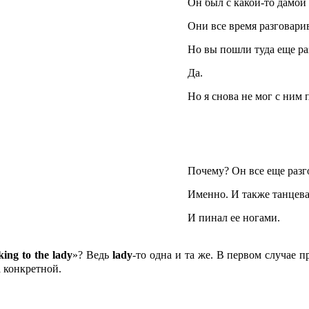
Он был с какой-то дамой
Они все время разговари
Но вы пошли туда еще раз
Да.
Но я снова не мог с ним 
Почему? Он все еще разг
Именно. И также танцева
И пинал ее ногами.
lking
to
the
lady
»? Ведь
lady
-то одна и та же. В первом случае пр
а конкретной.