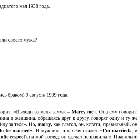
дцатого мая 1938 года.
или своего мужа?
ь браком) 9 августа 1939 года.
ворит: «Выходи за меня замуж –
Marry
me
». Она ему говорит:
чина и женщина, обращаясь друг к другу, говорят одну и ту же
йду за тебя». Но,
marry
, как глагол, он, кстати, правильный, он
to
be
married
». И мужчина про себя скажет «
I’
m
married
», и
antic
respect
), на мой взгляд. он сделал неправильно. Правильно