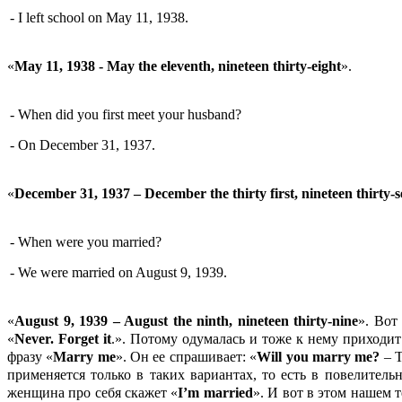
- I left school on May 11, 1938.
«
May 11, 1938 - May the eleventh, nineteen thirty-eight
».
- When did you first meet your husband?
- On December 31, 1937.
«
December 31, 1937 – December the thirty first, nineteen thirty-
- When were you married?
- We were married on August 9, 1939.
«
August 9, 1939 – August the ninth, nineteen thirty-nine
». Вот
«
Never.
Forget
it
.». Потому одумалась и тоже к нему приходит
фразу «
Marry
me
». Он ее спрашивает: «
Will
you
marry
me?
– Т
применяется только в таких вариантах, то есть в повелите
женщина про себя скажет «
I’
m
married
». И вот в этом нашем т