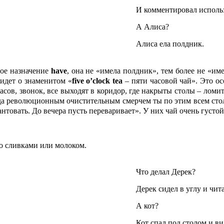
И комментировал использ
А Алиса?
Алиса ела полдник.
мое назначение
have
, она не «имела полдник», тем более не «имел
 идет о знаменитом «
five
o’
clock
tea
– пяти часовой чай». Это о
сов, звонок, все выходят в коридор, где накрыты столы – ломится
огда революционным очистительным смерчем ты по этим всем стол
овать. До вечера пусть переваривает». У них чай очень густой,
со сливками или молоком.
Что делал Дерек?
Дерек сидел в углу и чита
А кот?
Кот спал под столом и в