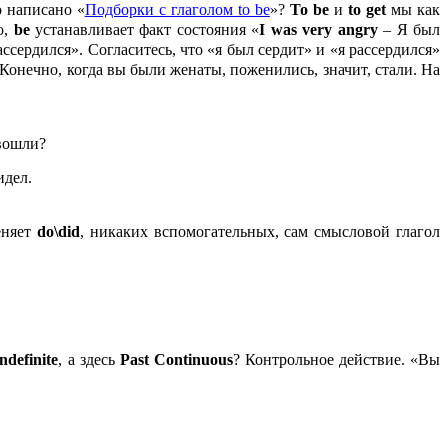
о написано «
Подборки с глаголом to be
»?
To
be
и
to
get
мы как
о,
be
устанавливает факт состояния «
I
was
very
angry
– Я был
ссердился». Согласитесь, что «я был сердит» и «я рассердился»
. Конечно, когда вы были женаты, поженились, значит, стали. На
 вошли?
идел.
еняет
do\
did
, никаких вспомогательных, сам смысловой глагол
ndefinite
, а здесь
Past
Continuous
? Контрольное действие. «Вы