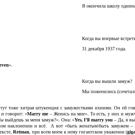
Я окончила школу одинна
Когда вы впервые встрет
31 декабря 1937 года.
seven
».
Когда вы вышли замуж?
Мы поженились (сочеталис
 тут тоже хитрая штукенция с замужествами ихними. Он ей го
 и говорит: «
Marry
me
– Женись на мне». То есть, у них и муж
ы выйдешь за меня замуж?». Она: «
Yes,
I’
ll
marry
you
– Да, я вы
льном наклонении и всё. А вот «быть женатым\быть замужем –
ексте,
Retman
, при всем моем к нему гигантском уважении (
gig