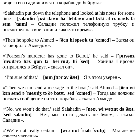
видела его садившимся на корабль до Бейрута».
«Salahadin put down the telephone and looked at his notes for some
time –
[
sala:
din ˈ
pʊ
t
daʊ
n ðə ˈ
telɪ
fəʊ
n ə
nd
lʊ
kt ə
t ɪ
z
nəʊ
ts
fə
sə
m ˈ
taɪ
m]
– Саладин положил телефонную трубку и
посмотрел на свои записи какое-то время».
«Then he spoke to Ahmed –
[ð
en
hi
spəʊ
k
tu ˈɑ:
med]
– Затем он
заговорил с Ахмедом».
«‘Pearson’s murderer has gone to Beirut,’ he said –
[ˈ
pɪ
rsə
nz
ˈ
mɜ:
də
rə
hə
z ɡɒ
n
tə ˌ
beɪˈ
ru:
t,
hi ˈ
sed]
– Убийца Пирсона
отправился в Бейрут, - сказал он».
«‘I’m sure of that.’ –
[
aɪ
m ʃʊə
r ə
v ðæ
t]
– Я в этом уверен».
«‘Then we can send a message to the boat,’ said Ahmed –
[ð
en
wi
kə
n
send ə ˈ
mesɪ
dʒ
tə ðə
bəʊ
t, ˈ
sed ˈɑ:
med]
– Тогда мы должны
послать сообщение на этот корабль, - сказал Ахмед».
«‘No, we won’t do that,’ said Salahadin –
[
nəʊ,
wi
wəʊ
nt
də ðæ
t,
ˈ
sed
sala:
din]
– Нет, мы этого делать не будем, - сказал
Саладин».
«‘We’re not really certain –
[
wɪə
nɒ
t ˈ
rɪə
li ˈ
sɜ:
tn̩]
– Мы же не
совсем уверены».