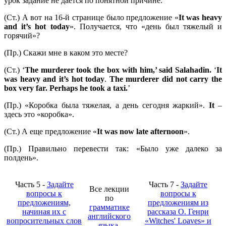
урок задание не дается по понятной причине.
(Ст.) А вот на 16-й странице было предложение «
It
was
heavy
and
it’
s
hot
today
». Получается, что «день был тяжелый и
горячий»?
(Пр.) Скажи мне в каком это месте?
(Ст.) ‘
The murderer took the box with him,’ said Salahadin.
‘
It
was heavy and it’s hot today
.
The murderer did not carry the
box very far. Perhaps he took a taxi.
’
(Пр.) «Коробка была тяжелая, а день сегодня жаркий».
It
–
здесь это «коробка».
(Ст.) А еще предложение «
It was now late afternoon
».
(Пр.) Правильно перевести так: «Было уже далеко за
полдень».
Часть 5 -
Задайте
Часть 7 -
Задайте
Все лекции
вопросы к
вопросы к
по
предложениям,
предложениям из
грамматике
начиная их с
рассказа О. Генри
английского
вопросительных слов
«Witches' Loaves» и
языка