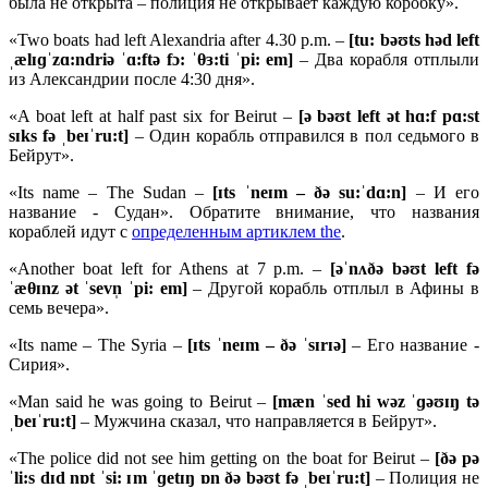
была не открыта – полиция не открывает каждую коробку».
«Two boats had left Alexandria after 4.30 p.m. –
[tu: bəʊts həd left
ˌælɪɡˈzɑ:ndriə ˈɑ:ftə fɔ: ˈθɜ:ti ˈpi: em]
– Два корабля отплыли
из Александрии после 4:30 дня».
«A boat left at half past six for Beirut –
[ə bəʊt left ət hɑ:f pɑ:st
sɪks fə ˌbeɪˈru:t]
– Один корабль отправился в пол седьмого в
Бейрут».
«Its name – The Sudan –
[ɪts ˈneɪm – ðə su:ˈdɑ:n]
– И его
название - Судан». Обратите внимание, что названия
кораблей идут с
определенным артиклем the
.
«Another boat left for Athens at 7 p.m. –
[əˈ
nʌðə
bəʊ
t
left
fə
ˈæ
θɪ
nz ə
t ˈ
sevn̩ ˈ
pi:
em]
– Другой корабль отплыл в Афины в
семь вечера».
«Its name – The Syria –
[ɪ
ts ˈ
neɪ
m – ðə ˈ
sɪ
rɪə]
– Его название -
Сирия».
«Man said he was going to Beirut –
[
mæ
n ˈ
sed
hi
wə
z ˈɡəʊɪŋ
tə
ˌ
beɪˈ
ru:
t]
– Мужчина сказал, что направляется в Бейрут».
«The police did not see him getting on the boat for Beirut –
[ðə
pə
ˈ
li:
s
dɪ
d
nɒ
t ˈ
si: ɪ
m ˈɡ
etɪŋ ɒ
n ðə
bəʊ
t
fə ˌ
beɪˈ
ru:
t]
– Полиция не