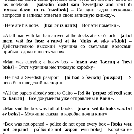
his notebook –
[
sala:
din ˈɑ:
skt
sə
m ˈ
kwestʃə
nz ə
nd
rəʊ
t ð
i
ˈɑ:
nsə
z
daʊ
n ɪ
n ɪ
z ˈ
nəʊ
tbʊ
k]
– Саладин задал несколько
вопросов и записал ответы в свою записную книжку».
«Here are his notes –
[hɪər ər ɪz nəʊts]
– Вот эти пометки».
«A tall man with fair hair arrived at the docks at six o’clock –
[ə tɔ:l
mæn wɪð feə heər əˈraɪvd ət ðə ˈdɒks ət sɪks əˈklɒk]
–
Действительно высокий мужчина со светлыми волосами
прибыл в доки в шесть часов».
«Man was carrying a heavy box –
[mæn wəz ˈkærɪɪŋ ə ˈhevi
bɒks]
– Этот мужчина нес тяжелую коробку».
«He had a Swedish passport –
[hi həd ə ˈswi:dɪʃ ˈpɑ:spɔ:t]
– У
него был шведский паспорт».
«All the papers already sent to Cairo –
[ɔ:l ðə ˈpeɪpəz ɔ:lˈredi sent
tə ˈkaɪrəʊ]
– Все документы уже отправлены в Каин».
«Man said the box was full of books –
[mæn ˈsed ðə bɒks wəz fʊl
əv bʊks]
– Мужчина сказал, в коробка полна книг».
«Box was not opened – police do not open every box –
[bɒks wəz
nɒt ˈəʊpənd – pəˈli:s də nɒt ˈəʊpən ˈevri bɒks]
– Коробка не