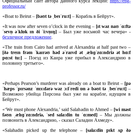
Официальный сайт автора данного курса лекций:
https://eng-
professor.ru/
«Boat to Beirut –
[bəʊt tə ˌbeɪˈru:t]
– Корабль в Бейрут».
«It was now after seven o’clock in the evening –
[ɪ
t
wə
z
naʊ ˈɑ:
ftə
ˈ
sevn̩ əˈ
klɒ
k ɪ
n ð
i ˈ
i:
vn̩ɪŋ]
– Был уже восьмой час вечера» -
безличное предложение
.
«The train from Cairo had arrived at Alexandria at half past two –
[ðə
treɪ
n
frə
m ˈ
kaɪ
rəʊ
hə
d əˈ
raɪ
vd ə
t ˌæ
lɪɡˈ
zɑ:
ndriə ə
t
hɑ:
f
pɑ:
st
tu:]
– Поезд из Каира уже прибыл в Александрию в
половину третьего».
«Perhaps Pearson’s murderer was already on a boat to Beirut –
[
pə
ˈ
hæ
ps ˈ
pɪ
rsə
nz ˈ
mɜ:
də
rə
wə
z ɔ:
lˈ
redi ɒ
n ə
bəʊ
t
tə ˌ
beɪˈ
ru:
t]
–
Возможно убийца Пирсона был уже на корабле, идущим в
Бейрут».
«‘We must phone Alexandria,’ said Salahadin to Ahmed –
[
wi
mə
st
fəʊ
n ˌæ
lɪɡˈ
zɑ:
ndriə, ˈ
sed
sala:
din
tu ˈɑ:
med]
– Мы должны
позвонить в Александрию, - сказал Саладин Ахмеду».
«Salahadin picked up the telephone –
[
sala:
din
pɪ
kt ʌ
p ðə