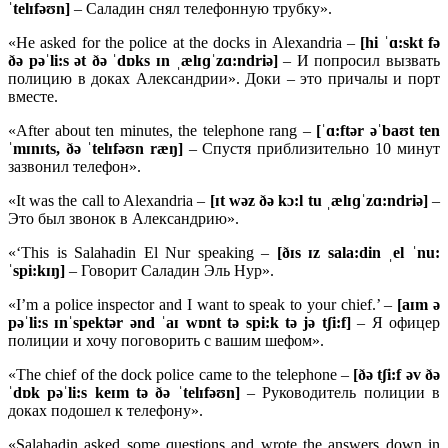
ˈ
telɪ
fəʊ
n]
– Саладин снял телефонную трубку».
«He asked for the police at the docks in Alexandria –
[
hi ˈɑ:
skt
fə
ðə
pəˈ
li:
s ə
t ðə ˈ
dɒ
ks ɪ
n ˌæ
lɪɡˈ
zɑ:
ndriə]
– И попросил вызвать
полицию в доках Александрии». Доки – это причалы и порт
вместе.
«After about ten minutes, the telephone rang –
[ˈɑ:
ftə
r əˈ
baʊ
t
ten
ˈ
mɪ
nɪ
ts, ðə ˈ
telɪ
fəʊ
n
ræŋ]
– Спустя приблизительно 10 минут
зазвонил телефон».
«It was the call to Alexandria –
[ɪ
t
wə
z ðə
kɔ:
l
tu ˌæ
lɪɡˈ
zɑ:
ndriə]
–
Это был звонок в Александрию».
«‘This is Salahadin El Nur speaking –
[ðɪ
s ɪ
z
sala:
din ˌ
el ˈ
nu:
ˈ
spi:
kɪŋ]
– Говорит Саладин Эль Нур».
«I’m a police inspector and I want to speak to your chief.’ –
[
aɪ
m ə
pəˈ
li:
s ɪ
nˈ
spektə
r ə
nd ˈ
aɪ
wɒ
nt
tə
spi:
k
tə
jə
tʃ
i:
f]
– Я офицер
полиции и хочу поговорить с вашим шефом».
«The chief of the dock police came to the telephone –
[ðə
tʃ
i:
f ə
v ðə
ˈ
dɒ
k
pəˈ
li:
s
keɪ
m
tə ðə ˈ
telɪ
fəʊ
n]
– Руководитель полиции в
доках подошел к телефону».
«Salahadin asked some questions and wrote the answers down in