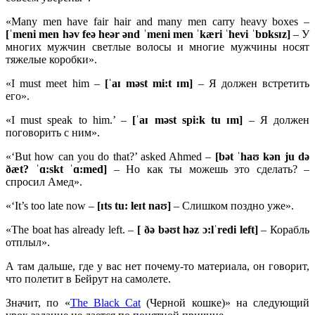
«Many men have fair hair and many men carry heavy boxes –
[ˈ
meni
men
hə
v
feə
heə
r ə
nd ˈ
meni
men ˈ
kæ
ri ˈ
hevi ˈ
bɒ
ksɪ
z]
– У
многих мужчин светлые волосы и многие мужчины носят
тяжелые коробки».
«I must meet him –
[ˈ
aɪ
mə
st
mi:
t ɪ
m]
– Я должен встретить
его».
«I must speak to him.’ –
[ˈaɪ məst spi:k tu ɪm]
– Я должен
поговорить с ним».
«‘But how can you do that?’ asked Ahmed –
[bət ˈhaʊ kən ju də
ðæt?
ˈɑ:
skt ˈɑ:
med]
– Но как ты можешь это сделать? –
спросил Амед».
«‘It’s too late now –
[ɪ
ts
tu:
leɪ
t
naʊ]
– Слишком поздно уже».
«The boat has already left. –
[ ðə bəʊt həz ɔ:lˈredi left]
– Корабль
отплыл».
А там дальше, где у вас нет почему-то материала, он говорит,
что полетит в Бейрут на самолете.
Значит, по «
The Black Cat
(Черной кошке)» на следующий