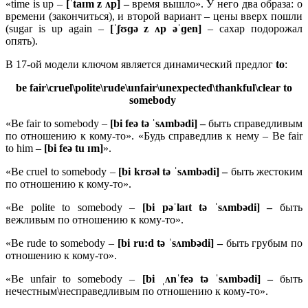
«time is up –
[ˈtaɪm z ʌp] –
время вышло». У него два образа: о
времени (закончиться), и второй вариант – цены вверх пошли
(sugar is up again –
[ˈʃʊɡə z ʌp əˈɡen]
– сахар подорожал
опять).
В 17-ой модели ключом является динамический предлог
to
:
be fair\cruel\polite\rude\unfair\unexpected\thankful\clear to
somebody
«Be fair to somebody –
[bi feə tə ˈsʌmbədi] –
быть справедливым
по отношению к кому-то». «Будь справедлив к нему – Be fair
to him –
[bi feə tu ɪm]
».
«Be cruel to somebody –
[bi krʊəl tə ˈsʌmbədi] –
быть жестоким
по отношению к кому-то».
«Be polite to somebody –
[bi pəˈlaɪt tə ˈsʌmbədi] –
быть
вежливым по отношению к кому-то».
«Be rude to somebody –
[bi ru:d tə ˈsʌmbədi] –
быть грубым по
отношению к кому-то».
«Be unfair to somebody –
[bi ˌʌnˈfeə tə ˈsʌmbədi] –
быть
нечестным\несправедливым по отношению к кому-то».