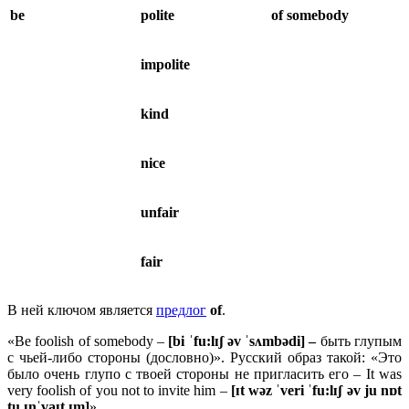
be
polite
of somebody
impolite
kind
nice
unfair
fair
В ней ключом является
предлог
of
.
«Be foolish of somebody –
[bi ˈfu:lɪʃ əv ˈsʌmbədi] –
быть глупым
с чьей-либо стороны (дословно)». Русский образ такой: «Это
было очень глупо с твоей стороны не пригласить его – It was
very foolish of you not to invite him –
[ɪt wəz ˈveri ˈfu:lɪʃ əv ju nɒt
tu ɪnˈvaɪt ɪm]
».