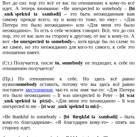
Вот до сих пор это всё от вас по отношению к кому-то всё
идет. А теперь внимание: «Be unexpected to somebody –
[bi
ˌʌnɪkˈspektɪd tə ˈsʌmbədi] –
это быть неожиданным вам
самому прежде всего, ну и кому-то тоже, но ему» - «Для
Питера это было неожиданно» или «Для меня это было
неожиданно». То есть о себе человек говорит. Всё, что до сих
пор, это от вас шло на сторону к другому, от вас к кому-то. А
вот «
be
unexpected
to
somebody
», хотя вроде бы по схеме то
же самое, но это неожиданно для кого-то самого, к себе это
отношение имеет.
(Ст.) Получается, после
to,
somebody
не подходит, к себе по
отношению получается?
(Пр.) По отношению к себе. Но здесь всё равно
нужно
somebody
оставить, потому что вы здесь всё равно
поставите
местоимение
чье-то или имя чье-то: «Для Питера
это было неожиданно
–
It was unexpected to Peter –
[ɪt wəz
ˌʌnɪkˈspektɪd tə ˈpi:tə]
», «Для меня это неожиданно – It was
unexpected to me –
[ɪt wəz ˌʌnɪkˈspektɪd tə mi:]
».
«Be thankful to somebody –
[bi ˈθæŋkfəl tə ˈsʌmbədi] –
быть
кому-то благодарным». «Я благодарен кому-то» - опять на
сторону идет.