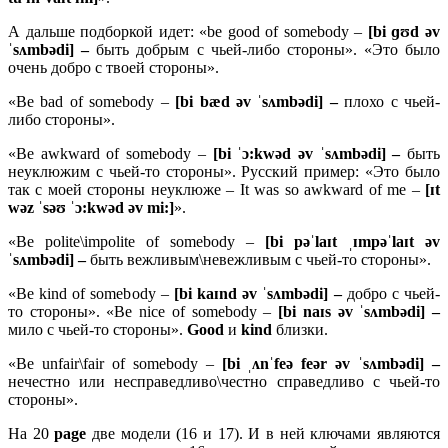
А дальше подборкой идет: «be good of somebody –
[bi ɡʊd əv
ˈsʌmbədi] –
быть добрым с чьей-либо стороны». «Это было
очень добро с твоей стороны».
«Be bad of somebody –
[bi bæd əv ˈsʌmbədi] –
плохо с чьей-
либо стороны».
«Be awkward of somebody –
[bi ˈɔ:kwəd əv ˈsʌmbədi] –
быть
неуклюжим с чьей-то стороны». Русский пример: «Это было
так с моей стороны неуклюже – It was so awkward of me –
[ɪt
wəz ˈsəʊ ˈɔ:kwəd əv mi:]
».
«Be polite\impolite of somebody –
[bi pəˈlaɪt ˌɪmpəˈlaɪt əv
ˈsʌmbədi] –
быть вежливым\невежливым с чьей-то стороны».
«Be kind of somebody –
[bi kaɪnd əv ˈsʌmbədi] –
добро с чьей-
то стороны». «Be nice of somebody –
[bi naɪs əv ˈsʌmbədi] –
мило с чьей-то стороны».
Go
od
и
kind
близки.
«Be unfair\fair of somebody –
[bi ˌʌnˈfeə feər əv ˈsʌmbədi] –
нечестно или несправедливо\честно справедливо с чьей-то
стороны».
На 20
page
две модели (16 и 17). И в ней ключами являются