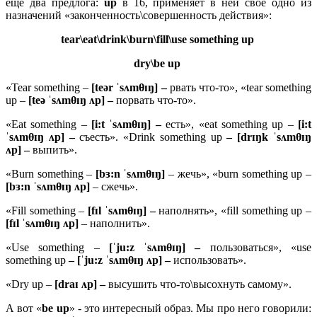
еще два предлога:
up
в 16, применяет в ней свое одно из
назначений «законченность\совершенность действия»:
tear\eat\drink\burn\fill\use something up
dry\be up
«Tear something –
[teər ˈsʌmθɪŋ] –
рвать что-то», «tear something
up –
[teə ˈsʌmθɪŋ ʌp] –
порвать что-то».
«Eat something –
[i:t ˈsʌmθɪŋ] –
есть», «eat something up –
[i:t
ˈsʌmθɪŋ ʌp] –
съесть». «Drink something up
– [drɪŋk ˈsʌmθɪŋ
ʌp] –
выпить».
«Burn something –
[bɜ:n ˈsʌmθɪŋ]
– жечь», «burn something up –
[bɜ:n ˈsʌmθɪŋ ʌp]
– сжечь».
«Fill something –
[fɪl ˈsʌmθɪŋ] –
наполнять», «fill something up –
[fɪl ˈsʌmθɪŋ ʌp]
– наполнить».
«Use something –
[ˈju:z ˈsʌmθɪŋ] –
пользоваться», «use
something up
– [ˈju:z ˈsʌmθɪŋ ʌp] –
использовать».
«Dry up –
[draɪ ʌp] –
высушить что-то\высохнуть самому».
А вот «
be
up
» - это интересный образ. Мы про него говорили: