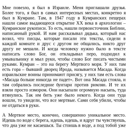
Мне повезло, я был в Израиле. Меня приглашали друзья.
Более того, я был в самых интересных местах, конкретно я
был в Кумране. Там, в 1947 году в Кумранских пещерах
нашли самое выдающееся открытие XX века в археологии –
Кумранские рукописи. То есть, нашли первоисточник Библии,
написанный рукой. И нам рассказывал дядька, который нас
возил, что писцы, которые писали эти тексты, сидели в
каждой комнате и друс с другом не общались, никто друг
другу не мешали. И когда человеку нужно было в тексте
написать слово Бог, он откладывал перо, подходил к
умывальнику и мыл руки, чтобы слово Бог писать чистыми
руками. Кумран – это на берегу Мертвого моря. У них там
есть гора – бывший дворец Ирода, называется Масада. Когда
израильские воины принимают присягу, у них там есть слова
«Масада больше никогда не падет». Вот она Масада стояла, и
там собрались последние бунтари против римлян. И те их
взяли просто измором. Они насыпали огромную насыпь, туда
втянулись. Так им бить уже было некого. Когда они туда
вошли, то увидели, что все мертвые. Сами себя убили, чтобы
не отдаться в руки.
А Мертвое место, конечно, совершенно уникальное место.
Идешь по воде с берега, идешь, идешь, и вдруг ты чувствуешь,
что дна уже не касаешься. Ты стоишь в воде, а под тобой уже