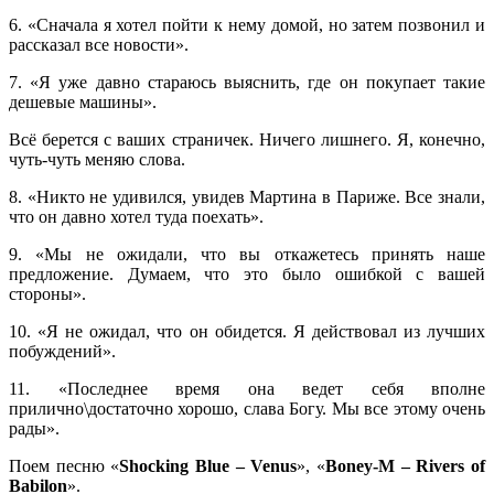
6. «Сначала я хотел пойти к нему домой, но затем позвонил и
рассказал все новости».
7. «Я уже давно стараюсь выяснить, где он покупает такие
дешевые машины».
Всё берется с ваших страничек. Ничего лишнего. Я, конечно,
чуть-чуть меняю слова.
8. «Никто не удивился, увидев Мартина в Париже. Все знали,
что он давно хотел туда поехать».
9. «Мы не ожидали, что вы откажетесь принять наше
предложение. Думаем, что это было ошибкой с вашей
стороны».
10. «Я не ожидал, что он обидется. Я действовал из лучших
побуждений».
11. «Последнее время она ведет себя вполне
прилично\достаточно хорошо, слава Богу. Мы все этому очень
рады».
Поем песню «
Shocking Blue – Venus
», «
Boney-M – Rivers of
Babilon
».