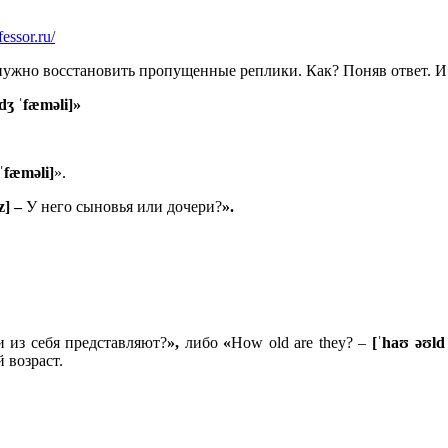
fessor.ru/
нужно восстановить пропущенные реплики. Как? Поняв ответ. И п
:dʒ ˈfæməli]»
 ˈfæməli]
».
z] –
У него сыновья или дочери?
».
и из себя представляют?
»,
либо
«
How old are they? –
[ˈhaʊ əʊld 
 возраст.