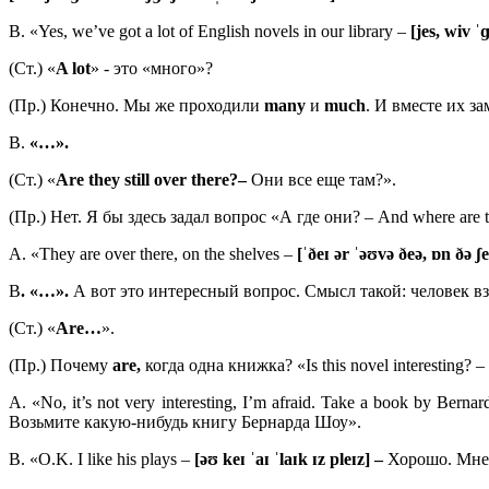
B. «Yes, we’ve got a lot of English novels in our library –
[jes, wiv ˈɡ
(Ст.) «
A
lot
» - это «много»?
(Пр.) Конечно. Мы же проходили
many
и
much
. И вместе их з
B.
«…».
(Ст.) «
Are they still over there?–
Они все еще там?».
(Пр.) Нет. Я бы здесь задал вопрос «А где они? – And where are 
A. «They are over there, on the shelves –
[ˈðeɪ ər ˈəʊvə ðeə, ɒn ðə ʃe
B
. «…».
А вот это интересный вопрос. Смысл такой: человек в
(Ст.) «
Are…
».
(Пр.) Почему
are,
когда одна книжка? «Is this novel interesting? –
A. «No, it’s not very interesting, I’m afraid. Take a book by Berna
Возьмите какую-нибудь книгу Бернарда Шоу».
B. «O.K. I like his plays –
[əʊ keɪ ˈaɪ ˈlaɪk ɪz pleɪz] –
Хорошо. Мне 