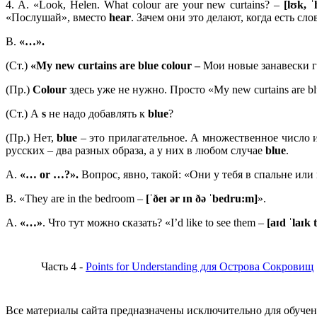
4. A. «Look, Helen. What colour are your new curtains? –
[lʊk, ˈh
«Послушай», вместо
hear
. Зачем они это делают, когда есть сл
B.
«…».
(Ст.)
«
My
new
curtains
are
blue
colour –
Мои новые занавески г
(Пр.)
Colour
здесь уже не нужно. Просто «My new curtains are bl
(Ст.) А
s
не надо добавлять к
blue
?
(Пр.) Нет,
blue
– это прилагательное. А множественное число им
русских – два разных образа, а у них в любом случае
blue
.
A.
«…
or …?».
Вопрос, явно, такой: «Они у тебя в спальне или на
B. «They are in the bedroom –
[ˈðeɪ ər ɪn ðə ˈbedru:m]
».
A.
«…»
. Что тут можно сказать? «I’d like to see them –
[aɪd ˈlaɪk 
Часть 4 -
Points for Understanding для Острова Сокровищ
Все материалы сайта предназначены исключительно для обучен