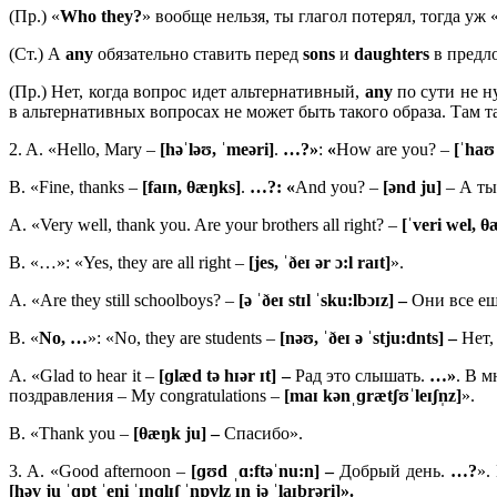
(Пр.) «
Who
they?
» вообще нельзя, ты глагол потерял, тогда уж 
(Ст.) А
any
обязательно ставить перед
sons
и
daughters
в предл
(Пр.) Нет, когда вопрос идет альтернативный,
any
по сути не 
в альтернативных вопросах не может быть такого образа. Там т
2. A. «Hello, Mary –
[
həˈ
ləʊ, ˈ
meə
ri]
.
…?»
:
«
How are you? –
[ˈ
haʊ
B. «Fine, thanks –
[faɪn, θæŋks]
.
…?: «
And you? –
[ənd ju]
– А ты
A. «Very well, thank you. Are your brothers all right? –
[ˈveri wel, θæ
B. «…»: «Yes, they are all right –
[jes, ˈðeɪ ər ɔ:l raɪt]
».
A. «Are they still schoolboys? –
[ə ˈðeɪ stɪl ˈsku:lbɔɪz] –
Они все ещ
B. «
No, …
»: «No, they are students –
[nəʊ, ˈðeɪ ə ˈstju:dnts] –
Нет,
A. «Glad to hear it –
[ɡ
læ
d
tə
hɪə
r ɪ
t] –
Рад это слышать.
…»
. В м
поздравления – My congratulations –
[maɪ kənˌɡrætʃʊˈleɪʃn̩z]
».
B. «Thank you –
[θæŋk ju] –
Спасибо».
3. A. «Good afternoon –
[ɡʊd ˌɑ:ftəˈnu:n] –
Добрый день.
…?
».
[həv ju ˈɡɒt ˈeni ˈɪŋɡlɪʃ ˈnɒvl̩z ɪn jə ˈlaɪbrəri]».