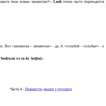
цвета твои новые занавески?».
Look
очень часто переводится
 Вот «занавеска – занавески» - да. А «голубой – голубые» - у
 ˈbedru:m ɔ:r ɪn ðə ˈkɪtʃɪn]
».
Часть 6 -
Перевести диалог с русского