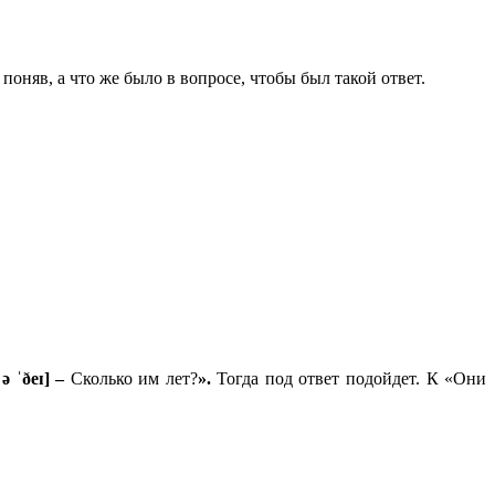
оняв, а что же было в вопросе, чтобы был такой ответ.
ə ˈðeɪ] –
Сколько им лет?
».
Тогда под ответ подойдет. К «Они