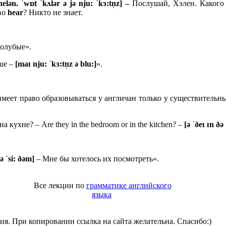
elən. ˈwɒt ˈkʌlər ə jə nju: ˈkɜ:tn̩z] –
Послушай, Хэлен. Какого 
ово
hear
? Никто не знает.
олубые».
ue –
[maɪ nju: ˈkɜ:tn̩z ə blu:]
».
еет право образовываться у англичан только у существительных.
 кухне? – Are they in the bedroom or in the kitchen? –
[ə ˈðeɪ ɪn ðə
tə ˈsi: ðəm]
– Мне бы хотелось их посмотреть».
Все лекции по
грамматике английского
языка
ия. При копировании ссылка на сайта желательна. Спасибо:)