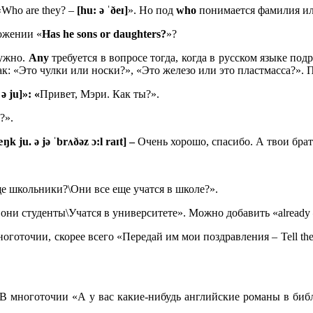
«Who are they? –
[hu: ə ˈðeɪ]
». Но под
who
понимается фамилия или
ожении «
Has
he
sons
or
daughters?
»?
нужно.
Any
требуется в вопросе тогда, когда в русском языке под
ак: «Это чулки или носки?», «Это железо или это пластмасса?».
 ə
ju]»: «
Привет, Мэри. Как ты?».
?».
ŋk ju. ə jə ˈbrʌðəz ɔ:l raɪt] –
Очень хорошо, спасибо. А твои брат
е школьники?\Они все еще учатся в школе?».
 они студенты\Учатся в университете». Можно добавить «already
ноготочии, скорее всего «Передай им мои поздравления – Tell they
 В многоточии «А у вас какие-нибудь английские романы в библиот