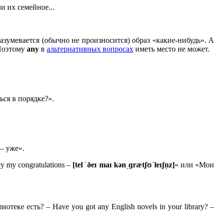
 их семейное...
разумевается (обычно не произносится) образ «какие-нибудь». А
 Поэтому
any
в
альтернативных вопросах
иметь место не может.
ься в порядке?».
 – уже».
 my congratulations –
[tel ˈðeɪ maɪ kənˌɡrætʃʊˈleɪʃn̩z]
» или «Мои
еке есть? – Have you got any English novels in your library? –