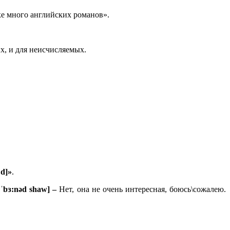
е много английских романов».
ых, и для неисчисляемых.
ʊd]»
.
ɪ ˈbɜ:nəd shaw] –
Нет, она не очень интересная, боюсь\сожалею.