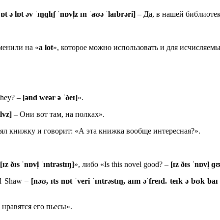
ɒt ə lɒt əv ˈɪŋɡlɪʃ ˈnɒvl̩z ɪn ˈaʊə ˈlaɪbrəri] –
Да, в нашей библиотек
аменили на «
a
lot
», которое можно использовать и для исчисляем
they? –
[ənd weər ə ˈðeɪ]
».
lvz] –
Они вот там, на полках».
зял книжку и говорит: «А эта книжка вообще интересная?».
[ɪz ðɪs ˈnɒvl̩ ˈɪntrəstɪŋ]
», либо «Is this novel good? –
[ɪz ðɪs ˈnɒvl̩ ɡ
rd Shaw –
[nəʊ, ɪts nɒt ˈveri ˈɪntrəstɪŋ, aɪm əˈfreɪd. teɪk ə bʊk ba
нравятся его пьесы».