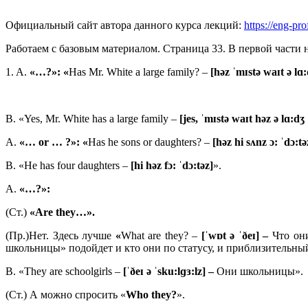
Официальный сайт автора данного курса лекций:
https://eng-pro
Работаем с базовым материалом. Страница 33. В первой части 
1. A.
«…?»:
«
Has Mr. White a large family? –
[həz ˈmɪstə waɪt ə lɑ
B. «Yes, Mr. White has a large family –
[jes, ˈmɪstə waɪt həz ə lɑ:dʒ
A.
«… or … ?»: «
Has he sons or daughters? –
[həz hi sʌnz ɔ: ˈdɔ:tə
B. «He has four daughters –
[hi həz fɔ: ˈdɔ:təz]
».
A.
«…?»:
(Ст.)
«Are they…».
(Пр.)Нет. Здесь лучше
«
What are they? –
[ˈwɒt ə ˈðeɪ] –
Что он
школьницы» подойдет и кто они по статусу, и приблизительный
B. «They are schoolgirls –
[ˈð
eɪ ə ˈ
sku:
lɡɜ:
lz] –
Они школьницы».
(Ст.) А можно спросить «
Who
they?
».