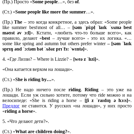
(Пр.) Просто «
Some people
…», без
of
.
(Ст.) «
Some people like more the summer
…».
(Пр.)
The
– это когда конкретное, а здесь образ: «Some people
like summer best\most of all… –
[səm ˈpi:pl̩ ˈlaɪk ˈsʌmə best
məʊst əv ɔ:l]
». Кстати, «любить что-то больше всего», как
правило, делают «
best
– лучше всего» - это их логика. «…
some like spring and autumn but others prefer winter
– [səm ˈlaɪk
sprɪŋ ənd ˈɔ:təm bət ˈʌðəz prɪˈfɜ: ˈwɪntə]
».
4. «Где Лиззи? – Where is Lizzie? –
[weə z ˈlɪzi]
».
«Она катается верхом на лошади».
(Ст.) «
She is riding by…
».
(Пр.) Не надо ничего после
riding
.
Riding
– это уже на
лошади. Если уж сильно хотите, потому что ride можно и на
велосипеде: «She is riding a horse –
[ʃi z ˈraɪdɪŋ ə hɔ:s]
».
Предлог
не ставится. У русских «на лошади», у них просто
«
riding
a
horse
».
5. «Что делают дети?».
(Ст.) «
What are children doing?
».