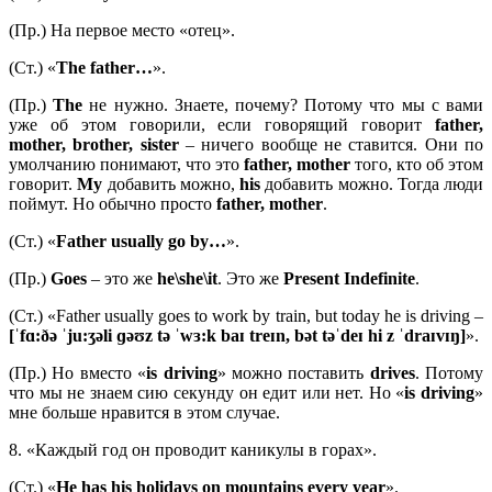
(Пр.) На первое место «отец».
(Ст.) «
The
father…
».
(Пр.)
The
не нужно. Знаете, почему? Потому что мы с вами
уже об этом говорили, если говорящий говорит
father,
mother,
brother,
sister
– ничего вообще не ставится. Они по
умолчанию понимают, что это
father,
mother
того, кто об этом
говорит.
My
добавить можно,
his
добавить можно. Тогда люди
поймут. Но обычно просто
father,
mother
.
(Ст.) «
Father usually go by…
».
(Пр.)
Goes
– это же
he\she\it
. Это же
Present Indefinite
.
(Ст.) «Father usually goes to work by train, but today he is driving –
[ˈfɑ:ðə ˈju:ʒəli ɡəʊz tə ˈwɜ:k baɪ treɪn, bət təˈdeɪ hi z ˈdraɪvɪŋ]
».
(Пр.) Но вместо «
is
driving
» можно поставить
drives
. Потому
что мы не знаем сию секунду он едит или нет. Но «
is
driving
»
мне больше нравится в этом случае.
8. «Каждый год он проводит каникулы в горах».
(Ст.) «
He has his holidays on mountains every year
».