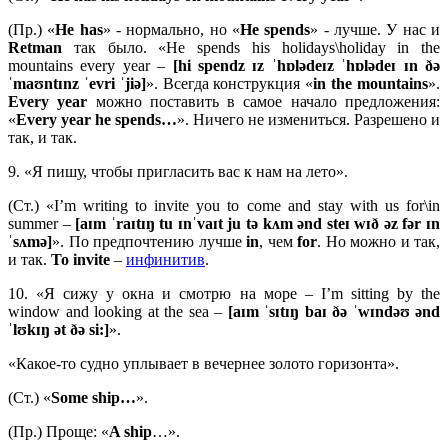
(Пр.) «
He
has
» - нормально, но «
He
spends
» - лучше. У нас и
Retman
так было. «He spends his holidays\holiday in the
mountains every year –
[hi spendz ɪz ˈhɒlədeɪz ˈhɒlədeɪ ɪn ðə
ˈmaʊntɪnz ˈevri ˈjiə]
». Всегда конструкция «
in
the
mountains
».
Every
year
можно поставить в самое начало предложения:
«
Every
year
he
spends…
». Ничего не измениться. Разрешено и
так, и так.
9. «Я пишу, чтобы пригласить вас к нам на лето».
(Ст.) «I’m writing to invite you to come and stay with us for\in
summer –
[aɪm ˈraɪtɪŋ tu ɪnˈvaɪt ju tə kʌm ənd steɪ wɪð əz fər ɪn
ˈsʌmə]
». По предпочтению лучше
in
, чем
for
. Но можно и так,
и так.
To
invite
–
инфинитив
.
10. «Я сижу у окна и смотрю на море – I’m sitting by the
window and looking at the sea –
[
aɪ
m ˈ
sɪ
tɪŋ
baɪ ðə ˈ
wɪ
ndəʊ ə
nd
ˈ
lʊ
kɪŋ ə
t ðə
si:]
».
«Какое-то судно уплывает в вечернее золото горизонта».
(Ст.) «
Some ship…
».
(Пр.) Проще: «
A ship
…».