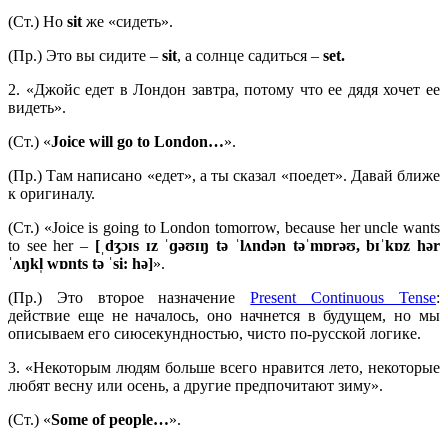
(Ст.) Но
sit
же «сидеть».
(Пр.) Это вы сидите –
sit
, а солнце садиться –
set.
2. «Джойс едет в Лондон завтра, потому что ее дядя хочет ее
видеть».
(Ст.) «
Joice will go to London…
».
(Пр.) Там написано «едет», а ты сказал «поедет». Давай ближе
к оригиналу.
(Ст.) «Joice is going to London tomorrow, because her uncle wants
to see her –
[ˌdʒɔɪs ɪz ˈɡəʊɪŋ tə ˈlʌndən təˈmɒrəʊ, bɪˈkɒz hər
ˈʌŋkl̩ wɒnts tə ˈsi: hə]
».
(Пр.) Это второе назначение
Present Continuous Tense
:
действие еще не началось, оно начнется в будущем, но мы
описываем его сиюсекундностью, чисто по-русской логике.
3. «Некоторым людям больше всего нравится лето, некоторые
любят весну или осень, а другие предпочитают зиму».
(Ст.) «
Some of people…
».