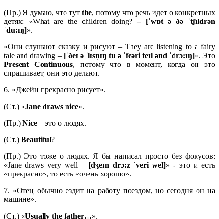
(Пр.) Я думаю, что тут
the
, потому что речь идет о конкретных
детях: «What are the children doing?
– [ˈwɒt ə ðə ˈtʃɪldrən
ˈdu:ɪŋ]
».
«Они слушают сказку и рисуют – They are listening to a fairy
tale and drawing –
[ˈðeɪ ə ˈlɪsn̩ɪŋ tu ə ˈfeəri teɪl ənd ˈdrɔ:ɪŋ]
». Это
Present
Continuous
, потому что в момент, когда он это
спрашивает, они это делают.
6. «Джейн прекрасно рисует».
(Ст.) «
Jane
draws
nice
».
(Пр.)
Nice
– это о людях.
(Ст.)
Beautiful
?
(Пр.) Это тоже о людях. Я бы написал просто без фокусов:
«Jane draws very well –
[dʒeɪn drɔ:z ˈveri wel]
» - это и есть
«прекрасно», то есть «очень хорошо».
7. «Отец обычно ездит на работу поездом, но сегодня он на
машине».
(Ст.) «
Usually
the
father…
».