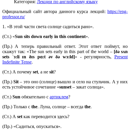
Категория:
Лекции по английскому языку
Официальный сайт автора данного курса лекций:
https://eng-
professor.ru/
1. «В этой части света солнце садиться рано».
(Ст.) «
Sun sits down early in this continent
».
(Пр.) А теперь правильный ответ. Этот ответ поймут, но
скажут так: «The sun sets early in this part of the world –
[ðə
sʌ
n
sets ˈɜ:
li ɪ
n ðɪ
s
pɑ:
t ə
v ðə
wɜ:
ld]
» - регулярность,
Present
Indefinite Tense
.
(Ст.) А почему
set
, а не
sit
?
(Пр.)
Sit
– это оно (солнце) вышло и село на стульчик. А у них
есть устойчивое сочетание «
sunset
– закат солнца».
(Ст.)
Sun
обязательно с
артиклем
?
(Пр.) Только с
the
. Луна, солнце – всегда
the
.
(Ст.) А
set
как переводится здесь?
(Пр.) «Садиться, опускаться».