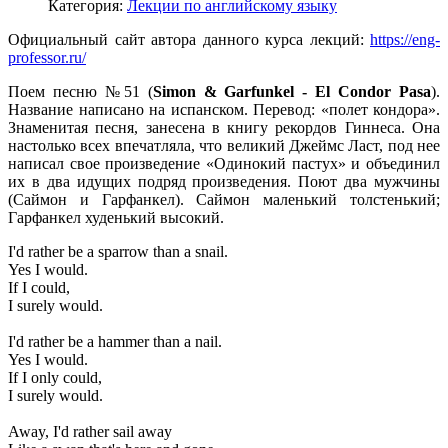
Категория:
Лекции по английскому языку
Официальный сайт автора данного курса лекций:
https://eng-
professor.ru/
Поем песню №51 (
Simon & Garfunkel - El Condor Pasa
).
Название написано на испанском. Перевод: «полет кондора».
Знаменитая песня, занесена в книгу рекордов Гиннеса. Она
настолько всех впечатляла, что великий Джеймс Ласт, под нее
написал свое произведение «Одинокий пастух» и объединил
их в два идущих подряд произведения. Поют два мужчины
(Саймон и Гарфанкел). Саймон маленький толстенький;
Гарфанкел худенький высокий.
I'd rather be a sparrow than a snail.
Yes I would.
If I could,
I surely would.
I'd rather be a hammer than a nail.
Yes I would.
If I only could,
I surely would.
Away, I'd rather sail away