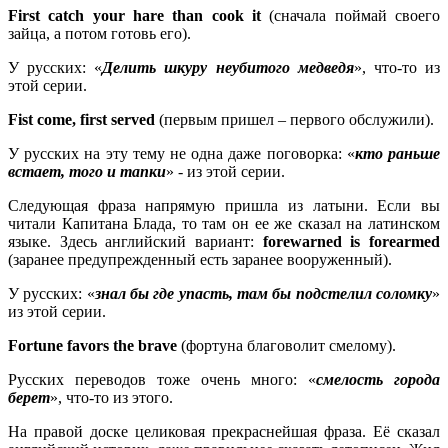
First
catch
your
hare
than
cook
it
(сначала поймай своего
зайца, а потом готовь его).
У русских: «
Делить шкуру неубитого медведя
», что-то из
этой серии.
Fist
come,
first
served
(первым пришел – первого обслужили).
У русских на эту тему не одна даже поговорка: «
кто раньше
встает, того и тапки
» - из этой серии.
Следующая фраза напрямую пришла из латыни. Если вы
читали Капитана Блада, то там он ее же сказал на латинском
языке. Здесь английский вариант:
forewarned
is
forearmed
(заранее предупрежденный есть заранее вооруженный).
У русских: «
знал бы где упасть, там бы подстелил соломку
»
из этой серии.
Fortune favors the brave
(фортуна благоволит смелому).
Русских переводов тоже очень много: «
смелость города
берет
», что-то из этого.
На правой доске целиковая прекраснейшая фраза. Её сказал