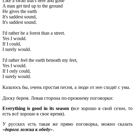
Like a swan that's here and gone
A man get tied up to the ground
He gives the earth
It's saddest sound,
It's saddest sound.
I'd rather be a forest than a street.
Yes I would.
If I could,
I surely would.
I'd rather feel the earth beneath my feet,
Yes I would.
If I only could,
I surely would.
Казалось бы, очень простая песня, а люди от нее сходят с ума.
Доску берем. Левая сторона по-прежнему поговорки:
Everything
is
good
in
its
season (
все хорошо в свой сезон, то
есть всё хорошо в свое время).
У русских есть такая же прямо поговорка, можно сказать
«
дорога ложка к обеду
».