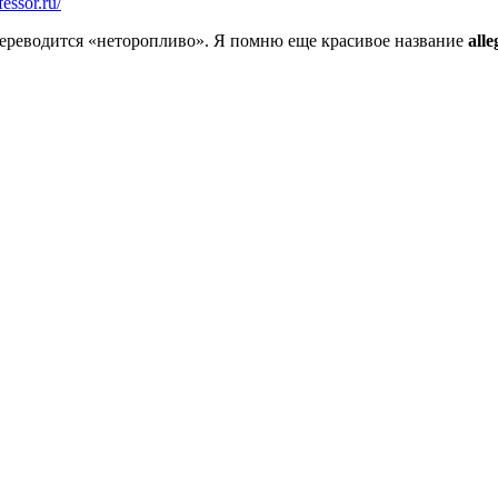
fessor.ru/
переводится «неторопливо». Я помню еще красивое название
all