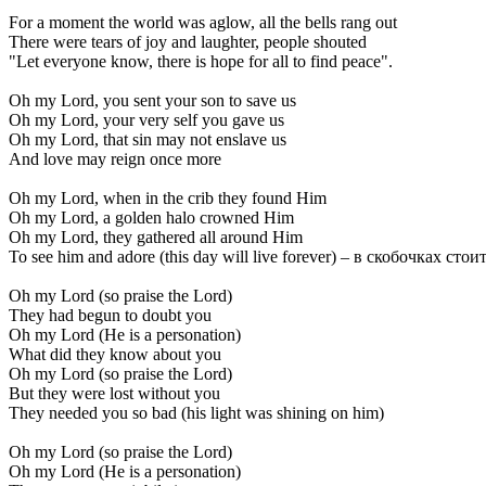
For a moment the world was aglow, all the bells rang out
There were tears of joy and laughter, people shouted
"Let everyone know, there is hope for all to find peace".
Oh my Lord, you sent your son to save us
Oh my Lord, your very self you gave us
Oh my Lord, that sin may not enslave us
And love may reign once more
Oh my Lord, when in the crib they found Him
Oh my Lord, a golden halo crowned Him
Oh my Lord, they gathered all around Him
To see him and adore (this day will live forever) – в скобочках с
Oh my Lord (so praise the Lord)
They had begun to doubt you
Oh my Lord (He is a personation)
What did they know about you
Oh my Lord (so praise the Lord)
But they were lost without you
They needed you so bad (his light was shining on him)
Oh my Lord (so praise the Lord)
Oh my Lord (He is a personation)