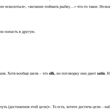
и не исколоться», «желание поймать рыбку…» что-то такое. Нель
ции попасть в другую.
ком. Хотя вообще шелк – это
silk
, но поговорку они дают
satin
. 
путь (достижения этой цели)». То есть, хотите достичь цели – на