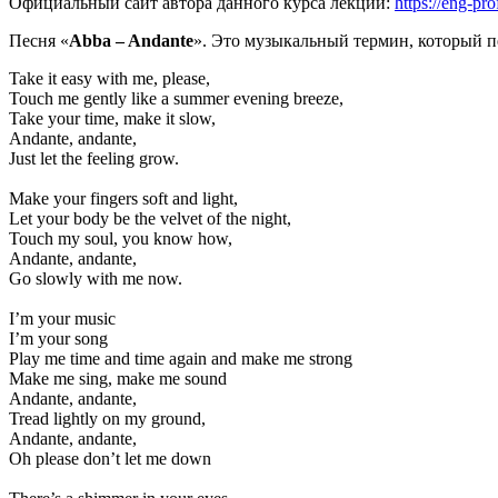
Официальный сайт автора данного курса лекций:
https://eng-pro
Песня «
Abba –
Andante
». Это музыкальный термин, который 
Take it easy with me, please,
Touch me gently like a summer evening breeze,
Take your time, make it slow,
Andante, andante,
Just let the feeling grow.
Make your fingers soft and light,
Let your body be the velvet of the night,
Touch my soul, you know how,
Andante, andante,
Go slowly with me now.
I’m your music
I’m your song
Play me time and time again and make me strong
Make me sing, make me sound
Andante, andante,
Tread lightly on my ground,
Andante, andante,
Oh please don’t let me down