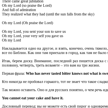
There came great jubilation
Oh my Lord (so praise the Lord)
And full of admiration
They realized what they had (until the sun falls from the sky)
Oh my Lord (Oh praise the Lord)
Oh my Lord, you sent your son to save us
Oh my Lord, your very self you gave us
Oh my Lord
Накладывается одно на другое, и взять, конечно, очень тяжело,
все по Библии. Как они там приехали в город, как там не было 
Итак, берем доску. Внимание, последний раз пишется доска с
половину, четверть, треть возьмете – это вам на три жизни.
Первая фраза:
Who has never tasted bitter knows not what is swe
Кто никогда не пробовал горького, тот не знает что такое сладко
Так можно оставить. Оно и для русских понятно, о чем речь ид
You cannot eat your cake and have it.
Дословный перевод: вы не можете есть свой пирог и одновременн