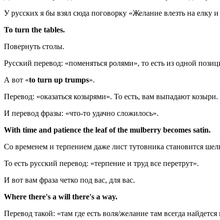
У русских я бы взял сюда поговорку «Желание влезть на елку 
To
turn
the
tables.
Повернуть столы.
Русский перевод: «поменяться ролями», то есть из одной пози
А вот «
to turn up trumps
».
Перевод: «оказаться козырями». То есть, вам выпадают козыри.
И перевод фразы: «что-то удачно сложилось».
With time and patience the leaf of the mulberry becomes satin.
Со временем и терпением даже лист тутовника становится шел
То есть русский перевод: «терпение и труд все перетрут».
И вот вам фраза четко под вас, для вас.
Where there's a will there's a way.
Перевод такой: «там где есть воля/желание там всегда найдется 