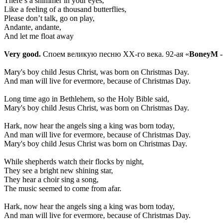
There’s a shimmer in your eyes,
Like a feeling of a thousand butterflies,
Please don’t talk, go on play,
Andante, andante,
And let me float away
Very
good.
Споем великую песню XX-го века. 92-ая «
BoneyM -
Mary's boy child Jesus Christ, was born on Christmas Day.
And man will live for evermore, because of Christmas Day.
Long time ago in Bethlehem, so the Holy Bible said,
Mary's boy child Jesus Christ, was born on Christmas Day.
Hark, now hear the angels sing a king was born today,
And man will live for evermore, because of Christmas Day.
Mary's boy child Jesus Christ was born on Christmas Day.
While shepherds watch their flocks by night,
They see a bright new shining star,
They hear a choir sing a song,
The music seemed to come from afar.
Hark, now hear the angels sing a king was born today,
And man will live for evermore, because of Christmas Day.