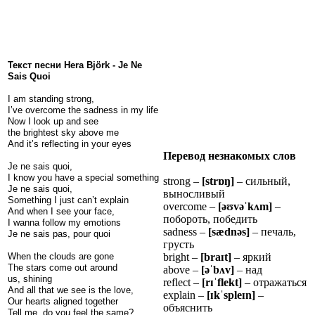
Текст песни Hera Björk - Je Ne
Sais Quoi
I am standing strong,
I’ve overcome the sadness in my life
Now I look up and see
the brightest sky above me
And it’s reflecting in your eyes
Перевод незнакомых слов
Je ne sais quoi,
I know you have a special something
strong –
[str
ɒ
ŋ
]
– сильный,
Je ne sais quoi,
выносливый
Something I just can’t explain
overcome –
[ə
ʊ
v
ə
ˈ
k
ʌ
m]
–
And when I see your face,
побороть, победить
I wanna follow my emotions
sadness –
[sædnəs]
– печаль,
Je ne sais pas, pour quoi
грусть
When the clouds are gone
bright –
[bra
ɪ
t]
– яркий
The stars come out around
above –
[ə
ˈ
b
ʌ
v]
– над
us, shining
reflect –
[r
ɪˈ
flekt]
– отражаться
And all that we see is the love,
explain –
[
ɪ
k
ˈ
sple
ɪ
n]
–
Our hearts aligned together
объяснить
Tell me, do you feel the same?