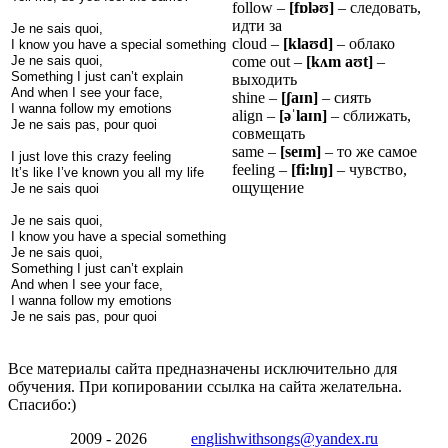
follow –
[f
ɒ
l
ə
ʊ
]
– следовать,
идти за
Je ne sais quoi,
cloud –
[kla
ʊ
d]
– облако
I know you have a special something
Je ne sais quoi,
come out –
[k
ʌ
m a
ʊ
t]
–
Something I just can’t explain
выходить
And when I see your face,
shine –
[
ʃ
a
ɪ
n]
– сиять
I wanna follow my emotions
align –
[ə
ˈ
la
ɪ
n]
– сближать,
Je ne sais pas, pour quoi
совмещать
same –
[se
ɪ
m]
– то же самое
I just love this crazy feeling
feeling –
[fi:l
ɪ
ŋ
]
– чувство,
It’s like I’ve known you all my life
ощущение
Je ne sais quoi
Je ne sais quoi,
I know you have a special something
Je ne sais quoi,
Something I just can’t explain
And when I see your face,
I wanna follow my emotions
Je ne sais pas, pour quoi
Все материалы сайта предназначены исключительно для
обучения. При копировании ссылка на сайта желательна.
Спасибо:)
2009 - 2026
englishwithsongs@yandex.ru