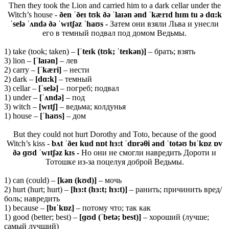
Then they took the Lion and carried him to a dark cellar under the
Witch’s house -
ðen ˈðeɪ tʊk ðə ˈlaɪən ənd ˈkærɪd hɪm tu ə dɑ:k
ˈselə ˈʌndə ðə ˈwɪtʃəz ˈhaʊs -
Затем они взяли Льва и унесли
его в темный подвал под домом Ведьмы.
1) take (took; taken) –
[ˈ
teɪ
k (
tʊ
k; ˈ
teɪ
kə
n)]
– брать; взять
3) lion –
[ˈ
laɪə
n]
– лев
2) carry –
[
ˈ
kæ
ri]
– нести
2) dark –
[
dɑ:
k]
– темный
3) cellar –
[ˈ
selə]
– погреб; подвал
1) under –
[ˈʌ
ndə]
– под
3) witch –
[
wɪ
tʃ]
– ведьма; колдунья
1) house –
[ˈhaʊs]
– дом
But they could not hurt Dorothy and Toto, because of the good
Witch’s kiss -
bʌt ˈðeɪ kud nɒt hɜ:t ˈdɒrəθi ənd ˈtotəʊ bɪˈkɒz ɒv
ðə ɡʊd ˈwɪtʃəz kɪs -
Но они не смогли навредить Дороти и
Тотошке из-за поцелуя доброй Ведьмы.
1) can (could) –
[
kə
n (
kʊ
d)]
– мочь
2) hurt (hurt; hurt) –
[
hɜ:
t (
hɜ:
t;
hɜ:
t)]
– ранить; причинить вред/
боль; навредить
1) because –
[
bɪˈ
kɒ
z]
– потому что; так как
1) good (better; best) –
[ɡʊ
d (ˈ
betə;
best)]
– хороший (лучше;
самый лучший)