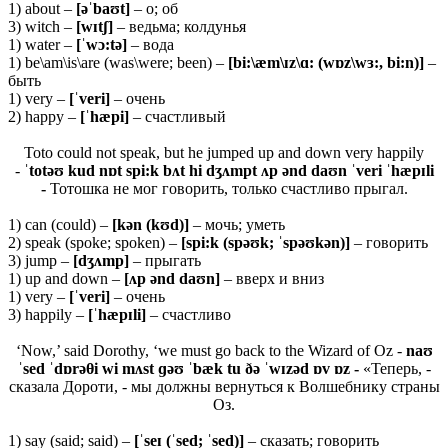
1) about –
[əˈbaʊt]
– о; об
3) witch –
[wɪtʃ]
– ведьма; колдунья
1) water –
[ˈwɔ:tə]
– вода
1) be\am\is\are (was\were; been) –
[bi:\æm\ɪz\ɑ: (wɒz\wɜ:, bi:n)]
–
быть
1) very –
[ˈveri]
– очень
2) happy –
[ˈhæpi]
– счастливый
Toto could not speak, but he jumped up and down very happily
-
ˈtotəʊ kud nɒt spi:k bʌt hi dʒʌmpt ʌp ənd daʊn ˈveri ˈhæpɪli
-
Тотошка не мог говорить, только счастливо прыгал.
1) can (could) –
[kən (kʊd)]
– мочь; уметь
2) speak (spoke; spoken) –
[spi:k (spəʊk; ˈspəʊkən)]
– говорить
3) jump –
[dʒʌmp]
– прыгать
1) up and down –
[ʌp ənd daʊn]
– вверх и вниз
1) very –
[ˈveri]
– очень
3) happily –
[ˈhæpɪli]
– счастливо
‘Now,’ said Dorothy, ‘we must go back to the Wizard of Oz -
naʊ
ˈsed ˈdɒrəθi wi mʌst ɡəʊ ˈbæk tu ðə ˈwɪzəd ɒv ɒz -
«Теперь, -
сказала Дороти, - мы должны вернуться к Волшебнику страны
Оз.
1) say (said; said) –
[ˈ
seɪ (ˈ
sed; ˈ
sed)]
– сказать; говорить