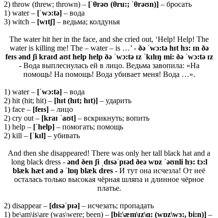
2) throw (threw; thrown) –
[ˈθ
rəʊ (θ
ru:; ˈθ
rəʊ
n)]
– бросать
1) water –
[ˈ
wɔ:
tə]
– вода
3) witch –
[
wɪ
tʃ]
– ведьма; колдунья
The water hit her in the face, and she cried out, ‘Help! Help! The
water is killing me! The – water – is …’ -
ðə ˈwɔ:tə hɪt hɜ: ɪn ðə
feɪs ənd ʃi kraɪd aʊt help help ðə ˈwɔ:tə ɪz ˈkɪlɪŋ mi: ðə ˈwɔ:tə ɪz
-
Вода выплеснулась ей в лицо. Ведьма завопила: «На
помощь! На помощь! Вода убивает меня! Вода …».
1) water –
[ˈ
wɔ:
tə]
– вода
2) hit (hit; hit) –
[
hɪ
t (
hɪ
t;
hɪ
t)]
– ударить
1) face –
[
feɪ
s]
– лицо
2) cry out –
[
kraɪ ˈ
aʊ
t]
– вскрикнуть; вопить
1) help –
[ˈ
help]
– помогать; помощь
2) kill –
[ˈ
kɪ
l]
– убивать
And then she disappeared! There was only her tall black hat and a
long black dress -
ənd ðen ʃi ˌdɪsəˈpɪəd ðeə wɒz ˈəʊnli hɜ: tɔ:l
blæk hæt ənd ə ˈlɒŋ blæk dres -
И тут она исчезла! От неё
осталась только высокая чёрная шляпа и длинное чёрное
платье.
2) disappear –
[dɪsəˈpɪə]
– исчезать; пропадать
1) be\am\is\are (was\were; been) –
[bi:\æm\ɪz\ɑ: (wɒz\wɜ:, bi:n)]
–