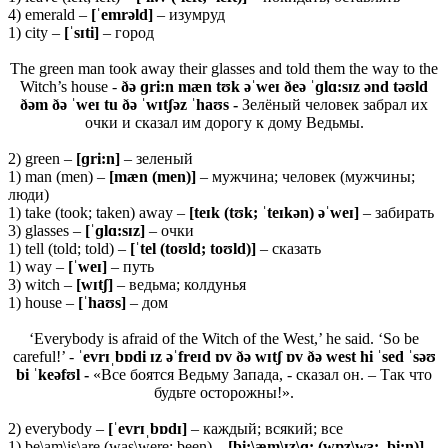
4) emerald –
[ˈ
emrə
ld]
– изумруд
1) city –
[ˈsɪti]
– город
The green man took away their glasses and told them the way to the
Witch’s house -
ðə ɡri:n mæn tʊk əˈweɪ ðeə ˈɡlɑ:sɪz ənd təʊld
ðəm ðə ˈweɪ tu ðə ˈwɪtʃəz ˈhaʊs -
Зелёный человек забрал их
очки и сказал им дорогу к дому Ведьмы.
2) green –
[ɡ
ri:
n]
– зеленый
1) man (men) –
[
mæ
n (
men)]
– мужчина; человек (мужчины;
люди)
1) take (took; taken) away –
[teɪk (tʊk; ˈteɪkən) əˈweɪ]
– забирать
3) glasses –
[ˈɡlɑ:sɪz]
– очки
1) tell (told; told) –
[ˈtel (toʊld; toʊld)]
– сказать
1) way –
[ˈweɪ]
– путь
3) witch –
[wɪtʃ]
– ведьма; колдунья
1) house –
[ˈhaʊs]
– дом
‘Everybody is afraid of the Witch of the West,’ he said. ‘So be
careful!’ -
ˈevrɪˌbɒdi ɪz əˈfreɪd ɒv ðə wɪtʃ ɒv ðə west hi ˈsed ˈsəʊ
bi ˈkeəfʊl -
«Все боятся Ведьму Запада, - сказал он. – Так что
будьте осторожны!».
2) everybody –
[ˈevrɪˌbɒdɪ]
– каждый; всякий; все
1) be\am\is\are (was\were; been) –
[bi:\æm\ɪz\ɑ: (wɒz\wɜ:, bi:n)]
–