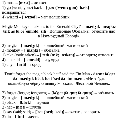
1) must –
[
mʌ
st]
– должен
1) go (went; gone) back –
[ɡəʊ (ˈwent; ɡɒn) ˈbæk]
–
возвращаться
4) wizard –
[ˈwɪzəd]
– маг; волшебник
Magic Monkeys – take us to the Emerald City!’ -
ˈmædʒɪk ˈmʌŋkɪz
teɪk ʌs tu ði ˈemrəld ˈsɪti -
Волшебные Обезьяны, отнесите нас
в Изумрудный Город!».
2) magic –
[ˈ
mæ
dʒɪ
k]
– волшебный; магический
3) monkey –
[ˈ
mʌŋ
kɪ]
– обезьяна
1) take (took; taken) –
[ˈ
teɪ
k (
tʊ
k; ˈ
teɪ
kə
n)]
– отводить; относить
4) emerald –
[ˈ
emrə
ld]
– изумруд
1) city –
[ˈsɪti]
– город
‘Don’t forget the magic black hat!’ said the Tin Man -
dəʊnt fəˈɡet
ðə ˈmædʒɪk blæk hæt ˈsed ðə ˈtɪn mæn -
«Не забудь
волшебную чёрную шляпу!» - сказал Жестяной Человек.
2) forget (forgot; forgotten) –
[fəˈɡet (fəˈɡɒt; fəˈɡɒtn̩)]
– забывать
2) magic –
[ˈmædʒɪk]
– волшебный; магический
1) black –
[blæk]
– черный
2) hat –
[hæt]
– шляпа
1) say (said; said) –
[ˈseɪ (ˈsed; ˈsed)]
– сказать; говорить
3) tin –
[ˈ
tɪ
n]
– жесть