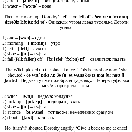
2) afraid –
[əˈfreɪd]
– боящийся; испуганный
1) water –
[ˈwɔ:tə]
– вода
Then, one morning, Dorothy’s left shoe fell off -
ðen wʌn ˈmɔ:nɪŋ
ˈdɔrəθiz left ʃu: fel ɒf -
Однажды утром левая туфелька Дороти
упала.
1) one –
[wʌn]
– один
2) morning –
[ˈmɔ:nɪŋ]
– утро
1) left –
[ˈleft]
– левый
3) shoe –
[ʃu:]
– туфля
2) fall (fell; fallen) off –
[fɔ:l (fel; ˈfɔ:lən) ɒf]
– свалиться; падать
The Witch picked up the shoe at once. ‘This is my shoe now!’ she
shouted -
ðə wɪtʃ pɪkt ʌp ðə ʃu: ət wʌns ðɪs ɪz maɪ ʃu: naʊ ʃi
ˈʃaʊtɪd -
Ведьма тут же подобрала туфельку. «Теперь туфелька
моя!» - прокричала она.
3) witch –
[
wɪ
tʃ]
– ведьма; колдунья
2) pick up –
[
pɪ
k ʌ
p]
– подобрать; взять
3) shoe –
[ʃ
u:]
– туфля
1) at once –
[ə
t
wʌ
ns]
– тотчас же; немедленно; сразу же
3) shout –
[ʃaʊt]
– кричать
‘No, it isn’t!’ shouted Dorothy angrily. ‘Give it back to me at once!’