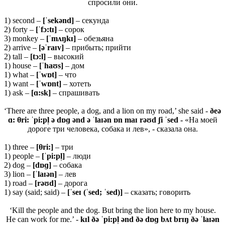
спросили они.
1) second –
[ˈ
sekə
nd]
– секунда
2) forty –
[ˈfɔ:t
ɪ
]
– сорок
3) monkey –
[ˈ
mʌŋ
kɪ]
– обезьяна
2) arrive –
[əˈraɪv]
– прибыть; прийти
2) tall –
[
tɔ:
l]
– высокий
1) house –
[ˈhaʊs]
– дом
1) what –
[ˈ
wɒ
t]
– что
1) want –
[ˈ
wɒ
nt]
– хотеть
1) ask –
[ɑ:sk]
– спрашивать
‘There are three people, a dog, and a lion on my road,’ she said -
ðeə
ɑ: θri: ˈpi:pl̩ ə dɒɡ ənd ə ˈlaɪən ɒn maɪ rəʊd ʃi ˈsed -
«На моей
дороге три человека, собака и лев», - сказала она.
1) three –
[θri:]
– три
1) people –
[ˈpi:pl̩]
– люди
2) dog –
[dɒɡ]
– собака
3) lion –
[ˈlaɪən]
– лев
1) road –
[rəʊd]
– дорога
1) say (said; said) –
[ˈseɪ (ˈsed; ˈsed)]
– сказать; говорить
‘Kill the people and the dog. But bring the lion here to my house.
He can work for me.’ -
kɪl ðə ˈpi:pl̩ ənd ðə dɒɡ bʌt brɪŋ ðə ˈlaɪən