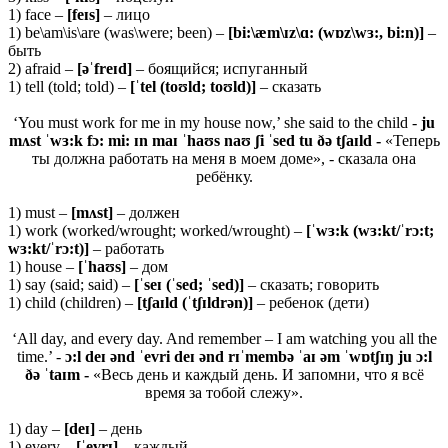
1) face –
[
feɪ
s]
– лицо
1) be\am\is\are (was\were; been) –
[bi:\æm\ɪz\ɑ: (wɒz\wɜ:, bi:n)]
–
быть
2) afraid –
[əˈfreɪd]
– боящийся; испуганный
1) tell (told; told) –
[ˈtel (toʊld; toʊld)]
– сказать
‘You must work for me in my house now,’ she said to the child -
ju
mʌst ˈwɜ:k fɔ: mi: ɪn maɪ ˈhaʊs naʊ ʃi ˈsed tu ðə tʃaɪld -
«Теперь
ты должна работать на меня в моем доме», - сказала она
ребёнку.
1) must –
[
mʌ
st]
– должен
1) work (worked/wrought; worked/wrought) –
[ˈ
w
ɜ:
k
(
w
ɜ:
kt
/ˈ
r
ɔ:
t
;
w
ɜ:
kt
/ˈ
r
ɔ:
t
)]
– работать
1) house –
[ˈhaʊs]
– дом
1) say (said; said) –
[ˈ
seɪ (ˈ
sed; ˈ
sed)]
– сказать; говорить
1) child (children) –
[
tʃ
aɪ
ld (ˈ
tʃɪ
ldrə
n)]
– ребенок (дети)
‘All day, and every day. And remember – I am watching you all the
time.’ -
ɔ:l deɪ ənd ˈevri deɪ ənd rɪˈmembə ˈaɪ əm ˈwɒtʃɪŋ ju ɔ:l
ðə ˈtaɪm -
«Весь день и каждый день. И запомни, что я всё
время за тобой слежу».
1) day –
[
deɪ]
– день
1) every –
[ˈ
evrɪ]
– каждый