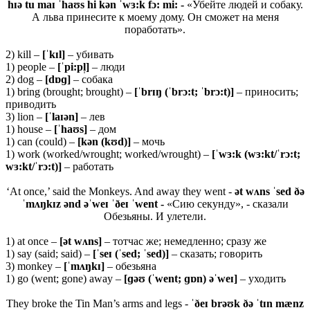
hɪə tu maɪ ˈhaʊs hi kən ˈwɜ:k fɔ: mi: -
«Убейте людей и собаку.
А льва принесите к моему дому. Он сможет на меня
поработать».
2) kill –
[ˈ
kɪ
l]
– убивать
1) people –
[ˈ
pi:
pl̩]
– люди
2) dog –
[
dɒɡ]
– собака
1) bring (brought; brought) –
[ˈ
brɪŋ (ˈ
brɔ:
t; ˈ
brɔ:
t)]
– приносить;
приводить
3) lion –
[ˈ
laɪə
n]
– лев
1) house –
[ˈhaʊs]
– дом
1) can (could) –
[kən (kʊd)]
– мочь
1) work (worked/wrought; worked/wrought) –
[ˈwɜ:k (wɜ:kt/ˈrɔ:t;
wɜ:kt/ˈrɔ:t)]
– работать
‘At once,’ said the Monkeys. And away they went -
ət wʌns ˈsed ðə
ˈmʌŋkɪz ənd əˈweɪ ˈðeɪ ˈwent -
«Сию секунду», - сказали
Обезьяны. И улетели.
1) at once –
[ə
t
wʌ
ns]
– тотчас же; немедленно; сразу же
1) say (said; said) –
[ˈ
seɪ (ˈ
sed; ˈ
sed)]
– сказать; говорить
3) monkey –
[ˈ
mʌŋ
kɪ]
– обезьяна
1) go (went; gone) away –
[ɡəʊ
(ˈwent; ɡɒn)
əˈweɪ]
– уходить
They broke the Tin Man’s arms and legs -
ˈðeɪ brəʊk ðə ˈtɪn mænz