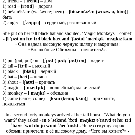
2) friend –
[ˈfrend]
– друг
1) road –
[rəʊd]
– дорога
1) be\am\is\are (was\were; been) –
[bi:\æm\ɪz\ɑ: (wɒz\wɜ:, bi:n)]
–
быть
2) angry –
[ˈæŋɡri]
– сердитый; разгневанный
She put on her tall black hat and shouted, ‘Magic Monkeys – come!’
-
ʃi ˈpʊt ɒn hɜ: tɔ:l blæk hæt ənd ˈʃaʊtɪd ˈmædʒɪk ˈmʌŋkɪz kʌm
-
Она надела высокую черную шляпу и закричала:
«Волшебные Обезьяны – появитесь!».
1) put (put; put) on –
[ˈpʊt (ˈpʊt; ˈpʊt) ɒn]
– надеть
2) tall –
[tɔ:l]
– высокий
1) black –
[blæk]
– черный
2) hat –
[hæt]
– шляпа
3) shout –
[ʃaʊt]
– кричать
2) magic –
[ˈmædʒɪk]
– волшебный; магический
3) monkey –
[ˈmʌŋkɪ]
– обезьяна
1) come (came; come) –
[
kʌ
m (
keɪ
m;
kʌ
m)]
– приходить;
появляться
In a second forty monkeys arrived at her tall house. ‘What do you
want?’ they asked -
ɪn ə ˈsekənd ˈfɔ:ti ˈmʌŋkɪz əˈraɪvd ət hɜ: tɔ:l
ˈhaʊs ˈwɒt du ju wɒnt ˈðeɪ ˈɑ:skt -
Через секунду сорок
обезьян прилетели к её высокому дому. «Чего вы хотите?» -