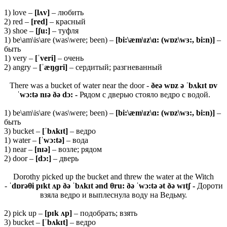
1) love –
[
lʌ
v]
– любить
2) red –
[
red]
– красный
3) shoe –
[ʃ
u:]
– туфля
1) be\am\is\are (was\were; been) –
[bi:\æm\ɪz\ɑ: (wɒz\wɜ:, bi:n)]
–
быть
1) very –
[ˈveri]
– очень
2) angry –
[ˈæŋɡri]
– сердитый; разгневанный
There was a bucket of water near the door -
ðeə wɒz ə ˈbʌkɪt ɒv
ˈwɔ:tə nɪə ðə dɔ: -
Рядом с дверью стояло ведро с водой.
1) be\am\is\are (was\were; been) –
[bi:\æm\ɪz\ɑ: (wɒz\wɜ:, bi:n)]
–
быть
3) bucket –
[ˈbʌkɪt]
– ведро
1) water –
[ˈwɔ:tə]
– вода
1) near –
[nɪə]
– возле; рядом
2) door –
[dɔ:]
– дверь
Dorothy picked up the bucket and threw the water at the Witch
-
ˈdɒrəθi pɪkt ʌp ðə ˈbʌkɪt ənd θru: ðə ˈwɔ:tə ət ðə wɪtʃ -
Дороти
взяла ведро и выплеснула воду на Ведьму.
2) pick up –
[
pɪ
k ʌ
p]
– подобрать; взять
3) bucket –
[ˈ
bʌ
kɪ
t]
– ведро