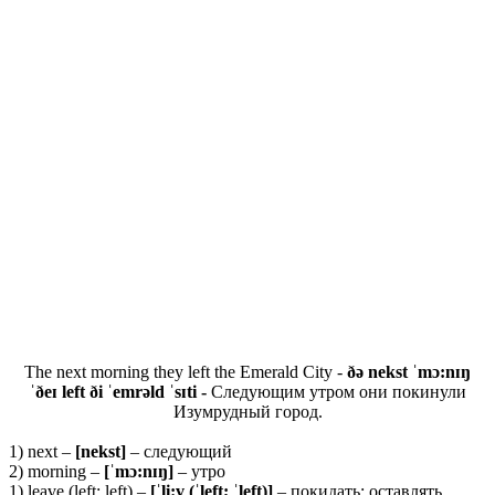
The next morning they left the Emerald City -
ðə nekst ˈmɔ:nɪŋ
ˈðeɪ left ði ˈemrəld ˈsɪti -
Следующим утром они покинули
Изумрудный город.
1) next –
[
nekst]
– следующий
2) morning –
[ˈ
mɔ:
nɪŋ]
– утро
1) leave (left; left) –
[ˈ
li:
v (ˈ
left; ˈ
left)]
– покидать; оставлять