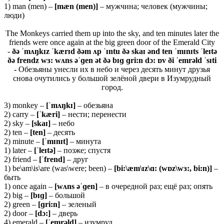
1) man (men) –
[
mæ
n (
men)]
– мужчина; человек (мужчины;
люди)
The Monkeys carried them up into the sky, and ten minutes later the
friends were once again at the big green door of the Emerald City
-
ðə ˈmʌŋkɪz ˈkærɪd ðəm ʌp ˈɪntu ðə skaɪ ənd ten ˈmɪnɪts ˈleɪtə
ðə frendz wɜ: wʌns əˈɡen ət ðə bɪɡ ɡri:n dɔ: ɒv ði ˈemrəld ˈsɪti
-
Обезьяны унесли их в небо и через десять минут друзья
снова очутились у большой зелёной двери в Изумрудный
город.
3) monkey –
[ˈ
mʌŋ
kɪ]
– обезьяна
2) carry –
[
ˈkæri]
– нести; перенести
2) sky –
[skaɪ]
– небо
2) ten –
[ten]
– десять
2) minute –
[ˈmɪnɪt]
– минута
1) later –
[ˈleɪtə]
– позже; спустя
2) friend –
[ˈfrend]
– друг
1) be\am\is\are (was\were; been) –
[bi:\æm\ɪz\ɑ: (wɒz\wɜ:, bi:n)]
–
быть
1) once again –
[
wʌ
ns əˈɡ
en]
– в очередной раз; ещё раз; опять
2) big –
[
bɪɡ]
– большой
2) green –
[ɡ
ri:
n]
– зеленый
2) door –
[
dɔ:]
– дверь
4) emerald –
[ˈ
emrə
ld]
– изумруд