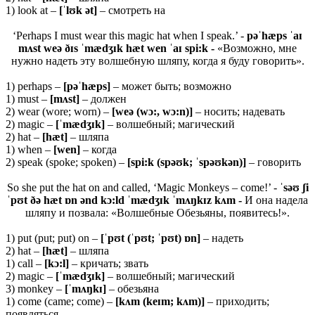
1) look at –
[ˈ
lʊ
k ə
t]
– смотреть на
‘Perhaps I must wear this magic hat when I speak.’ -
pəˈhæps ˈaɪ
mʌst weə ðɪs ˈmædʒɪk hæt wen ˈaɪ spi:k -
«Возможно, мне
нужно надеть эту волшебную шляпу, когда я буду говорить».
1) perhaps –
[
pəˈ
hæ
ps]
– может быть; возможно
1) must –
[
mʌ
st]
– должен
2) wear (wore; worn) –
[
weə (
wɔ:,
wɔ:
n)]
– носить; надевать
2) magic –
[ˈ
mæ
dʒɪ
k]
– волшебный; магический
2) hat –
[
hæ
t]
– шляпа
1) when –
[wen]
– когда
2) speak (spoke; spoken) –
[spi:k (spəʊk; ˈspəʊkən)]
– говорить
So she put the hat on and called, ‘Magic Monkeys – come!’ -
ˈsəʊ ʃi
ˈpʊt ðə hæt ɒn ənd kɔ:ld ˈmædʒɪk ˈmʌŋkɪz kʌm -
И она надела
шляпу и позвала: «Волшебные Обезьяны, появитесь!».
1) put (put; put) on –
[ˈpʊt (ˈpʊt; ˈpʊt) ɒn]
– надеть
2) hat –
[hæt]
– шляпа
1) call –
[kɔ:l]
– кричать; звать
2) magic –
[ˈmædʒɪk]
– волшебный; магический
3) monkey –
[ˈmʌŋkɪ]
– обезьяна
1) come (came; come) –
[
kʌ
m (
keɪ
m;
kʌ
m)]
– приходить;
появляться