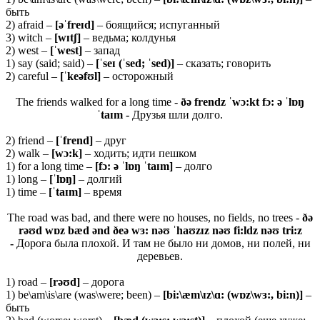
быть
2) afraid –
[əˈfreɪd]
– боящийся; испуганный
3) witch –
[wɪtʃ]
– ведьма; колдунья
2) west –
[ˈwest]
– запад
1) say (said; said) –
[ˈseɪ (ˈsed; ˈsed)]
– сказать; говорить
2) careful –
[ˈkeəfʊl]
– осторожный
The friends walked for a long time -
ðə frendz ˈwɔ:kt fɔ: ə ˈlɒŋ
ˈtaɪm -
Друзья шли долго.
2) friend –
[ˈ
frend]
– друг
2) walk –
[
wɔ:
k]
– ходить; идти пешком
1) for a long time –
[fɔ: ə ˈlɒŋ ˈtaɪm]
– долго
1) long –
[ˈlɒŋ]
– долгий
1) time –
[ˈtaɪm]
– время
The road was bad, and there were no houses, no fields, no trees -
ðə
rəʊd wɒz bæd ənd ðeə wɜ: nəʊ ˈhaʊzɪz nəʊ fi:ldz nəʊ tri:z
-
Дорога была плохой. И там не было ни домов, ни полей, ни
деревьев.
1) road –
[rəʊd]
– дорога
1) be\am\is\are (was\were; been) –
[bi:\æm\ɪz\ɑ: (wɒz\wɜ:, bi:n)]
–
быть