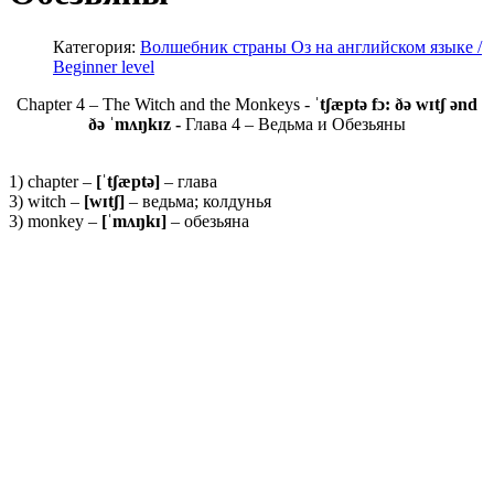
Категория:
Волшебник страны Оз на английском языке /
Beginner level
Chapter 4 – The Witch and the Monkeys -
ˈtʃæptə fɔ: ðə wɪtʃ ənd
ðə ˈmʌŋkɪz -
Глава 4 – Ведьма и Обезьяны
1) chapter –
[ˈ
tʃæ
ptə]
– глава
3) witch –
[
wɪ
tʃ]
– ведьма; колдунья
3) monkey –
[ˈ
mʌŋ
kɪ]
– обезьяна