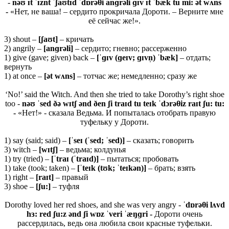
-
nəʊ ɪt ˈɪznt ˈʃaʊtɪd ˈdɒrəθi anɡrəli ɡɪv ɪt ˈbæk tu mi: ət wʌns
-
«Нет, не ваша! – сердито прокричала Дороти. – Верните мне
её сейчас же!».
3) shout –
[ʃ
aʊ
t]
– кричать
2) angrily –
[
anɡ
rə
li]
– сердито; гневно; рассерженно
1) give (gave; given) back –
[ˈɡɪ
v (ɡ
eɪ
v; ɡɪ
vn̩) ˈ
bæ
k]
– отдать;
вернуть
1) at once –
[ə
t
wʌ
ns]
– тотчас же; немедленно; сразу же
‘No!’ said the Witch. And then she tried to take Dorothy’s right shoe
too -
nəʊ ˈsed ðə wɪtʃ ənd ðen ʃi traɪd tu teɪk ˈdɔrəθiz raɪt ʃu: tu:
-
«Нет!» - сказала Ведьма. И попыталась отобрать правую
туфельку у Дороти.
1) say (said; said) –
[ˈ
seɪ (ˈ
sed; ˈ
sed)]
– сказать; говорить
3) witch –
[
wɪ
tʃ]
– ведьма; колдунья
1) try (tried) –
[ˈ
traɪ (ˈ
traɪ
d)]
– пытаться; пробовать
1) take (took; taken) –
[ˈ
teɪ
k (
tʊ
k; ˈ
teɪ
kə
n)]
– брать; взять
1) right –
[
raɪ
t]
– правый
3) shoe –
[ʃ
u:]
– туфля
Dorothy loved her red shoes, and she was very angry -
ˈdɒrəθi lʌvd
hɜ: red ʃu:z ənd ʃi wɒz ˈveri ˈæŋɡri -
Дороти очень
рассердилась, ведь она любила свои красные туфельки.