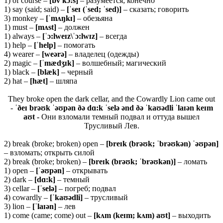
1) of course –
[ɒ
v
kɔ:
s]
– разумеется; конечно
1) say (said; said) –
[ˈ
seɪ (ˈ
sed; ˈ
sed)]
– сказать; говорить
3) monkey –
[ˈ
mʌŋ
kɪ]
– обезьяна
1) must –
[
mʌ
st]
– должен
1) always –
[ˈɔ:
lweɪ
z\ˈɔ:
lwɪ
z]
– всегда
1) help –
[ˈ
help]
– помогать
4) wearer –
[
weə
rə]
– владелец (одежды)
2) magic –
[ˈ
mæ
dʒɪ
k]
– волшебный; магический
1) black –
[
blæ
k]
– черный
2) hat –
[hæt]
– шляпа
They broke open the dark cellar, and the Cowardly Lion came out
-
ˈðeɪ brəʊk ˈəʊpən ðə dɑ:k ˈselə ənd ðə ˈkaʊədli ˈlaɪən keɪm
aʊt -
Они взломали темный подвал и оттуда вышел
Трусливый Лев.
2) break (broke; broken) open –
[
breɪ
k (
brəʊ
k; ˈ
brəʊ
kə
n) ˈəʊ
pə
n]
– взломать; открыть силой
2) break (broke; broken) –
[breɪk (brəʊk; ˈbrəʊkən)]
– ломать
1) open –
[ˈəʊpən]
– открывать
2) dark –
[dɑ:k]
– темный
3) cellar –
[ˈselə]
– погреб; подвал
4) cowardly –
[ˈkaʊədli]
– трусливый
3) lion –
[ˈlaɪən]
– лев
1) come (came; come) out –
[kʌm (keɪm; kʌm) aʊt]
– выходить