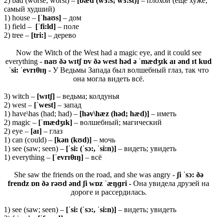
2) bad (worse; worst) –
[bæd (wɜ:s; wɜ:st)]
– плохой (еще хуже;
самый худший)
1) house –
[ˈhaʊs]
– дом
1) field –
[ˈfi:ld]
– поле
2) tree –
[tri:]
– дерево
Now the Witch of the West had a magic eye, and it could see
everything -
naʊ ðə wɪtʃ ɒv ðə west həd ə ˈmædʒɪk aɪ ənd ɪt kud
ˈsi: ˈevrɪθɪŋ -
У Ведьмы Запада был волшебный глаз, так что
она могла видеть всё.
3) witch –
[
wɪ
tʃ]
– ведьма; колдунья
2) west –
[ˈ
west]
– запад
1) have\has (had; had) –
[həv\hæz (həd; hæd)]
– иметь
2) magic –
[ˈmædʒɪk]
– волшебный; магический
2) eye –
[aɪ]
– глаз
1) can (could) –
[kən (kʊd)]
– мочь
1) see (saw; seen) –
[ˈsi: (ˈsɔ:, ˈsi:n)]
– видеть; увидеть
1) everything –
[ˈevrɪ
θ
ɪŋ]
– всё
She saw the friends on the road, and she was angry -
ʃi ˈsɔ: ðə
frendz ɒn ðə rəʊd ənd ʃi wɒz ˈæŋɡri -
Она увидела друзей на
дороге и рассердилась.
1) see (saw; seen) –
[ˈsi: (ˈsɔ:, ˈsi:n)]
– видеть; увидеть