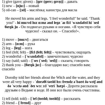
1) give (gave; given) –
[ɡɪv (ɡeɪv; ɡɪvn̩)]
– давать
1) new –
[
nju:]
– новый
5) oil-can –
[ɔɪ
l]
– маслёнка; канистра для масла
He moved his arms and legs. ‘I feel wonderful!’ he said. ‘Thank
you!’ -
hi mu:vd hɪz ɑ:mz ənd leɡz ˈaɪ fi:l ˈwʌndəfʊl hi ˈsed
θæŋk ju -
Он подвигал руками и ногами. «Я чувствую себя
чудесно! - сказал он. – Спасибо!».
1) move –
[
mu:
v]
– двигаться
2) arm –
[ɑ:
m]
– рука
2) leg –
[leɡ]
– нога
1) feel (felt; felt) –
[fi:l (felt; felt)]
– чувствовать; ощущать
2) wonderful –
[ˈwʌndəfʊl]
– замечательно; чудесно
1) say (said; said) –
[ˈseɪ (ˈsed; ˈsed)]
– сказать; говорить
2) thank you –
[θæŋ
k
ju:]
– благодарю вас; спасибо вам;
спасибо
Dorothy told her friends about the Witch and the water, and they
were all very happy -
ˈdɒrəθi təʊld hɜ: frendz əˈbaʊt ðə wɪtʃ ənd
ðə ˈwɔ:tə ənd ˈðeɪ wɜ: ɔ:l ˈveri ˈhæpi -
Дороти рассказала
друзьям о Ведьме и воде. И они все были очень счастливы.
1) tell (told; told) –
[ˈtel (toʊld; toʊld)]
– рассказать
2) friend –
[ˈfrend]
– друг