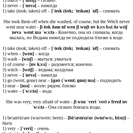
1) much –
[ˈ
mʌ
tʃ]
– сильно
1) never –
[ˈ
nevə]
– никогда
1) take (took; taken) off –
[ˈteɪk (tʊk; ˈteɪkən) ˈɒf]
– снимать
She took them off when she washed, of course, but the Witch never
went near water -
ʃi tʊk ðəm ɒf wen ʃi wɒʃt ɒv kɔ:s bʌt ðə wɪtʃ
ˈnevə ˈwent nɪə ˈwɔ:tə -
Конечно, она их снимала, когда
мылась, но Ведьма никогда не подходила близко к воде.
1) take (took; taken) off –
[ˈteɪk (tʊk; ˈteɪkən) ˈɒf]
– снимать
1) when –
[wen]
– когда
3) wash –
[wɒʃ]
– мыться; умыться
1) of course –
[ɒ
v
kɔ:
s]
– разумеется; конечно
3) witch –
[
wɪ
tʃ]
– ведьма; колдунья
1) never –
[ˈ
nevə]
– никогда
1) go (went; gone) near –
[
ɡəʊ
(ˈwent; ɡɒn)
nɪə
]
– подходить
1) near –
[nɪə]
– возле; рядом; близко
1) water –
[ˈwɔ:tə]
– вода
She was very, very afraid of water -
ʃi wɒz ˈveri ˈveri əˈfreɪd ɒv
ˈwɔ:tə -
Она сильно боялась воды.
1) be\am\is\are (was\were; been) –
[bi:\æm\ɪz\ɑ: (wɒz\wɜ:, bi:n)]
–
быть
1) very –
[ˈveri]
– очень