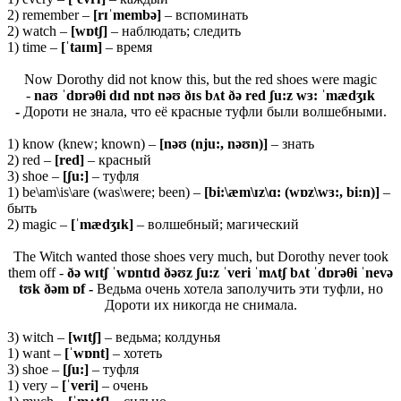
2) remember –
[
rɪˈ
membə]
– вспоминать
2) watch –
[wɒtʃ]
– наблюдать; следить
1) time –
[ˈtaɪm]
– время
Now Dorothy did not know this, but the red shoes were magic
-
naʊ ˈdɒrəθi dɪd nɒt nəʊ ðɪs bʌt ðə red ʃu:z wɜ: ˈmædʒɪk
-
Дороти не знала, что её красные туфли были волшебными.
1) know (knew; known) –
[nəʊ (nju:, nəʊn)]
– знать
2) red –
[red]
– красный
3) shoe –
[ʃu:]
– туфля
1) be\am\is\are (was\were; been) –
[bi:\æm\ɪz\ɑ: (wɒz\wɜ:, bi:n)]
–
быть
2) magic –
[ˈmædʒɪk]
– волшебный; магический
The Witch wanted those shoes very much, but Dorothy never took
them off -
ðə wɪtʃ ˈwɒntɪd ðəʊz ʃu:z ˈveri ˈmʌtʃ bʌt ˈdɒrəθi ˈnevə
tʊk ðəm ɒf -
Ведьма очень хотела заполучить эти туфли, но
Дороти их никогда не снимала.
3) witch –
[
wɪ
tʃ]
– ведьма; колдунья
1) want –
[ˈ
wɒ
nt]
– хотеть
3) shoe –
[ʃ
u:]
– туфля
1) very –
[ˈ
veri]
– очень