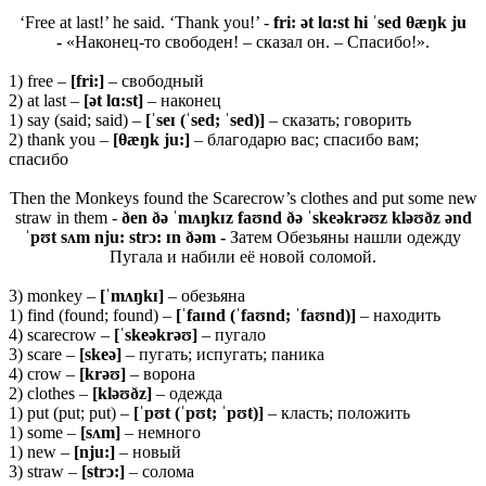
‘Free at last!’ he said. ‘Thank you!’ -
fri: ət lɑ:st hi ˈsed θæŋk ju
-
«Наконец-то свободен! – сказал он. – Спасибо!».
1) free –
[fri:]
– свободный
2) at last –
[ət lɑ:st]
– наконец
1) say (said; said) –
[ˈseɪ (ˈsed; ˈsed)]
– сказать; говорить
2) thank you –
[
θ
æŋk ju:]
– благодарю вас; спасибо вам;
спасибо
Then the Monkeys found the Scarecrow’s clothes and put some new
straw in them -
ðen ðə ˈmʌŋkɪz faʊnd ðə ˈskeəkrəʊz kləʊðz ənd
ˈpʊt sʌm nju: strɔ: ɪn ðəm -
Затем Обезьяны нашли одежду
Пугала и набили её новой соломой.
3) monkey –
[ˈ
mʌŋ
kɪ]
– обезьяна
1) find (found; found) –
[ˈ
faɪ
nd (ˈ
faʊ
nd; ˈ
faʊ
nd)]
– находить
4) scarecrow –
[ˈskeəkrəʊ]
– пугало
3) scare –
[skeə]
– пугать; испугать; паника
4) crow –
[krəʊ]
– ворона
2) clothes –
[
kləʊð
z]
– одежда
1) put (put; put) –
[ˈ
pʊ
t (ˈ
pʊ
t; ˈ
pʊ
t)]
– класть; положить
1) some –
[
sʌ
m]
– немного
1) new –
[
nju:]
– новый
3) straw –
[
strɔ:]
– солома