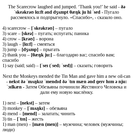
The Scarecrow laughed and jumped. ‘Thank you!’ he said -
ðə
ˈskeəkrəʊ lɑ:ft ənd dʒʌmpt θæŋk ju hi ˈsed -
Пугало
рассмеялось и подпрыгнуло. «Спасибо», - сказало оно.
4) scarecrow –
[ˈskeəkrəʊ]
– пугало
3) scare –
[skeə]
– пугать; испугать; паника
4) crow –
[krəʊ]
– ворона
3) laugh –
[
lɑ:
f
]
– смеяться
3) jump –
[
dʒʌ
mp]
– прыгать
2) thank you –
[θæŋ
k
ju:]
– благодарю вас; спасибо вам;
спасибо
1) say (said; said) –
[ˈseɪ (ˈsed; ˈsed)]
– сказать; говорить
Next the Monkeys mended the Tin Man and gave him a new oil-can
-
nekst ðə ˈmʌŋkɪz ˈmendɪd ðə ˈtɪn mæn ənd ɡeɪv hɪm ə nju:
ˈɔɪlkæn -
Затем Обезьяны починили Жестяного Человека и
дали ему новую маслёнку.
1) next –
[
nekst]
– затем
3) monkey –
[ˈ
mʌŋ
kɪ]
– обезьяна
4) mend –
[
mend]
– залатать; чинить
3) tin –
[ˈ
tɪ
n]
– жесть
1) man (men) –
[
mæ
n (
men)]
– мужчина; человек (мужчины;
люди)