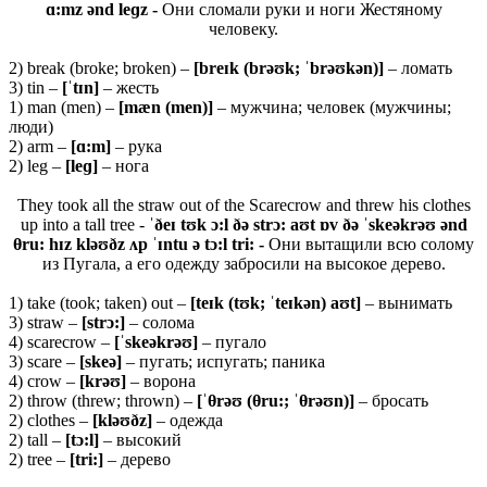
ɑ:mz ənd leɡz -
Они сломали руки и ноги Жестяному
человеку.
2) break (broke; broken) –
[breɪk (brəʊk; ˈbrəʊkən)]
– ломать
3) tin –
[ˈ
tɪ
n]
– жесть
1) man (men) –
[
mæ
n (
men)]
– мужчина; человек (мужчины;
люди)
2) arm –
[ɑ:
m]
– рука
2) leg –
[
leɡ]
– нога
They took all the straw out of the Scarecrow and threw his clothes
up into a tall tree -
ˈðeɪ tʊk ɔ:l ðə strɔ: aʊt ɒv ðə ˈskeəkrəʊ ənd
θru: hɪz kləʊðz ʌp ˈɪntu ə tɔ:l tri: -
Они вытащили всю солому
из Пугала, а его одежду забросили на высокое дерево.
1) take (took; taken) out –
[teɪk (tʊk; ˈteɪkən) aʊt]
– вынимать
3) straw –
[strɔ:]
– солома
4) scarecrow –
[ˈskeəkrəʊ]
– пугало
3) scare –
[skeə]
– пугать; испугать; паника
4) crow –
[krəʊ]
– ворона
2) throw (threw; thrown) –
[ˈ
θ
rəʊ (θ
ru:; ˈθ
rəʊn)]
– бросать
2) clothes –
[kləʊðz]
– одежда
2) tall –
[tɔ:l]
– высокий
2) tree –
[tri:]
– дерево