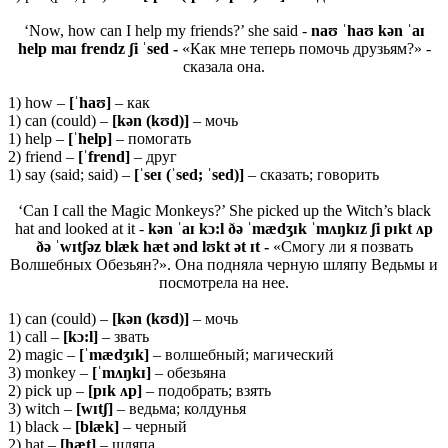
‘Now, how can I help my friends?’ she said -
naʊ ˈhaʊ kən ˈaɪ
help maɪ frendz ʃi ˈsed -
«Как мне теперь помочь друзьям?» -
сказала она.
1) how –
[ˈhaʊ]
– как
1) can (could) –
[kən (kʊd)]
– мочь
1) help –
[ˈhelp]
– помогать
2) friend –
[ˈfrend]
– друг
1) say (said; said) –
[ˈseɪ (ˈsed; ˈsed)]
– сказать; говорить
‘Can I call the Magic Monkeys?’ She picked up the Witch’s black
hat and looked at it -
kən ˈaɪ kɔ:l ðə ˈmædʒɪk ˈmʌŋkɪz ʃi pɪkt ʌp
ðə ˈwɪtʃəz blæk hæt ənd lʊkt ət ɪt -
«Смогу ли я позвать
Волшебных Обезьян?». Она подняла черную шляпу Ведьмы и
посмотрела на нее.
1) can (could) –
[kən (kʊd)]
– мочь
1) call –
[kɔ:l]
– звать
2) magic –
[ˈmædʒɪk]
– волшебный; магический
3) monkey –
[ˈmʌŋkɪ]
– обезьяна
2) pick up –
[
pɪ
k ʌ
p]
– подобрать; взять
3) witch –
[
wɪ
tʃ]
– ведьма; колдунья
1) black –
[
blæ
k]
– черный
2) hat –
[
hæ
t]
– шляпа