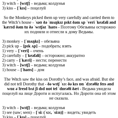
3) witch –
[
wɪ
tʃ]
– ведьма; колдунья
3) kiss –
[ˈ
kɪ
s]
– поцелуй
So the Monkeys picked them up very carefully and carried them to
the Witch’s house -
ˈsəʊ ðə ˈmʌŋkɪz pɪkt ðəm ʌp ˈveri ˈkeəfəli ənd
ˈkærɪd ðəm tu ðə ˈwɪtʃəz ˈhaʊs -
Поэтому Обезьяны осторожно
их подняли и отнесли к дому Ведьмы.
3) monkey –
[ˈ
mʌŋ
kɪ]
– обезьяна
2) pick up –
[
pɪ
k ʌ
p]
– подобрать; взять
1) very –
[ˈ
veri]
– очень
2) carefully –
[ˈ
keə
fə
li]
– осторожно; аккуратно
2) carry –
[
ˈ
kæ
ri]
– нести; перенести
3) witch –
[
wɪ
tʃ]
– ведьма; колдунья
1) house –
[ˈhaʊs]
– дом
The Witch saw the kiss on Dorothy’s face, and was afraid. But she
did not tell Dorothy that -
ðə wɪtʃ ˈsɔ: ðə kɪs ɒn ˈdɔrəθiz feɪs ənd
wɒz əˈfreɪd bʌt ʃi dɪd nɒt tel ˈdɒrəθi ðæt -
Ведьма увидела
поцелуй на лице Дороти и испугалась. Но Дороти она об этом
не сказала.
3) witch –
[
wɪ
tʃ]
– ведьма; колдунья
1) see (saw; seen) –
[ˈ
si: (ˈ
sɔ:, ˈ
si:
n)]
– видеть; увидеть
3) kiss –
[ˈ
kɪ
s]
– поцелуй