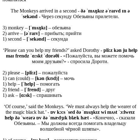
The Monkeys arrived in a second -
ðə ˈmʌŋkɪz əˈraɪvd ɪn ə
ˈsekənd -
Через секунду Обезьяны прилетели.
3) monkey –
[ˈ
mʌŋ
kɪ]
– обезьяна
2) arrive –
[əˈ
raɪ
v]
– прибыть; прийти
1) second –
[ˈ
sekə
nd]
– секунда
‘Please can you help my friends?’ asked Dorothy -
pli:z kən ju help
maɪ frendz ˈɑ:skt ˈdɒrəθi -
«Пожалуйста, вы можете помочь
моим друзьям?» - спросила Дороти.
2) please –
[pli:z]
– пожалуйста
1) can (could) –
[kən (kʊd)]
– мочь
1) help –
[ˈhelp]
– помогать
2) friend –
[ˈfrend]
– друг
1) ask –
[ɑ:sk]
– спрашивать
‘Of course,’ said the Monkeys. ‘We must always help the wearer of
the magic black hat.’ -
ɒv kɔ:s ˈsed ðə ˈmʌŋkɪz wi mʌst ˈɔ:lweɪz
help ðə ˈweərə ɒv ðə ˈmædʒɪk blæk hæt -
«Конечно, - сказали
Обезьяны. – Мы должны всегда помогать владельцу
волшебной чёрной шляпы».