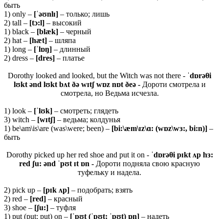
быть
1) only –
[ˈəʊ
nlɪ]
– только; лишь
2) tall –
[
tɔ:
l]
– высокий
1) black –
[
blæ
k]
– черный
2) hat –
[
hæ
t]
– шляпа
1) long –
[ˈlɒŋ]
– длинный
2) dress –
[dres]
– платье
Dorothy looked and looked, but the Witch was not there -
ˈdɒrəθi
lʊkt ənd lʊkt bʌt ðə wɪtʃ wɒz nɒt ðeə -
Дороти смотрела и
смотрела, но Ведьма исчезла.
1) look –
[ˈ
lʊ
k]
– смотреть; глядеть
3) witch –
[
wɪ
tʃ]
– ведьма; колдунья
1) be\am\is\are (was\were; been) –
[bi:\æm\ɪz\ɑ: (wɒz\wɜ:, bi:n)]
–
быть
Dorothy picked up her red shoe and put it on -
ˈdɒrəθi pɪkt ʌp hɜ:
red ʃu: ənd ˈpʊt ɪt ɒn -
Дороти подняла свою красную
туфельку и надела.
2) pick up –
[
pɪ
k ʌ
p]
– подобрать; взять
2) red –
[red]
– красный
3) shoe –
[ʃu:]
– туфля
1) put (put; put) on –
[ˈpʊt (ˈpʊt; ˈpʊt) ɒn]
– надеть