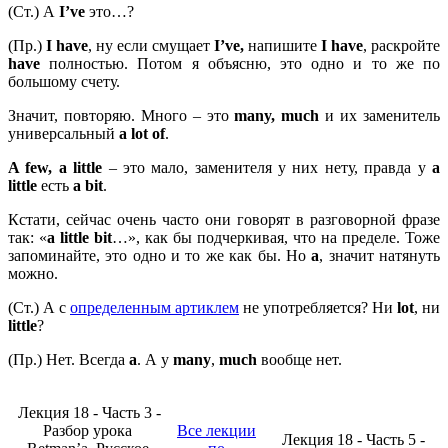
(Ст.) А
I’
ve
это…?
(Пр.)
I
have
, ну если смущает
I’
ve,
напишите
I
have
, раскройте
have
полностью. Потом я объясню, это одно и то же по
большому счету.
Значит, повторяю. Много – это
many,
much
и их заменитель
универсальный
a
lot
of
.
A
few,
a
little
– это мало, заменителя у них нету, правда у
a
little
есть
a
bit
.
Кстати, сейчас очень часто они говорят в разговорной фразе
так: «
a
little
bit
…», как бы подчеркивая, что на пределе. Тоже
запоминайте, это одно и то же как бы. Но
a
, значит натянуть
можно.
(Ст.) А с
определенным артиклем
не употребляется? Ни
lot
, ни
little
?
(Пр.) Нет. Всегда
a
. А у
many
,
much
вообще нет.
Лекция 18 - Часть 3 -
Разбор урока
Все лекции
Лекция 18 - Часть 5 -