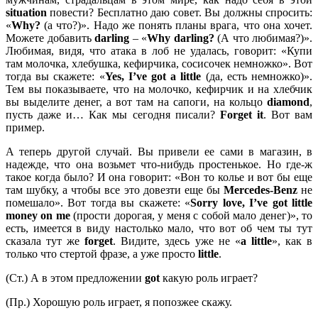
situation
повести? Бесплатно даю совет. Вы должны спросить:
«
Why?
(а что?)». Надо же понять планы врага, что она хочет.
Можете добавить
darling
– «
Why
darling?
(А что любимая?)».
Любимая, видя, что атака в лоб не удалась, говорит: «Купи
там молочка, хлебушка, кефирчика, сосисочек немножко». Вот
тогда вы скажете: «
Yes,
I’
ve
got
a
little
(да, есть немножко)».
Тем вы показываете, что на молочко, кефирчик и на хлебчик
вы выделите денег, а вот там на сапоги, на кольцо
diamond
,
пусть даже и… Как мы сегодня писали?
Forget it
. Вот вам
пример.
А теперь другой случай. Вы привели ее сами в магазин, в
надежде, что она возьмет что-нибудь простенькое. Но где-ж
такое когда было? И она говорит: «Вон то колье и вот бы еще
там шубку, а чтобы все это довезти еще бы
Mercedes-Benz
не
помешало». Вот тогда вы скажете: «
Sorry
love,
I’
ve
got
little
money
on
me
(прости дорогая, у меня с собой мало денег)», то
есть, имеется в виду настолько мало, что вот об чем ты тут
сказала тут же
forget
. Видите, здесь уже не «
a
little
», как в
только что стертой фразе, а уже просто
little
.
(Ст.) А в этом предложении
got
какую роль играет?
(Пр.) Хорошую роль играет, я попозжее скажу.