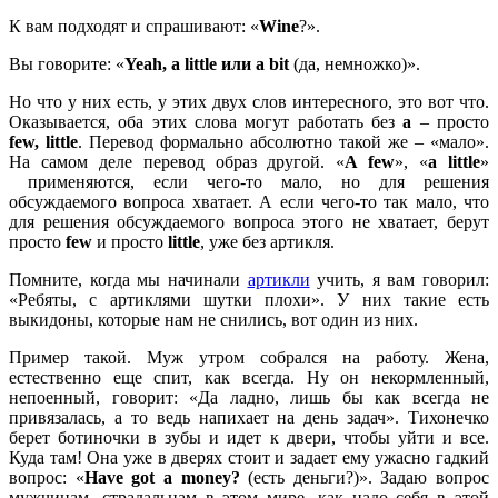
К вам подходят и спрашивают: «
Wine
?».
Вы говорите: «
Yeah,
a
little или
a
bit
(да, немножко)».
Но что у них есть, у этих двух слов интересного, это вот что.
Оказывается, оба этих слова могут работать без
a
– просто
few,
little
. Перевод формально абсолютно такой же – «мало».
На самом деле перевод образ другой. «
A
few
», «
a
little
»
применяются, если чего-то мало, но для решения
обсуждаемого вопроса хватает. А если чего-то так мало, что
для решения обсуждаемого вопроса этого не хватает, берут
просто
few
и просто
little
, уже без артикля.
Помните, когда мы начинали
артикли
учить, я вам говорил:
«Ребяты, с артиклями шутки плохи». У них такие есть
выкидоны, которые нам не снились, вот один из них.
Пример такой. Муж утром собрался на работу. Жена,
естественно еще спит, как всегда. Ну он некормленный,
непоенный, говорит: «Да ладно, лишь бы как всегда не
привязалась, а то ведь напихает на день задач». Тихонечко
берет ботиночки в зубы и идет к двери, чтобы уйти и все.
Куда там! Она уже в дверях стоит и задает ему ужасно гадкий
вопрос: «
Have
got
a
money?
(есть деньги?)». Задаю вопрос
мужчинам, страдальцам в этом мире, как надо себя в этой