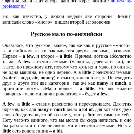
Официальный сайт автора данного курса лекций:
https://eng-
professor.ru/
Но, как известно, у любой медали две стороны. Значит,
записали слово «много», пишем второй заголовочек.
Русское
мало
по-английски
Оказалось, что русское «мало», так же как и русское «много»,
в английском языке закрывается двумя словами, разными.
Первое –
a
few
, и второе –
a
little
. Причем, логика абсолютно
та же.
A
few
с исчисляемыми (машины, деревья и т.д.), но
глагол по прежнему
are
, потому что хоть их и мало, но они же
не одна машина, не одно дерево. А
a
little
с неисчисляемыми
(
water
– вода,
air
,
money
) и глагол, конечно же,
is
. Переходить
друг в друга эти две категории, так же как
many
и
much
, в
принципе могут. «Мало воды» -
a
little
. Но вы можете
говорить «мало миллилитров/литров» - будет
a
few
.
A
few,
a
little
– ставим равенство и перечеркиваем. Для этих
образов, как для
many
и
much
было
a
lot
of
, для вот этих двух
слов объединяющего образа нету, они работают сами по себе.
Нету чего-то единого, что вы могли бы сюда написать, и оно
бы работало и с неисчисляемыми и неисчисляемыми. Но у
a
little
есть родственник –
a
bit.