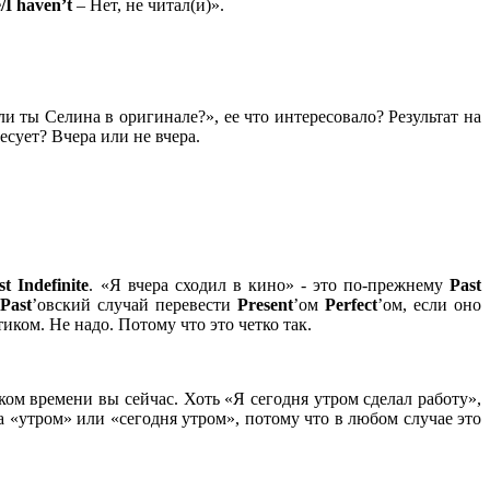
/
I
haven’
t
– Нет, не читал(и)».
ли ты Селина в оригинале?», ее что интересовало? Результат на
есует? Вчера или не вчера.
st
Indefinite
. «Я вчера сходил в кино» - это по-прежнему
Past
Past
’овский случай перевести
Present
’ом
Perfect
’ом, если оно
иком. Не надо. Потому что это четко так.
ком времени вы сейчас. Хоть «Я сегодня утром сделал работу»,
ла «утром» или «сегодня утром», потому что в любом случае это