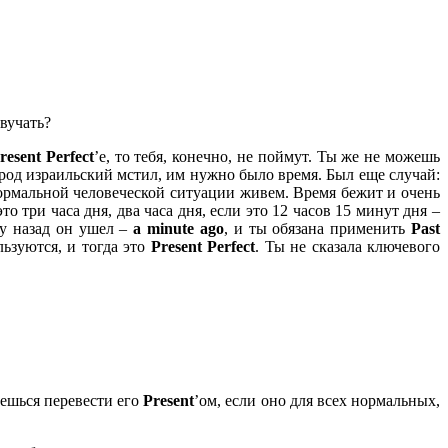
звучать?
resent
Perfect
’е, то тебя, конечно, не поймут. Ты же не можешь
арод израильский мстил, им нужно было время. Был еще случай:
нормальной человеческой ситуации живем. Время бежит и очень
о три часа дня, два часа дня, если это 12 часов 15 минут дня –
му назад он ушел –
a
minute
ago
, и ты обязана применить
Past
льзуются, и тогда это
Present
Perfect
. Ты не сказала ключевого
аешься перевести его
Present
’ом, если оно для всех нормальных,