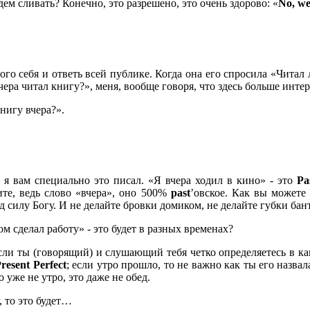
дем сливать? Конечно, это разрешено, это очень здорово: «
No,
we
го себя и ответь всей публике. Когда она его спросила «Читал 
чера читал книгу?», меня, вообще говоря, что здесь больше интер
нигу вчера?».
, я вам специально это писал. «Я вчера ходил в кино» - это
Pa
ите, ведь слово «вчера», оно 500%
past
’овское. Как вы можете
 силу Богу. И не делайте бровки домиком, не делайте губки бант
м сделал работу» - это будет в разных временах?
 если ты (говорящий) и слушающий тебя четко определяетесь в ка
Present
Perfect
; если утро прошло, то не важно как ты его назва
о уже не утро, это даже не обед.
, то это будет…