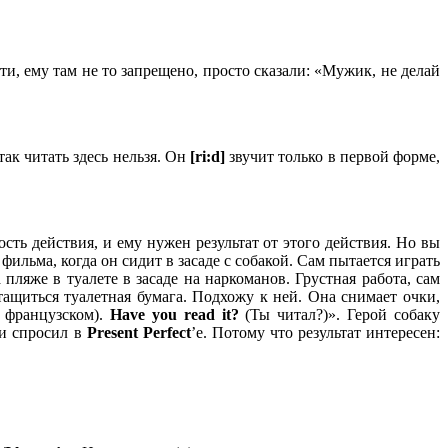
ати, ему там не то запрещено, просто сказали: «Мужик, не делай
так читать здесь нельзя. Он
[ri:d]
звучит только в первой форме,
сть действия, и ему нужен результат от этого действия. Но вы
льма, когда он сидит в засаде с собакой. Сам пытается играть
пляже в туалете в засаде на наркоманов. Грустная работа, сам
тащиться туалетная бумага. Подхожу к ней. Она снимает очки,
 французском).
Have you read it?
(Ты читал?)». Герой собаку
ши спросил в
Present
Perfect
’е. Потому что результат интересен: