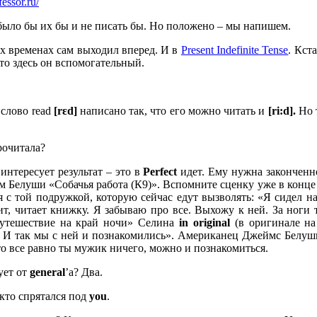
fessor.ru/
 было бы их бы и не писать бы. Но положено – мы напишем.
ых временах сам выходил вперед. И в
Present Indefinite Tense
. Кст
что здесь он вспомогательный.
 слово read
[rɛd]
написано так, что его можно читать и
[ri:d].
Но 
рочитала?
 интересует результат – это в
Perfect
идет. Ему нужна законченно
Белуши «Собачья работа (К9)». Вспомните сценку уже в конце фи
я с той подружкой, которую сейчас едут вызволять: «Я сидел на 
ит, читает книжку. Я забываю про все. Выхожу к ней. За ноги 
Путешествие на край ночи» Селина
in
original
(в оригинале на
). И так мы с ней и познакомились». Американец Джеймс Белу
, то все равно ты мужик ничего, можно и познакомиться.
ует от
general
’а? Два.
м кто спрятался под
you
.