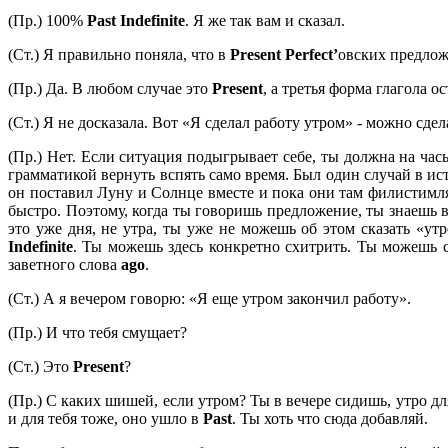
(Пр.) 100%
Past
Indefinite
. Я же так вам и сказал.
(Ст.) Я правильно поняла, что в
Present
Perfect’
овских предло
(Пр.) Да. В любом случае это
Present
, а третья форма глагола о
(Ст.) Я не досказала. Вот «Я сделал работу утром» - можно сде
(Пр.) Нет. Если ситуация подыгрывает себе, ты должна на часы
грамматикой вернуть вспять само время. Был один случай в ис
он поставил Луну и Солнце вместе и пока они там филистимля
быстро. Поэтому, когда ты говоришь предложение, ты знаешь в к
это уже дня, не утра, ты уже не можешь об этом сказать «у
Indefinite
. Ты можешь здесь конкретно схитрить. Ты можешь с
заветного слова
ago
.
(Ст.) А я вечером говорю: «Я еще утром закончил работу».
(Пр.) И что тебя смущает?
(Ст.) Это
Present
?
(Пр.) С каких шишей, если утром? Ты в вечере сидишь, утро д
и для тебя тоже, оно ушло в
Past
. Ты хоть что сюда добавляй.