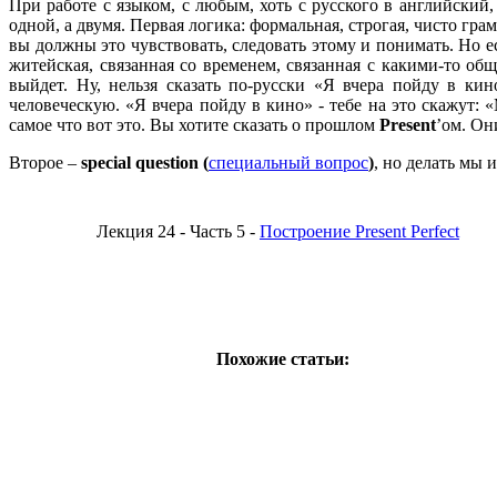
При работе с языком, с любым, хоть с русского в английский,
одной, а двумя. Первая логика: формальная, строгая, чисто гр
вы должны это чувствовать, следовать этому и понимать. Но ес
житейская, связанная со временем, связанная с какими-то об
выйдет. Ну, нельзя сказать по-русски «Я вчера пойду в ки
человеческую. «Я вчера пойду в кино» - тебе на это скажут: 
самое что вот это. Вы хотите сказать о прошлом
Present
’ом. Он
Второе –
special question (
специальный вопрос
)
, но делать мы 
Лекция 24 - Часть 5 -
Построение Present Perfect
Похожие статьи: