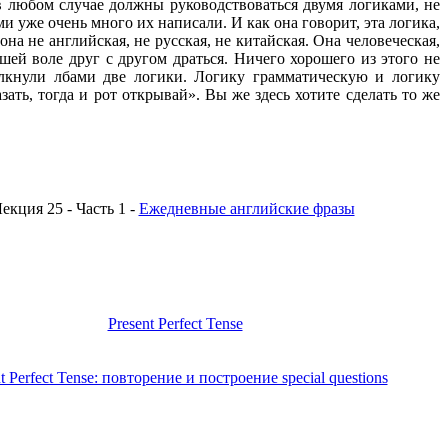
ы в любом случае должны руководствоваться двумя логиками, не
и уже очень много их написали. И как она говорит, эта логика,
на не английская, не русская, не китайская. Она человеческая,
шей воле друг с другом драться. Ничего хорошего из этого не
толкнули лбами две логики. Логику грамматическую и логику
ать, тогда и рот открывай». Вы же здесь хотите сделать то же
екция 25 - Часть 1 -
Ежедневные английские фразы
Present Perfect Tense
t Perfect Tense: повторение и построение special questions