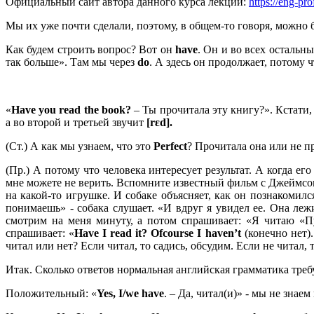
Официальный сайт автора данного курса лекций:
https://eng-pro
Мы их уже почти сделали, поэтому, в общем-то говоря, можно
Как будем строить вопрос? Вот он
have
. Он и во всех остальн
так больше». Там мы через
do
. А здесь он продолжает, потому 
«
Have
you
read
the
book?
– Ты прочитала эту книгу?». Кстати,
а во второй и третьей звучит
[rɛd].
(Ст.) А как мы узнаем, что это
Perfect
? Прочитала она или не п
(Пр.) А потому что человека интересует результат. А когда его
мне можете не верить. Вспомните известный фильм с Джеймсом 
на какой-то игрушке. И собаке объясняет, как он познакомилс
понимаешь» - собака слушает. «И вдруг я увидел ее. Она леж
смотрим на меня минуту, а потом спрашивает: «Я читаю «
спрашивает: «
Have I read it? Of
course
I
haven’
t
(конечно нет
читал или нет? Если читал, то садись, обсудим. Если не читал
Итак. Сколько ответов нормальная английская грамматика треб
Положительный: «
Yes,
I/
we
have
. – Да, читал(и)» - мы не знае