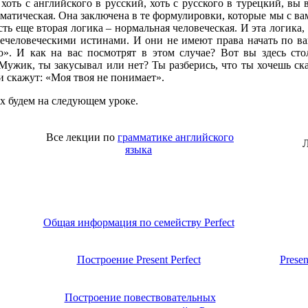
 хоть с английского в русский, хоть с русского в турецкий, в
амматическая. Она заключена в те формулировки, которые мы с вам
ть еще вторая логика – нормальная человеческая. И эта логика, о
щечеловеческими истинами. И они не имеют права начать по ва
но». И как на вас посмотрят в этом случае? Вот вы здесь с
«Мужик, ты закусывал или нет? Ты разберись, что ты хочешь сказ
и скажут: «Моя твоя не понимает».
их будем на следующем уроке.
Все лекции по
грамматике английского
Л
языка
Общая информация по семейству Perfect
Построение Present Perfect
Presen
Построение повествовательных