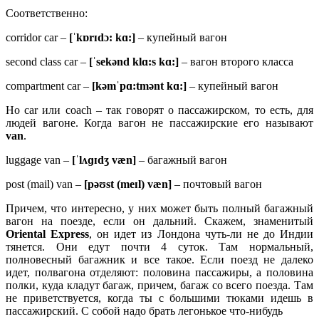
Соответственно:
corridor car –
[ˈ
kɒ
rɪ
dɔ:
kɑ:]
– купейный вагон
second class car –
[ˈsekənd klɑ:s kɑ:]
– вагон второго класса
compartment car –
[kəmˈpɑ:tmənt kɑ:]
– купейный вагон
Но car или coach – так говорят о пассажирском, то есть, для
людей вагоне. Когда вагон не пассажирские его называют
van
.
luggage van –
[ˈ
lʌɡɪ
dʒ
væ
n]
– багажный вагон
post (mail) van –
[
pəʊ
st (
meɪ
l)
væ
n]
– почтовый вагон
Причем, что интересно, у них может быть полный багажный
вагон на поезде, если он дальний. Скажем, знаменитый
Oriental Express
, он идет из Лондона чуть-ли не до Индии
тянется. Они едут почти 4 суток. Там нормальный,
полновесный багажник и все такое. Если поезд не далеко
идет, полвагона отделяют: половина пассажиры, а половина
полки, куда кладут багаж, причем, багаж со всего поезда. Там
не приветствуется, когда ты с большими тюками идешь в
пассажирский. С собой надо брать легонькое что-нибудь