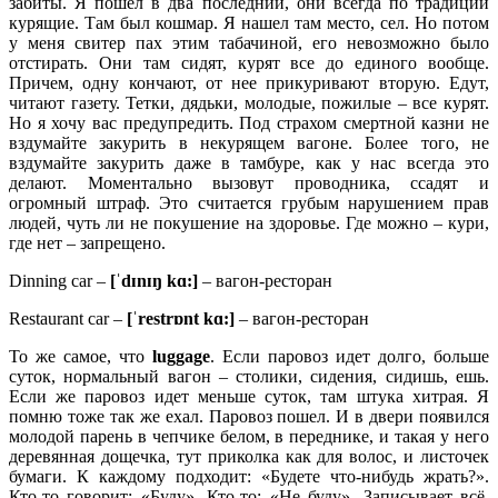
забиты. Я пошел в два последний, они всегда по традиции
курящие. Там был кошмар. Я нашел там место, сел. Но потом
у меня свитер пах этим табачиной, его невозможно было
отстирать. Они там сидят, курят все до единого вообще.
Причем, одну кончают, от нее прикуривают вторую. Едут,
читают газету. Тетки, дядьки, молодые, пожилые – все курят.
Но я хочу вас предупредить. Под страхом смертной казни не
вздумайте закурить в некурящем вагоне. Более того, не
вздумайте закурить даже в тамбуре, как у нас всегда это
делают. Моментально вызовут проводника, ссадят и
огромный штраф. Это считается грубым нарушением прав
людей, чуть ли не покушение на здоровье. Где можно – кури,
где нет – запрещено.
Dinning car –
[ˈ
dɪ
nɪŋ
kɑ:]
– вагон-ресторан
Restaurant car –
[ˈrestrɒnt kɑ:]
– вагон-ресторан
То же самое, что
luggage
. Если паровоз идет долго, больше
суток, нормальный вагон – столики, сидения, сидишь, ешь.
Если же паровоз идет меньше суток, там штука хитрая. Я
помню тоже так же ехал. Паровоз пошел. И в двери появился
молодой парень в чепчике белом, в переднике, и такая у него
деревянная дощечка, тут приколка как для волос, и листочек
бумаги. К каждому подходит: «Будете что-нибудь жрать?».
Кто-то говорит: «Буду». Кто-то: «Не буду». Записывает всё,