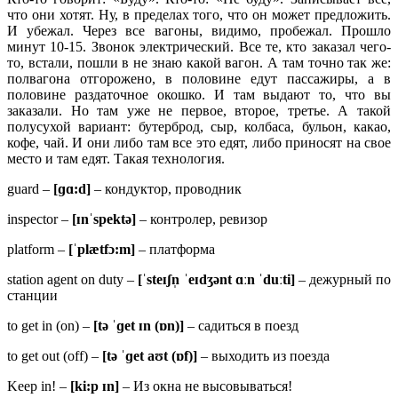
что они хотят. Ну, в пределах того, что он может предложить.
И убежал. Через все вагоны, видимо, пробежал. Прошло
минут 10-15. Звонок электрический. Все те, кто заказал чего-
то, встали, пошли в не знаю какой вагон. А там точно так же:
полвагона отгорожено, в половине едут пассажиры, а в
половине раздаточное окошко. И там выдают то, что вы
заказали. Но там уже не первое, второе, третье. А такой
полусухой вариант: бутерброд, сыр, колбаса, бульон, какао,
кофе, чай. И они либо там все это едят, либо приносят на свое
место и там едят. Такая технология.
guard –
[ɡɑ:
d]
– кондуктор, проводник
inspector –
[ɪ
nˈ
spektə]
– контролер, ревизор
platform –
[ˈ
plæ
tfɔ:
m]
– платформа
station agent on duty –
[ˈsteɪʃn̩ ˈeɪdʒənt ɑːn ˈduːti]
– дежурный по
станции
to get in (on) –
[tə ˈɡet ɪn (ɒn)]
– садиться в поезд
to get out (off) –
[tə ˈɡet aʊt (ɒf)]
– выходить из поезда
Keep in! –
[
ki:
p ɪ
n]
– Из окна не высовываться!