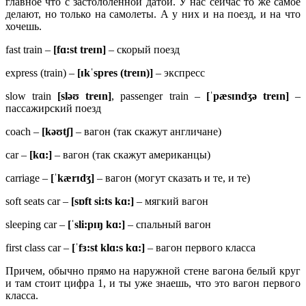
главное что с застолбленной датой. У нас сейчас то же самое
делают, но только на самолеты. А у них и на поезд, и на что
хочешь.
fast train –
[fɑ:st treɪn]
– скорый поезд
express (train) –
[ɪkˈspres (treɪn)]
– экспресс
slow train
[sləʊ treɪn]
, passenger train –
[ˈpæsɪndʒə treɪn]
–
пассажирский поезд
coach –
[
kəʊ
tʃ]
– вагон (так скажут англичане)
car –
[
kɑ:]
– вагон (так скажут американцы)
carriage –
[ˈ
kæ
rɪ
dʒ]
– вагон (могут сказать и те, и те)
soft seats car –
[sɒft si:ts kɑ:]
– мягкий вагон
sleeping car –
[ˈsli:pɪŋ kɑ:]
– спальный вагон
first class car –
[ˈfɜ:st klɑ:s kɑ:]
– вагон первого класса
Причем, обычно прямо на наружной стене вагона белый круг
и там стоит цифра 1, и ты уже знаешь, что это вагон первого
класса.