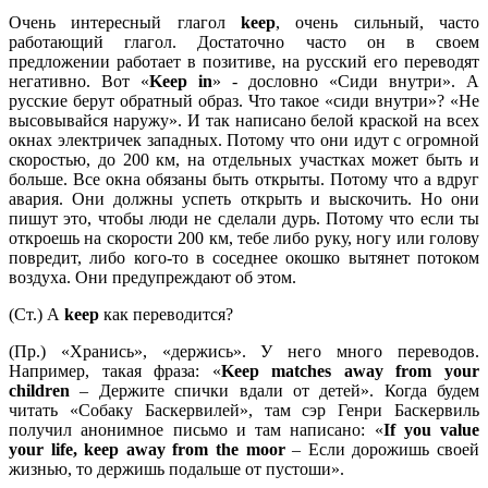
Очень интересный глагол
keep
, очень сильный, часто
работающий глагол. Достаточно часто он в своем
предложении работает в позитиве, на русский его переводят
негативно. Вот «
Keep
in
» - дословно «Сиди внутри». А
русские берут обратный образ. Что такое «сиди внутри»? «Не
высовывайся наружу». И так написано белой краской на всех
окнах электричек западных. Потому что они идут с огромной
скоростью, до 200 км, на отдельных участках может быть и
больше. Все окна обязаны быть открыты. Потому что а вдруг
авария. Они должны успеть открыть и выскочить. Но они
пишут это, чтобы люди не сделали дурь. Потому что если ты
откроешь на скорости 200 км, тебе либо руку, ногу или голову
повредит, либо кого-то в соседнее окошко вытянет потоком
воздуха. Они предупреждают об этом.
(Ст.) А
keep
как переводится?
(Пр.) «Хранись», «держись». У него много переводов.
Например, такая фраза: «
Keep
matches
away
from
your
children
– Держите спички вдали от детей». Когда будем
читать «Собаку Баскервилей», там сэр Генри Баскервиль
получил анонимное письмо и там написано: «
If
you
value
your
life,
keep
away
from
the
moor
– Если дорожишь своей
жизнью, то держишь подальше от пустоши».