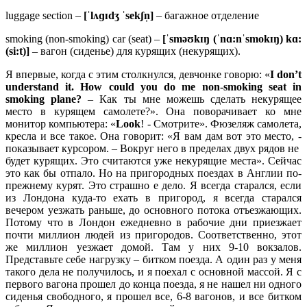
luggage section –
[ˈ
lʌɡɪ
dʒ ˈ
sekʃ
n̩]
– багажное отделение
smoking (non-smoking) car (seat) –
[ˈ
sməʊ
kɪŋ (ˈ
nɑ:
nˈ
smokɪŋ)
kɑ:
(
si:
t)]
– вагон (сиденье) для курящих (некурящих).
Я впервые, когда с этим столкнулся, девчонке говорю: «
I
don’
t
understand
it.
How
could
you
do
me
non-
smoking
seat
in
smoking
plane?
– Как ты мне можешь сделать некурящее
место в курящем самолете?». Она поворачивает ко мне
монитор компьютера: «
Look
! - Смотрите». Фюзеляж самолета,
кресла и все такое. Она говорит: «Я вам дам вот это место, -
показывает курсором. – Вокруг него в пределах двух рядов не
будет курящих. Это считаются уже некурящие места». Сейчас
это как бы отпало. Но на пригородных поездах в Англии по-
прежнему курят. Это страшно е дело. Я всегда старался, если
из Лондона куда-то ехать в пригород, я всегда старался
вечером уезжать раньше, до основного потока отъезжающих.
Потому что в Лондон ежедневно в рабочие дни приезжает
почти миллион людей из пригородов. Соответственно, этот
же миллион уезжает домой. Там у них 9-10 вокзалов.
Представьте себе нагрузку – битком поезда. А один раз у меня
такого дела не получилось, и я поехал с основной массой. Я с
первого вагона прошел до конца поезда, я не нашел ни одного
сиденья свободного, я прошел все, 6-8 вагонов, и все битком