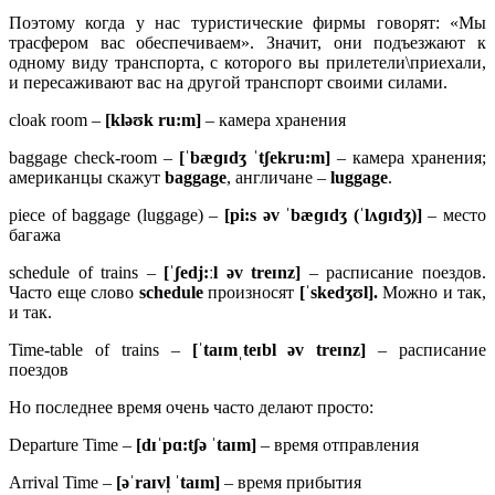
Поэтому когда у нас туристические фирмы говорят: «Мы
трасфером вас обеспечиваем». Значит, они подъезжают к
одному виду транспорта, с которого вы прилетели\приехали,
и пересаживают вас на другой транспорт своими силами.
cloak room –
[
kləʊ
k
ru:
m]
– камера хранения
baggage check-room –
[ˈ
bæɡɪ
dʒ ˈ
tʃ
ekru:
m]
– камера хранения;
американцы скажут
baggage
, англичане –
luggage
.
piece of baggage (luggage) –
[pi:s əv ˈbæɡɪdʒ (ˈlʌɡɪdʒ)]
– место
багажа
schedule of trains –
[ˈʃedj:ːl əv treɪnz]
– расписание поездов.
Часто еще слово
schedule
произносят
[ˈskedʒʊl].
Можно и так,
и так.
Time-table of trains –
[ˈ
taɪ
mˌ
teɪ
bl ə
v
treɪ
nz]
– расписание
поездов
Но последнее время очень часто делают просто:
Departure Time –
[
dɪˈ
pɑ:
tʃə ˈ
taɪ
m]
– время отправления
Arrival Time –
[əˈ
raɪ
vl̩ ˈ
taɪ
m]
– время прибытия