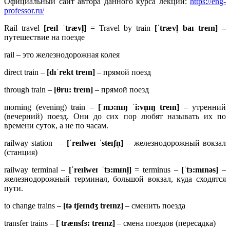
Официальный сайт автора данного курса лекций:
https://eng-
professor.ru/
Rail travel
[
reɪ
l ˈ
træ
vl̩]
= Travel by train
[ˈ
træ
vl̩
baɪ
treɪ
n] –
путешествие на поезде
rail – это железнодорожная колея
direct train –
[
dɪˈ
rekt
treɪ
n]
– прямой поезд
through train –
[θru: treɪn]
– прямой поезд
morning (evening) train –
[ˈmɔ:nɪŋ ˈi:vn̩ɪŋ treɪn]
– утренний
(вечерний) поезд. Они до сих пор любят называть их по
времени суток, а не по часам.
railway station –
[ˈ
reɪ
lweɪ ˈ
steɪʃ
n̩]
– железнодорожный вокзал
(станция)
railway terminal –
[ˈ
reɪ
lweɪ ˈ
tɜ:
mɪ
nl̩]
= terminus –
[ˈ
tɜ:
mɪ
nə
s]
–
железнодорожный терминал, большой вокзал, куда сходятся
пути.
to change trains –
[tə tʃeɪndʒ treɪnz]
– сменить поезда
transfer trains –
[ˈtrænsfɜ: treɪnz]
– смена поездов (пересадка)