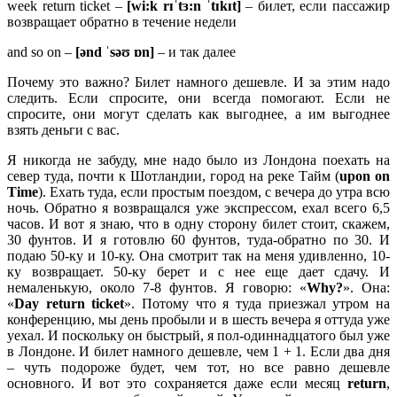
week return ticket –
[
wi:
k
rɪˈ
tɜ:
n ˈ
tɪ
kɪ
t]
– билет, если пассажир
возвращает обратно в течение недели
and so on –
[ə
nd ˈ
səʊ ɒ
n]
– и так далее
Почему это важно? Билет намного дешевле. И за этим надо
следить. Если спросите, они всегда помогают. Если не
спросите, они могут сделать как выгоднее, а им выгоднее
взять деньги с вас.
Я никогда не забуду, мне надо было из Лондона поехать на
север туда, почти к Шотландии, город на реке Тайм (
upon
on
Time
). Ехать туда, если простым поездом, с вечера до утра всю
ночь. Обратно я возвращался уже экспрессом, ехал всего 6,5
часов. И вот я знаю, что в одну сторону билет стоит, скажем,
30 фунтов. И я готовлю 60 фунтов, туда-обратно по 30. И
подаю 50-ку и 10-ку. Она смотрит так на меня удивленно, 10-
ку возвращает. 50-ку берет и с нее еще дает сдачу. И
немаленькую, около 7-8 фунтов. Я говорю: «
Why?
». Она:
«
Day
return
ticket
». Потому что я туда приезжал утром на
конференцию, мы день пробыли и в шесть вечера я оттуда уже
уехал. И поскольку он быстрый, я пол-одиннадцатого был уже
в Лондоне. И билет намного дешевле, чем 1 + 1. Если два дня
– чуть подороже будет, чем тот, но все равно дешевле
основного. И вот это сохраняется даже если месяц
return
,