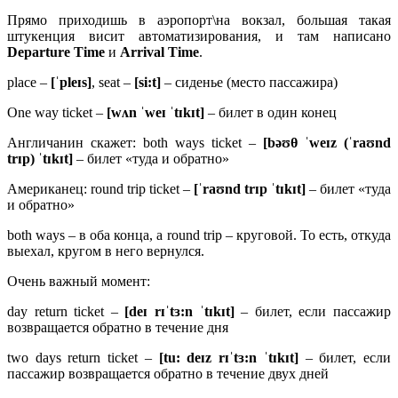
Прямо приходишь в аэропорт\на вокзал, большая такая
штукенция висит автоматизирования, и там написано
Departure
Time
и
Arrival
Time
.
place –
[ˈ
pleɪ
s]
, seat –
[
si:
t]
– сиденье (место пассажира)
One way ticket –
[
wʌ
n ˈ
weɪ ˈ
tɪ
kɪ
t]
– билет в один конец
Англичанин скажет: both ways ticket –
[
bəʊ
θ ˈ
weɪ
z (ˈ
raʊ
nd
trɪ
p) ˈ
tɪ
kɪ
t]
– билет «туда и обратно»
Американец: round trip ticket –
[ˈ
raʊ
nd
trɪ
p ˈ
tɪ
kɪ
t]
– билет «туда
и обратно»
both ways – в оба конца, а round trip – круговой. То есть, откуда
выехал, кругом в него вернулся.
Очень важный момент:
day return ticket –
[
deɪ
rɪˈ
tɜ:
n ˈ
tɪ
kɪ
t]
– билет, если пассажир
возвращается обратно в течение дня
two days return ticket –
[
tu:
deɪ
z
rɪˈ
tɜ:
n ˈ
tɪ
kɪ
t]
– билет, если
пассажир возвращается обратно в течение двух дней