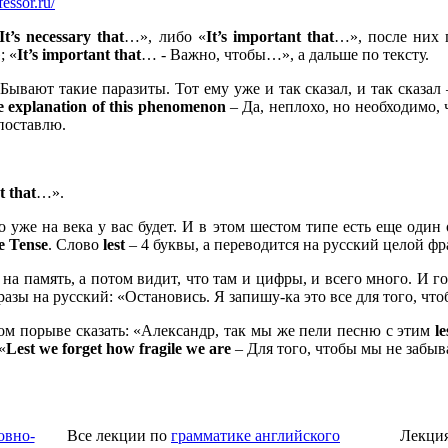
fessor.ru/
It’s necessary that
…», либо «
It’s important that
…», после них 
; «
It’
s
important
that
… - Важно, чтобы…», а дальше по тексту.
Бывают такие паразиты. Тот ему уже и так сказал, и так сказал 
e
explanation
of
this
phenomenon
– Да, неплохо, но необходимо,
 поставлю.
nt
that
…».
 уже на века у вас будет. И в этом шестом типе есть еще один
te
Tense
. Слово
lest
– 4 буквы, а переводится на русский целой фр
на память, а потом видит, что там и цифры, и всего много. И го
разы на русский: «Остановись. Я запишу-ка это все для того, чт
вом порыве сказать: «Александр, так мы же пели песню с этим
le
«
Lest
we
forget
how
fragile
we
are
– Для того, чтобы мы не забы
овно-
Все лекции по
грамматике английского
Лекция