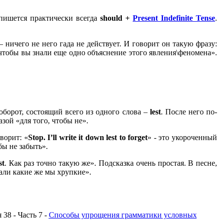
пишется практически всегда
should +
Present Indefinite Tense
.
– ничего не него гада не действует. И говорит он такую фразу:
 чтобы вы знали еще одно объяснение этого явления\феномена».
 оборот, состоящий всего из одного слова –
lest
. После него по-
азой «для того, чтобы не».
ворит: «
Stop. I’ll write it down lest to forget
» - это укороченный
обы не забыть».
st
. Как раз точно такую же». Подсказка очень простая. В песне,
вали какие же мы хрупкие».
 38 - Часть 7 -
Способы упрощения грамматики условных