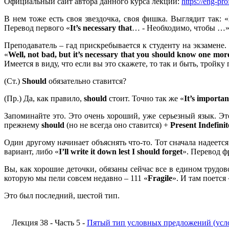
Официальный сайт автора данного курса лекций:
https://eng-pro
В нем тоже есть своя звездочка, своя фишка. Выглядит так: «
Перевод первого «
It’
s
necessary
that
… - Необходимо, чтобы …»
Преподаватель – гад прискребывается к студенту на экзамене. 
«
Well,
not
bad,
but
it’
s
necessary
that
you
should
know
one
mor
Имеется в виду, что если вы это скажете, то так и быть, тройку
(Ст.)
Should
обязательно ставится?
(Пр.) Да, как правило,
should
стоит. Точно так же «
It’
s
importa
Запоминайте это. Это очень хороший, уже серьезный язык. Это
прежнему
should
(но не всегда оно ставится) +
Present
Indefini
Один другому начинает объяснять что-то. Тот сначала надеется 
вариант, либо «
I’ll write it down lest I should forget
». Перевод ф
Вы, как хорошие деточки, обязаны сейчас все в едином трудо
которую мы пели совсем недавно – 111 «
Fragile
». И там поется 
Это был последний, шестой тип.
Лекция 38 - Часть 5 -
Пятый тип условных предложений (усл