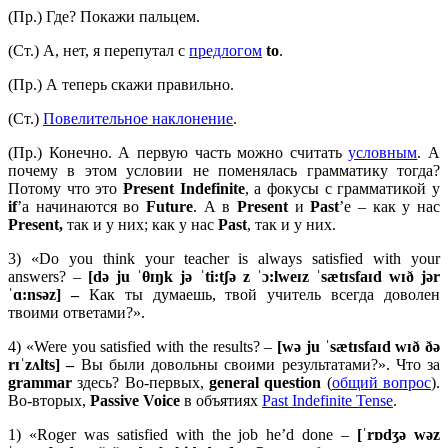
(Пр.) Где? Покажи пальцем.
(Ст.) А, нет, я перепутал с
предлогом
to
.
(Пр.) А теперь скажи правильно.
(Ст.)
Повелительное наклонение
.
(Пр.) Конечно. А первую часть можно считать
условным
. А
почему в этом условии не поменялась грамматику тогда?
Потому что это
Present
Indefinite
, а фокусы с грамматикой у
if
’а начинаются во
Future
. А в
Present
и
Past
’е – как у нас
Present,
так и у них; как у нас
Past
, так и у них.
3) «Do you think your teacher is always satisfied with your
answers? –
[
də
ju ˈ
θɪŋ
k
jə ˈ
ti:
tʃə
z ˈɔ:
lweɪ
z ˈ
sæ
tɪ
sfaɪ
d
wɪð
jə
r
ˈɑ:
nsə
z] –
Как ты думаешь, твой учитель всегда доволен
твоими ответами?».
4) «Were you satisfied with the results? –
[wə ju ˈsætɪsfaɪd wɪð ðə
rɪˈzʌlts] –
Вы были довольны своими результатами?». Что за
grammar
здесь? Во-первых,
general question
(
общий вопрос
).
Во-вторых,
Passive Voice
в объятиях
Past Indefinite Tense
.
1) «Roger was satisfied with the job he’d done –
[ˈrɒdʒə wəz