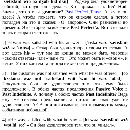
ˈsætɪsfaɪd wɪð ðə dʒɒb hid dʌn] –
Роджер был удовлетворен
работой, которую он сделал». Кто прижался к
he?
Had
.
Значит, что это за
grammar
?
Past Perfect Tense
. А зачем он
здесь? А чтобы показать, что он сначала сделал, а потом
поглядел на это и сказал: «О, здорово». Они разнесены во
времени. Это второе назначение
Past
Perfect
’а. Вот это надо
знать и стараться это делать.
2) «Oscar was satisfied with his answer –
[ˈɒ
skə
wə
z ˈ
sæ
tɪ
sfaɪ
d
wɪð ɪ
z ˈɑ:
nsə] –
Оскар был удовлетворен своим ответом». А
вот здесь
his
– тут мы до конца не можем быть уверены
«своим ответом» или «чьим-то». Это может быть и «своим», и
«его». У них контекста иногда не хватает в предложениях.
3) «The customer was not satisfied with what he was offered –
[ðə
ˈkʌstəmə wəz nɒt ˈsætɪsfaɪd wɪð ˈwɒt hi wəz ˈɒfəd] –
Покупатель был не удовлетворен тем, что ему было
предложено». В обеих частях предложения
Passive
Voice
в
Past
Indefinite
. А почему в обоих частях
Past
Indefinite
? Ведь
ему же сначала предложили, а потом он был уже не
удовлетворен. А? А они показывают, что промежуток между
событиями небольшой.
4) «He was satisfied with what he saw –
[hi wəz ˈsætɪsfaɪd wɪð
ˈwɒt hi ˈsɔ:] –
Он был удовлетворен тем, что он увидел».