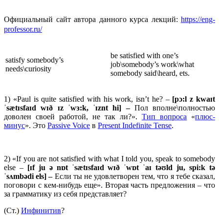
Официальный сайт автора данного курса лекций:
https://eng-
professor.ru/
be satisfied with one’s
satisfy somebody’s
job\somebody’s work\what
needs\curiosity
somebody said\heard, ets.
1) «Paul is quite satisfied with his work, isn’t he? –
[pɔ:l z kwaɪt
ˈsætɪsfaɪd wɪð ɪz ˈwɜ:k, ˈɪznt hi] –
Пол вполне\полностью
доволен своей работой, не так ли?».
Тип вопроса
«
плюс-
минус
». Это
Passive Voice
в
Present Indefinite Tense
.
2) «If you are not satisfied with what I told you, speak to somebody
else –
[ɪf ju ə nɒt ˈsætɪsfaɪd wɪð ˈwɒt ˈaɪ təʊld ju, spi:k tə
ˈsʌmbədi els] –
Если ты не удовлетворен тем, что я тебе сказал,
поговори с кем-нибудь еще». Вторая часть предложения – что
за грамматику из себя представляет?
(Ст.)
Инфинитив
?