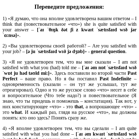
Переведите предложения:
1) «Я думаю, что она вполне удовлетворена вашим ответом – I
think that (повествовательное «что») she is quite satisfied with
your answer –
[ˈaɪ ˈθɪŋk ðət ʃi z kwaɪt ˈsætɪsfaɪd wɪð jər
ˈɑ:nsə]
».
2) «Вы удовлетворены своей работой? – Are you satisfied with
your job? –
[ə
ju ˈ
sæ
tɪ
sfaɪ
d
wɪð
jə
dʒɒ
b]
» -
general
question
.
3) «Я не удовлетворен тем, что вы мне сказали – I am not
satisfied with what you (had) told me –
[ˈ
aɪ ə
m
nɒ
t ˈ
sæ
tɪ
sfaɪ
d
wɪð
ˈ
wɒ
t
ju
hə
d
təʊ
ld
mi:]
». Здесь поставили во второй части
Past
Perfect
– ваше право. Но я бы поставил
Past
Indefinite
–
одновременность (сказали – он тут же услышал, тут же
отреагировал). Одно и то же русское слово «что» несет в себе
и вопросительное (Что тебе надо?) и повествовательное (Я
знаю, что ты придешь и поможешь – констатация). Так вот, у
них констатирующее «что» - это
that
, а вопрошающее «что» -
это
what
. И каждый раз, глядя на русское «что», вы должны
понять: кто оно здесь? Понять сразу же.
4) «Я вполне удовлетворен тем, что вы сделали – I am quite
satisfied with what you had done –
[ˈ
aɪ ə
m
kwaɪ
t ˈ
sæ
tɪ
sfaɪ
d
wɪð