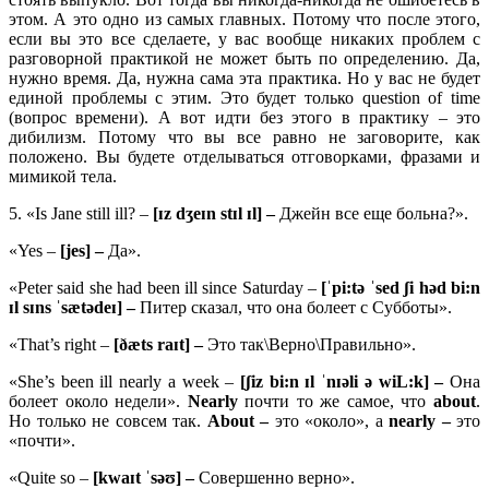
этом. А это одно из самых главных. Потому что после этого,
если вы это все сделаете, у вас вообще никаких проблем с
разговорной практикой не может быть по определению. Да,
нужно время. Да, нужна сама эта практика. Но у вас не будет
единой проблемы с этим. Это будет только question of time
(вопрос времени). А вот идти без этого в практику – это
дибилизм. Потому что вы все равно не заговорите, как
положено. Вы будете отделываться отговорками, фразами и
мимикой тела.
5. «Is Jane still ill? –
[ɪz dʒeɪn stɪl ɪl] –
Джейн все еще больна?».
«Yes –
[jes] –
Да».
«Peter said she had been ill since Saturday –
[ˈ
pi:
tə ˈ
sed ʃ
i
hə
d
bi:
n
ɪ
l
sɪ
ns ˈ
sæ
tə
deɪ] –
Питер сказал, что она болеет с Субботы».
«That’s right –
[ðæts raɪt] –
Это так\Верно\Правильно».
«She’s been ill nearly a week –
[ʃ
iz
bi:
n ɪ
l ˈ
nɪə
li ə
wiL:
k] –
Она
болеет около недели».
Nearly
почти то же самое, что
about
.
Но только не совсем так.
About –
это «около», а
nearly –
это
«почти».
«Quite so –
[
kwaɪ
t ˈ
səʊ] –
Совершенно верно».