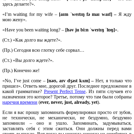
здесь делаете?».
«I’m waiting for my wife –
[aɪm ˈweɪtɪŋ fə maɪ waɪf] –
Я жду
мою жену».
«Have you been waiting long? –
[həv ju bi:n ˈweɪtɪŋ ˈlɒŋ]
».
(Ст.) «Как долго вы ждете?».
(Пр.) Сегодня всю глотку себе сорвал…
(Ст.) «Вы долго ждете?».
(Пр.) Конечно же!
«No, I’ve just come –
[nəʊ, aɪv dʒəst kʌm] –
Нет, я только что
пришел». Ответь мне, дорогой друг. Последнее предложение в
какой грамматике?
Present Perfect Tense
. Из пяти случаев его
назначения это которое? Третье, потому что там были собраны
наречия времени
(
ever,
never,
just,
already,
yet
).
Если я вас прошу запоминать формулировки просто от зубов,
не технически, не механически, не бездумно, бездумно
запомнили – оно и ушло. Запоминать, задумываться,
заставлять себя с этим сжиться. Они должны перед вами
стоять выпукло. Вот тогда вы никогда-никогда не ошибетесь в