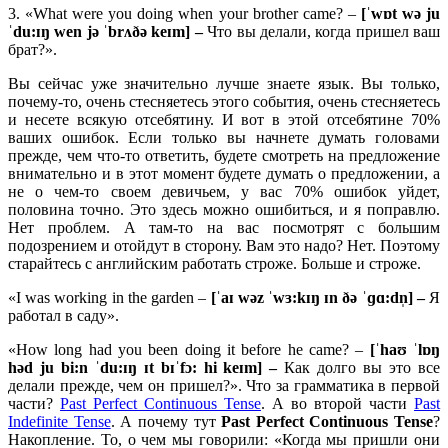
3. «What were you doing when your brother came? –
[ˈwɒt wə ju
ˈdu:ɪŋ wen jə ˈbrʌðə keɪm] –
Что вы делали, когда пришел ваш
брат?».
Вы сейчас уже значительно лучше знаете язык. Вы только,
почему-то, очень стесняетесь этого события, очень стесняетесь
и несете всякую отсебятину. И вот в этой отсебятине 70%
ваших ошибок. Если только вы начнете думать головами
прежде, чем что-то ответить, будете смотреть на предложение
внимательно и в этот момент будете думать о предложении, а
не о чем-то своем девичьем, у вас 70% ошибок уйдет,
половина точно. Это здесь можно ошибиться, и я поправлю.
Нет проблем. А там-то на вас посмотрят с большим
подозрением и отойдут в сторону. Вам это надо? Нет. Поэтому
старайтесь с английским работать строже. Больше и строже.
«I was working in the garden –
[ˈaɪ wəz ˈwɜ:kɪŋ ɪn ðə ˈɡɑ:dn̩] –
Я
работал в саду».
«How long had you been doing it before he came? –
[ˈhaʊ ˈlɒŋ
həd ju bi:n ˈdu:ɪŋ ɪt bɪˈfɔ: hi keɪm] –
Как долго вы это все
делали прежде, чем он пришел?». Что за грамматика в первой
части?
Past Perfect Continuous Tense
. А во второй части
Past
Indefinite Tense
. А почему тут
Past Perfect Continuous Tense
?
Накопление. То, о чем мы говорили: «Когда мы пришли они