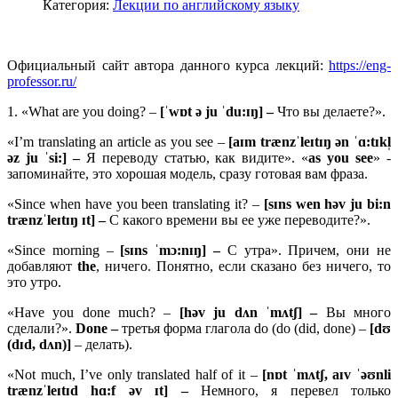
Категория:
Лекции по английскому языку
Официальный сайт автора данного курса лекций:
https://eng-
professor.ru/
1. «What are you doing? –
[ˈwɒt ə ju ˈdu:ɪŋ] –
Что вы делаете?».
«I’m translating an article as you see –
[aɪm trænzˈleɪtɪŋ ən ˈɑ:tɪkl̩
əz ju ˈsi:] –
Я переводу статью, как видите». «
as
you
see
» -
запоминайте, это хорошая модель, сразу готовая вам фраза.
«Since when have you been translating it? –
[
sɪ
ns
wen
hə
v
ju
bi:
n
træ
nzˈ
leɪ
tɪŋ ɪ
t] –
С какого времени вы ее уже переводите?».
«Since morning –
[sɪns ˈmɔ:nɪŋ] –
С утра». Причем, они не
добавляют
the
, ничего. Понятно, если сказано без ничего, то
это утро.
«Have you done much? –
[həv ju dʌn ˈmʌtʃ] –
Вы много
сделали?».
Done
–
третья форма глагола do (do (did, done) –
[
dʊ
(
dɪ
d,
dʌ
n)]
– делать).
«Not much, I’ve only translated half of it –
[
nɒ
t ˈ
mʌ
tʃ,
aɪ
v ˈəʊ
nli
træ
nzˈ
leɪ
tɪ
d
hɑ:
f ə
v ɪ
t] –
Немного, я перевел только