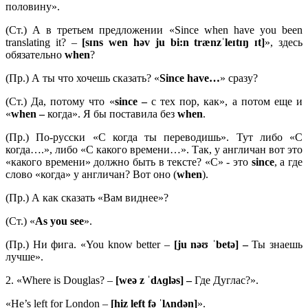
половину».
(Ст.) А в третьем предложении «Since when have you been
translating it? –
[
sɪ
ns
wen
hə
v
ju
bi:
n
træ
nzˈ
leɪ
tɪŋ ɪ
t]
», здесь
обязательно
when
?
(Пр.) А ты что хочешь сказать? «
Since
have…
» сразу?
(Ст.) Да, потому что «
since –
с тех пор, как», а потом еще и
«
when –
когда». Я бы поставила без
when
.
(Пр.) По-русски «С когда ты переводишь». Тут либо «С
когда….», либо «С какого времени…». Так, у англичан вот это
«какого времени» должно быть в тексте? «С» - это
since
, а где
слово «когда» у англичан? Вот оно (
when
).
(Пр.) А как сказать «Вам виднее»?
(Ст.) «
As you see
».
(Пр.) Ни фига. «You know better –
[ju nəʊ ˈbetə] –
Ты знаешь
лучше».
2. «Where is Douglas? –
[weə z ˈdʌɡləs] –
Где Дуглас?».
«He’s left for London –
[hiz left fə ˈlʌndən]
».