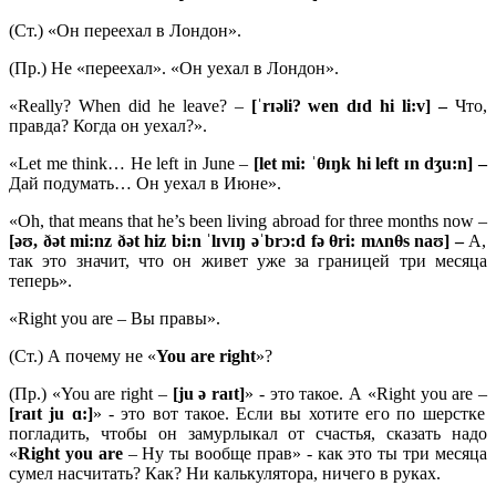
(Ст.) «Он переехал в Лондон».
(Пр.) Не «переехал». «Он уехал в Лондон».
«Really? When did he leave? –
[ˈrɪəli? wen dɪd hi li:v] –
Что,
правда? Когда он уехал?».
«Let me think… He left in June –
[let mi: ˈθɪŋk hi left ɪn dʒu:n] –
Дай подумать… Он уехал в Июне».
«Oh, that means that he’s been living abroad for three months now –
[əʊ, ðət mi:nz ðət hiz bi:n ˈlɪvɪŋ əˈbrɔ:d fə
θ
ri: mʌnθ
s naʊ] –
А,
так это значит, что он живет уже за границей три месяца
теперь».
«Right you are – Вы правы».
(Ст.) А почему не «
You
are
right
»?
(Пр.) «You are right –
[ju ə raɪt]
» - это такое. А «Right you are –
[raɪt ju ɑ:]
» - это вот такое. Если вы хотите его по шерстке
погладить, чтобы он замурлыкал от счастья, сказать надо
«
Right
you
are
– Ну ты вообще прав» - как это ты три месяца
сумел насчитать? Как? Ни калькулятора, ничего в руках.