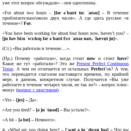
уже этот вопрос обсуждали» - они однотипны.
«For about two hours –
[fər əˈbaʊt tu: ˈaʊəz] –
В течение
приблизительно\около двух часов». А где здесь русское «в
течение»?
For
.
«You have been working for about four hours now, haven’t you? –
[
ju
hə
v
bi:
n ˈ
wɜ:
kɪŋ
fə
r əˈ
baʊ
t
fɔ:
r ˈ
aʊə
z
naʊ, ˈ
hæ
vn̩
t
ju]
».
(Ст.) «Вы работали в течение….».
(Пр.) Почему «работали», когда стоит
now
и стоит
have
?
Какое же тут «работали»? Это же
Present Perfect Continuous
Tense
. А чем он отличается от остальных
Perfect
’ов? А тем,
что переводится глаголом настоящего времени, по крайней
мере, в данном, конкретном случае. Получается «Вы уже
работаете в течение четырех часов, не так ли?» - вопрос плюс-
минус (
вопрос с хвостиком
).
«Yes –
[jes] –
Да».
«Are you tired? –
[ə ju ˈtaɪəd] –
Вы устали?».
«A bit –
[ə bɪt] –
Немного».
4. «What are you doing here? –
[ˈwɒt ə ju ˈdu:ɪŋ hɪə] –
Что вы