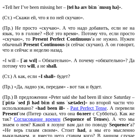
«Tell her I’ve been missing her –
[tel hə aɪv bi:n ˈmɪsɪŋ hə]
».
(Ст.) «Скажи ей, что я по ней скучаю».
(Пр.) Не просто «скучаю». А что надо добавить, если не на
язык, то в голове? «Всё это время». Потому что, если просто
«скучаю», то
Present
Perfect
Continuous
’а не нужно. Нужен
обычный
Present
Continuous
(я сейчас скучаю). А он говорит,
что и сейчас и неделю назад.
«I will –
[ˈ
aɪ
wɪ
l] –
Обязательно». А почему «обязательно»? Да
потому что
will
, а не
shall.
(Ст.) А как, если «
I
shall
» будет?
(Пр.) «Да, ладно уж, передам» - вот так и будет.
(Пр.) В предложении «Peter said she had been ill since Saturday –
[ˈpi:tə ˈsed ʃi həd bi:n ɪl sɪns ˈsætədeɪ]
» во второй части что
использовано? «
had
been
ill
» -
Past Perfect Tense
. А перевели
Present
’ом (Питер сказал, что она
болеет
с Субботы). Как же
так?
Согласование времен
(
Sequence
of
Tenses
). А что мы
знаем о нем? Какой я лозунг вам дал по поводу
Sequence
’а?
«Не верь глазам своим». Стоит
had
, а мы его мысленно
выкидываем, и вместо него ставим кого? В данном случае