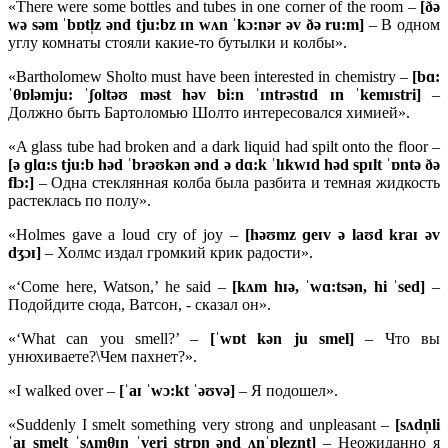
«There were some bottles and tubes in one corner of the room –
[ðə
wə
sə
m ˈ
bɒ
tl̩
z ə
nd
tju:
bz ɪ
n
wʌ
n ˈ
kɔ:
nə
r ə
v ðə
ru:
m]
– В одном
углу комнаты стояли какие-то бутылки и колбы».
«Bartholomew Sholto must have been interested in chemistry –
[
bɑ:
ˈ
θɒ
lə
mju: ˈʃ
oltəʊ
mə
st
hə
v
bi:
n ˈɪ
ntrə
stɪ
d ɪ
n ˈ
kemɪ
stri]
–
Должно быть Бартоломью Шолто интересовался химией».
«A glass tube had broken and a dark liquid had spilt onto the floor –
[ə ɡ
lɑ:
s
tju:
b
hə
d ˈ
brəʊ
kə
n ə
nd ə
dɑ:
k ˈ
lɪ
kwɪ
d
hə
d
spɪ
lt ˈɒ
ntə ðə
flɔ:]
– Одна стеклянная колба была разбита и темная жидкость
растеклась по полу».
«Holmes gave a loud cry of joy –
[
həʊ
mz ɡ
eɪ
v ə
laʊ
d
kraɪ ə
v
dʒɔɪ]
– Холмс издал громкий крик радости».
«‘Come here, Watson,’ he said –
[
kʌ
m
hɪə, ˈ
wɑ:
tsə
n,
hi ˈ
sed]
–
Подойдите сюда, Ватсон, - сказал он».
«‘What can you smell?’ –
[ˈ
wɒ
t
kə
n
ju
smel]
– Что вы
унюхиваете?\Чем пахнет?».
«I walked over –
[ˈaɪ ˈwɔ:kt ˈəʊvə]
– Я подошел».
«Suddenly I smelt something very strong and unpleasant –
[sʌdn̩li
ˈaɪ smelt ˈsʌmθɪŋ ˈveri strɒŋ ənd ʌnˈpleznt]
– Неожиданно я