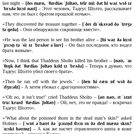
last night –
[ðɪ
s
mæ
n, ˈ
θæ
diə
s ˈʃ
oltəʊ,
telz
mi: ðə
t
hi
wə
z
wɪð ɪ
z
ˈ
brʌðə
lɑ:
st
naɪ
t]
– Этот человек, Тадеус Шолто, рассказывает
нам, что он был с братом прошлой ночью».
«They discovered the treasure together –
[ˈð
eɪ
dɪˈ
skʌ
və
d ðə ˈ
treʒə
təˈɡ
eðə]
– Они обнаружили сокровище вместе».
«He was the last person to see his brother alive –
[
hi
wə
z ðə
lɑ:
st
ˈ
pɜ:
sn̩
tə ˈ
si: ɪ
z ˈ
brʌðə
r əˈ
laɪ
v]
– Он был последним, кто видел
брата живым».
«Now, I think that Thaddeus Sholto killed his brother –
[
naʊ, ˈ
aɪ
ˈ
θɪŋ
k ðə
t ˈ
θæ
diə
s ˈʃ
oltəʊ
kɪ
ld ɪ
z ˈ
brʌðə]
– Теперь я думаю, что
Тадеус Шолто убил своего брата».
«Then he ran off with the jewels.’ –
[ð
en
hi
ræ
n ɒ
f
wɪð ðə
ˈ
dʒ
u:ə
lz]
– А затем убежал с драгоценностями».
«‘Oh no, it isn’t true!’ cried Thaddeus Sholto –
[əʊ
nəʊ, ɪ
t ˈɪ
znt
tru:
kraɪ
d ˈ
θæ
diə
s ˈʃ
oltəʊ]
– Ой, нет, это не правда! – вскричал
Тадеус Шолто».
«‘What about the poisoned thorn in the dead man’s skin?’ asked
Holmes –
[ˈwɒt əˈbaʊt ðə ˈpɔɪzn̩d θɔ:n ɪn ðə ded mænz skɪn?
ˈɑ:
skt
həʊ
mz]
– А как же насчет отравленного шипа в коже