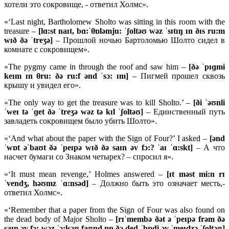
хотели это сокровище, - ответил Холмс».
«‘Last night, Bartholomew Sholto was sitting in this room with the
treasure –
[lɑ:st naɪt, bɑ:ˈθɒləmju: ˈʃoltəʊ wəz ˈsɪtɪŋ ɪn ðɪs ru:m
wɪð ðə ˈtreʒə]
– Прошлой ночью Бартоломью Шолто сидел в
комнате с сокровищем».
«The pygmy came in through the roof and saw him –
[ðə ˈpɪɡmi
keɪm ɪn θru: ðə ru:f ənd ˈsɔ: ɪm]
– Пигмей прошел сквозь
крышу и увидел его».
«The only way to get the treasure was to kill Sholto.’ –
[ði ˈəʊnli
ˈweɪ tə ˈɡet ðə ˈtreʒə wəz tə kɪl ˈʃoltəʊ]
– Единственный путь
завладеть сокровищем было убить Шолто».
«‘And what about the paper with the Sign of Four?’ I asked –
[ənd
ˈwɒt əˈbaʊt ðə ˈpeɪpə wɪð ðə saɪn əv fɔ:?
ˈ
aɪ ˈɑ:
skt]
– А что
насчет бумаги со Знаком четырех? – спросил я».
«‘It must mean revenge,’ Holmes answered –
[ɪ
t
mə
st
mi:
n
rɪ
ˈ
vendʒ,
həʊ
mz ˈɑ:
nsə
d]
– Должно быть это означает месть,-
ответил Холмс».
«‘Remember that a paper from the Sign of Four was also found on
the dead body of Major Sholto –
[
rɪˈ
membə ðə
t ə ˈ
peɪ
pə
frə
m ðə
saɪ
n ə
v
fɔ:
wə
z ˈɔ:
lsəʊ
faʊ
nd ɒ
n ðə
ded ˈ
bɒ
di ə
v ˈ
meɪ
dʒə ˈʃ
oltəʊ]