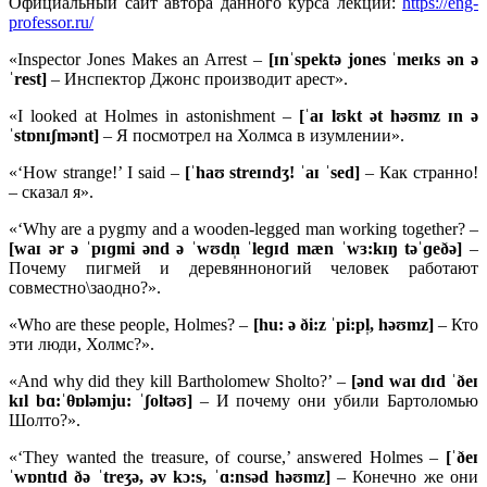
Официальный сайт автора данного курса лекций:
https://eng-
professor.ru/
«Inspector Jones Makes an Arrest –
[ɪnˈspektə jones ˈmeɪks ən ə
ˈrest]
– Инспектор Джонс производит арест».
«I looked at Holmes in astonishment –
[ˈaɪ lʊkt ət həʊmz ɪn ə
ˈstɒnɪʃmənt]
– Я посмотрел на Холмса в изумлении».
«‘How strange!’ I said –
[ˈhaʊ streɪndʒ!
ˈ
aɪ ˈ
sed]
– Как странно!
– сказал я».
«‘Why are a pygmy and a wooden-legged man working together? –
[
waɪ ə
r ə ˈ
pɪɡ
mi ə
nd ə ˈ
wʊ
dn̩ ˈ
leɡɪ
d
mæ
n ˈ
wɜ:
kɪŋ
təˈɡ
eðə]
–
Почему пигмей и деревянноногий человек работают
совместно\заодно?».
«Who are these people, Holmes? –
[hu: ə ði:z ˈpi:pl̩, həʊmz]
– Кто
эти люди, Холмс?».
«And why did they kill Bartholomew Sholto?’ –
[ənd waɪ dɪd ˈðeɪ
kɪl bɑ:ˈθɒləmju: ˈʃoltəʊ]
– И почему они убили Бартоломью
Шолто?».
«‘They wanted the treasure, of course,’ answered Holmes –
[ˈðeɪ
ˈwɒntɪd ðə ˈtreʒə, əv kɔ:s, ˈɑ:nsəd həʊmz]
– Конечно же они