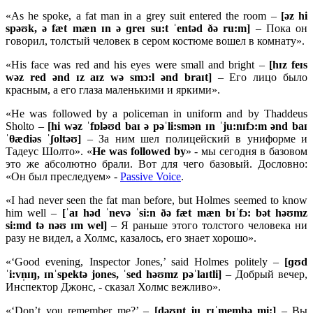
«As he spoke, a fat man in a grey suit entered the room –
[ə
z
hi
spəʊ
k, ə
fæ
t
mæ
n ɪ
n ə ɡ
reɪ
su:
t ˈ
entə
d ðə
ru:
m]
– Пока он
говорил, толстый человек в сером костюме вошел в комнату».
«His face was red and his eyes were small and bright –
[
hɪ
z
feɪ
s
wə
z
red ə
nd ɪ
z
aɪ
z
wə
smɔ:
l ə
nd
braɪ
t]
– Его лицо было
красным, а его глаза маленькими и яркими».
«He was followed by a policeman in uniform and by Thaddeus
Sholto –
[
hi
wə
z ˈ
fɒ
ləʊ
d
baɪ ə
pəˈ
li:
smə
n ɪ
n ˈ
ju:
nɪ
fɔ:
m ə
nd
baɪ
ˈ
θæ
diə
s ˈʃ
oltəʊ]
– За ним шел полицейский в униформе и
Тадеус Шолто». «
He
was
followed
by
» - мы сегодня в базовом
это же абсолютно брали. Вот для чего базовый. Дословно:
«Он был преследуем» -
Passive Voice
.
«I had never seen the fat man before, but Holmes seemed to know
him well –
[ˈ
aɪ
hə
d ˈ
nevə ˈ
si:
n ðə
fæ
t
mæ
n
bɪˈ
fɔ:
bə
t
həʊ
mz
si:
md
tə
nəʊ ɪ
m
wel]
– Я раньше этого толстого человека ни
разу не видел, а Холмс, казалось, его знает хорошо».
«‘Good evening, Inspector Jones,’ said Holmes politely –
[ɡʊ
d
ˈ
i:
vn̩ɪŋ, ɪ
nˈ
spektə
jones, ˈ
sed
həʊ
mz
pəˈ
laɪ
tli]
– Добрый вечер,
Инспектор Джонс, - сказал Холмс вежливо».
«‘Don’t you remember me?’ –
[dəʊnt ju rɪˈmembə mi:]
– Вы