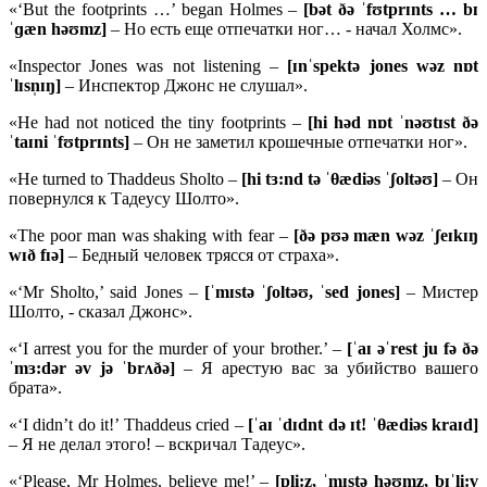
«‘But the footprints …’ began Holmes –
[bət ðə ˈfʊtprɪnts … bɪ
ˈɡæn həʊmz]
– Но есть еще отпечатки ног… - начал Холмс».
«Inspector Jones was not listening –
[ɪnˈspektə jones wəz nɒt
ˈlɪsn̩ɪŋ]
– Инспектор Джонс не слушал».
«He had not noticed the tiny footprints –
[hi həd nɒt ˈnəʊtɪst ðə
ˈtaɪni ˈfʊtprɪnts]
– Он не заметил крошечные отпечатки ног».
«He turned to Thaddeus Sholto –
[hi tɜ:nd tə ˈθædiəs ˈʃoltəʊ]
– Он
повернулся к Тадеусу Шолто».
«The poor man was shaking with fear –
[ðə pʊə mæn wəz ˈʃeɪkɪŋ
wɪð fɪə]
– Бедный человек трясся от страха».
«‘Mr Sholto,’ said Jones –
[ˈmɪstə ˈʃoltəʊ, ˈsed jones]
– Мистер
Шолто, - сказал Джонс».
«‘I arrest you for the murder of your brother.’ –
[ˈaɪ əˈrest ju fə ðə
ˈmɜ:dər əv jə ˈbrʌðə]
– Я арестую вас за убийство вашего
брата».
«‘I didn’t do it!’ Thaddeus cried –
[ˈaɪ ˈdɪdnt də ɪt!
ˈ
θæ
diə
s
kraɪ
d]
– Я не делал этого! – вскричал Тадеус».
«‘Please, Mr Holmes, believe me!’ –
[
pli:
z, ˈ
mɪ
stə
həʊ
mz,
bɪˈ
li:
v