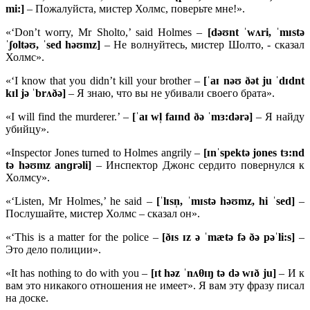
mi:]
– Пожалуйста, мистер Холмс, поверьте мне!».
«‘Don’t worry, Mr Sholto,’ said Holmes –
[
dəʊ
nt ˈ
wʌ
ri, ˈ
mɪ
stə
ˈʃ
oltəʊ, ˈ
sed
həʊ
mz]
– Не волнуйтесь, мистер Шолто, - сказал
Холмс».
«‘I know that you didn’t kill your brother –
[ˈ
aɪ
nəʊ ðə
t
ju ˈ
dɪ
dnt
kɪ
l
jə ˈ
brʌðə]
– Я знаю, что вы не убивали своего брата».
«I will find the murderer.’ –
[ˈaɪ wl̩ faɪnd ðə ˈmɜ:dərə]
– Я найду
убийцу».
«Inspector Jones turned to Holmes angrily –
[ɪnˈspektə jones tɜ:nd
tə həʊmz anɡrəli]
– Инспектор Джонс сердито повернулся к
Холмсу».
«‘Listen, Mr Holmes,’ he said –
[ˈlɪsn̩, ˈmɪstə həʊmz, hi ˈsed]
–
Послушайте, мистер Холмс – сказал он».
«‘This is a matter for the police –
[ðɪs ɪz ə ˈmætə fə ðə pəˈli:s]
–
Это дело полиции».
«It has nothing to do with you –
[ɪt həz ˈnʌθɪŋ tə də wɪð ju]
– И к
вам это никакого отношения не имеет». Я вам эту фразу писал
на доске.