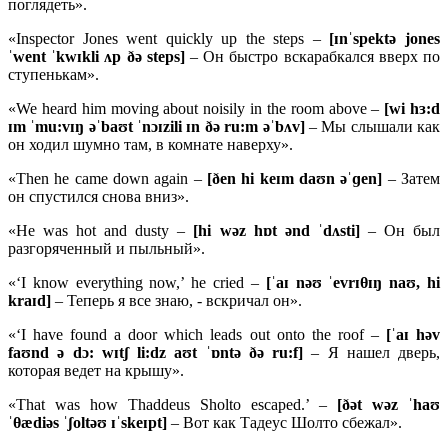
поглядеть».
«Inspector Jones went quickly up the steps –
[ɪnˈspektə jones
ˈwent ˈkwɪkli ʌp ðə steps]
– Он быстро вскарабкался вверх по
ступенькам».
«We heard him moving about noisily in the room above –
[wi hɜ:d
ɪm ˈmu:vɪŋ əˈbaʊt ˈnɔɪzili ɪn ðə ru:m əˈbʌv]
– Мы слышали как
он ходил шумно там, в комнате наверху».
«Then he came down again –
[ðen hi keɪm daʊn əˈɡen]
– Затем
он спустился снова вниз».
«He was hot and dusty –
[hi wəz hɒt ənd ˈdʌsti]
– Он был
разгоряченный и пыльный».
«‘I know everything now,’ he cried –
[ˈaɪ nəʊ ˈevrɪθɪŋ naʊ, hi
kraɪd]
– Теперь я все знаю, - вскричал он».
«‘I have found a door which leads out onto the roof –
[ˈaɪ həv
faʊnd ə dɔ: wɪtʃ li:dz aʊt ˈɒntə ðə ru:f]
– Я нашел дверь,
которая ведет на крышу».
«That was how Thaddeus Sholto escaped.’ –
[ðət wəz ˈhaʊ
ˈθædiəs ˈʃoltəʊ ɪˈskeɪpt]
– Вот как Тадеус Шолто сбежал».