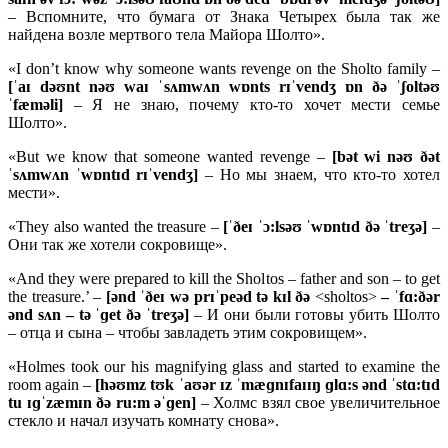
– Вспомните, что бумага от Знака Четырех была так же
найдена возле мертвого тела Майора Шолто».
«I don’t know why someone wants revenge on the Sholto family –
[ˈ
aɪ
dəʊ
nt
nəʊ
waɪ ˈ
sʌ
mwʌ
n
wɒ
nts
rɪˈ
vendʒ ɒ
n ðə ˈʃ
oltəʊ
ˈ
fæ
mə
li]
– Я не знаю, почему кто-то хочет мести семье
Шолто».
«But we know that someone wanted revenge –
[
bə
t
wi
nəʊ ðə
t
ˈ
sʌ
mwʌ
n ˈ
wɒ
ntɪ
d
rɪˈ
vendʒ]
– Но мы знаем, что кто-то хотел
мести».
«They also wanted the treasure –
[ˈð
eɪ ˈɔ:
lsəʊ ˈ
wɒ
ntɪ
d ðə ˈ
treʒə]
–
Они так же хотели сокровище».
«And they were prepared to kill the Sholtos – father and son – to get
the treasure.’ –
[ə
nd ˈð
eɪ
wə
prɪˈ
peə
d
tə
kɪ
l ðə
<sholtos>
– ˈ
fɑ:ðə
r
ə
nd
sʌ
n –
tə ˈɡ
et ðə ˈ
treʒə]
– И они были готовы убить Шолто
– отца и сына – чтобы завладеть этим сокровищем».
«Holmes took our his magnifying glass and started to examine the
room again –
[
həʊ
mz
tʊ
k ˈ
aʊə
r ɪ
z ˈ
mæɡ
nɪ
faɪɪŋ ɡ
lɑ:
s ə
nd ˈ
stɑ:
tɪ
d
tu ɪɡˈ
zæ
mɪ
n ðə
ru:
m əˈɡ
en]
– Холмс взял свое увеличительное
стекло и начал изучать комнату снова».