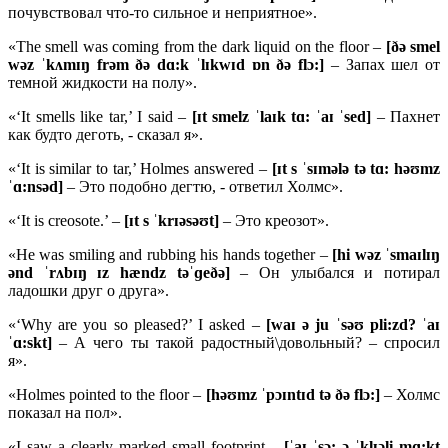
почувствовал что-то сильное и неприятное».
«The smell was coming from the dark liquid on the floor –
[ðə smel
wəz ˈkʌmɪŋ frəm ðə dɑ:k ˈlɪkwɪd ɒn ðə flɔ:]
– Запах шел от
темной жидкости на полу».
«‘It smells like tar,’ I said –
[ɪt smelz ˈlaɪk tɑ: ˈaɪ ˈsed]
– Пахнет
как будто деготь, - сказал я».
«‘It is similar to tar,’ Holmes answered –
[ɪt s ˈsɪmələ tə tɑ: həʊmz
ˈɑ:nsəd]
– Это подобно дегтю, - ответил Холмс».
«‘It is creosote.’ –
[ɪt s ˈkrɪəsəʊt]
– Это креозот».
«He was smiling and rubbing his hands together –
[hi wəz ˈsmaɪlɪŋ
ənd ˈrʌbɪŋ ɪz hændz təˈɡeðə]
– Он улыбался и потирал
ладошки друг о друга».
«‘Why are you so pleased?’ I asked –
[waɪ ə ju ˈsəʊ pli:zd?
ˈ
aɪ
ˈɑ:
skt]
– А чего ты такой радостный\довольный? – спросил
я».
«Holmes pointed to the floor –
[
həʊ
mz ˈ
pɔɪ
ntɪ
d
tə ðə
flɔ:]
– Холмс
показал на пол».
«I saw a clearly marked small footprint –
[ˈ
aɪ ˈ
sɔ: ə ˈ
klɪə
li
mɑ:
kt