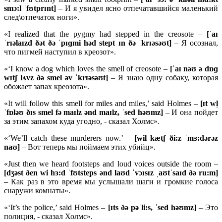
smɔ:
l ˈ
fʊ
tprɪ
nt]
– И я увидел ясно отпечатавшийся маленький
след\отпечаток ноги».
«I realized that the pygmy had stepped in the creosote –
[ˈ
aɪ
ˈ
rɪə
laɪ
zd ðə
t ðə ˈ
pɪɡ
mi
hə
d
stept ɪ
n ðə ˈ
krɪə
səʊ
t]
– Я осознал,
что пигмей наступил в креозот».
«‘I know a dog which loves the smell of creosote –
[ˈ
aɪ
nəʊ ə
dɒɡ
wɪ
tʃ
lʌ
vz ðə
smel ə
v ˈ
krɪə
səʊ
t]
– Я знаю одну собаку, которая
обожает запах креозота».
«It will follow this smell for miles and miles,’ said Holmes –
[ɪ
t
wl̩
ˈ
fɒ
ləʊ ðɪ
s
smel
fə
maɪ
lz ə
nd
maɪ
lz, ˈ
sed
həʊ
mz]
– И она пойдет
за этим запахом куда угодно, - сказал Холмс».
«‘We’ll catch these murderers now.’ –
[
wil
kæ
tʃ ð
i:
z ˈ
mɜ:
də
rə
z
naʊ]
– Вот теперь мы поймаем этих убийц».
«Just then we heard footsteps and loud voices outside the room –
[
dʒə
st ð
en
wi
hɜ:
d ˈ
fʊ
tsteps ə
nd
laʊ
d ˈ
vɔɪ
sɪ
z ˌ
aʊ
tˈ
saɪ
d ðə
ru:
m]
– Как раз в это время мы услышали шаги и громкие голоса
снаружи комнаты».
«‘It’s the police,’ said Holmes –
[ɪ
ts ðə
pəˈ
li:
s, ˈ
sed
həʊ
mz]
– Это
полиция, - сказал Холмс».