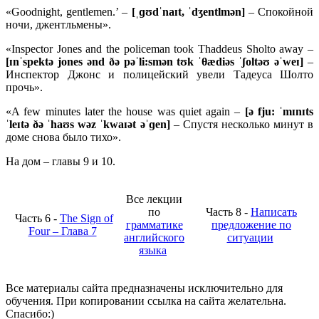
«Goodnight, gentlemen.’ –
[ˌɡʊdˈnaɪt, ˈdʒentlmən]
– Спокойной
ночи, джентльмены».
«Inspector Jones and the policeman took Thaddeus Sholto away –
[ɪnˈspektə jones ənd ðə pəˈli:smən tʊk ˈθædiəs ˈʃoltəʊ əˈweɪ]
–
Инспектор Джонс и полицейский увели Тадеуса Шолто
прочь».
«A few minutes later the house was quiet again –
[ə fju: ˈmɪnɪts
ˈleɪtə ðə ˈhaʊs wəz ˈkwaɪət əˈɡen]
– Спустя несколько минут в
доме снова было тихо».
На дом – главы 9 и 10.
Все лекции
по
Часть 8 -
Написать
Часть 6 -
The Sign of
грамматике
предложение по
Four – Глава 7
английского
ситуации
языка
Все материалы сайта предназначены исключительно для
обучения. При копировании ссылка на сайта желательна.
Спасибо:)