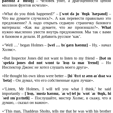
paʊndz ə ˈmɪsɪŋ]
– Человек убит, а драгоценности ценой
миллион фунтов исчезли».
«What do you think happened?’ –
[ˈwɒt də ju ˈθɪŋk ˈhæpənd]
–
Что вы думаете случилось?». А как перевести правильно это
предложение? А надо открыть седьмую страничку базового
материала: «Как вы думаете, что же произошло?».
What
нужно мысленно увести внутрь предложения. Мы так с вами
в базовом и делали. И добавить русское ‘как’.
«‘Well …’ began Holmes –
[
wel …
bɪˈɡæ
n
həʊ
mz]
– Ну, - начал
Холмс».
«But Inspector Jones did not want to listen to my friend –
[
bə
t ɪ
n
ˈ
spektə
jones
dɪ
d
nɒ
t
wɒ
nt
tə ˈ
lɪ
sn̩
tə
maɪ ˈ
frend]
– Но
Инспектор Джонс не хотел слушать моего друга».
«He thought his own ideas were better –
[
hi ˈ
θɔ:
t ɪ
z əʊ
n
aɪˈ
dɪə
z
wə
ˈ
betə]
– Он думал, что его собственные идеи лучше».
«‘Listen, Mr Holmes, I will tell you what I think,’ he said
importantly –
[ˈ
lɪ
sn̩, ˈ
mɪ
stə
həʊ
mz, ˈ
aɪ
wl̩
tel
ju ˈ
wɒ
t ˈ
aɪ ˈ
θɪŋ
k,
hi
ˈ
sed ɪ
mˈ
pɔ:
tntli]
– Послушайте, мистер Холмс, я скажу, что я
думаю, - сказал он важно».
«‘This man, Thaddeus Sholto, tells me that he was with his brother