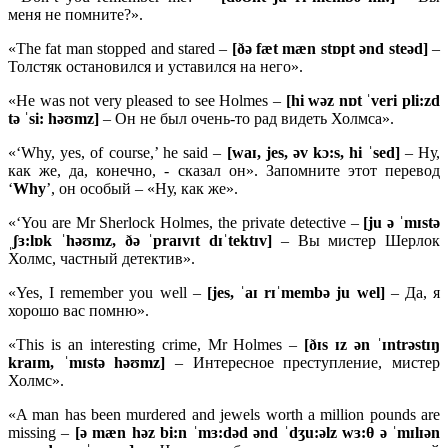
меня не помните?».
«The fat man stopped and stared –
[ðə fæt mæn stɒpt ənd steəd]
–
Толстяк остановился и уставился на него».
«He was not very pleased to see Holmes –
[hi wəz nɒt ˈveri pli:zd
tə ˈsi: həʊmz]
– Он не был очень-то рад видеть Холмса».
«‘Why, yes, of course,’ he said –
[waɪ, jes, əv kɔ:s, hi ˈsed]
– Ну,
как же, да, конечно, - сказал он». Запомните этот перевод
‘
Why
’, он особый – «Ну, как же».
«‘You are Mr Sherlock Holmes, the private detective –
[ju ə ˈmɪstə
ˌʃɜ:lɒk ˈhəʊmz, ðə ˈpraɪvɪt dɪˈtektɪv]
– Вы мистер Шерлок
Холмс, частный детектив».
«Yes, I remember you well –
[jes, ˈaɪ rɪˈmembə ju wel]
– Да, я
хорошо вас помню».
«This is an interesting crime, Mr Holmes –
[ðɪs ɪz ən ˈɪntrəstɪŋ
kraɪm, ˈmɪstə həʊmz]
– Интересное преступление, мистер
Холмс».
«A man has been murdered and jewels worth a million pounds are
missing –
[ə mæn həz bi:n ˈmɜ:dəd ənd ˈdʒu:əlz wɜ:θ ə ˈmɪlɪən