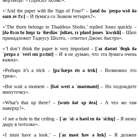
мертвеца? – спросил Холмс».
«‘And the paper with the Sign of Four?’ –
[ənd ðə ˈpeɪpə wɪð ðə
saɪn əv fɔ:]
– И бумага со Знаком четырех?».
«‘The thorn belongs to Thaddeus Sholto,’ replied Jones quickly –
[ðə θɔ:n bɪˈlɒŋz tə ˈθædiəs ˈʃoltəʊ, rɪˈplaɪd jones ˈkwɪkli]
– Шип
принадлежит Тадеусу Шолто, - ответил Джонс быстро».
«‘I don’t think the paper is very important –
[ˈaɪ dəʊnt ˈθɪŋk ðə
ˈpeɪpə z ˈveri ɪmˈpɔ:tnt]
– И я не думаю, что эта бумага очень
важна».
«Perhaps it’s a trick –
[pəˈhæps ɪts ə trɪk]
– Возможно это
трюк».
«But wait a moment –
[bət weɪt ə ˈməʊmənt]
– Но подождите
минуточку».
«What’s that up there? –
[
wɒ
ts ðə
t ʌ
p ð
eə]
– А что же там
наверху?».
«I see a hole in the ceiling –
[ˈaɪ ˈsi: ə həʊl ɪn ðə ˈsi:lɪŋ]
– Я вижу
дыру в потолке».
«I must have a look.’ –
[ˈaɪ məst həv ə lʊk]
– Я должен