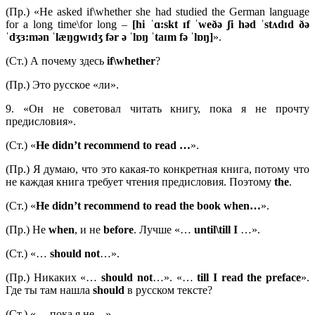
(Пр.) «He asked if\whether she had studied the German language
for a long time\for long –
[hi ˈɑ:skt ɪf ˈweðə ʃi həd ˈstʌdɪd ðə
ˈdʒɜ:mən ˈlæŋɡwɪdʒ fər ə ˈlɒŋ ˈtaɪm fə ˈlɒŋ]
».
(Ст.) А почему здесь
if\
whether
?
(Пр.) Это русское «ли».
9. «Он не советовал читать книгу, пока я не прочту
предисловия».
(Ст.) «
He didn’t recommend to read …
».
(Пр.) Я думаю, что это какая-то конкретная книга, потому что
не каждая книга требует чтения предисловия. Поэтому
the
.
(Ст.) «
He didn’t recommend to read the book when…
».
(Пр.) Не
when
, и не
before
. Лучше «…
until\till I
…».
(Ст.) «…
should not
…».
(Пр.) Никаких «…
should not
…». «…
till I read the preface
».
Где ты там нашла
should
в русском тексте?
(Ст.) «… пока я не…».