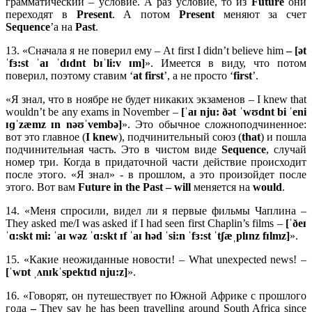
грамматический – условие. А раз условие, то из
Future
они
переходят в
Present
. А потом
Present
меняют за счет
Sequence
’а на
Past
.
13. «Сначала я не поверил ему – At first I didn’t believe him
– [ət
ˈfɜ:st ˈaɪ ˈdɪdnt bɪˈli:v ɪm]
». Имеется в виду, что потом
поверил, поэтому ставим ‘
at
first
’, а не просто ‘
first
’.
«Я знал, что в ноябре не будет никаких экзаменов – I knew that
wouldn’t be any exams in November –
[ˈaɪ nju: ðət ˈwʊdnt bi ˈeni
ɪɡˈzæmz ɪn nəʊˈvembə]
». Это обычное сложноподчиненное:
вот это главное (
I
knew
), подчинительный союз (
that
) и пошла
подчинительная часть. Это в чистом виде
Sequence
, случай
номер три. Когда в придаточной части действие происходит
после этого. «Я знал» - в прошлом, а это произойдет после
этого. Вот вам
Future
in
the
Past –
will
меняется на
would
.
14. «Меня спросили, видел ли я первые фильмы Чаплина –
They asked me/I was asked if I had seen first Chaplin’s films –
[ˈð
eɪ
ˈɑ:
skt
mi: ˈ
aɪ
wə
z ˈɑ:
skt ɪ
f ˈ
aɪ
hə
d ˈ
si:
n ˈ
fɜ:
st ˈ
tʃæˌ
plɪ
nz
fɪ
lmz]
».
15. «Какие неожиданные новости! – What unexpected news! –
[ˈwɒt ˌʌnɪkˈspektɪd nju:z]
».
16. «Говорят, он путешествует по Южной Африке с прошлого
года
–
They say he has been travelling around South Africa since