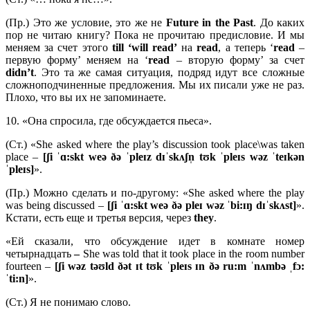
(Пр.) Это же условие, это же не
Future
in
the
Past
. До каких
пор не читаю книгу? Пока не прочитаю предисловие. И мы
меняем за счет этого
till ‘
will
read’
на
read
, а теперь ‘
read
–
первую форму’ меняем на ‘
read
– вторую форму’ за счет
didn’
t
. Это та же самая ситуация, подряд идут все сложные
сложноподчиненные предложения. Мы их писали уже не раз.
Плохо, что вы их не запоминаете.
10. «Она спросила, где обсуждается пьеса».
(Ст.) «She asked where the play’s discussion took place\was taken
place –
[ʃi ˈɑ:skt weə ðə ˈpleɪz dɪˈskʌʃn̩ tʊk ˈpleɪs wəz ˈteɪkən
ˈpleɪs]
».
(Пр.) Можно сделать и по-другому: «She asked where the play
was being discussed –
[ʃi ˈɑ:skt weə ðə pleɪ wəz ˈbi:ɪŋ dɪˈskʌst]
».
Кстати, есть еще и третья версия, через
they
.
«Ей сказали, что обсуждение идет в комнате номер
четырнадцать
–
She was told that it took place in the room number
fourteen –
[ʃi wəz təʊld ðət ɪt tʊk ˈpleɪs ɪn ðə ru:m ˈnʌmbə ˌfɔ:
ˈti:n]
».
(Ст.) Я не понимаю слово.