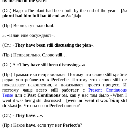
by
the
end
of
the
year
».
(Ст.) Надо «The plant had been built by the end of the year –
[ðə
plɑ:nt həd bi:n bɪlt baɪ ði end əv ðə ˈjiə]
».
(Пр.) Верно, тут надо
had
.
3. «План еще обсуждают».
(Ст.) «
They have been still discussing the plan
».
(Пр.) Неправильно. Слово
still
…
(Ст.) А «
They have still been discussing…
».
(Пр.) Грамматика неправильная. Потому что слово
still
крайне
редко употребляется в
Perfect
’е. Потому что слово
still
не
показывает накопления, а показывает просто процесс. И
поэтому чаще всего
still
работает с
Present Continuous
Tense
или с
Past
Continuous
’ом, как у нас там было «When I
went it was being still discussed –
[
wen ˈ
aɪ ˈ
went ɪ
t
wə
z ˈ
bi:ɪŋ
stɪ
l
dɪˈ
skʌ
st]
». Что ты его в
Perfect
повела?
(Ст.) «
They
have
…».
(Пр.) Какое
have
, если тут нет
Perfect
’а?