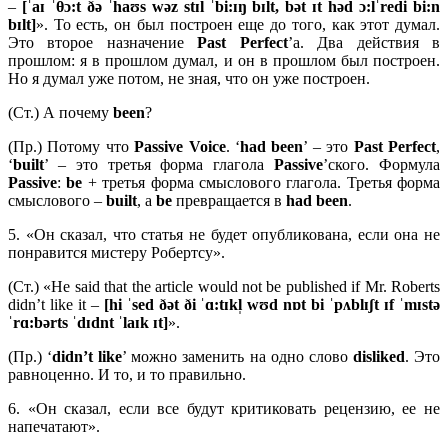
–
[ˈ
aɪ ˈ
θɔ:
t ðə ˈ
haʊ
s
wə
z
stɪ
l ˈ
bi:ɪŋ
bɪ
lt,
bə
t ɪ
t
hə
d ɔ:
lˈ
redi
bi:
n
bɪ
lt]
». То есть, он был построен еще до того, как этот думал.
Это второе назначение
Past
Perfect
’а. Два действия в
прошлом: я в прошлом думал, и он в прошлом был построен.
Но я думал уже потом, не зная, что он уже построен.
(Ст.) А почему
been
?
(Пр.) Потому что
Passive
Voice
. ‘
had been
’ – это
Past Perfect
,
‘
built
’ – это третья форма глагола
Passive
’ского. Формула
Passive
:
be
+ третья форма смыслового глагола. Третья форма
смыслового –
built
, а
be
превращается в
had
been
.
5. «Он сказал, что статья не будет опубликована, если она не
понравится мистеру Робертсу».
(Ст.) «He said that the article would not be published if Mr. Roberts
didn’t like it –
[hi ˈsed ðət ði ˈɑ:tɪkl̩ wʊd nɒt bi ˈpʌblɪʃt ɪf ˈmɪstə
ˈrɑ:bərts ˈdɪdnt ˈlaɪk ɪt]
».
(Пр.) ‘
didn’
t
like
’ можно заменить на одно слово
disliked
. Это
равноценно. И то, и то правильно.
6. «Он сказал, если все будут критиковать рецензию, ее не
напечатают».