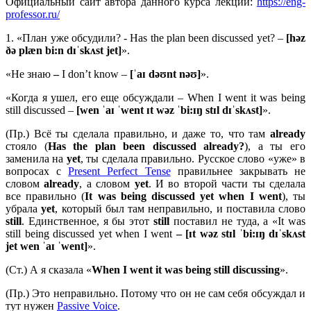
Официальный сайт автора данного курса лекций:
https://eng-
professor.ru/
1. «План уже обсудили? - Has the plan been discussed yet? –
[həz
ðə plæn bi:n dɪˈskʌst jet]
».
«Не знаю
–
I don’t know –
[ˈaɪ dəʊnt nəʊ]
».
«Когда я ушел, его еще обсуждали – When I went it was being
still discussed –
[wen ˈaɪ ˈwent ɪt wəz ˈbi:ɪŋ stɪl dɪˈskʌst]
».
(Пр.) Всё ты сделала правильно, и даже то, что там
already
стояло (
Has
the
plan
been
discussed
already?
), а ты его
заменила на
yet
, ты сделала правильно. Русское слово «уже» в
вопросах с
Present Perfect Tense
правильнее закрывать не
словом
already
, а словом
yet
. И во второй части ты сделала
все правильно (
It
was
being
discussed
yet
when
I
went
), ты
убрала
yet
, который был там неправильно, и поставила слово
still
. Единственное, я бы этот
still
поставил не туда, а «It was
still being discussed yet when I went
– [ɪ
t
wə
z
stɪ
l ˈ
bi:ɪŋ
dɪˈ
skʌ
st
jet
wen ˈ
aɪ ˈ
went]
».
(Ст.) А я сказала «
When I went it was being still discussing
».
(Пр.) Это неправильно. Потому что он не сам себя обсуждал и
тут нужен
Passive Voice
.