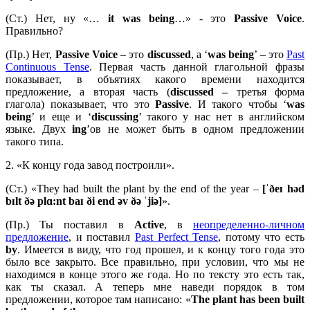
(Ст.) Нет, ну «…
it was being
…» - это
Passive Voice
.
Правильно?
(Пр.) Нет,
Passive Voice
– это
discussed
, а ‘
was being
’ – это
Past
Continuous Tense
. Первая часть данной глагольной фразы
показывает, в объятиях какого времени находится
предложение, а вторая часть (
discussed –
третья форма
глагола) показывает, что это
Passive
. И такого чтобы ‘
was
being
’ и еще и ‘
discussing
’ такого у нас нет в английском
языке. Двух
ing
’ов не может быть в одном предложении
такого типа.
2. «К концу года завод построили».
(Ст.) «They had built the plant by the end of the year –
[ˈðeɪ həd
bɪlt ðə plɑ:nt baɪ ði end əv ðə ˈjiə]
».
(Пр.) Ты поставил в
Active
, в
неопределенно-личном
предложение
, и поставил
Past Perfect Tense
, потому что есть
by
. Имеется в виду, что год прошел, и к концу того года это
было все закрыто. Все правильно, при условии, что мы не
находимся в конце этого же года. Но по тексту это есть так,
как ты сказал. А теперь мне наведи порядок в том
предложении, которое там написано: «
The
plant
has
been
built