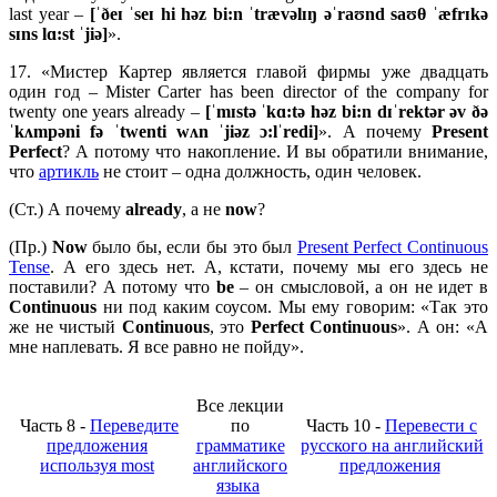
last year –
[ˈð
eɪ ˈ
seɪ
hi
hə
z
bi:
n ˈ
træ
və
lɪŋ əˈ
raʊ
nd
saʊ
θ ˈæ
frɪ
kə
sɪ
ns
lɑ:
st ˈ
jiə]
».
17. «Мистер Картер является главой фирмы уже двадцать
один год – Mister Carter has been director of the company for
twenty one years already –
[ˈ
mɪ
stə ˈ
kɑ:
tə
hə
z
bi:
n
dɪˈ
rektə
r ə
v ðə
ˈ
kʌ
mpə
ni
fə ˈ
twenti
wʌ
n ˈ
jiə
z ɔ:
lˈ
redi]
». А почему
Present
Perfect
? А потому что накопление. И вы обратили внимание,
что
артикль
не стоит – одна должность, один человек.
(Ст.) А почему
already
, а не
now
?
(Пр.)
Now
было бы, если бы это был
Present Perfect Continuous
Tense
. А его здесь нет. А, кстати, почему мы его здесь не
поставили? А потому что
be
– он смысловой, а он не идет в
Continuous
ни под каким соусом. Мы ему говорим: «Так это
же не чистый
Continuous
, это
Perfect
Continuous
». А он: «А
мне наплевать. Я все равно не пойду».
Все лекции
Часть 8 -
Переведите
по
Часть 10 -
Перевести с
предложения
грамматике
русского на английский
используя most
английского
предложения
языка