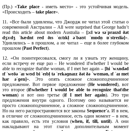
(Пр.) «
Take
place
- иметь место» - это устойчивая модель.
«Происходить –
take
place
».
11. «Все были удивлены, что Джордж не читал этой статьи о
современной Австралии – All were surprised that George hadn’t
read this article about modern Australia –
[ɔ:l wə səˈpraɪzd ðət
dʒɔ:dʒ ˈhædnt red ðɪs ˈɑ:tɪkl̩ əˈbaʊt ˈmɒdn̩ ɒˈstreɪliə]
».
Удивлялись – в прошлом, а не читал – еще в более глубоком
прошлом (
Past
Perfect
).
12. «Он поинтересовался, смогу ли я узнать эту женщину,
если встречу ее еще раз – He wondered if\whether I would be
able to recognize that\the woman, if I met her again
– [
hi ˈ
wʌ
ndə
d
ɪ
f ˈ
weðə ˈ
aɪ
wʊ
d
bi ˈ
eɪ
bl̩
tə ˈ
rekəɡ
naɪ
z ðə
t ðə ˈ
wʊ
mə
n, ɪ
f ˈ
aɪ
met
hə
r əˈɡ
en]
». Это опять сложное сложноподчиненное
предложение. Вот первое предложение (
He
wondered
), вот
это второе (
if\
whether
I
would
be
able
to
recognize
that\
the
woman
) и вот оно третье (
if
I
met
her
again
). Это три
предложения внутри одного. Поэтому оно называется не
просто сложноподчиненное, а сложное сложноподчиненное.
Но на него распространяются все законы
Sequence
’а. И в нем,
в отличие от сложноподчиненное, есть один момент – в нем,
как правило, есть эти условия (
when,
if,
till,
until
). А они
накладывают на этот глагол дополнительным момент