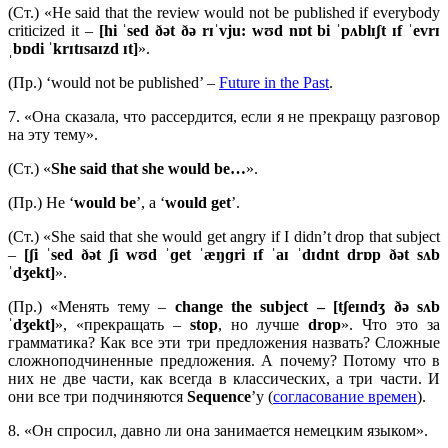
(Ст.) «He said that the review would not be published if everybody
criticized it –
[hi ˈsed ðət ðə rɪˈvju: wʊd nɒt bi ˈpʌblɪʃt ɪf ˈevrɪ
ˌbɒdi ˈkrɪtɪsaɪzd ɪt]
».
(Пр.) ‘would not be published’ –
Future in the Past
.
7. «Она сказала, что рассердится, если я не прекращу разговор
на эту тему».
(Ст.) «
She said that she would be…
».
(Пр.) Не ‘
would be
’, а ‘
would get
’.
(Ст.) «She said that she would get angry if I didn’t drop that subject
–
[ʃi ˈsed ðət ʃi wʊd ˈɡet ˈæŋɡri ɪf ˈaɪ ˈdɪdnt drɒp ðət sʌb
ˈdʒekt]
».
(Пр.) «Менять тему –
change the subject
– [tʃeɪndʒ ðə sʌb
ˈdʒekt]
», «прекращать –
stop
, но лучше
drop
». Что это за
грамматика? Как все эти три предложения назвать? Сложные
сложноподчиненные предложения. А почему? Потому что в
них не две части, как всегда в классических, а три части. И
они все три подчиняются
Sequence
’у (
согласование времен
).
8. «Он спросил, давно ли она занимается немецким языком».