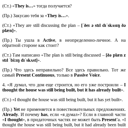
(Ст.) «
They
is…
» тогда получается?
(Пр.) Закусаю тебя за «
They
is…
».
(Ст.) «They are still discussing the plan –
[ˈðeɪ ə stɪl dɪˈskʌsɪŋ ðə
plæn]
».
(Пр.) Ты ушла в
Active
, в неопределенно-личное. А на
обратной стороне как стоит?
(Ст.) Там написано «The plan is still being discussed –
[ðə plæn z
stɪl ˈbi:ɪŋ dɪˈskʌst]
».
(Пр.) Что здесь неправильно? Все здесь правильно. Тот же
самый
Present Continuous
, только в
Passive Voice
.
4. «Я думал, что дом еще строится, но его уже построили –
I
thought the house was still being built, but it has already built
».
(Ст.) «I thought the house was still being built, but it has yet built».
(Пр.)
Yet
не применяется в повествовательных предложениях.
Already
. И почему
has
, если «я думал»? Если в главной части
«
I
thought
», в придаточных частях не может быть
Present
’а. «I
thought the house was still being built, but it had already been built