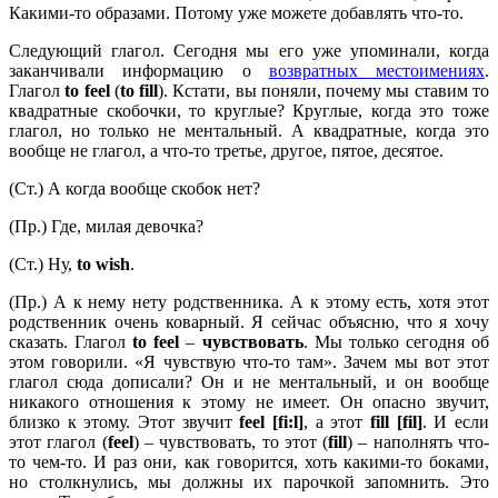
Какими-то образами. Потому уже можете добавлять что-то.
Следующий глагол. Сегодня мы его уже упоминали, когда
заканчивали информацию о
возвратных местоимениях
.
Глагол
to
feel
(
to
fill
). Кстати, вы поняли, почему мы ставим то
квадратные скобочки, то круглые? Круглые, когда это тоже
глагол, но только не ментальный. А квадратные, когда это
вообще не глагол, а что-то третье, другое, пятое, десятое.
(Ст.) А когда вообще скобок нет?
(Пр.) Где, милая девочка?
(Ст.) Ну,
to
wish
.
(Пр.) А к нему нету родственника. А к этому есть, хотя этот
родственник очень коварный. Я сейчас объясню, что я хочу
сказать. Глагол
to
feel
–
чувствовать
. Мы только сегодня об
этом говорили. «Я чувствую что-то там». Зачем мы вот этот
глагол сюда дописали? Он и не ментальный, и он вообще
никакого отношения к этому не имеет. Он опасно звучит,
близко к этому. Этот звучит
feel
[fi:
l]
, а этот
fill
[
fil]
. И если
этот глагол (
feel
) – чувствовать, то этот (
fill
) – наполнять что-
то чем-то. И раз они, как говорится, хоть какими-то боками,
но столкнулись, мы должны их парочкой запомнить. Это