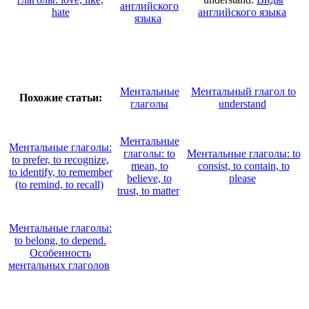
английского
hate
английского языка
языка
Ментальные
Ментальный глагол to
Похожие статьи:
глаголы
understand
Ментальные
Ментальные глаголы:
глаголы: to
Ментальные глаголы: to
to prefer, to recognize,
mean, to
consist, to contain, to
to identify, to remember
believe, to
please
(to remind, to recall)
trust, to matter
Ментальные глаголы:
to belong, to depend.
Особенность
ментальных глаголов