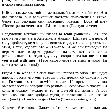
нужно запоминать парой.
И
listen
так же как
look
не ментальный глагол. Знайте их. Эти
два глагола, они величайшей частоты применения в языке.
Через три секунды они постоянно говорят «
Look
at
me
»
(Посмотри на меня), или «
Listen
to
me
» (Послушай меня).
Следующий ментальный глагол
to
want
(
хотеть
)
. Без него
вам нечего делать в Америке, в Англии. Шага не шагнете. Я
хочу пройти туда; я хочу позвонить сюда, я хочу встретиться с
этим, я хочу сделать это – «
I
want»
. Я же вам приводил на
первом или втором уроке в начале, вот эти слова
религиозные. Что один другому говорит? «
What the hell do
you
want
with me?
» (Тебе какого черта от меня нужно? Ты
какого черта хочешь?).
Рядом с
to
want
не менее важный глагол
to
wish
. Они идут
парой, потому что они говорят практически об одном и том
же.
To
want
– хотеть,
to
wish
– желать. Но применение у них
бывает всё-таки совершенно разным. О себе можно сказать «Я
хочу, я желаю», можно и тот и другой применить. А вот
человеку пожелать доброй удачи, естественно берете только
этот (
wish
): «
I
wish
you
good
luck»
(Я желаю тебе удачи).
Запоминайте слова. Запоминайте их, желательно, парами.