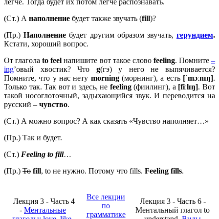
легче. Тогда будет их потом легче распознавать.
(Ст.) А
наполнение
будет также звучать (
fill
)?
(Пр.)
Наполнение
будет другим образом звучать,
герундием
.
Кстати, хороший вопрос.
От глагола
to
feel
напишите вот такое слово
feeling
. Помните
–
ing
’овый хвостик? Что
g
(гэ) у него не выпячивается?
Помните, что у нас нету
morning
(морнинг), а есть
[ˈ
mɔː
nɪŋ]
.
Только так. Так вот и здесь, не
feeling
(фиилинг), а
[
fiː
lɪŋ]
. Вот
такой носоглоточный, задыхающийся звук. И переводится на
русский –
чувство
.
(Ст.) А можно вопрос? А как сказать «Чувство наполняет…»
(Пр.) Так и будет.
(Ст.)
Feeling to fill
…
(Пр.)
To
fill
, to не нужно. Потому что fills.
Feeling fills
.
Все лекции
Лекция 3 - Часть 4
Лекция 3 - Часть 6 -
по
-
Ментальные
Ментальный глагол to
грамматике
глаголы: love, like,
understand.
Виды