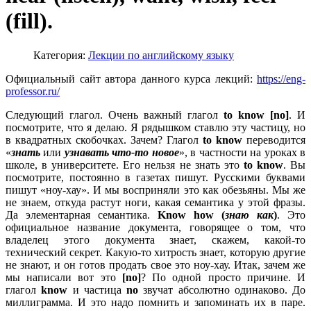
(fill).
Категория:
Лекции по английскому языку
Официальный сайт автора данного курса лекций:
https://eng-
professor.ru/
Следующий глагол. Очень важный глагол
to
know [
no]
. И
посмотрите, что я делаю. Я рядышком ставлю эту частицу, но
в квадратных скобочках. Зачем? Глагол
to
know
переводится
«
знать
или
узнавать что-то новое
», в частности на уроках в
школе, в университете. Его нельзя не знать это
to
know
. Вы
посмотрите, постоянно в газетах пишут. Русскими буквами
пишут «ноу-хау». И мы восприняли это как обезьяны. Мы же
не знаем, откуда растут ноги, какая семантика у этой фразы.
Да элементарная семантика.
Know
how (
знаю как
)
. Это
официальное название документа, говорящее о том, что
владелец этого документа знает, скажем, какой-то
технический секрет. Какую-то хитрость знает, которую другие
не знают, и он готов продать свое это ноу-хау. Итак, зачем же
мы написали вот это
[
no]
? По одной просто причине. И
глагол
know
и частица
no
звучат абсолютно одинаково. До
миллиграмма. И это надо помнить и запоминать их в паре.