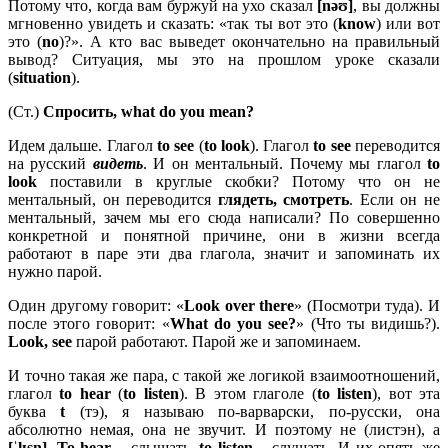
Потому что, когда вам буржуй на ухо сказал
[nəʊ]
, вы должны
мгновенно увидеть и сказать: «так ты вот это (
know
) или вот
это (
no
)?». А кто вас выведет окончательно на правильный
вывод? Ситуация, мы это на прошлом уроке сказали
(
situation
).
(Ст.)
Спросить
, what do you mean?
Идем дальше. Глагол
to see
(
to look
). Глагол
to
see
переводится
на русский
видеть
. И он ментальный. Почему мы глагол
to
look
поставили в круглые скобки? Потому что он не
ментальный, он переводится
глядеть, смотреть
. Если он не
ментальный, зачем мы его сюда написали? По совершенно
конкретной и понятной причине, они в жизни всегда
работают в паре эти два глагола, значит и запоминать их
нужно парой.
Один другому говорит: «
Look
over
there
» (Посмотри туда). И
после этого говорит: «
What
do
you
see?
» (Что ты видишь?).
Look,
see
парой работают. Парой же и запоминаем.
И точно такая же пара, с такой же логикой взаимоотношений,
глагол
to
hear
(
to
listen
). В этом глаголе (
to
listen
), вот эта
буква
t
(тэ), я называю по-варварски, по-русски, она
абсолютно немая, она не звучит. И поэтому не (листэн), а
[ˈlɪsn̩]
.
To
hear
– слышать
,
to
listen
– слушать. И их опять же