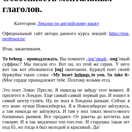
глаголов.
Категория:
Лекции по английскому языку
Официальный сайт автора данного курса лекций:
https://eng-
professor.ru/
Итак, заканчиваем.
To
belong
–
принадлежать
. Вы помните
–ing’овый
, -
ong
’овый
суффикс? Мы писали его. Вот он, из этой же серии. У него
вот так вот обозначится
[ɒŋ]
окончание. Буржуй поет своей
буржуйке такие слова: «
My
heart
belongs
to
you
.
So
take
it
»
(Мое сердце принадлежит тебе. Поэтому возьми его).
Это поет Элвис Пресли. Я никогда не забуду этот момент. Я
прилетел в Лондон. Еще самый-самый первый раз. И пошел в
самый центр гулять. Ну, не знал я Лондона раньше. Сейчас я
его знаю лучше Новосибирска. Я в Новосибирске заблужусь,
а там никогда не заблужусь. И там у них таких много-много
блошиных рынков. Все продают. От ракеты до котлеты, как
говорят. И я так медленно топ-топ-топ. И старушка такая лет
под 65, но тогда я был молодой и красивый. Да!