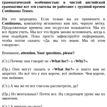
грамматической особенностью: в чистой английской
грамматике все эти глаголы не работают с группой времен
Continuous
Tenses
.
Им это запрещено. Если только вы их примените в
Continuous
,
компьютер мгновенно вам хоп, черную метку.
Продолженные времена они по-русски называются. Мы их
все будем учить. Мы все это будем заново вспоминать, когда к
ним подойдем. Пока просто зафиксируйте информацию,
чтобы потом сказать: «Да, мы это знаем. Мы об этом
говорили».
Внимание
, attention. Your questions, please?
(Ст.) Почему они говорят не «
What
for
?
» а «
Why
?».
(Пр.) Они могут сказать и «
What
for
?»
и никто вам не
запретит. Но всё что у них короче, всё любимое. Чем короче,
тем любимее.
(Ст.) А мы же не все глаголы рассмотрели, да?
(Пр.) Из ментальных? Почти все. На следующем уроке мы их
закончим.
(Ст.) А мечтать не сюда?