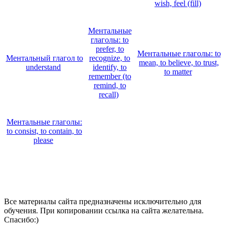
wish, feel (fill)
Ментальные
глаголы: to
prefer, to
Ментальные глаголы: to
Ментальный глагол to
recognize, to
mean, to believe, to trust,
understand
identify, to
to matter
remember (to
remind, to
recall)
Ментальные глаголы:
to consist, to contain, to
please
Все материалы сайта предназначены исключительно для
обучения. При копировании ссылка на сайта желательна.
Спасибо:)