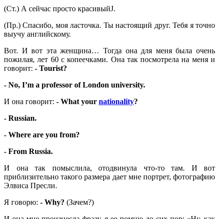
(Ст.) А сейчас просто красивыйJ.
(Пр.) Спасибо, моя ласточка. Ты настоящий друг. Тебя я точно
выучу английскому.
Вот. И вот эта женщина… Тогда она для меня была очень
пожилая, лет 60 с копеечками. Она так посмотрела на меня и
говорит:
-
Tourist?
- No, I’m a professor of London university.
И она говорит:
- What your
nationality
?
- Russian.
- Where are you from?
-
From
Russia
.
И она так помыслила, отодвинула что-то там. И вот
приблизительно такого размера дает мне портрет, фотографию
Элвиса Пресли.
Я говорю:
-
Why
?
(Зачем?)
И она мне произнесла фразу, я ее помню до сих пор: «Ну, как