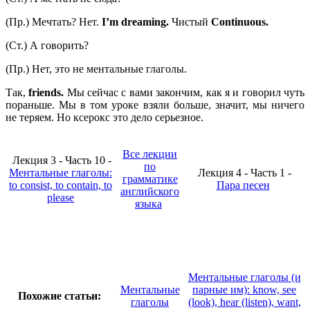
(Пр.) Мечтать? Нет.
I
’
m
dreaming
.
Чистый
Continuous
.
(Ст.) А говорить?
(Пр.) Нет, это не ментальные глаголы.
Так,
friends
.
Мы сейчас с вами закончим, как я и говорил чуть
пораньше. Мы в том уроке взяли больше, значит, мы ничего
не теряем. Но ксерокс это дело серьезное.
Все лекции
Лекция 3 - Часть 10 -
по
Ментальные глаголы:
Лекция 4 - Часть 1 -
грамматике
to consist, to contain, to
Пара песен
английского
please
языка
Ментальные глаголы (и
Ментальные
парные им): know, see
Похожие статьи:
глаголы
(look), hear (listen), want,