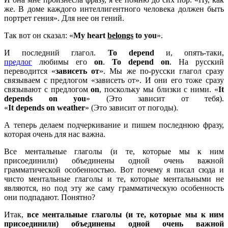
же. В доме каждого интеллигентного человека должен быть
портрет гения». Для нее он гений.
Так вот он сказал: «
My heart
belongs
to you
».
И последний глагол.
To
depend
и, опять-таки,
предлог
любимы его
on
.
To
depend
on
. На русский
переводится «
зависеть от
». Мы же по-русски глагол сразу
связываем с предлогом «зависеть от». И они его тоже сразу
связывают с предлогом
on
, поскольку мы близки с ними. «
It
d
epends
on
you
» (Это зависит от тебя).
«
It
depends
on
weather
» (Это зависит от погоды).
А теперь делаем подчеркивание и пишем последнюю фразу,
которая очень для нас важна.
Все ментальные глаголы (и те, которые мы к ним
присоединили) объединены одной очень важной
грамматической особенностью. Вот почему я писал сюда и
чисто ментальные глаголы и те, которые ментальными не
являются, но под эту же саму грамматическую особенность
они подпадают. Понятно?
Итак,
все ментальные глаголы (и те, которые мы к ним
присоединили) объединены одной очень важной