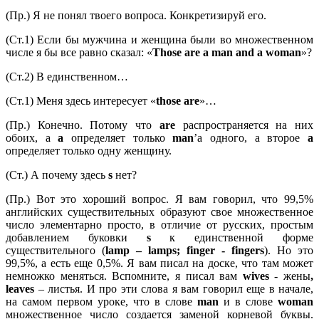
(Пр.) Я не понял твоего вопроса. Конкретизируй его.
(Ст.1) Если бы мужчина и женщина были во множественном
числе я бы все равно сказал: «
Those
are
a
man
and
a
woman
»?
(Ст.2) В единственном…
(Ст.1) Меня здесь интересует «
those
are
»…
(Пр.) Конечно. Потому что
are
распространяется на них
обоих, а
a
определяет только
man
’а одного, а второе
a
определяет только одну женщину.
(Ст.) А почему здесь
s
нет?
(Пр.) Вот это хороший вопрос. Я вам говорил, что 99,5%
английских существительных образуют свое множественное
число элементарно просто, в отличие от русских, простым
добавлением буковки
s
к единственной форме
существительного (
lamp –
lamps;
finger -
fingers
). Но это
99,5%, а есть еще 0,5%. Я вам писал на доске, что там может
немножко меняться. Вспомните, я писал вам
wives
- жены
,
leaves
– листья. И про эти слова я вам говорил еще в начале,
на самом первом уроке, что в слове
man
и в слове
woman
множественное число создается заменой корневой буквы.