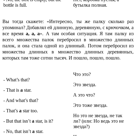
bottle is full.
бутылка полная.
Вы тогда скажете: «Интересно, ты же палку сколько раз
упоминал? Добавлял ей длинную, деревянную, с крючочком, а
все время
a,
a,
a
». А там особая ситуация. Я там палку из
всего множества палок перебросил в множество длинных
палок, и она стала одной из длинный. Потом перебросил из
множества длинных в множество длинных деревянных,
которых там тоже сотни тысяч. И пошло, пошло, пошло.
Что это?
- What’s that?
Это звезда.
- That is
a
star.
А это что?
- And what’s that?
Это тоже звезда.
- That’s
a
star too.
Но это не звезда, не так
- But that isn’t
a
star, is it?
ли? (или: Но ведь это не
звезда?)
- No, that isn’t
a
star.