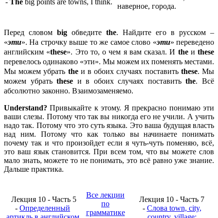
-
The
big points are towns, I think.
наверное, города.
Перед словом
big
обведите
the
. Найдите его в русском –
«
эти
». На строчку выше то же самое слово «
эти
» переведено
английским «
these
». Это то, о чем я вам сказал. И
the
и
these
перевелось одинаково «эти». Мы можем их поменять местами.
Мы можем убрать
the
и в обоих случаях поставить
these
. Мы
можем убрать
these
и в обоих случаях поставить
the
. Всё
абсолютно законно. Взаимозаменяемо.
Understand?
Привыкайте к этому. Я прекрасно понимаю эти
ваши слезы. Потому что так вы никогда его не учили. А учить
надо так. Потому что это суть языка. Это ваша будущая власть
над ним. Потому что как только вы начинаете понимать
почему так и что произойдет если я чуть-чуть поменяю, всё,
это ваш язык становится. При всем том, что вы можете слов
мало знать, можете то не понимать, это всё равно уже знание.
Дальше практика.
Все лекции
Лекция 10 - Часть 5
Лекция 10 - Часть 7
по
-
Определенный
-
Слова town, city,
грамматике
артикль в английском
country, village;