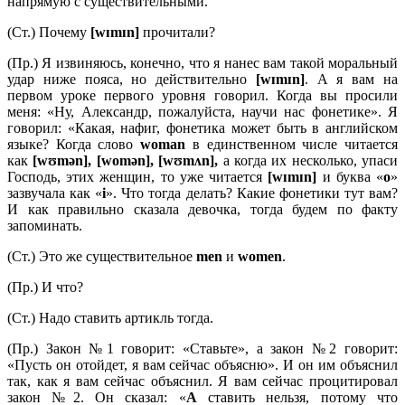
напрямую с существительными.
(Ст.) Почему
[
wɪ
mɪ
n]
прочитали?
(Пр.) Я извиняюсь, конечно, что я нанес вам такой моральный
удар ниже пояса, но действительно
[
wɪ
mɪ
n]
. А я вам на
первом уроке первого уровня говорил. Когда вы просили
меня: «Ну, Александр, пожалуйста, научи нас фонетике». Я
говорил: «Какая, нафиг, фонетика может быть в английском
языке? Когда слово
woman
в единственном числе читается
как
[
wʊ
mə
n], [
womə
n], [
wʊ
mʌ
n],
а когда их несколько, упаси
Господь, этих женщин, то уже читается
[wɪmɪn]
и буква «
o
»
зазвучала как «
i
». Что тогда делать? Какие фонетики тут вам?
И как правильно сказала девочка, тогда будем по факту
запоминать.
(Ст.) Это же существительное
men
и
women
.
(Пр.) И что?
(Ст.) Надо ставить артикль тогда.
(Пр.) Закон №1 говорит: «Ставьте», а закон №2 говорит:
«Пусть он отойдет, я вам сейчас объясню». И он им объяснил
так, как я вам сейчас объяснил. Я вам сейчас процитировал
закон №2. Он сказал: «
A
ставить нельзя, потому что