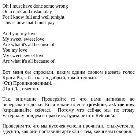
Oh I must have done some wrong
On a dark and distant day
For I know full and well tonight
This is how that I must pay
And you my love
My sweet, sweet love
Are what it's all because of
You my love
My sweet, sweet love
Are what it's all because of
Вот меня бы спросили, каким одним словом назвать голос
Криса Ри, я бы сказал добрый, такой теплый.
(Ст.) Проникновенный.
(Пр.) Да, именно.
Так, внимание. Проверяйте то что нами написано до
перерыва на доске. Если какие-то есть
questions,
ask
me
now
(спрашивайте сейчас). Потому что сейчас мы по этому
материалу пойдем в практику, будем читать Retman’а.
Проверим то, что мы кусочек успели прочитать, стыкуется ли
здесь то, как они поставили артикли с тем, как я вам говорил.