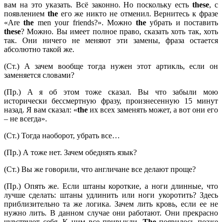
вам на это указать. Всё законно. Но поскольку есть
these
, с
появлением
the
его же никто не отменил. Вернитесь к фразе
«Are
the
men your friends?». Можно
the
убрать и поставить
these
? Можно. Вы имеет полное право, сказать хоть так, хоть
так. Они ничего не меняют эти замены, фраза остается
абсолютно такой же.
(Ст.) А зачем вообще тогда нужен этот артикль, если он
заменяется словами?
(Пр.) А я об этом тоже сказал. Вы что забыли мою
исторически бессмертную фразу, произнесенную 15 минут
назад. Я вам сказал: «
the
их всех заменять может, а вот они его
– не всегда».
(Ст.) Тогда наоборот, убрать все…
(Пр.) А тоже нет. Зачем обеднять язык?
(Ст.) Вы же говорили, что англичане все делают проще?
(Пр.) Опять же. Если штаны короткие, а ноги длинные, что
лучше сделать: штаны удлинить или ноги укоротить? Здесь
приблизительно та же логика. Зачем лить кровь, если ее не
нужно лить. В данном случае они работают. Они прекрасно
чувствуют себя. К ним все привыкли.
The
появилось позже