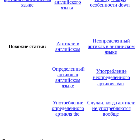
английского
языке
особенности down
языка
Неопределенный
Артикли в
Похожие статьи:
артикль в английском
английском
языке
Определенный
Употребление
артикль в
неопределенного
английском
артикля a/an
языке
Употребление
Случаи, когда артикли
определенного
не употребляются
артикля the
вообще