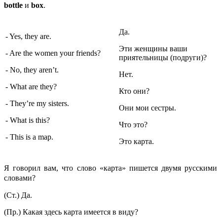
bottle
и
box
.
Да.
- Yes, they are.
Эти женщины ваши
- Are the women your friends?
приятельницы (подруги)?
- No, they aren’t.
Нет.
- What are they?
Кто они?
- They’re my sisters.
Они мои сестры.
- What is this?
Что это?
- This is a map.
Это карта.
Я говорил вам, что слово «карта» пишется двумя русскими
словами?
(Ст.) Да.
(Пр.) Какая здесь карта имеется в виду?