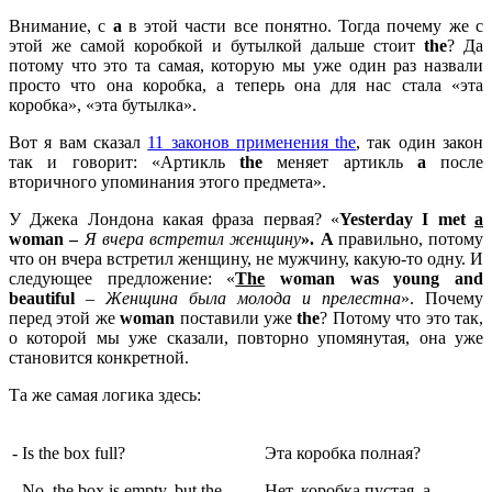
Внимание, с
a
в этой части все понятно. Тогда почему же с
этой же самой коробкой и бутылкой дальше стоит
the
? Да
потому что это та самая, которую мы уже один раз назвали
просто что она коробка, а теперь она для нас стала «эта
коробка», «эта бутылка».
Вот я вам сказал
11 законов применения the
, так один закон
так и говорит: «Артикль
the
меняет артикль
a
после
вторичного упоминания этого предмета».
У Джека Лондона какая фраза первая? «
Yesterday I met
a
woman –
Я
вчера
встретил
женщину
». A
правильно, потому
что он вчера встретил женщину, не мужчину, какую-то одну. И
следующее предложение: «
The
woman
was
young
and
beautiful
–
Женщина была молода и прелестна
». Почему
перед этой же
woman
поставили уже
the
? Потому что это так,
о которой мы уже сказали, повторно упомянутая, она уже
становится конкретной.
Та же самая логика здесь:
- Is the box full?
Эта коробка полная?
- No, the box is empty, but the
Нет, коробка пустая, а