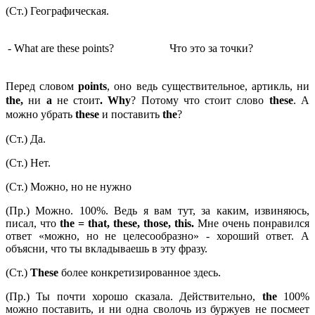
(Ст.) Географическая.
- What are these points?
Что это за точки?
Перед словом
points
, оно ведь существительное, артикль, ни
the,
ни
a
не стоит
.
Why
? Потому что стоит слово
these
. А
можно убрать
these
и поставить
the
?
(Ст.) Да.
(Ст.) Нет.
(Ст.) Можно, но не нужно
(Пр.) Можно. 100%. Ведь я вам тут, за каким, извиняюсь,
писал, что
the =
that,
these,
those,
this.
Мне очень понравился
ответ «можно, но не целесообразно» - хороший ответ. А
объясни, что ты вкладываешь в эту фразу.
(Ст.)
These
более конкретизированное здесь.
(Пр.) Ты почти хорошо сказала. Действительно,
the
100%
можно поставить, и ни одна сволочь из буржуев не посмеет