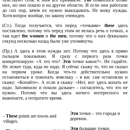
них, но оно пошло и на другие области. И если они работали
до сих пор, зачем их нужно выкидывать. Не вижу нужды.
Хотя вопрос вообще, по закону очевиден.
(Ст.) Тогда получается, что перед «точками»
these
здесь
поставлено, потому что перед этим не велась речь о точках, а
там идет
the
women
и
the
men
, потому что о них буквально
секунд несколько назад были уже упомянуты.
(Пр.) А здесь в этом нужды нет. Потому что здесь я прямо
пальцем показываю. Я сразу с первого раза точки
конкретизирую: «А это что?
Эти
точки какие?». Не гадайте.
Не лезьте туда, куда не надо. Я сейчас скажу то, что не сказал
на первом уроке. Когда что-то действительно нужно
остановиться и покопать земельку – я вас сам остановлю и
скажу: «Копайте». А если я скажу: «Нет, вот здесь копать не
надо. Запомнили и пошли дальше» - согласитесь, что это не
нужно. Потому что вы здесь ничего интересного не
выкопаете, а потратите время.
Эти
точки – это города и
-
These
points are towns and
деревни.
villages.
Эти
большие точки,