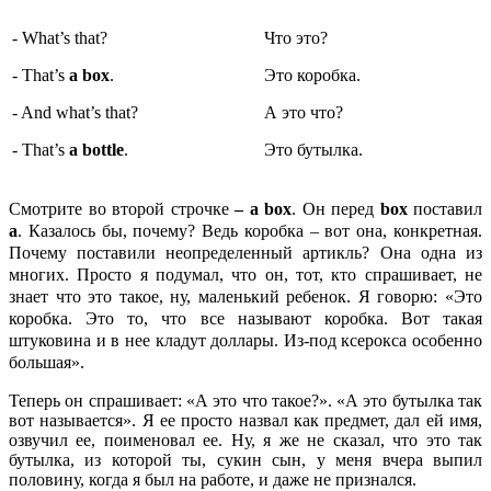
- What’s that?
Что это?
- That’s
a box
.
Это коробка.
- And what’s that?
А это что?
- That’s
a bottle
.
Это бутылка.
Смотрите во второй строчке
–
a
box
. Он перед
box
поставил
a
. Казалось бы, почему? Ведь коробка – вот она, конкретная.
Почему поставили неопределенный артикль? Она одна из
многих. Просто я подумал, что он, тот, кто спрашивает, не
знает что это такое, ну, маленький ребенок. Я говорю: «Это
коробка. Это то, что все называют коробка. Вот такая
штуковина и в нее кладут доллары. Из-под ксерокса особенно
большая».
Теперь он спрашивает: «А это что такое?». «А это бутылка так
вот называется». Я ее просто назвал как предмет, дал ей имя,
озвучил ее, поименовал ее. Ну, я же не сказал, что это так
бутылка, из которой ты, сукин сын, у меня вчера выпил
половину, когда я был на работе, и даже не признался.