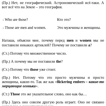
(Пр.) Нет, не географический. Астрономический всё-таки. А
вот всё что на Земле – это география.
- Who are those?
Кто это?
- Those are men and women.
Это мужчины и женщины.
Наташа, объясни мне, почему перед
men
и
women
мы не
поставили никаких артиклей? Почему не поставили
a
?
(Ст.) Потому что множественное число.
(Пр.) А почему мы не поставили
the
?
(Ст.) Потому что
those
уже стоит.
(Пр.) Нет. Потому что это просто мужчины и просто
женщины, какие-то. Так же как «
flickering embers
– какие-то
мерцающие огоньки
».
(Ст.)
Those
это же указательное слово, оно как бы…
(Пр.) Здесь оно совсем другую роль играет. Оно не связано