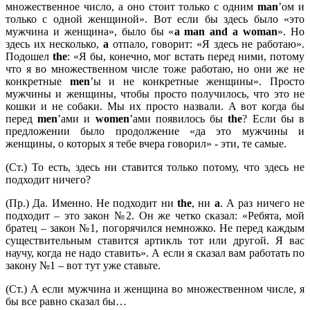
множественное число, а оно стоит только с одним
man
’ом и
только с одной женщиной». Вот если бы здесь было «это
мужчина и женщина», было бы «
a
man
and
a
woman
». Но
здесь их несколько,
a
отпало, говорит: «Я здесь не работаю».
Подошел
the
: «Я бы, конечно, мог встать перед ними, потому
что я во множественном числе тоже работаю, но они же не
конкретные
men
’ы и не конкретные женщины». Просто
мужчины и женщины, чтобы просто получилось, что это не
кошки и не собаки. Мы их просто назвали. А вот когда бы
перед
men
’ами и
women
’ами появилось бы
the
? Если бы в
предложении было продолжение «да это мужчины и
женщины, о которых я тебе вчера говорил» - эти, те самые.
(Ст.) То есть, здесь ни ставится только потому, что здесь не
подходит ничего?
(Пр.) Да. Именно. Не подходит ни
the
, ни
a
. А раз ничего не
подходит – это закон №2. Он же четко сказал: «Ребята, мой
братец – закон №1, погорячился немножко. Не перед каждым
существительным ставится артикль тот или другой. Я вас
научу, когда не надо ставить». А если я сказал вам работать по
закону №1 – вот тут уже ставьте.
(Ст.) А если мужчина и женщина во множественном числе, я
бы все равно сказал бы…