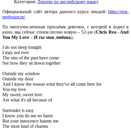
Категория:
Лекции по английскому языку
Официальный сайт автора данного курса лекций:
https://eng-
professor.ru/
По многочисленным просьбам девочки, с которой я ходил в
кино, мы сейчас споем песню новую – 52-ую (
Chris Rea - And
You My Love –
И
ты
моя
любовь
).
I do not sleep tonight
I may not ever
The sins of the past have come
See how they sit down together
Outside my window
Outside my door
And I know the reason what they've all come here for
You my love
My sweet, sweet love
Are what it's all because of
Surrender is easy
I know you do me no harm
But your innocence haunts me
The most fatal of charms