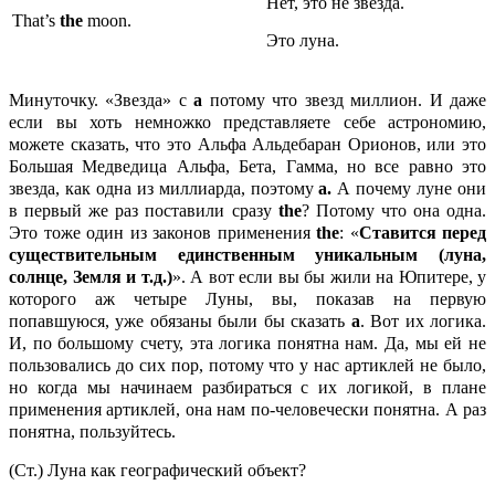
Нет, это не звезда.
That’s
the
moon.
Это луна.
Минуточку. «Звезда» с
a
потому что звезд миллион. И даже
если вы хоть немножко представляете себе астрономию,
можете сказать, что это Альфа Альдебаран Орионов, или это
Большая Медведица Альфа, Бета, Гамма, но все равно это
звезда, как одна из миллиарда, поэтому
a.
А почему луне они
в первый же раз поставили сразу
the
? Потому что она одна.
Это тоже один из законов применения
the
: «
Ставится перед
существительным единственным уникальным (луна,
солнце, Земля и т.д.)
». А вот если вы бы жили на Юпитере, у
которого аж четыре Луны, вы, показав на первую
попавшуюся, уже обязаны были бы сказать
a
. Вот их логика.
И, по большому счету, эта логика понятна нам. Да, мы ей не
пользовались до сих пор, потому что у нас артиклей не было,
но когда мы начинаем разбираться с их логикой, в плане
применения артиклей, она нам по-человечески понятна. А раз
понятна, пользуйтесь.
(Ст.) Луна как географический объект?