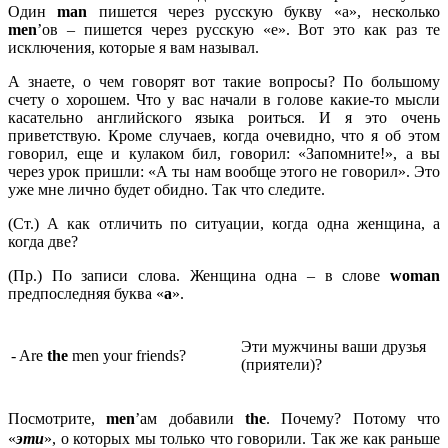
Один
man
пишется через русскую букву «а», несколько
men
’ов – пишется через русскую «е». Вот это как раз те
исключения, которые я вам называл.
А знаете, о чем говорят вот такие вопросы? По большому
счету о хорошем. Что у вас начали в голове какие-то мысли
касательно английского языка роиться. И я это очень
приветствую. Кроме случаев, когда очевидно, что я об этом
говорил, еще и кулаком бил, говорил: «Запомните!», а вы
через урок пришли: «А ты нам вообще этого не говорил». Это
уже мне лично будет обидно. Так что следите.
(Ст.) А как отличить по ситуации, когда одна женщина, а
когда две?
(Пр.) По записи слова. Женщина одна – в слове
woman
предпоследняя буква «
a
».
Эти мужчины ваши друзья
- Are
the
men your friends?
(приятели)?
Посмотрите,
men
’ам добавили
the
. Почему? Потому что
«
эти
», о которых мы только что говорили. Так же как раньше