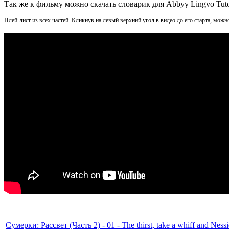
Так же к фильму можно скачать словарик для Abbyy Lingvo Tut
Плей-лист из всех частей. Кликнув на левый верхний угол в видео до его старта, можн
Сумерки: Рассвет (Часть 2) - 01 - The thirst, take a whiff and Nessi