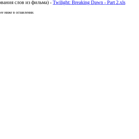
ования слов из фильма) -
Twilight: Breaking Dawn - Part 2.xls
ее ниже в оглавлении.