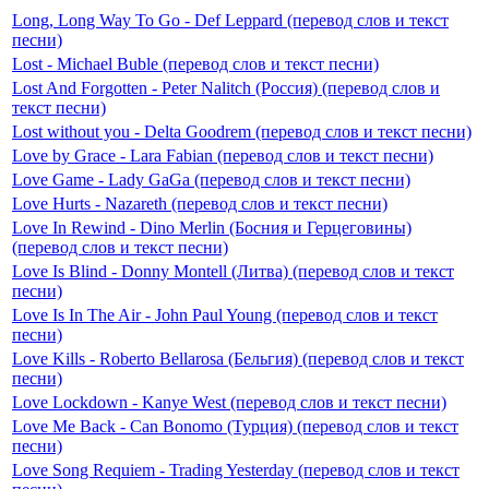
Long, Long Way To Go - Def Leppard (перевод слов и текст
песни)
Lost - Michael Buble (перевод слов и текст песни)
Lost And Forgotten - Peter Nalitch (Россия) (перевод слов и
текст песни)
Lost without you - Delta Goodrem (перевод слов и текст песни)
Love by Grace - Lara Fabian (перевод слов и текст песни)
Love Game - Lady GaGa (перевод слов и текст песни)
Love Hurts - Nazareth (перевод слов и текст песни)
Love In Rewind - Dino Merlin (Босния и Герцеговины)
(перевод слов и текст песни)
Love Is Blind - Donny Montell (Литва) (перевод слов и текст
песни)
Love Is In The Air - John Paul Young (перевод слов и текст
песни)
Love Kills - Roberto Bellarosa (Бельгия) (перевод слов и текст
песни)
Love Lockdown - Kanye West (перевод слов и текст песни)
Love Me Back - Can Bonomo (Турция) (перевод слов и текст
песни)
Love Song Requiem - Trading Yesterday (перевод слов и текст