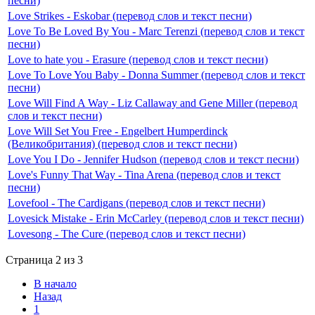
песни)
Love Strikes - Eskobar (перевод слов и текст песни)
Love To Be Loved By You - Marc Terenzi (перевод слов и текст
песни)
Love to hate you - Erasure (перевод слов и текст песни)
Love To Love You Baby - Donna Summer (перевод слов и текст
песни)
Love Will Find A Way - Liz Callaway and Gene Miller (перевод
слов и текст песни)
Love Will Set You Free - Engelbert Humperdinck
(Великобритания) (перевод слов и текст песни)
Love You I Do - Jennifer Hudson (перевод слов и текст песни)
Love's Funny That Way - Tina Arena (перевод слов и текст
песни)
Lovefool - The Cardigans (перевод слов и текст песни)
Lovesick Mistake - Erin McCarley (перевод слов и текст песни)
Lovesong - The Cure (перевод слов и текст песни)
Страница 2 из 3
В начало
Назад
1