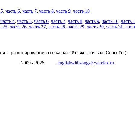
 5
,
часть 6
,
часть 7
,
часть 8
,
часть 9
,
часть 10
,
часть 4
,
часть 5
,
часть 6
,
часть 7
,
часть 8
,
часть 9
,
часть 10
,
часть 
ь 25
,
часть 26
,
часть 27
,
часть 28
,
часть 29
,
часть 30
,
часть 31
,
част
ия. При копировании ссылка на сайта желательна. Спасибо:)
2009 - 2026
englishwithsongs@yandex.ru