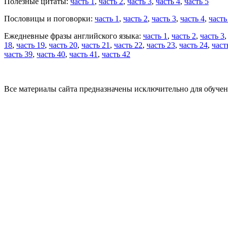
Полезные цитаты:
часть 1
,
часть 2
,
часть 3
,
часть 4
,
часть 5
Пословицы и поговорки:
часть 1
,
часть 2
,
часть 3
,
часть 4
,
часть
Ежедневные фразы английского языка:
часть 1
,
часть 2
,
часть 3
18
,
часть 19
,
часть 20
,
часть 21
,
часть 22
,
часть 23
,
часть 24
,
част
часть 39
,
часть 40
,
часть 41
,
часть 42
Все материалы сайта предназначены исключительно для обучен