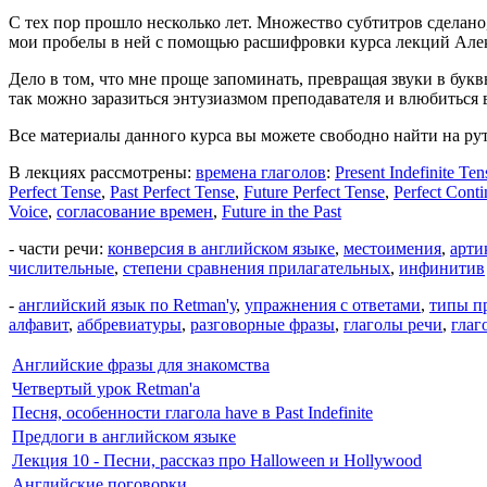
С тех пор прошло несколько лет. Множество субтитров сделано,
мои пробелы в ней с помощью расшифровки курса лекций Але
Дело в том, что мне проще запоминать, превращая звуки в букв
так можно заразиться энтузиазмом преподавателя и влюбиться 
Все материалы данного курса вы можете свободно найти на ру
В лекциях рассмотрены:
времена глаголов
:
Present Indefinite Ten
Perfect Tense
,
Past Perfect Tense
,
Future Perfect Tense
,
Perfect Cont
Voice
,
согласование времен
,
Future in the Past
- части речи:
конверсия в английском языке
,
местоимения
,
арти
числительные
,
степени сравнения прилагательных
,
инфинитив
-
английский язык по Retman'у
,
упражнения с ответами
,
типы п
алфавит
,
аббревиатуры
,
разговорные фразы
,
глаголы речи
,
глаг
Английские фразы для знакомства
Четвертый урок Retman'а
Песня, особенности глагола have в Past Indefinite
Предлоги в английском языке
Лекция 10 - Песни, рассказ про Halloween и Hollywood
Английские поговорки