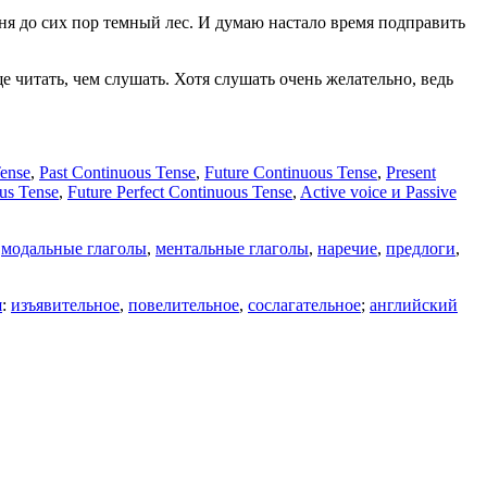
еня до сих пор темный лес. И думаю настало время подправить
е читать, чем слушать. Хотя слушать очень желательно, ведь
Tense
,
Past Continuous Tense
,
Future Continuous Tense
,
Present
ous Tense
,
Future Perfect Continuous Tense
,
Active voice и Passive
,
модальные глаголы
,
ментальные глаголы
,
наречие
,
предлоги
,
я
:
изъявительное
,
повелительное
,
сослагательное
;
английский