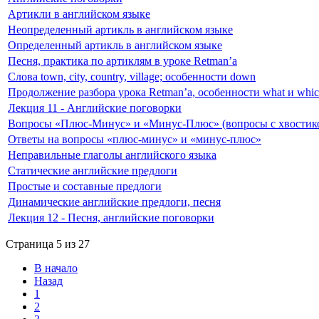
Артикли в английском языке
Неопределенный артикль в английском языке
Определенный артикль в английском языке
Песня, практика по артиклям в уроке Retman’а
Слова town, city, country, village; особенности down
Продолжение разбора урока Retman’а, особенности what и whi
Лекция 11 - Английские поговорки
Вопросы «Плюс-Минус» и «Минус-Плюс» (вопросы с хвостик
Ответы на вопросы «плюс-минус» и «минус-плюс»
Неправильные глаголы английского языка
Статические английские предлоги
Простые и составные предлоги
Динамические английские предлоги, песня
Лекция 12 - Песня, английские поговорки
Страница 5 из 27
В начало
Назад
1
2