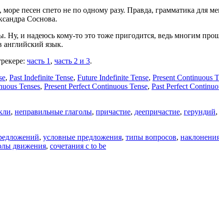
 море песен спето не по одному разу. Правда, грамматика для м
ксандра Соснова.
ы. Ну, и надеюсь кому-то это тоже пригодится, ведь многим прощ
в английский язык.
трекере:
часть 1
,
часть 2 и 3
.
se
,
Past Indefinite Tense
,
Future Indefinite Tense
,
Present Continuous 
inuous Tenses
,
Present Perfect Continuous Tense
,
Past Perfect Continu
кли
,
неправильные глаголы
,
причастие
,
деепричастие
,
герундий
редложений
,
условные предложения
,
типы вопросов
,
наклонени
олы движения
,
сочетания с to be