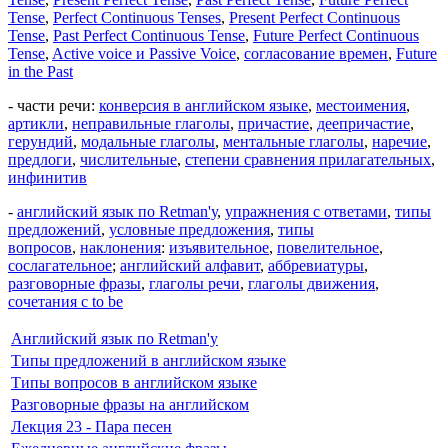
Tense
,
Perfect Continuous Tenses
,
Present Perfect Continuous
Tense
,
Past Perfect Continuous Tense
,
Future Perfect Continuous
Tense
,
Active voice и Passive Voice
,
согласование времен
,
Future
in the Past
- части речи:
конверсия в английском языке
,
местоимения
,
артикли
,
неправильные глаголы
,
причастие
,
деепричастие
,
герундий
,
модальные глаголы
,
ментальные глаголы
,
наречие
,
предлоги
,
числительные
,
степени сравнения прилагательных
,
инфинитив
-
английский язык по Retman'у
,
упражнения с ответами
,
типы
предложений
,
условные предложения
,
типы
вопросов
,
наклонения
:
изъявительное
,
повелительное
,
сослагательное
;
английский алфавит
,
аббревиатуры
,
разговорные фразы
,
глаголы речи
,
глаголы движения
,
сочетания с to be
Английский язык по Retman'у
Типы предложений в английском языке
Типы вопросов в английском языке
Разговорные фразы на английском
Лекция 23 - Пара песен