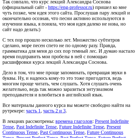
Так совпало, что курс лекций Александра Соснова
(официальный сайт -
https://eng-professor.ru
) пришел ко мне
чуть позже, чем идея этого сайта. Прослушав пару лекций и
окончательно осознав, что песни активно используются в
изучении языка, я поняла, что моя идея далеко не нова, но
сайт надо делать:)
С тех пор прошло несколько лет. Множество субтитров
сделано, море песен спето не по одному разу. Правда,
грамматика для меня до сих пор темный лес. И думаю настало
время подправить мои пробелы в ней с помощью
расшифровки курса лекций Александра Соснова.
Дело в том, что мне проще запоминать, превращая звуки в
буквы. Ну, и надеюсь кому-то это тоже пригодится, ведь
многим проще читать, чем слушать. Хотя слушать очень
желательно, ведь так можно заразиться энтузиазмом
преподавателя и влюбиться в английский язык.
Все материалы данного курса вы можете свободно найти на
рутрекере:
часть 1
,
часть 2 и 3
.
В лекциях рассмотрены:
времена глаголов
:
Present Indefinite
Tense
,
Past Indefinite Tense
,
Future Indefinite Tense
,
Present
Continuous Tense
,
Past Continuous Tense
,
Future Continuous
Tense
,
Present Perfect Tense
,
Past Perfect Tense
,
Future Perfect