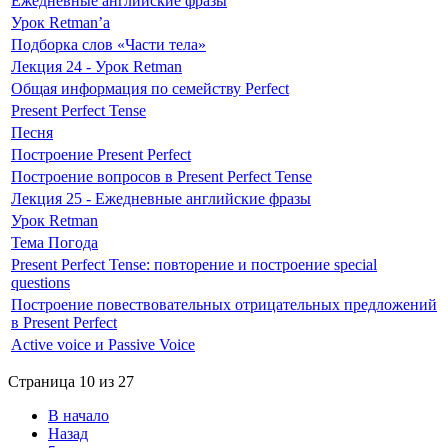
Ежедневные английские фразы
Урок Retman’а
Подборка слов «Части тела»
Лекция 24 - Урок Retman
Общая информация по семейству Perfect
Present Perfect Tense
Песня
Построение Present Perfect
Построение вопросов в Present Perfect Tense
Лекция 25 - Ежедневные английские фразы
Урок Retman
Тема Погода
Present Perfect Tense: повторение и построение special
questions
Построение повествовательных отрицательных предложений
в Present Perfect
Active voice и Passive Voice
Страница 10 из 27
В начало
Назад