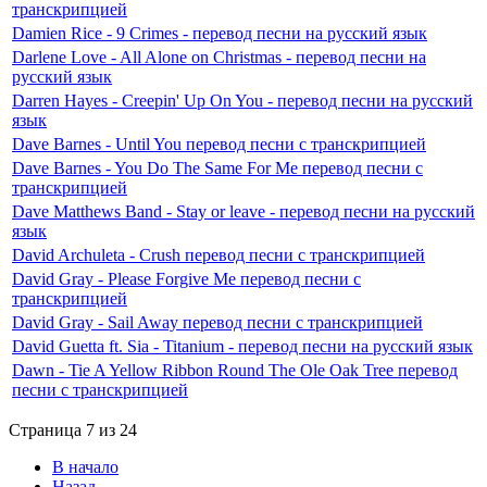
транскрипцией
Damien Rice - 9 Crimes - перевод песни на русский язык
Darlene Love - All Alone on Christmas - перевод песни на
русский язык
Darren Hayes - Creepin' Up On You - перевод песни на русский
язык
Dave Barnes - Until You перевод песни с транскрипцией
Dave Barnes - You Do The Same For Me перевод песни с
транскрипцией
Dave Matthews Band - Stay or leave - перевод песни на русский
язык
David Archuleta - Crush перевод песни с транскрипцией
David Gray - Please Forgive Me перевод песни с
транскрипцией
David Gray - Sail Away перевод песни с транскрипцией
David Guetta ft. Sia - Titanium - перевод песни на русский язык
Dawn - Tie A Yellow Ribbon Round The Ole Oak Tree перевод
песни с транскрипцией
Страница 7 из 24
В начало
Назад