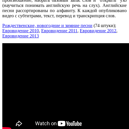
произношение, набрать базовый запас слов и "открыть" ухо
(научиться понимать английскую речь на слух). Английские
песни рассортированы по алфавиту. К каждой опубликовано
видео с субтитрами, текст, перевод и транскрипция слов.
Рождественские, новогодние и зимние песни
(74 штуки);
Евровидение 2010
,
Евровидение 2011
,
Евровидение 2012
,
Евровидение 2013