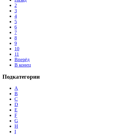
2
3
4
5
6
7
8
9
10
11
Вперёд
В конец
Подкатегории
A
B
C
D
E
F
G
H
I