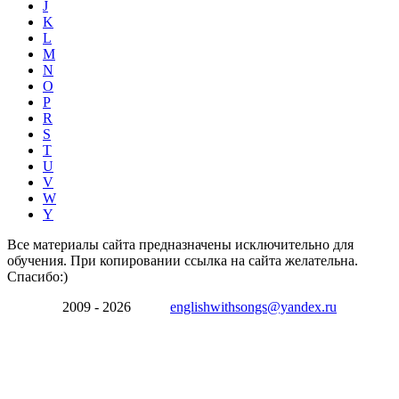
J
K
L
M
N
O
P
R
S
T
U
V
W
Y
Все материалы сайта предназначены исключительно для
обучения. При копировании ссылка на сайта желательна.
Спасибо:)
2009 - 2026
englishwithsongs@yandex.ru